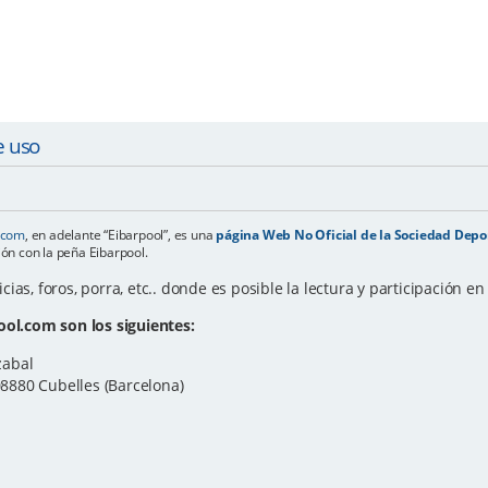
e uso
l.com
, en adelante “Eibarpool”, es una
página Web No Oficial de la Sociedad Depor
ión con la peña Eibarpool.
as, foros, porra, etc.. donde es posible la lectura y participación e
ool.com son los siguientes:
zabal
 08880 Cubelles (Barcelona)