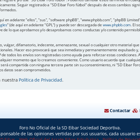
dicamente. Seguir registrado a "SD Eibar Foro fútbol" después de esos cambios sign
eformados.
uí en adelante "ellos", "sus", "software phpBB", "www.phpbb.com", "phpBB Limited"
ngles
” (de aquí en adelante "GPL") y puede ser descargada de
www.phpbb.com
. El 
luye de lo que aprobamos y/o desaprobamos como conductas y/o contenido permisib
 vulgar, difamatorio, indecente, amenazante, sexual o cualquier otro material que p
nacionales. Hacer eso provocará que sea inmediata y permanentemente expulsado y, s
IP de todos los envíos son registradas como ayuda para reforzar estas condiciones. 
n cualquier momento que lo creamos conveniente. Como usuario acuerda que cualqu
será compartida con ninguna tercera parte sin su consentimiento, ni "SD Eibar For
 los datos sean comprometidos.
n nuestra
Política de Privacidad
.
Contactar
Foro No Oficial de la SD Eibar Sociedad Deportiva.
ponsable de las opiniones vertidas por sus usuarios, cada usuario 
SD Eibar
-
Web Oficial del Arrate Eibar Eskubaloia
-
Política de Privac