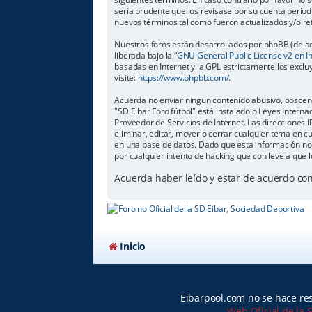
sería prudente que los revisase por su cuenta perió
nuevos términos tal como fueron actualizados y/o r
Nuestros foros están desarrollados por phpBB (de aq
liberada bajo la “
GNU General Public License v2 en I
basadas en Internet y la GPL estrictamente los exc
visite:
https://www.phpbb.com/
.
Acuerda no enviar ningun contenido abusivo, obsceno,
"SD Eibar Foro fútbol" está instalado o Leyes Inter
Proveedor de Servicios de Internet. Las direcciones 
eliminar, editar, mover o cerrar cualquier tema e
en una base de datos. Dado que esta información no 
por cualquier intento de hacking que conlleve a que
Acuerda haber leído y estar de acuerdo co
Inicio
Eibarpool.com no se hace res
Web Oficial de la 