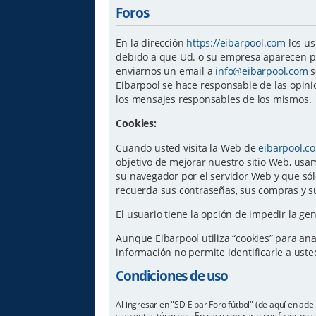
Foros
En la dirección
https://eibarpool.com
los us
debido a que Ud. o su empresa aparecen pu
enviarnos un email a
info@eibarpool.com
s
Eibarpool se hace responsable de las opini
los mensajes responsables de los mismos.
Cookies:
Cuando usted visita la Web de
eibarpool.c
objetivo de mejorar nuestro sitio Web, usam
su navegador por el servidor Web y que sól
recuerda sus contraseñas, sus compras y su
El usuario tiene la opción de impedir la g
Aunque Eibarpool utiliza “cookies” para anal
información no permite identificarle a ust
Condiciones de uso
Al ingresar en "SD Eibar Foro fútbol" (de aquí en ade
siguientes términos. En caso contrario por favor no