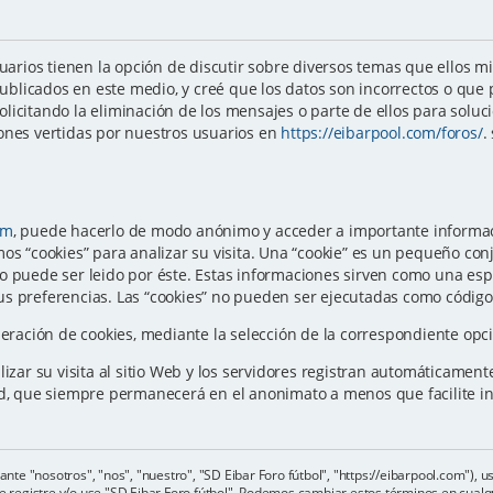
uarios tienen la opción de discutir sobre diversos temas que ellos m
blicados en este medio, y creé que los datos son incorrectos o que
olicitando la eliminación de los mensajes o parte de ellos para solu
ones vertidas por nuestros usuarios en
https://eibarpool.com/foros/
.
om
, puede hacerlo de modo anónimo y acceder a importante informaci
os “cookies” para analizar su visita. Una “cookie” es un pequeño con
o puede ser leido por éste. Estas informaciones sirven como una esp
s preferencias. Las “cookies” no pueden ser ejecutadas como código n
eneración de cookies, mediante la selección de la correspondiente o
izar su visita al sitio Web y los servidores registran automáticament
ed, que siempre permanecerá en el anonimato a menos que facilite i
lante "nosotros", "nos", "nuestro", "SD Eibar Foro fútbol", "https://eibarpool.com"),
 se registre y/o use "SD Eibar Foro fútbol". Podemos cambiar estos términos en cua