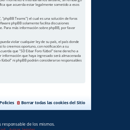
ifica que acuerda estar legalmente sometido a esos
, "phpBB Teams") el cual es una solución de foros
software phpBB solamente facilita discusiones
le. Para más información sobre phpBB, por favor
ueda violar cualquier ley de su país, el país donde
i lo creemos oportuno, con notificación a su
Acuerda que "SD Eibar Foro fútbol" tiene derecho a
ier información que haya ingresado será almacenada
o fútbol" ni phpBB podrán considerarse responsables
Policies
Borrar todas las cookies del Sitio
es responsable de los mismos.
idad
-
Avisos legales