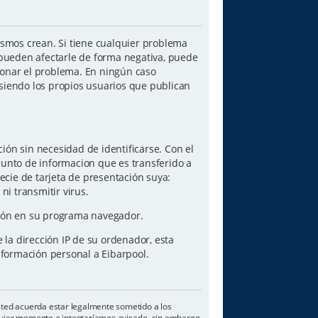
ismos crean. Si tiene cualquier problema
 pueden afectarle de forma negativa, puede
cionar el problema. En ningún caso
 siendo los propios usuarios que publican
ón sin necesidad de identificarse. Con el
junto de informacion que es transferido a
ecie de tarjeta de presentación suya:
i transmitir virus.
pción en su programa navegador.
e la dirección IP de su ordenador, esta
nformación personal a Eibarpool.
 usted acuerda estar legalmente sometido a los
lquier momento e intentaríamos avisarle, sin embargo