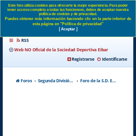
Este foro utiliza cookies para ofrecerte la mejor experiencia. Para poder
tener acceso completo a todas las funcionees, debes de aceptar nuestra
Foro de la S.D. Eibar - Página
política de cookies y de privacidad.
Puedes obtener más información haciendo clic en la parte inferior de
230 SD Eibar
esta página en "Política de privacidad"
[ Aceptar ]
RSS
Web NO Oficial de la Sociedad Deportiva Eibar
Registrarse
Identificarse
Foros
Segunda División A - Temporada 2026-2027
Foro de la S.D. Eibar