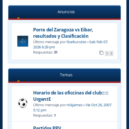
Anuncios
Porra del Zaragoza vs Eibar,
resultados y Clasificación
Último mensaje por
Ibarkurutze
«
Sab Feb 07,
2026 6:29 pm
Respuestas:
31
1
2
Temas
Horario de las oficcinas del club:::::
UrgentE
Último mensaje por
rickjames
«
Vie Oct 26, 2007
5:12 pm
Respuestas:
1
Partidos PPV