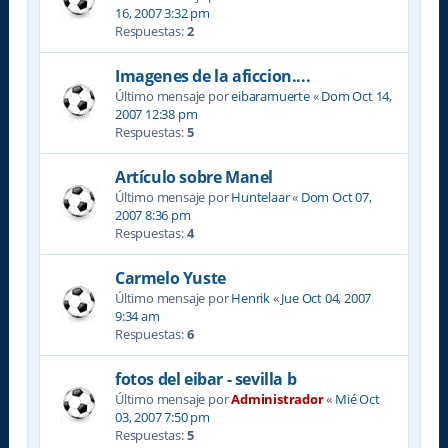
16, 2007 3:32 pm
Respuestas:
2
Imagenes de la aficcion....
Último mensaje por
eibaramuerte
«
Dom Oct 14,
2007 12:38 pm
Respuestas:
5
Artículo sobre Manel
Último mensaje por
Huntelaar
«
Dom Oct 07,
2007 8:36 pm
Respuestas:
4
Carmelo Yuste
Último mensaje por
Henrik
«
Jue Oct 04, 2007
9:34 am
Respuestas:
6
fotos del eibar - sevilla b
Último mensaje por
Administrador
«
Mié Oct
03, 2007 7:50 pm
Respuestas:
5