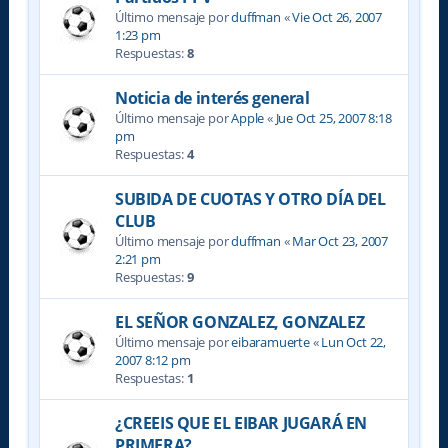
Último mensaje por
duffman
«
Vie Oct 26, 2007
1:23 pm
Respuestas:
8
Noticia de interés general
Último mensaje por
Apple
«
Jue Oct 25, 2007 8:18
pm
Respuestas:
4
SUBIDA DE CUOTAS Y OTRO DÍA DEL
CLUB
Último mensaje por
duffman
«
Mar Oct 23, 2007
2:21 pm
Respuestas:
9
EL SEÑOR GONZALEZ, GONZALEZ
Último mensaje por
eibaramuerte
«
Lun Oct 22,
2007 8:12 pm
Respuestas:
1
¿CREEIS QUE EL EIBAR JUGARÁ EN
PRIMERA?