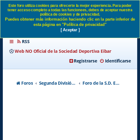
Este foro utiliza cookies para ofrecerte la mejor experiencia. Para poder
tener acceso completo a todas las funcionees, debes de aceptar nuestra
Foro de la S.D. Eibar - Página
política de cookies y de privacidad.
Puedes obtener más información haciendo clic en la parte inferior de
230 SD Eibar
esta página en "Política de privacidad"
[ Aceptar ]
RSS
Web NO Oficial de la Sociedad Deportiva Eibar
Registrarse
Identificarse
Foros
Segunda División A - Temporada 2026-2027
Foro de la S.D. Eibar