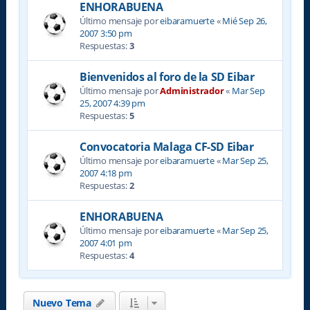
ENHORABUENA
Último mensaje por
eibaramuerte
«
Mié Sep 26,
2007 3:50 pm
Respuestas:
3
Bienvenidos al foro de la SD Eibar
Último mensaje por
Administrador
«
Mar Sep
25, 2007 4:39 pm
Respuestas:
5
Convocatoria Malaga CF-SD Eibar
Último mensaje por
eibaramuerte
«
Mar Sep 25,
2007 4:18 pm
Respuestas:
2
ENHORABUENA
Último mensaje por
eibaramuerte
«
Mar Sep 25,
2007 4:01 pm
Respuestas:
4
Nuevo Tema