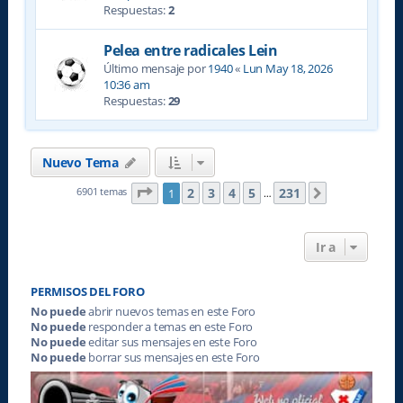
Respuestas:
2
Pelea entre radicales Lein
Último mensaje por
1940
«
Lun May 18, 2026
10:36 am
Respuestas:
29
Nuevo Tema
Página
1
de
231
2
3
4
5
231
6901 temas
1
Siguiente
…
Ir a
PERMISOS DEL FORO
No puede
abrir nuevos temas en este Foro
No puede
responder a temas en este Foro
No puede
editar sus mensajes en este Foro
No puede
borrar sus mensajes en este Foro