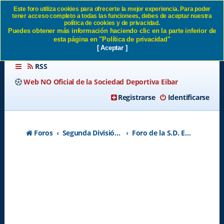
Este foro utiliza cookies para ofrecerte la mejor experiencia. Para poder
tener acceso completo a todas las funcionees, debes de aceptar nuestra
Foro de la S.D. Eibar SD
política de cookies y de privacidad.
Puedes obtener más información haciendo clic en la parte inferior de
Eibar
esta página en "Política de privacidad"
[ Aceptar ]
RSS
Web NO Oficial de la Sociedad Deportiva Eibar
Registrarse
Identificarse
Foros
Segunda División A - Temporada 2026-2027
Foro de la S.D. Eibar