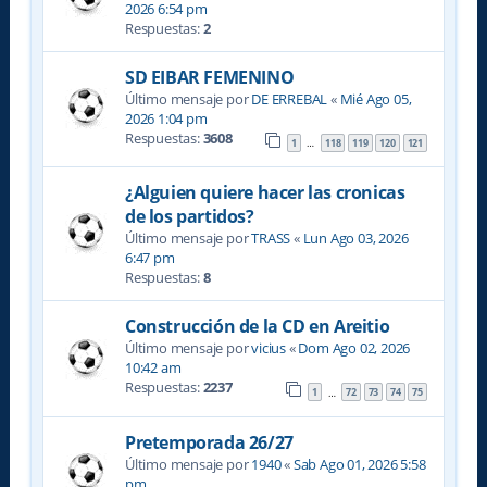
2026 6:54 pm
Respuestas:
2
SD EIBAR FEMENINO
Último mensaje por
DE ERREBAL
«
Mié Ago 05,
2026 1:04 pm
Respuestas:
3608
1
118
119
120
121
…
¿Alguien quiere hacer las cronicas
de los partidos?
Último mensaje por
TRASS
«
Lun Ago 03, 2026
6:47 pm
Respuestas:
8
Construcción de la CD en Areitio
Último mensaje por
vicius
«
Dom Ago 02, 2026
10:42 am
Respuestas:
2237
1
72
73
74
75
…
Pretemporada 26/27
Último mensaje por
1940
«
Sab Ago 01, 2026 5:58
pm