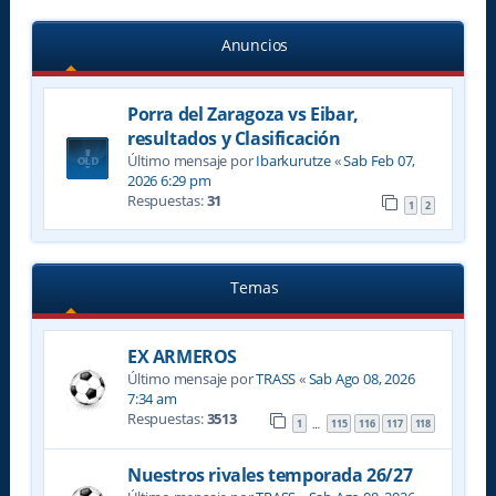
Anuncios
Porra del Zaragoza vs Eibar,
resultados y Clasificación
Último mensaje por
Ibarkurutze
«
Sab Feb 07,
2026 6:29 pm
Respuestas:
31
1
2
Temas
EX ARMEROS
Último mensaje por
TRASS
«
Sab Ago 08, 2026
7:34 am
Respuestas:
3513
1
115
116
117
118
…
Nuestros rivales temporada 26/27