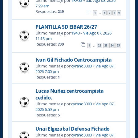
Último mensaje por
TRASS
«
Sab Ago 08, 2026
7:29 am
Respuestas:
249
1
6
7
8
9
…
PLANTILLA SD EIBAR 26/27
Último mensaje por
1940
«
Vie Ago 07, 2026
11:13 pm
Respuestas:
730
1
22
23
24
25
…
Ivan Gil Fichado Centrocampista
Último mensaje por
cyrano3000
«
Vie Ago 07,
2026 7:00 pm
Respuestas:
1
Lucas Nuñez centrocampista
cedido.
Último mensaje por
cyrano3000
«
Vie Ago 07,
2026 6:59 pm
Respuestas:
5
Unai Elgezabal Defensa Fichado
Último mensaje por
cyrano3000
«
Vie Ago 07,