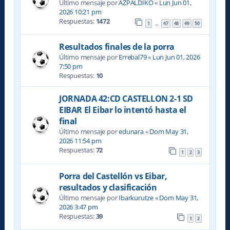
Último mensaje por
AZPALDIKO
«
Lun Jun 01,
2026 10:21 pm
Respuestas:
1472
1
47
48
49
50
…
Resultados finales de la porra
Último mensaje por
Errebal79
«
Lun Jun 01, 2026
7:50 pm
Respuestas:
10
JORNADA 42:CD CASTELLON 2-1 SD
EIBAR El Eibar lo intentó hasta el
final
Último mensaje por
edunara
«
Dom May 31,
2026 11:54 pm
Respuestas:
72
1
2
3
Porra del Castellón vs Eibar,
resultados y clasificación
Último mensaje por
Ibarkurutze
«
Dom May 31,
2026 3:47 pm
Respuestas:
39
1
2