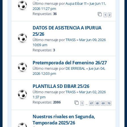
Último mensaje por
Aupa Eibar !!!
«
Jue Jun 11,
2026 11:27 pm
Respuestas:
36
1
2
DATOS DE ASISTENCIA A IPURUA
25/26
Último mensaje por
TRASS
«
Mar Jun 09, 2026
10:09 am
Respuestas:
3
Pretemporada del Femenino 26/27
Último mensaje por
DE ERREBAL
«
Jue Jun 04,
2026 12:03 pm
PLANTILLA SD EIBAR 25/26
Último mensaje por
TRASS
«
Mar Jun 02, 2026
1:37 pm
Respuestas:
2086
1
67
68
69
70
…
Nuestros rivales en Segunda,
Temporada 2025/26