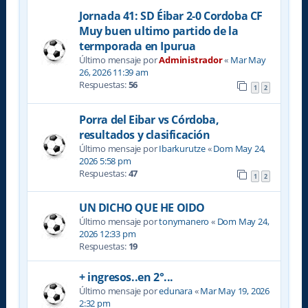
Jornada 41: SD Éibar 2-0 Cordoba CF
Muy buen ultimo partido de la
termporada en Ipurua
Último mensaje por
Administrador
«
Mar May
26, 2026 11:39 am
Respuestas:
56
1
2
Porra del Eibar vs Córdoba,
resultados y clasificación
Último mensaje por
Ibarkurutze
«
Dom May 24,
2026 5:58 pm
Respuestas:
47
1
2
UN DICHO QUE HE OIDO
Último mensaje por
tonymanero
«
Dom May 24,
2026 12:33 pm
Respuestas:
19
+ ingresos..en 2°...
Último mensaje por
edunara
«
Mar May 19, 2026
2:32 pm