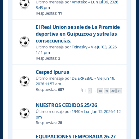
Último mensaje por
Arrateko
«
Lun Jul 06, 2026
8:43 pm
Respuestas:
11
El Real Union se sale de La Piramide
deportiva en Guipuzcoa y sufre las
consecuencias.
Último mensaje por
Txinasky
«
Vie Jul 03, 2026
1:11 pm
Respuestas:
2
Cesped Ipurua
Último mensaje por
DE ERREBAL
«
Vie Jun 19,
2026 11:57 am
Respuestas:
607
1
18
19
20
21
…
NUESTROS CEDIDOS 25/26
Último mensaje por
1940
«
Lun Jun 15, 2026 4:12
pm
Respuestas:
28
EQUIPACIONES TEMPORADA 26-27