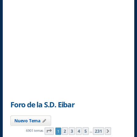
Foro de la S.D. Eibar
Nuevo Tema
Página
1
de
231
2
3
4
5
231
6901 temas
1
Siguiente
…