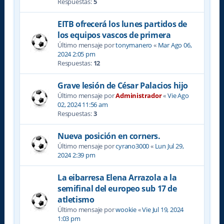
Respuestas:
5
EITB ofrecerá los lunes partidos de
los equipos vascos de primera
Último mensaje por
tonymanero
«
Mar Ago 06,
2024 2:05 pm
Respuestas:
12
Grave lesión de César Palacios hijo
Último mensaje por
Administrador
«
Vie Ago
02, 2024 11:56 am
Respuestas:
3
Nueva posición en corners.
Último mensaje por
cyrano3000
«
Lun Jul 29,
2024 2:39 pm
La eibarresa Elena Arrazola a la
semifinal del europeo sub 17 de
atletismo
Último mensaje por
wookie
«
Vie Jul 19, 2024
1:03 pm