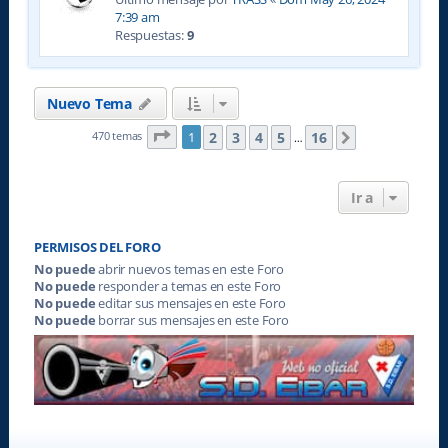
7:39 am
Respuestas:
9
Nuevo Tema
Página
1
de
16
2
3
4
5
16
470 temas
1
Siguiente
…
Ir a
PERMISOS DEL FORO
No puede
abrir nuevos temas en este Foro
No puede
responder a temas en este Foro
No puede
editar sus mensajes en este Foro
No puede
borrar sus mensajes en este Foro