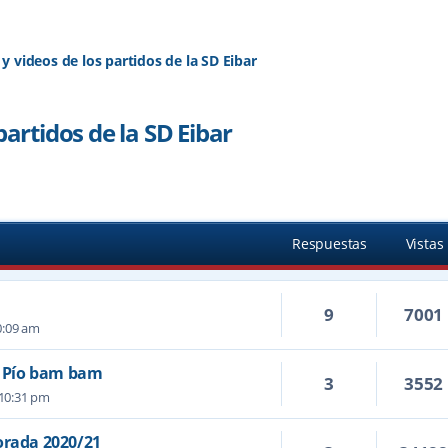
 y videos de los partidos de la SD Eibar
partidos de la SD Eibar
Respuestas
Vistas
9
7001
0:09 am
ío Pío bam bam
3
3552
 10:31 pm
orada 2020/21