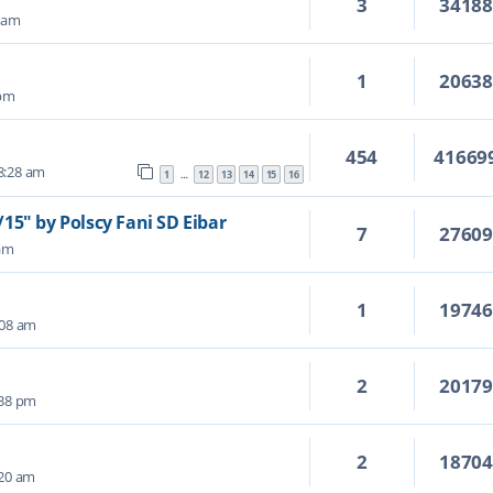
3
3418
6 am
1
2063
 pm
454
41669
8:28 am
1
12
13
14
15
16
…
15" by Polscy Fani SD Eibar
7
2760
 am
1
1974
:08 am
2
2017
:38 pm
2
1870
:20 am