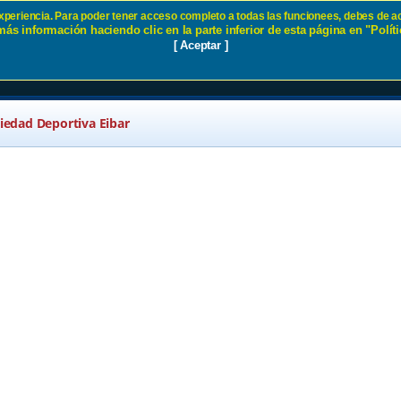
 experiencia. Para poder tener acceso completo a todas las funcionees, debes de ac
ás información haciendo clic en la parte inferior de esta página en "Políti
de los partidos de la SD Eibar SD
[ Aceptar ]
ciedad Deportiva Eibar