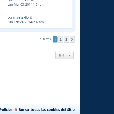
9
Lun Mar 03, 2014 1:51 pm
por
marraskilo
4
Lun Feb 24, 2014 8:02 am
2
3
79 temas
1
Siguiente
Ir a
Policies
Borrar todas las cookies del Sitio