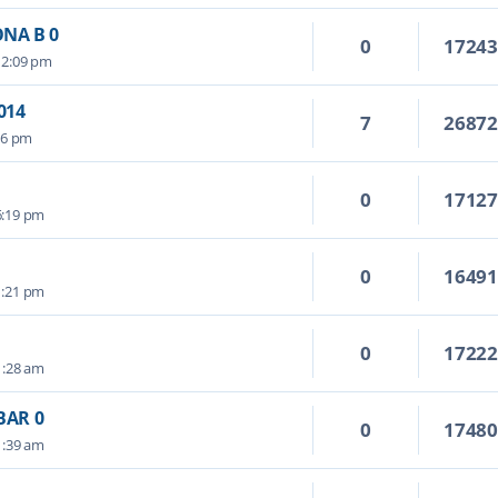
NA B 0
0
1724
12:09 pm
014
7
2687
26 pm
0
1712
6:19 pm
0
1649
1:21 pm
0
1722
1:28 am
BAR 0
0
1748
1:39 am