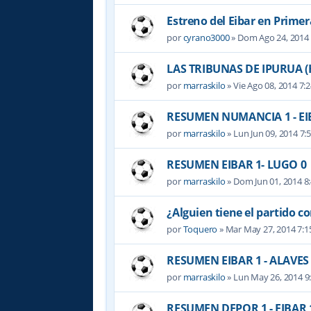
Estreno del Eibar en Primer
por
cyrano3000
» Dom Ago 24, 2014
LAS TRIBUNAS DE IPURUA (
por
marraskilo
» Vie Ago 08, 2014 7:
RESUMEN NUMANCIA 1 - EIBA
por
marraskilo
» Lun Jun 09, 2014 7:
RESUMEN EIBAR 1- LUGO 0
por
marraskilo
» Dom Jun 01, 2014 8
¿Alguien tiene el partido c
por
Toquero
» Mar May 27, 2014 7:
RESUMEN EIBAR 1 - ALAVES
por
marraskilo
» Lun May 26, 2014 9
RESUMEN DEPOR 1 - EIBAR 