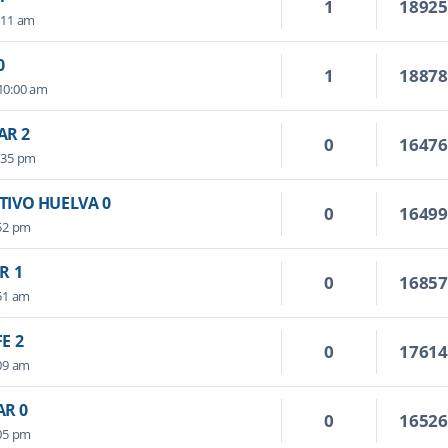
1
1892
:11 am
0
1
1887
10:00 am
AR 2
0
1647
:35 pm
TIVO HUELVA 0
0
1649
:52 pm
R 1
0
1685
:51 am
E 2
0
1761
:09 am
AR 0
0
1652
:05 pm