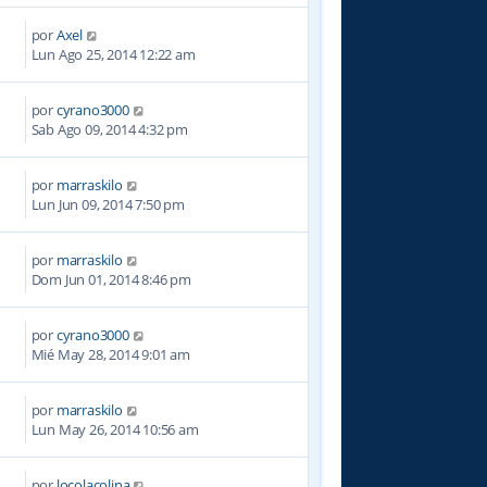
por
Axel
5
Lun Ago 25, 2014 12:22 am
por
cyrano3000
3
Sab Ago 09, 2014 4:32 pm
por
marraskilo
9
Lun Jun 09, 2014 7:50 pm
por
marraskilo
0
Dom Jun 01, 2014 8:46 pm
por
cyrano3000
7
Mié May 28, 2014 9:01 am
por
marraskilo
3
Lun May 26, 2014 10:56 am
por
locolacolina