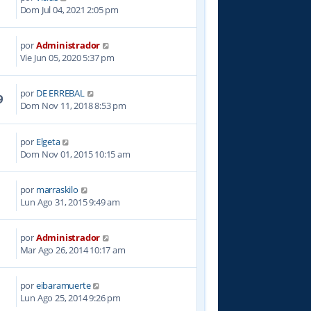
8
Dom Jul 04, 2021 2:05 pm
por
Administrador
8
Vie Jun 05, 2020 5:37 pm
por
DE ERREBAL
9
Dom Nov 11, 2018 8:53 pm
por
Elgeta
9
Dom Nov 01, 2015 10:15 am
por
marraskilo
6
Lun Ago 31, 2015 9:49 am
por
Administrador
9
Mar Ago 26, 2014 10:17 am
por
eibaramuerte
4
Lun Ago 25, 2014 9:26 pm