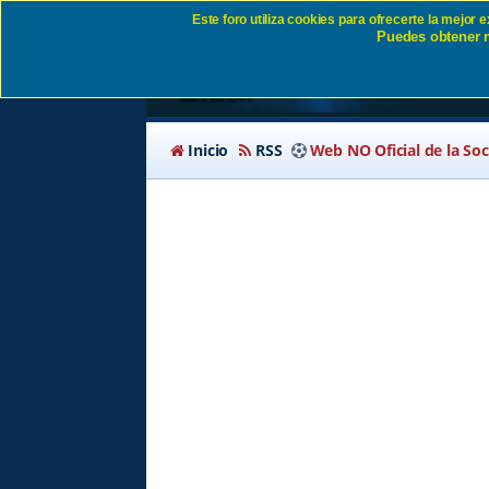
Este foro utiliza cookies para ofrecerte la mejor
Puedes obtener m
Fotografías y videos 
Eibar
Inicio
RSS
Web NO Oficial de la So