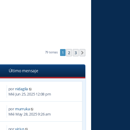
2
3
79 temas
1
Siguiente
Último mensaje
por
nidagila
Mié Jun 25, 2025 12:08 pm
por
murruka
Mié May 28, 2025 9:26 am
por
vicius