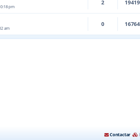
2
1941
10:18 pm
0
1676
:02 am
Contactar