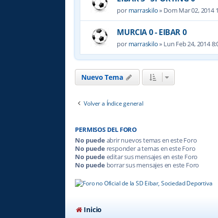
por
marraskilo
» Dom Mar 02, 2014 
MURCIA 0 - EIBAR 0
por
marraskilo
» Lun Feb 24, 2014 8
Nuevo Tema
Volver a Índice general
PERMISOS DEL FORO
No puede
abrir nuevos temas en este Foro
No puede
responder a temas en este Foro
No puede
editar sus mensajes en este Foro
No puede
borrar sus mensajes en este Foro
Inicio