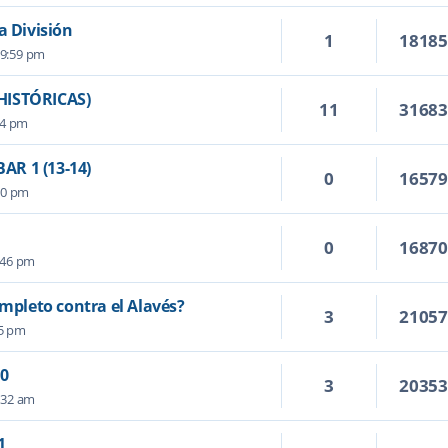
a División
1
1818
 9:59 pm
HISTÓRICAS)
11
3168
24 pm
R 1 (13-14)
0
1657
50 pm
0
1687
:46 pm
ompleto contra el Alavés?
3
2105
15 pm
 0
3
2035
:32 am
1