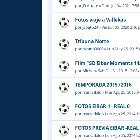
por
JD Arrate
» Dom Jul 04, 2021 7:5
Fotos viaje a Vallekas
por
jabato24
» Vie Jun 05, 2020 2:16
Tribuna Norte
por
cyrano3000
» Lun May 25, 2015 
Film "SD Eibar Moments 14/
por
Michał
» Sab Oct 31, 2015 12:08
TEMPORADA 2015 /2016
por
marraskilo
» Mar Ago 25, 2015 9
FOTOS EIBAR 1 - REAL 0
por
marraskilo
» Lun Ago 25, 2014 1
FOTOS PREVIA EIBAR -REAL
por
marraskilo
» Lun Ago 25, 2014 9