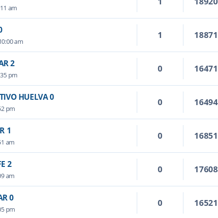
1
1892
:11 am
0
1
1887
10:00 am
AR 2
0
1647
:35 pm
TIVO HUELVA 0
0
1649
:52 pm
R 1
0
1685
:51 am
E 2
0
1760
:09 am
AR 0
0
1652
:05 pm