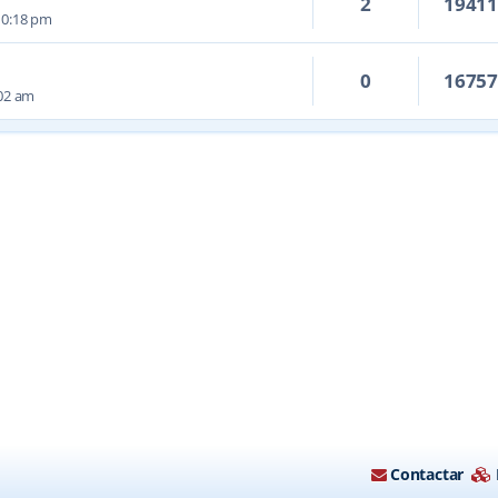
2
1941
10:18 pm
0
1675
:02 am
Contactar