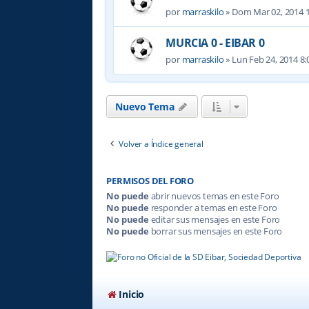
por
marraskilo
» Dom Mar 02, 2014 
MURCIA 0 - EIBAR 0
por
marraskilo
» Lun Feb 24, 2014 8
Nuevo Tema
Volver a Índice general
PERMISOS DEL FORO
No puede
abrir nuevos temas en este Foro
No puede
responder a temas en este Foro
No puede
editar sus mensajes en este Foro
No puede
borrar sus mensajes en este Foro
Inicio