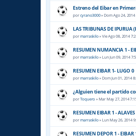
Estreno del Eibar en Primer
por
cyrano3000
» Dom Ago 24, 2014
LAS TRIBUNAS DE IPURUA (
por
marraskilo
» Vie Ago 08, 2014 7:
RESUMEN NUMANCIA 1 - EIBA
por
marraskilo
» Lun Jun 09, 2014 7:
RESUMEN EIBAR 1- LUGO 0
por
marraskilo
» Dom Jun 01, 2014 8
¿Alguien tiene el partido c
por
Toquero
» Mar May 27, 2014 7:
RESUMEN EIBAR 1 - ALAVES
por
marraskilo
» Lun May 26, 2014 9
RESUMEN DEPOR 1 - EIBAR 