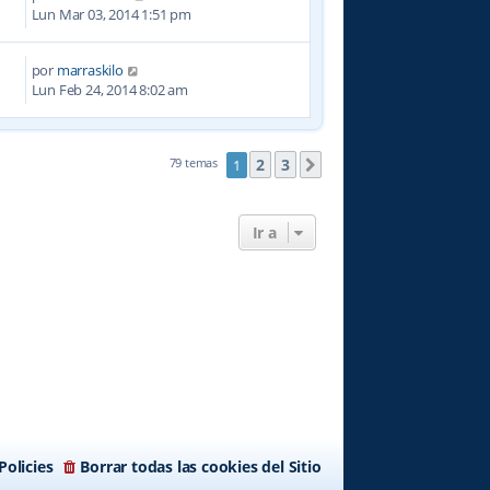
1
Lun Mar 03, 2014 1:51 pm
por
marraskilo
7
Lun Feb 24, 2014 8:02 am
2
3
79 temas
1
Siguiente
Ir a
Policies
Borrar todas las cookies del Sitio