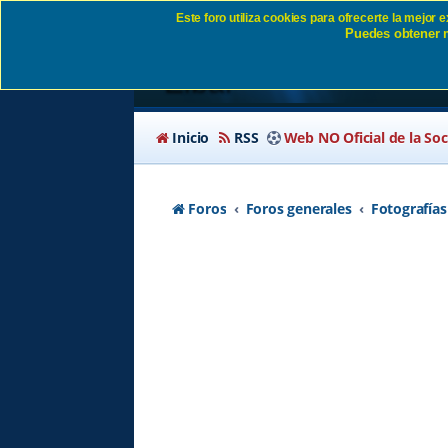
Este foro utiliza cookies para ofrecerte la mejor
Puedes obtener m
Fotografías y videos 
Eibar
Inicio
RSS
Web NO Oficial de la So
Foros
Foros generales
Fotografías