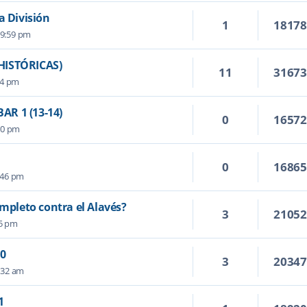
a División
1
1817
 9:59 pm
HISTÓRICAS)
11
3167
24 pm
R 1 (13-14)
0
1657
50 pm
0
1686
:46 pm
ompleto contra el Alavés?
3
2105
15 pm
 0
3
2034
:32 am
1