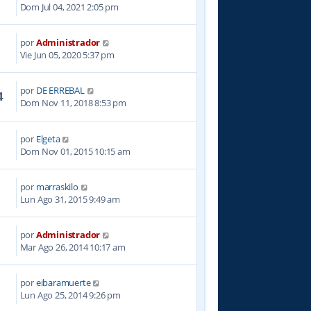
9
Dom Jul 04, 2021 2:05 pm
por
Administrador
3
Vie Jun 05, 2020 5:37 pm
por
DE ERREBAL
4
Dom Nov 11, 2018 8:53 pm
por
Elgeta
4
Dom Nov 01, 2015 10:15 am
por
marraskilo
8
Lun Ago 31, 2015 9:49 am
por
Administrador
5
Mar Ago 26, 2014 10:17 am
por
eibaramuerte
5
Lun Ago 25, 2014 9:26 pm