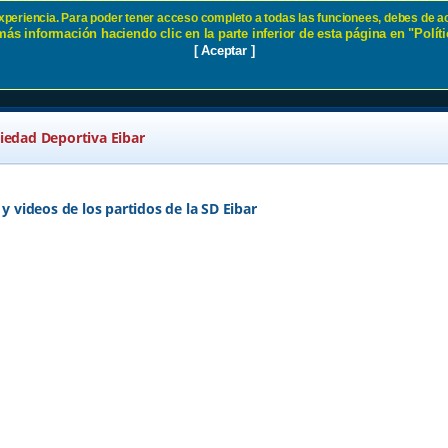
 experiencia. Para poder tener acceso completo a todas las funcionees, debes de ac
ás información haciendo clic en la parte inferior de esta página en "Políti
de los partidos de la SD Eibar SD
[ Aceptar ]
ciedad Deportiva Eibar
 y videos de los partidos de la SD Eibar