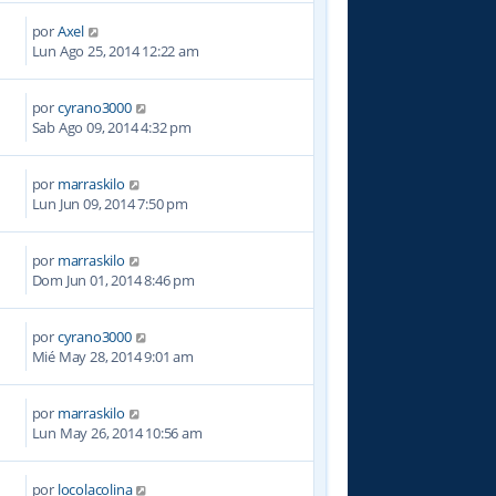
por
Axel
8
Lun Ago 25, 2014 12:22 am
por
cyrano3000
3
Sab Ago 09, 2014 4:32 pm
por
marraskilo
2
Lun Jun 09, 2014 7:50 pm
por
marraskilo
5
Dom Jun 01, 2014 8:46 pm
por
cyrano3000
2
Mié May 28, 2014 9:01 am
por
marraskilo
7
Lun May 26, 2014 10:56 am
por
locolacolina