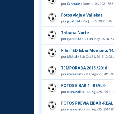
por
JD Arrate
» Dom Jul 04, 2021 7:5
Fotos viaje a Vallekas
por
jabato24
» Vie Jun 05, 2020 2:16
Tribuna Norte
por
cyrano3000
» Lun May 25, 2015 
Film "SD Eibar Moments 14/
por
Michał
» Sab Oct 31, 2015 12:08
TEMPORADA 2015 /2016
por
marraskilo
» Mar Ago 25, 2015 9
FOTOS EIBAR 1 - REAL 0
por
marraskilo
» Lun Ago 25, 2014 1
FOTOS PREVIA EIBAR -REAL
por
marraskilo
» Lun Ago 25, 2014 9