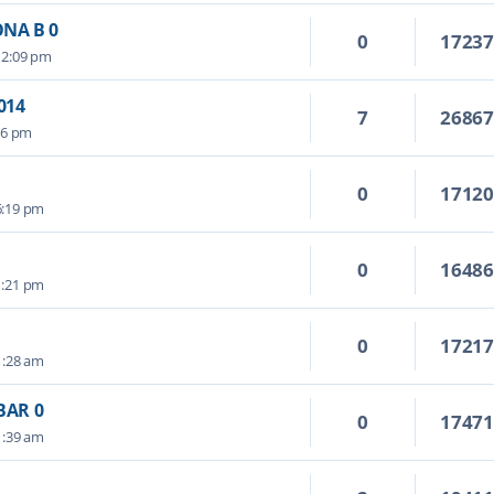
NA B 0
0
1723
12:09 pm
014
7
2686
26 pm
0
1712
6:19 pm
0
1648
1:21 pm
0
1721
1:28 am
BAR 0
0
1747
1:39 am