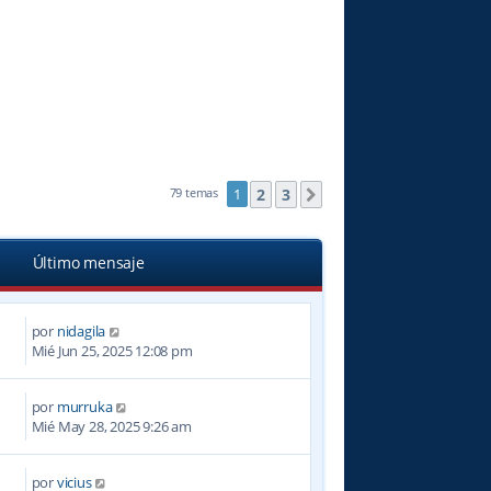
2
3
79 temas
1
Siguiente
Último mensaje
por
nidagila
Mié Jun 25, 2025 12:08 pm
por
murruka
Mié May 28, 2025 9:26 am
por
vicius