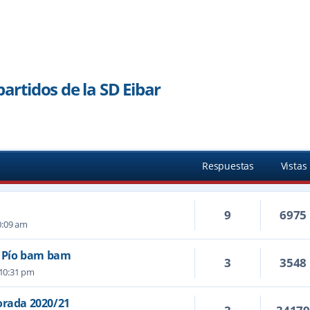
partidos de la SD Eibar
Respuestas
Vistas
9
6975
0:09 am
ío Pío bam bam
3
3548
 10:31 pm
orada 2020/21