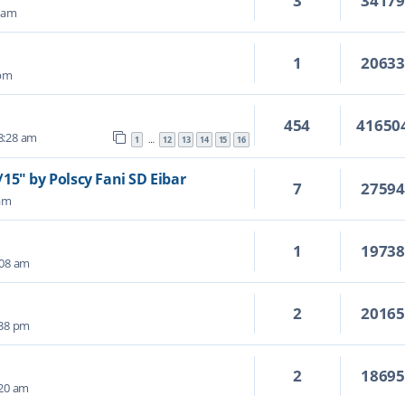
3
3417
6 am
1
2063
 pm
454
41650
8:28 am
1
12
13
14
15
16
…
15" by Polscy Fani SD Eibar
7
2759
 am
1
1973
:08 am
2
2016
:38 pm
2
1869
:20 am