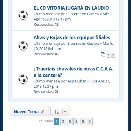
EL CD VITORIA JUGARÁ EN LAUDIO
Último mensaje por
Eibarres en Gasteiz
«
Mié
Ago 15, 2018 12:17 pm
Respuestas:
13
Altas y Bajas de los equipos filiales
Último mensaje por
Eibarres en Gasteiz
«
Mar Jul
10, 2018 8:41 am
Respuestas:
40
1
2
¿Traeríais chavales de otras C.C.A.A.
a la cantera?
Último mensaje por
Aupa Eibar !!!
«
Vie Abr 27,
2018 12:37 pm
Respuestas:
21
Nuevo Tema
2
3
4
5
121 temas
1
Siguiente