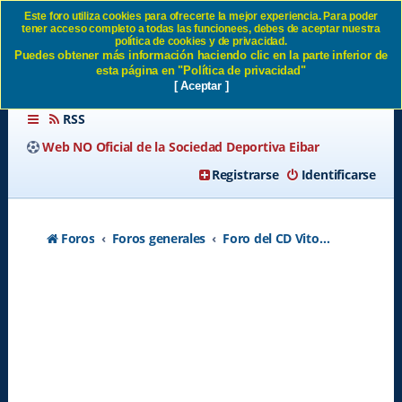
Este foro utiliza cookies para ofrecerte la mejor experiencia. Para poder
tener acceso completo a todas las funcionees, debes de aceptar nuestra
Foro del CD Vitoria y equipos
política de cookies y de privacidad.
Puedes obtener más información haciendo clic en la parte inferior de
de la cantera SD Eibar
esta página en "Política de privacidad"
[ Aceptar ]
RSS
Web NO Oficial de la Sociedad Deportiva Eibar
Registrarse
Identificarse
Foros
Foros generales
Foro del CD Vitoria y equipos de la cantera