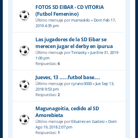
FOTOS SD EIBAR - CD VITORIA
(Futbol Femenino)
Último mensaje por
marraskilo
«
Dom Feb 17,
2019 4:35 pm
Las jugadores de la SD Eibar se
merecen jugar el derby en ipurua
Último mensaje por
Txinasky
«
Jue Ene 31, 2019
1:09 pm
Respuestas:
6
Jueves, 13 ......futbol base....
Último mensaje por
cyrano3000
«
Jue Sep 13,
2018 9:53 pm
Respuestas:
2
Magunagoitia, cedido al SD
Amorebieta
Último mensaje por
Eibarres en Gasteiz
«
Dom
Ago 19, 2018 2:07 pm
Respuestas:
1