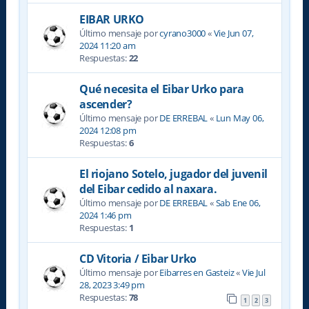
EIBAR URKO
Último mensaje por
cyrano3000
«
Vie Jun 07,
2024 11:20 am
Respuestas:
22
Qué necesita el Eibar Urko para
ascender?
Último mensaje por
DE ERREBAL
«
Lun May 06,
2024 12:08 pm
Respuestas:
6
El riojano Sotelo, jugador del juvenil
del Eibar cedido al naxara.
Último mensaje por
DE ERREBAL
«
Sab Ene 06,
2024 1:46 pm
Respuestas:
1
CD Vitoria / Eibar Urko
Último mensaje por
Eibarres en Gasteiz
«
Vie Jul
28, 2023 3:49 pm
Respuestas:
78
1
2
3