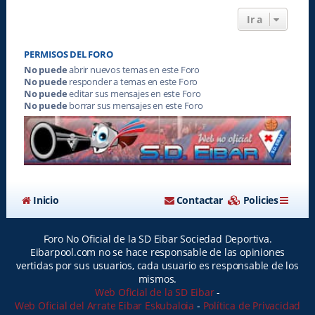
Ir a
PERMISOS DEL FORO
No puede
abrir nuevos temas en este Foro
No puede
responder a temas en este Foro
No puede
editar sus mensajes en este Foro
No puede
borrar sus mensajes en este Foro
Inicio
Contactar
Policies
Foro No Oficial de la SD Eibar Sociedad Deportiva.
Eibarpool.com no se hace responsable de las opiniones
vertidas por sus usuarios, cada usuario es responsable de los
mismos.
Web Oficial de la SD Eibar
-
Web Oficial del Arrate Eibar Eskubaloia
-
Política de Privacidad