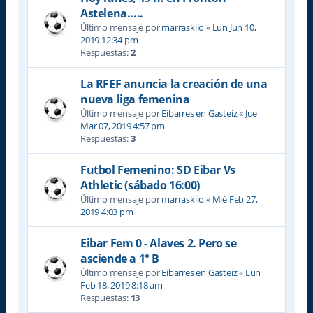
Astelena.....
Último mensaje por
marraskilo
«
Lun Jun 10,
2019 12:34 pm
Respuestas:
2
La RFEF anuncia la creación de una
nueva liga femenina
Último mensaje por
Eibarres en Gasteiz
«
Jue
Mar 07, 2019 4:57 pm
Respuestas:
3
Futbol Femenino: SD Eibar Vs
Athletic (sábado 16:00)
Último mensaje por
marraskilo
«
Mié Feb 27,
2019 4:03 pm
Eibar Fem 0 - Alaves 2. Pero se
asciende a 1° B
Último mensaje por
Eibarres en Gasteiz
«
Lun
Feb 18, 2019 8:18 am
Respuestas:
13