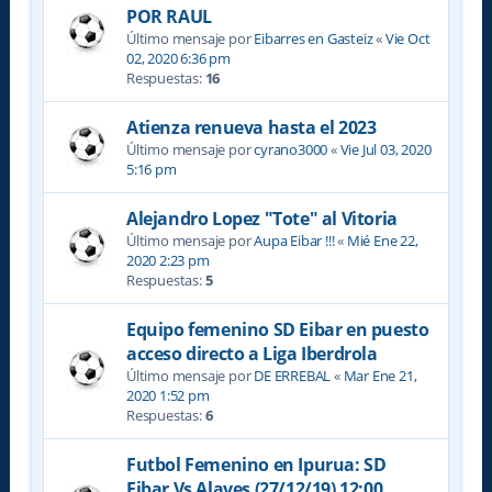
POR RAUL
Último mensaje por
Eibarres en Gasteiz
«
Vie Oct
02, 2020 6:36 pm
Respuestas:
16
Atienza renueva hasta el 2023
Último mensaje por
cyrano3000
«
Vie Jul 03, 2020
5:16 pm
Alejandro Lopez "Tote" al Vitoria
Último mensaje por
Aupa Eibar !!!
«
Mié Ene 22,
2020 2:23 pm
Respuestas:
5
Equipo femenino SD Eibar en puesto
acceso directo a Liga Iberdrola
Último mensaje por
DE ERREBAL
«
Mar Ene 21,
2020 1:52 pm
Respuestas:
6
Futbol Femenino en Ipurua: SD
Eibar Vs Alaves (27/12/19) 12:00