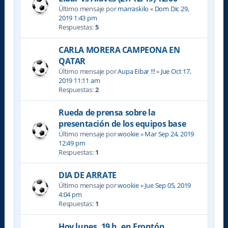
Último mensaje por
marraskilo
«
Dom Dic 29,
2019 1:43 pm
Respuestas:
5
CARLA MORERA CAMPEONA EN
QATAR
Último mensaje por
Aupa Eibar !!!
«
Jue Oct 17,
2019 11:11 am
Respuestas:
2
Rueda de prensa sobre la
presentación de los equipos base
Último mensaje por
wookie
«
Mar Sep 24, 2019
12:49 pm
Respuestas:
1
DIA DE ARRATE
Último mensaje por
wookie
«
Jue Sep 05, 2019
4:04 pm
Respuestas:
1
Hoy lunes, 19 h. en Frontón