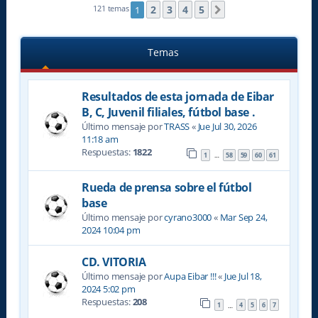
2
3
4
5
121 temas
1
Siguiente
Temas
Resultados de esta jornada de Eibar
B, C, Juvenil filiales, fútbol base .
Último mensaje por
TRASS
«
Jue Jul 30, 2026
11:18 am
Respuestas:
1822
1
58
59
60
61
…
Rueda de prensa sobre el fútbol
base
Último mensaje por
cyrano3000
«
Mar Sep 24,
2024 10:04 pm
CD. VITORIA
Último mensaje por
Aupa Eibar !!!
«
Jue Jul 18,
2024 5:02 pm
Respuestas:
208
1
4
5
6
7
…