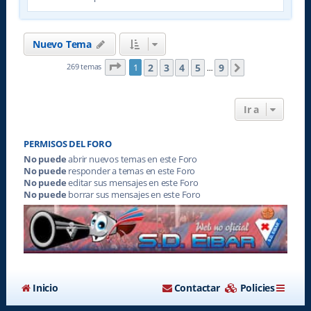
Nuevo Tema
Página
1
de
9
2
3
4
5
9
269 temas
1
Siguiente
…
Ir a
PERMISOS DEL FORO
No puede
abrir nuevos temas en este Foro
No puede
responder a temas en este Foro
No puede
editar sus mensajes en este Foro
No puede
borrar sus mensajes en este Foro
Inicio
Contactar
Policies