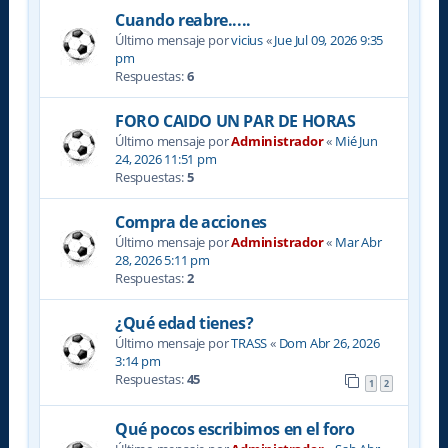
Cuando reabre.....
Último mensaje por
vicius
«
Jue Jul 09, 2026 9:35
pm
Respuestas:
6
FORO CAIDO UN PAR DE HORAS
Último mensaje por
Administrador
«
Mié Jun
24, 2026 11:51 pm
Respuestas:
5
Compra de acciones
Último mensaje por
Administrador
«
Mar Abr
28, 2026 5:11 pm
Respuestas:
2
¿Qué edad tienes?
Último mensaje por
TRASS
«
Dom Abr 26, 2026
3:14 pm
Respuestas:
45
1
2
Qué pocos escribimos en el foro