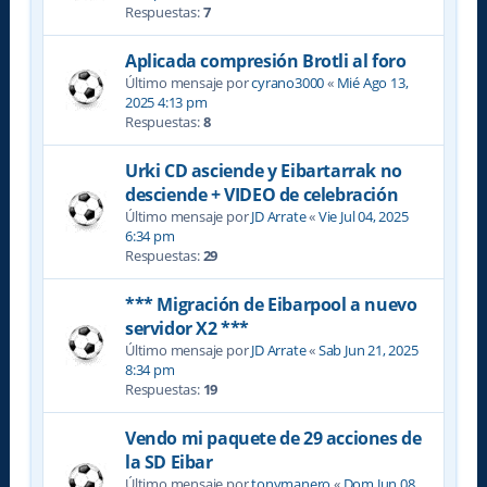
Respuestas:
7
Aplicada compresión Brotli al foro
Último mensaje por
cyrano3000
«
Mié Ago 13,
2025 4:13 pm
Respuestas:
8
Urki CD asciende y Eibartarrak no
desciende + VIDEO de celebración
Último mensaje por
JD Arrate
«
Vie Jul 04, 2025
6:34 pm
Respuestas:
29
*** Migración de Eibarpool a nuevo
servidor X2 ***
Último mensaje por
JD Arrate
«
Sab Jun 21, 2025
8:34 pm
Respuestas:
19
Vendo mi paquete de 29 acciones de
la SD Eibar
Último mensaje por
tonymanero
«
Dom Jun 08,