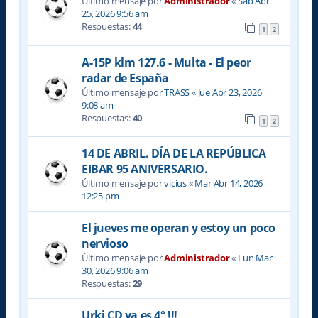
Último mensaje por
Administrador
«
Sab Abr
25, 2026 9:56 am
Respuestas:
44
1
2
A-15P klm 127.6 - Multa - El peor
radar de España
Último mensaje por
TRASS
«
Jue Abr 23, 2026
9:08 am
Respuestas:
40
1
2
14 DE ABRIL. DÍA DE LA REPÚBLICA
EIBAR 95 ANIVERSARIO.
Último mensaje por
vicius
«
Mar Abr 14, 2026
12:25 pm
El jueves me operan y estoy un poco
nervioso
Último mensaje por
Administrador
«
Lun Mar
30, 2026 9:06 am
Respuestas:
29
Urki CD ya es 4° !!!