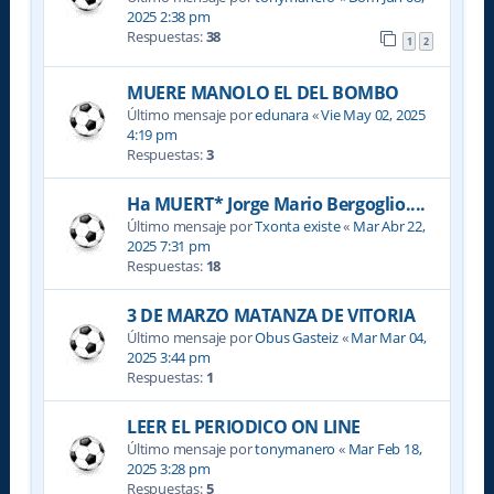
2025 2:38 pm
Respuestas:
38
1
2
MUERE MANOLO EL DEL BOMBO
Último mensaje por
edunara
«
Vie May 02, 2025
4:19 pm
Respuestas:
3
Ha MUERT* Jorge Mario Bergoglio....
Último mensaje por
Txonta existe
«
Mar Abr 22,
2025 7:31 pm
Respuestas:
18
3 DE MARZO MATANZA DE VITORIA
Último mensaje por
Obus Gasteiz
«
Mar Mar 04,
2025 3:44 pm
Respuestas:
1
LEER EL PERIODICO ON LINE
Último mensaje por
tonymanero
«
Mar Feb 18,
2025 3:28 pm
Respuestas:
5