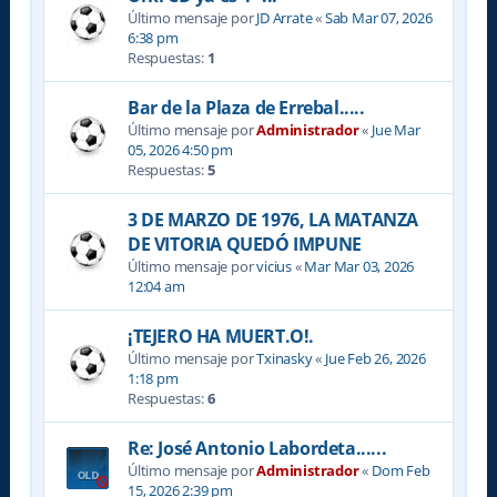
Último mensaje por
JD Arrate
«
Sab Mar 07, 2026
6:38 pm
Respuestas:
1
Bar de la Plaza de Errebal.....
Último mensaje por
Administrador
«
Jue Mar
05, 2026 4:50 pm
Respuestas:
5
3 DE MARZO DE 1976, LA MATANZA
DE VITORIA QUEDÓ IMPUNE
Último mensaje por
vicius
«
Mar Mar 03, 2026
12:04 am
¡TEJERO HA MUERT.O!.
Último mensaje por
Txinasky
«
Jue Feb 26, 2026
1:18 pm
Respuestas:
6
Re: José Antonio Labordeta......
Último mensaje por
Administrador
«
Dom Feb
15, 2026 2:39 pm