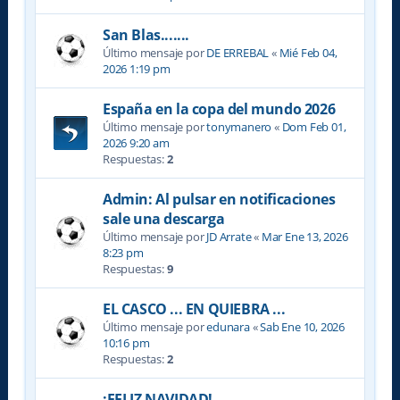
San Blas.......
Último mensaje por
DE ERREBAL
«
Mié Feb 04,
2026 1:19 pm
España en la copa del mundo 2026
Último mensaje por
tonymanero
«
Dom Feb 01,
2026 9:20 am
Respuestas:
2
Admin: Al pulsar en notificaciones
sale una descarga
Último mensaje por
JD Arrate
«
Mar Ene 13, 2026
8:23 pm
Respuestas:
9
EL CASCO ... EN QUIEBRA ...
Último mensaje por
edunara
«
Sab Ene 10, 2026
10:16 pm
Respuestas:
2
¡FELIZ NAVIDAD!