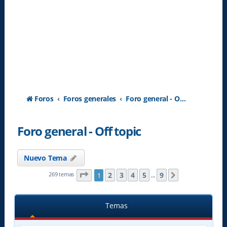
Foros
Foros generales
Foro general - Off topic
Foro general - Off topic
Nuevo Tema
Página
1
de
9
2
3
4
5
9
269 temas
1
Siguiente
…
Temas