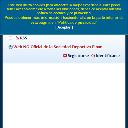
Este foro utiliza cookies para ofrecerte la mejor experiencia. Para poder
tener acceso completo a todas las funcionees, debes de aceptar nuestra
Foro general - Off topic SD
política de cookies y de privacidad.
Puedes obtener más información haciendo clic en la parte inferior de
Eibar
esta página en "Política de privacidad"
[ Aceptar ]
RSS
Web NO Oficial de la Sociedad Deportiva Eibar
Registrarse
Identificarse