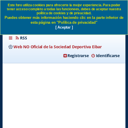
Este foro utiliza cookies para ofrecerte la mejor experiencia. Para poder
tener acceso completo a todas las funcionees, debes de aceptar nuestra
Posters o Carteles del Eibar
política de cookies y de privacidad.
Puedes obtener más información haciendo clic en la parte inferior de
SD Eibar
esta página en "Política de privacidad"
[ Aceptar ]
RSS
Web NO Oficial de la Sociedad Deportiva Eibar
Registrarse
Identificarse