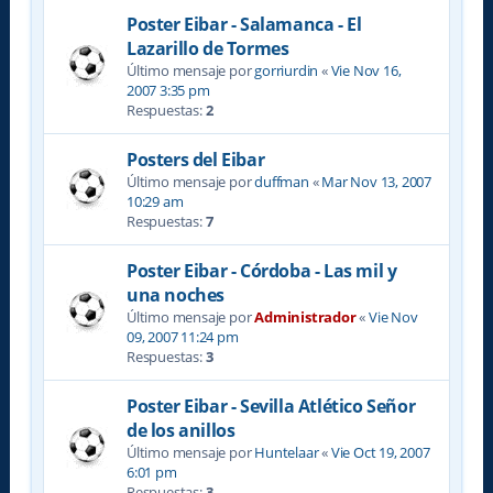
Poster Eibar - Salamanca - El
Lazarillo de Tormes
Último mensaje por
gorriurdin
«
Vie Nov 16,
2007 3:35 pm
Respuestas:
2
Posters del Eibar
Último mensaje por
duffman
«
Mar Nov 13, 2007
10:29 am
Respuestas:
7
Poster Eibar - Córdoba - Las mil y
una noches
Último mensaje por
Administrador
«
Vie Nov
09, 2007 11:24 pm
Respuestas:
3
Poster Eibar - Sevilla Atlético Señor
de los anillos
Último mensaje por
Huntelaar
«
Vie Oct 19, 2007
6:01 pm
Respuestas:
3