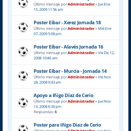
Último mensaje por
Administrador
«
Jue Ene
15, 2009 11:56 am
Poster Eibar - Xerez Jornada 18
Último mensaje por
Administrador
«
Mié Ene
07, 2009 5:08 pm
Poster Eibar - Alavés Jornada 16
Último mensaje por
Administrador
«
Vie Dic 12,
2008 10:46 am
Poster Eibar - Murcia - Jornada 14
Último mensaje por
Administrador
«
Vie Nov
28, 2008 9:43 am
Apoyo a Iñigo Díaz de Cerio
Último mensaje por
Administrador
«
Jue Nov
13, 2008 6:30 pm
Respuestas:
6
Poster para Iñigo Diaz de Cerio
Último mensaje por
Administrador
«
Jue Nov