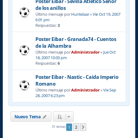
Poster Eibar - Sevilla Atlético Señor
de los anillos
Último mensaje por
Huntelaar
«
Vie Oct 19, 2007
6:01 pm
Respuestas:
3
Poster Eibar - Granada74 - Cuentos
de la Alhambra
Último mensaje por
Administrador
«
Jue Oct
18, 2007 10:03 pm
Respuestas:
6
Poster Eibar - Nastic - Caida Imperio
Romano
Último mensaje por
Administrador
«
Vie Sep
28, 2007 6:23 pm
Nuevo Tema
2
31 temas
1
Siguiente