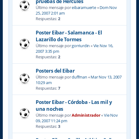
pruebas de Hércules
Último mensaje por
eibaramuerte
«
Dom Nov
25, 2007 2:01 am
Respuestas:
2
Poster Eibar - Salamanca - El
Lazarillo de Tormes
Último mensaje por
gorriurdin
«
Vie Nov 16,
2007 3:35 pm
Respuestas:
2
Posters del Eibar
Último mensaje por
duffman
«
Mar Nov 13, 2007
10:29 am
Respuestas:
7
Poster Eibar - Córdoba - Las mil y
una noches
Último mensaje por
Administrador
«
Vie Nov
09, 2007 11:24 pm
Respuestas:
3