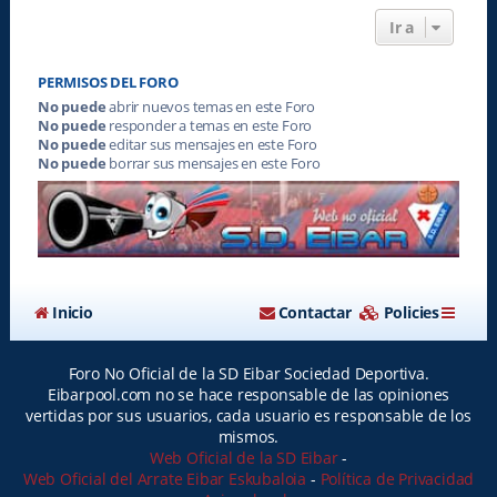
Ir a
PERMISOS DEL FORO
No puede
abrir nuevos temas en este Foro
No puede
responder a temas en este Foro
No puede
editar sus mensajes en este Foro
No puede
borrar sus mensajes en este Foro
Inicio
Contactar
Policies
Foro No Oficial de la SD Eibar Sociedad Deportiva.
Eibarpool.com no se hace responsable de las opiniones
vertidas por sus usuarios, cada usuario es responsable de los
mismos.
Web Oficial de la SD Eibar
-
Web Oficial del Arrate Eibar Eskubaloia
-
Política de Privacidad