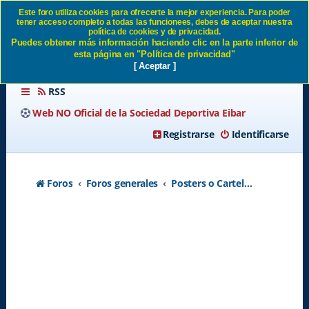
Este foro utiliza cookies para ofrecerte la mejor experiencia. Para poder
tener acceso completo a todas las funcionees, debes de aceptar nuestra
Posters o Carteles del Eibar
política de cookies y de privacidad.
Puedes obtener más información haciendo clic en la parte inferior de
SD Eibar
esta página en "Política de privacidad"
[ Aceptar ]
RSS
Web NO Oficial de la Sociedad Deportiva Eibar
Registrarse
Identificarse
Foros
Foros generales
Posters o Carteles del Eibar