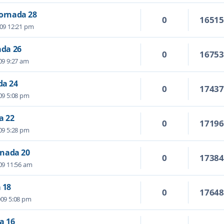
Jornada 28
0
1651
009 12:21 pm
ada 26
0
1675
009 9:27 am
da 24
0
1743
009 5:08 pm
a 22
0
1719
009 5:28 pm
ornada 20
0
1738
009 11:56 am
 18
0
1764
009 5:08 pm
a 16