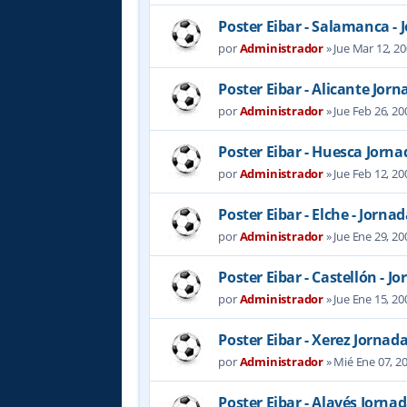
Poster Eibar - Salamanca - 
por
Administrador
» Jue Mar 12, 2
Poster Eibar - Alicante Jorn
por
Administrador
» Jue Feb 26, 2
Poster Eibar - Huesca Jorna
por
Administrador
» Jue Feb 12, 2
Poster Eibar - Elche - Jornad
por
Administrador
» Jue Ene 29, 2
Poster Eibar - Castellón - J
por
Administrador
» Jue Ene 15, 2
Poster Eibar - Xerez Jornada
por
Administrador
» Mié Ene 07, 2
Poster Eibar - Alavés Jornad