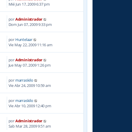
7
Mié Jun 17, 2009 6:37 pm
por
Administrador
2
Dom Jun 07, 2009 9:33 pm
por
Huntelaar
8
Vie May 22, 2009 11:16 am
por
Administrador
3
Jue May 07, 2009 1:26 pm
por
marraskilo
3
Vie Abr 24, 2009 10:59 am
por
marraskilo
5
Vie Abr 10, 2009 12:40 pm
por
Administrador
5
Sab Mar 28, 2009 9:51 am