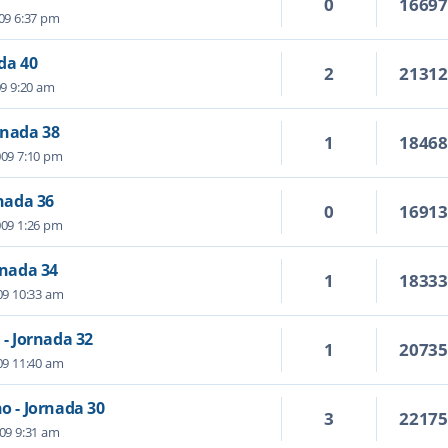
0
1669
009 6:37 pm
ada 40
2
2131
09 9:20 am
ornada 38
1
1846
009 7:10 pm
rnada 36
0
1691
009 1:26 pm
rnada 34
1
1833
009 10:33 am
 - Jornada 32
1
2073
009 11:40 am
no - Jornada 30
3
2217
009 9:31 am