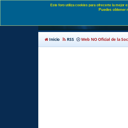
Este foro utiliza cookies para ofrecerte la mejor
Puedes obtener m
Posters o Carteles de
Inicio
RSS
Web NO Oficial de la So