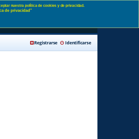
eptar nuestra política de cookies y de privacidad.
ca de privacidad"
🔍 Buscar
Registrarse
Identificarse