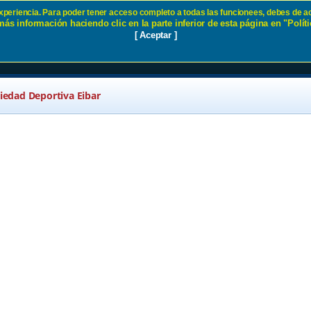
 experiencia. Para poder tener acceso completo a todas las funcionees, debes de ac
ás información haciendo clic en la parte inferior de esta página en "Políti
l Eibar SD Eibar
[ Aceptar ]
ciedad Deportiva Eibar