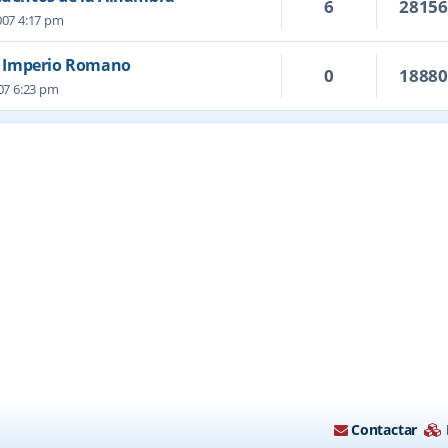
6
2815
007 4:17 pm
ida Imperio Romano
0
1888
007 6:23 pm
Contactar