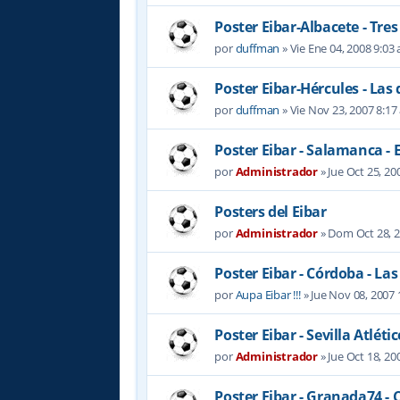
Poster Eibar-Albacete - Tre
por
duffman
» Vie Ene 04, 2008 9:03
Poster Eibar-Hércules - Las
por
duffman
» Vie Nov 23, 2007 8:1
Poster Eibar - Salamanca - 
por
Administrador
» Jue Oct 25, 2
Posters del Eibar
por
Administrador
» Dom Oct 28, 
Poster Eibar - Córdoba - La
por
Aupa Eibar !!!
» Jue Nov 08, 2007
Poster Eibar - Sevilla Atléti
por
Administrador
» Jue Oct 18, 2
Poster Eibar - Granada74 -