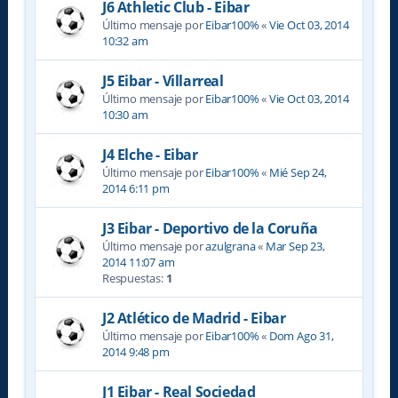
J6 Athletic Club - Eibar
Último mensaje por
Eibar100%
«
Vie Oct 03, 2014
10:32 am
J5 Eibar - Villarreal
Último mensaje por
Eibar100%
«
Vie Oct 03, 2014
10:30 am
J4 Elche - Eibar
Último mensaje por
Eibar100%
«
Mié Sep 24,
2014 6:11 pm
J3 Eibar - Deportivo de la Coruña
Último mensaje por
azulgrana
«
Mar Sep 23,
2014 11:07 am
Respuestas:
1
J2 Atlético de Madrid - Eibar
Último mensaje por
Eibar100%
«
Dom Ago 31,
2014 9:48 pm
J1 Eibar - Real Sociedad