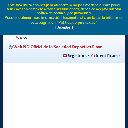
Este foro utiliza cookies para ofrecerte la mejor experiencia. Para poder
tener acceso completo a todas las funcionees, debes de aceptar nuestra
Partidos en Primera División
política de cookies y de privacidad.
Puedes obtener más información haciendo clic en la parte inferior de
SD Eibar
esta página en "Política de privacidad"
[ Aceptar ]
RSS
Web NO Oficial de la Sociedad Deportiva Eibar
Registrarse
Identificarse