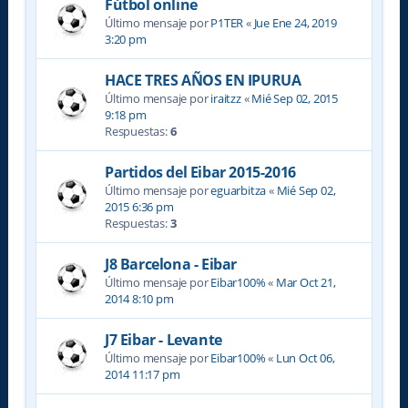
Fútbol online
Último mensaje por
P1TER
«
Jue Ene 24, 2019
3:20 pm
HACE TRES AÑOS EN IPURUA
Último mensaje por
iraitzz
«
Mié Sep 02, 2015
9:18 pm
Respuestas:
6
Partidos del Eibar 2015-2016
Último mensaje por
eguarbitza
«
Mié Sep 02,
2015 6:36 pm
Respuestas:
3
J8 Barcelona - Eibar
Último mensaje por
Eibar100%
«
Mar Oct 21,
2014 8:10 pm
J7 Eibar - Levante
Último mensaje por
Eibar100%
«
Lun Oct 06,
2014 11:17 pm