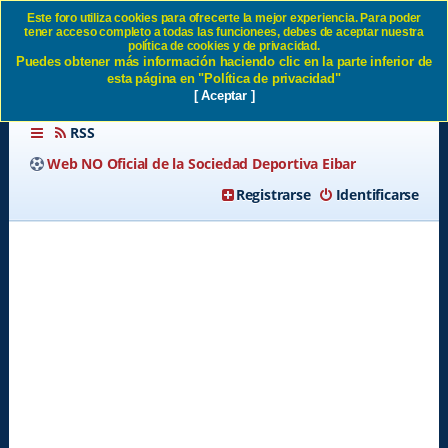
Este foro utiliza cookies para ofrecerte la mejor experiencia. Para poder
tener acceso completo a todas las funcionees, debes de aceptar nuestra
Partidos en Primera División
política de cookies y de privacidad.
Puedes obtener más información haciendo clic en la parte inferior de
SD Eibar
esta página en "Política de privacidad"
[ Aceptar ]
RSS
Web NO Oficial de la Sociedad Deportiva Eibar
Registrarse
Identificarse