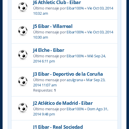
J6 Athletic Club - Eibar
Último mensaje por
Eibar100%
«
Vie Oct 03, 2014
10:32 am
J5 Eibar - Villarreal
Último mensaje por
Eibar100%
«
Vie Oct 03, 2014
10:30 am
J4 Elche - Eibar
Último mensaje por
Eibar100%
«
Mié Sep 24,
2014 6:11 pm
J3 Eibar - Deportivo de la Coruña
Último mensaje por
azulgrana
«
Mar Sep 23,
2014 11:07 am
Respuestas:
1
J2 Atlético de Madrid - Eibar
Último mensaje por
Eibar100%
«
Dom Ago 31,
2014 9:48 pm
J1 Eibar - Real Sociedad