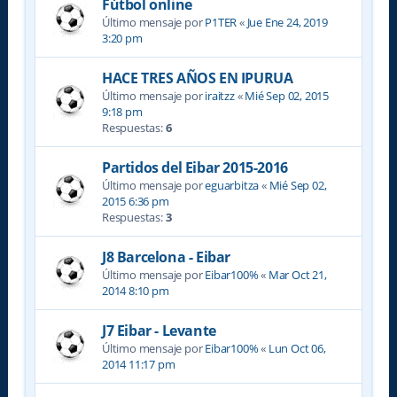
Fútbol online
Último mensaje por
P1TER
«
Jue Ene 24, 2019
3:20 pm
HACE TRES AÑOS EN IPURUA
Último mensaje por
iraitzz
«
Mié Sep 02, 2015
9:18 pm
Respuestas:
6
Partidos del Eibar 2015-2016
Último mensaje por
eguarbitza
«
Mié Sep 02,
2015 6:36 pm
Respuestas:
3
J8 Barcelona - Eibar
Último mensaje por
Eibar100%
«
Mar Oct 21,
2014 8:10 pm
J7 Eibar - Levante
Último mensaje por
Eibar100%
«
Lun Oct 06,
2014 11:17 pm