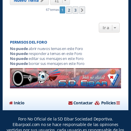
Nuevo Tema
2
3
67 temas
1
Siguiente
Ir a
PERMISOS DEL FORO
No puede
abrir nuevos temas en este Foro
No puede
responder a temas en este Foro
No puede
editar sus mensajes en este Foro
No puede
borrar sus mensajes en este Foro
Inicio
Contactar
Policies
Foro No Oficial de la SD Eibar Sociedad Deportiva.
Eibarpool.com no se hace responsable de las opiniones
vertidas por sus usuarios, cada usuario es responsable de los