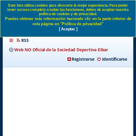
Este foro utiliza cookies para ofrecerte la mejor experiencia. Para poder
tener acceso completo a todas las funcionees, debes de aceptar nuestra
Ayúdanos a mejorar la Web
política de cookies y de privacidad.
Puedes obtener más información haciendo clic en la parte inferior de
SD Eibar
esta página en "Política de privacidad"
[ Aceptar ]
RSS
Web NO Oficial de la Sociedad Deportiva Eibar
Registrarse
Identificarse