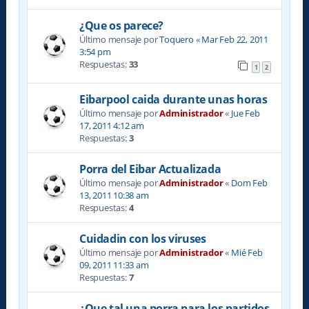
¿Que os parece?
Último mensaje por
Toquero
«
Mar Feb 22, 2011
3:54 pm
Respuestas:
33
1
2
Eibarpool caida durante unas horas
Último mensaje por
Administrador
«
Jue Feb
17, 2011 4:12 am
Respuestas:
3
Porra del Eibar Actualizada
Último mensaje por
Administrador
«
Dom Feb
13, 2011 10:38 am
Respuestas:
4
Cuidadin con los viruses
Último mensaje por
Administrador
«
Mié Feb
09, 2011 11:33 am
Respuestas:
7
¿Que tal una porra para los partidos