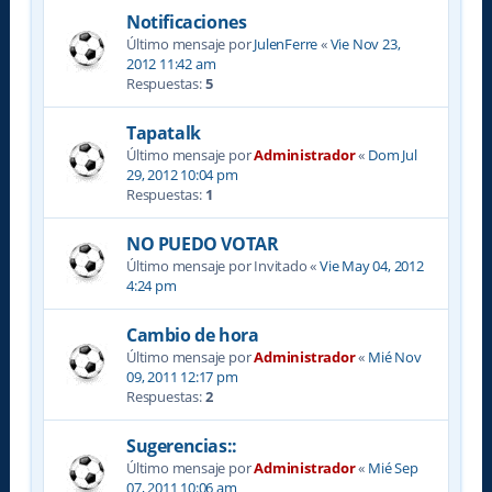
Notificaciones
Último mensaje por
JulenFerre
«
Vie Nov 23,
2012 11:42 am
Respuestas:
5
Tapatalk
Último mensaje por
Administrador
«
Dom Jul
29, 2012 10:04 pm
Respuestas:
1
NO PUEDO VOTAR
Último mensaje por
Invitado
«
Vie May 04, 2012
4:24 pm
Cambio de hora
Último mensaje por
Administrador
«
Mié Nov
09, 2011 12:17 pm
Respuestas:
2
Sugerencias::
Último mensaje por
Administrador
«
Mié Sep
07, 2011 10:06 am