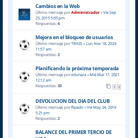
Cambios en la Web
Último mensaje por
Administrador
«
Vie Sep
25, 2015 5:05 pm
Respuestas:
6
Mejora en el bloqueo de usuarios
Último mensaje por
TRASS
«
Lun Nov 18, 2024
11:57 am
Respuestas:
2
Planificando la próxima temporada
Último mensaje por
edunara
«
Mié Mar 17, 2021
12:12 am
Respuestas:
33
1
2
DEVOLUCION DEL DIA DEL CLUB
Último mensaje por
flipado
«
Vie May 24, 2019
5:21 pm
Respuestas:
2
BALANCE DEL PRIMER TERCIO DE