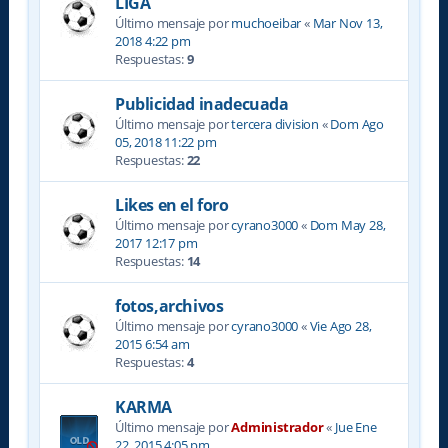
LIGA
Último mensaje por
muchoeibar
«
Mar Nov 13,
2018 4:22 pm
Respuestas:
9
Publicidad inadecuada
Último mensaje por
tercera division
«
Dom Ago
05, 2018 11:22 pm
Respuestas:
22
Likes en el foro
Último mensaje por
cyrano3000
«
Dom May 28,
2017 12:17 pm
Respuestas:
14
fotos,archivos
Último mensaje por
cyrano3000
«
Vie Ago 28,
2015 6:54 am
Respuestas:
4
KARMA
Último mensaje por
Administrador
«
Jue Ene
22, 2015 4:05 pm