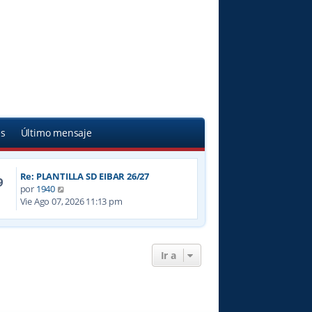
s
Último mensaje
Re: PLANTILLA SD EIBAR 26/27
9
V
por
1940
e
Vie Ago 07, 2026 11:13 pm
r
ú
l
t
Ir a
i
m
o
m