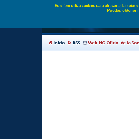
Este foro utiliza cookies para ofrecerte la mejor
Puedes obtener m
Segunda División A 
Inicio
RSS
Web NO Oficial de la So