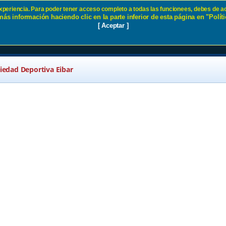
 experiencia. Para poder tener acceso completo a todas las funcionees, debes de ac
ás información haciendo clic en la parte inferior de esta página en "Políti
- Temporada 2026-2027 SD Eibar
[ Aceptar ]
ciedad Deportiva Eibar