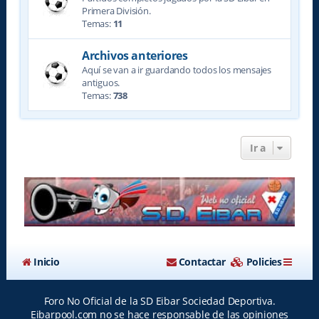
Primera División.
Temas:
11
Archivos anteriores
Aquí se van a ir guardando todos los mensajes
antiguos.
Temas:
738
Ir a
Inicio
Contactar
Policies
Foro No Oficial de la SD Eibar Sociedad Deportiva.
Eibarpool.com no se hace responsable de las opiniones