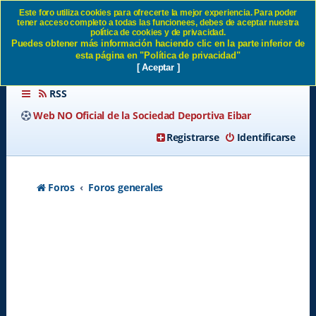
Este foro utiliza cookies para ofrecerte la mejor experiencia. Para poder
tener acceso completo a todas las funcionees, debes de aceptar nuestra
Foros generales SD Eibar
política de cookies y de privacidad.
Puedes obtener más información haciendo clic en la parte inferior de
esta página en "Política de privacidad"
[ Aceptar ]
RSS
Web NO Oficial de la Sociedad Deportiva Eibar
Registrarse
Identificarse
Foros
Foros generales