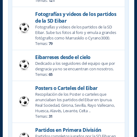
Temas:
121
Fotografías y videos de los partidos
de la SD Eibar
Fotografías y videos de los partidos de la SD
Eibar. Sube tus fotos al foro y emula a grandes
fotógrafos como Marraskilo o Cyrano3000.
Temas:
79
Eibarreses desde el cielo
Dedicado a los seguidores del equipo que por
desgracia ya no se encuentran con nosotros.
Temas:
65
Posters o Carteles del Eibar
Recopilación de los Poster o carteles que
anunciaban los partidos del Eibar en Ipurua.
Real Sociedad, Girona, Sevilla, Rayo Vallecano,
Huesca, Alavés, Levante, Celta ..
Temas:
31
Partidos en Primera División
Partidos completos jugados por la SD Eibar en