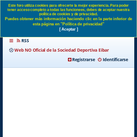
Este foro utiliza cookies para ofrecerte la mejor experiencia. Para poder
tener acceso completo a todas las funcionees, debes de aceptar nuestra
Foros generales SD Eibar
política de cookies y de privacidad.
Puedes obtener más información haciendo clic en la parte inferior de
esta página en "Política de privacidad"
[ Aceptar ]
RSS
Web NO Oficial de la Sociedad Deportiva Eibar
Registrarse
Identificarse