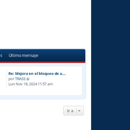
s
Último mensaje
Re: Mejora en el bloqueo de u…
V
por
TRASS
e
Lun Nov 18, 2024 11:57 am
r
ú
l
t
i
Ir a
m
o
m