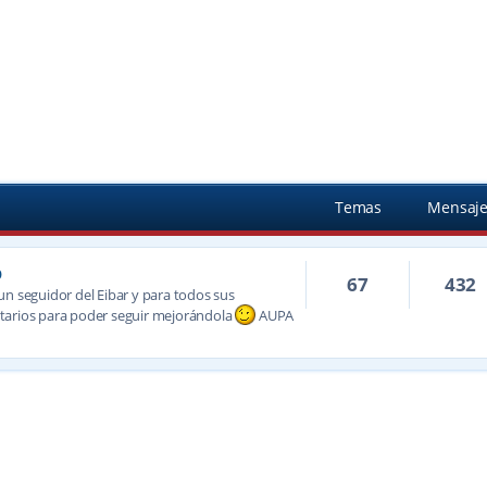
Temas
Mensaje
b
67
432
un seguidor del Eibar y para todos sus
tarios para poder seguir mejorándola
AUPA