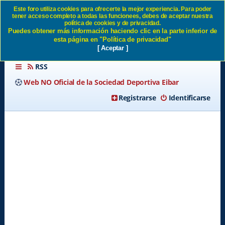
Este foro utiliza cookies para ofrecerte la mejor experiencia. Para poder
tener acceso completo a todas las funcionees, debes de aceptar nuestra
Comentarios sobre la Web
política de cookies y de privacidad.
Puedes obtener más información haciendo clic en la parte inferior de
SD Eibar
esta página en "Política de privacidad"
[ Aceptar ]
RSS
Web NO Oficial de la Sociedad Deportiva Eibar
Registrarse
Identificarse