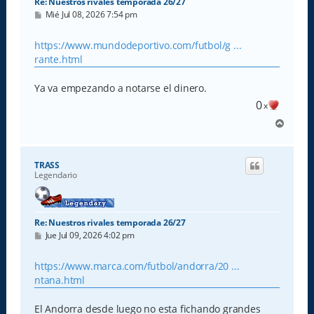
Re: Nuestros rivales temporada 26/27
M
Mié Jul 08, 2026 7:54 pm
e
n
s
https://www.mundodeportivo.com/futbol/g ...
a
rante.html
j
e
Ya va empezando a notarse el dinero.
0
x
A
r
r
i
TRASS
b
Legendario
a
Re: Nuestros rivales temporada 26/27
M
Jue Jul 09, 2026 4:02 pm
e
n
s
https://www.marca.com/futbol/andorra/20 ...
a
ntana.html
j
e
El Andorra desde luego no esta fichando grandes