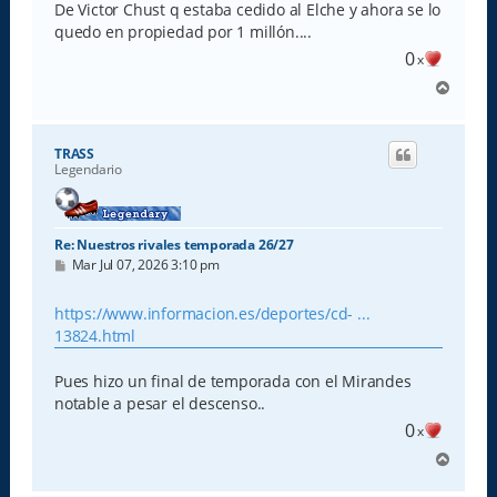
De Victor Chust q estaba cedido al Elche y ahora se lo
quedo en propiedad por 1 millón....
0
x
A
r
r
i
TRASS
b
Legendario
a
Re: Nuestros rivales temporada 26/27
M
Mar Jul 07, 2026 3:10 pm
e
n
s
https://www.informacion.es/deportes/cd- ...
a
13824.html
j
e
Pues hizo un final de temporada con el Mirandes
notable a pesar el descenso..
0
x
A
r
r