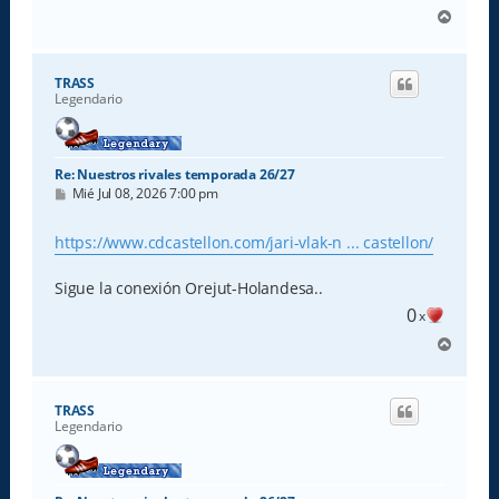
A
r
r
i
TRASS
b
Legendario
a
Re: Nuestros rivales temporada 26/27
M
Mié Jul 08, 2026 7:00 pm
e
n
s
https://www.cdcastellon.com/jari-vlak-n ... castellon/
a
j
e
Sigue la conexión Orejut-Holandesa..
0
x
A
r
r
i
TRASS
b
Legendario
a