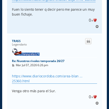
a
j
e
Fuen lo siento tener q decir pero me parece un muy
buen fichaje.
0
x
A
r
r
i
TRASS
b
Legendario
a
Re: Nuestros rivales temporada 26/27
M
Mar Jul 07, 2026 6:26 pm
e
n
s
https://www.diariocordoba.com/area-blan ...
a
25360.html
j
e
Venga otro más para el Sur.
0
x
A
r