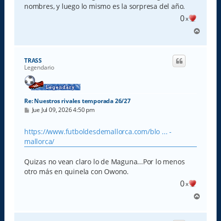
nombres, y luego lo mismo es la sorpresa del año.
0
x
A
r
r
i
TRASS
b
Legendario
a
Re: Nuestros rivales temporada 26/27
M
Jue Jul 09, 2026 4:50 pm
e
n
s
https://www.futboldesdemallorca.com/blo ... -
a
mallorca/
j
e
Quizas no vean claro lo de Maguna...Por lo menos
otro más en quinela con Owono.
0
x
A
r
r