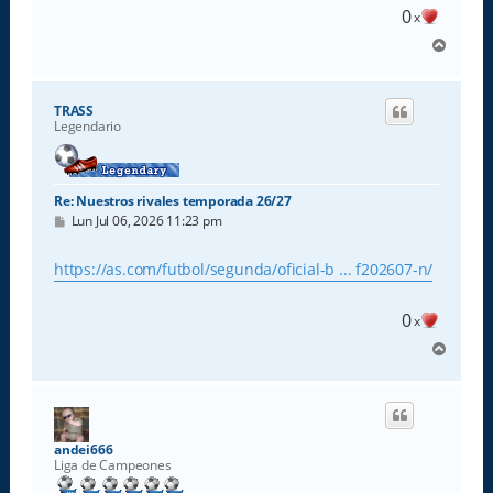
0
x
A
r
r
i
TRASS
b
Legendario
a
Re: Nuestros rivales temporada 26/27
M
Lun Jul 06, 2026 11:23 pm
e
n
s
https://as.com/futbol/segunda/oficial-b ... f202607-n/
a
j
e
0
x
A
r
r
i
b
a
andei666
Liga de Campeones