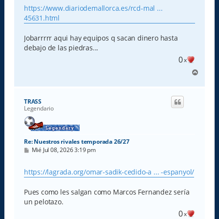
s
https://www.diariodemallorca.es/rcd-mal ...
a
45631.html
j
e
Jobarrrrr aqui hay equipos q sacan dinero hasta
debajo de las piedras...
0
x
A
r
r
i
TRASS
b
Legendario
a
Re: Nuestros rivales temporada 26/27
M
Mié Jul 08, 2026 3:19 pm
e
n
s
https://lagrada.org/omar-sadik-cedido-a ... -espanyol/
a
j
e
Pues como les salgan como Marcos Fernandez sería
un pelotazo.
0
x