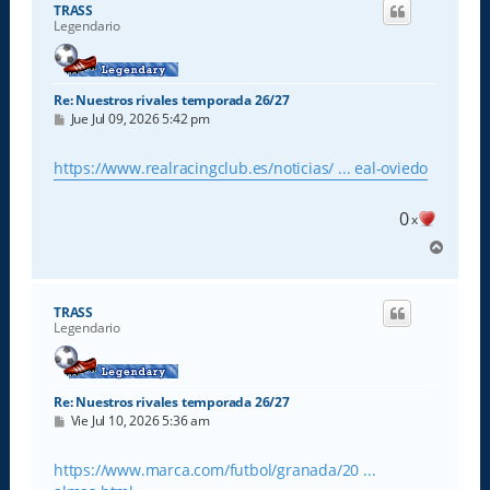
i
TRASS
b
Legendario
a
Re: Nuestros rivales temporada 26/27
M
Jue Jul 09, 2026 5:42 pm
e
n
s
https://www.realracingclub.es/noticias/ ... eal-oviedo
a
j
e
0
x
A
r
r
i
TRASS
b
Legendario
a
Re: Nuestros rivales temporada 26/27
M
Vie Jul 10, 2026 5:36 am
e
n
s
https://www.marca.com/futbol/granada/20 ...
a