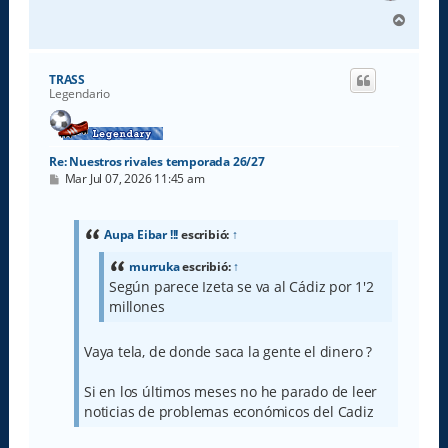
A
r
r
i
TRASS
b
Legendario
a
Re: Nuestros rivales temporada 26/27
M
Mar Jul 07, 2026 11:45 am
e
n
s
a
Aupa Eibar !!!
escribió:
↑
j
e
murruka
escribió:
↑
Según parece Izeta se va al Cádiz por 1'2
millones
Vaya tela, de donde saca la gente el dinero ?
Si en los últimos meses no he parado de leer
noticias de problemas económicos del Cadiz