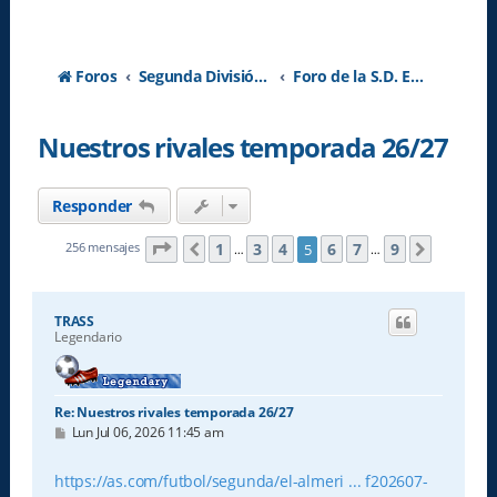
Foros
Segunda División A - Temporada 2026-2027
Foro de la S.D. Eibar
Nuestros rivales temporada 26/27
Responder
Página
5
de
9
1
3
4
6
7
9
256 mensajes
5
Anterior
Siguient
…
…
TRASS
Legendario
Re: Nuestros rivales temporada 26/27
M
Lun Jul 06, 2026 11:45 am
e
n
s
https://as.com/futbol/segunda/el-almeri ... f202607-
a