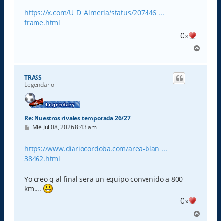
n
s
https://x.com/U_D_Almeria/status/207446 ...
a
frame.html
j
e
0
x
A
r
r
i
TRASS
b
Legendario
a
Re: Nuestros rivales temporada 26/27
M
Mié Jul 08, 2026 8:43 am
e
n
s
https://www.diariocordoba.com/area-blan ...
a
38462.html
j
e
Yo creo q al final sera un equipo convenido a 800
km....
0
x
A