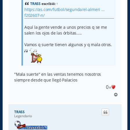
a
TRASS
escribió:
↑
j
https://as.com/futbol/segunda/el-almeri ...
e
f202607-n/
Aquí la gente vende a unos precios q se me
salen los ojos de las órbitas.....
Vamos q suerte tienen algunos y q mala otros.
"Mala suerte" en las ventas tenemos nosotros
siempre desde que llegó Palacios
0
x
A
r
r
i
TRASS
b
Legendario
a