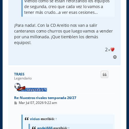
Viendo como se están reforzando los equipos
e
de segunda, creo que cada vez lo vamos a
tener más crudo...a ver esas cesiones...
¡Para nada!. Con la CD Areitio nos van a salir
canteranos como churros que luego vamos a vender
por una millonada. ¡Que tiemblen los demás
equipos!.
2
x
A
r
r
i
TRASS
b
Legendario
a
Re: Nuestros rivales temporada 26/27
M
Mar Jul 07, 2026 9:22 am
e
n
s
a
vicius
escribió:
↑
j
e
andei666
escribió:
↑