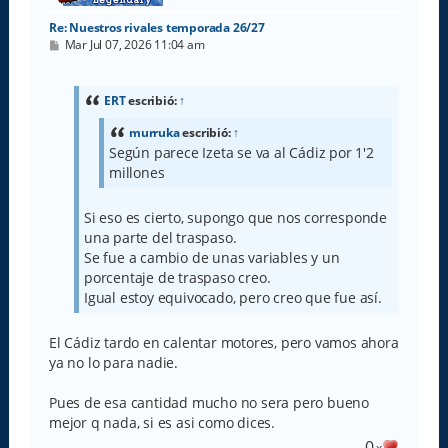
Re: Nuestros rivales temporada 26/27
M
Mar Jul 07, 2026 11:04 am
e
n
s
a
ERT
escribió:
↑
j
e
murruka
escribió:
↑
Según parece Izeta se va al Cádiz por 1'2
millones
Si eso es cierto, supongo que nos corresponde
una parte del traspaso.
Se fue a cambio de unas variables y un
porcentaje de traspaso creo.
Igual estoy equivocado, pero creo que fue así.
El Cádiz tardo en calentar motores, pero vamos ahora
ya no lo para nadie.
Pues de esa cantidad mucho no sera pero bueno
mejor q nada, si es asi como dices.
0
x