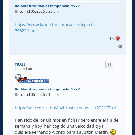
Re: Nuestros rivales temporada 26/27
M
Lun Jul 06, 2026 5:25 pm
e
n
s
https://www.laopinioncoruna.es/deportiv ...
a
79322.html
j
e
0
x
A
r
r
i
TRASS
b
Legendario
a
Re: Nuestros rivales temporada 26/27
M
Lun Jul 06, 2026 7:15 pm
e
n
s
https://as.com/futbol/javi-castro-ya-es ... f202607-n/
a
j
e
Han sido de los ultimos en fichar pero entre el fin de
semana y hoy, han cogido una velocidad q ya
quisiera Fernando Alonso para su Aston Martin.