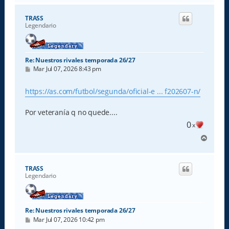
r
i
TRASS
b
Legendario
a
Re: Nuestros rivales temporada 26/27
M
Mar Jul 07, 2026 8:43 pm
e
n
s
https://as.com/futbol/segunda/oficial-e ... f202607-n/
a
j
e
Por veteranía q no quede....
0
x
A
r
r
i
TRASS
b
Legendario
a
Re: Nuestros rivales temporada 26/27
M
Mar Jul 07, 2026 10:42 pm
e