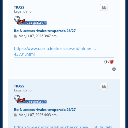
i
TRASS
b
Legendario
a
Re: Nuestros rivales temporada 26/27
M
Mar Jul 07, 2026 3:47 pm
e
n
s
https://www.diariodealmeria.es/ud-almer ...
a
43731.html
j
e
0
x
A
r
r
i
TRASS
b
Legendario
a
Re: Nuestros rivales temporada 26/27
M
Mar Jul 07, 2026 4:03 pm
e
n
s
https://www.riazor.org/luis-chacon-deja ... nt=bullets