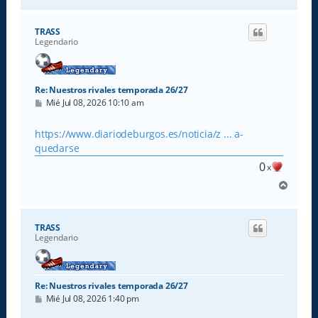
r
r
i
TRASS
b
Legendario
a
Re: Nuestros rivales temporada 26/27
M
Mié Jul 08, 2026 10:10 am
e
n
s
https://www.diariodeburgos.es/noticia/z ... a-
a
quedarse
j
e
0
x
A
r
r
i
TRASS
b
Legendario
a
Re: Nuestros rivales temporada 26/27
M
Mié Jul 08, 2026 1:40 pm
e
n