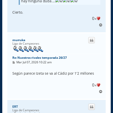
hay ninguna duda....
Cierto.
0
x
A
r
r
i
murruka
b
Liga de Campeones
a
Re: Nuestros rivales temporada 26/27
M
Mar Jul 07, 2026 10:22 am
e
n
s
Según parece Izeta se va al Cádiz por 1'2 millones
a
j
e
0
x
A
r
r
i
ERT
b
Liga de Campeones
a