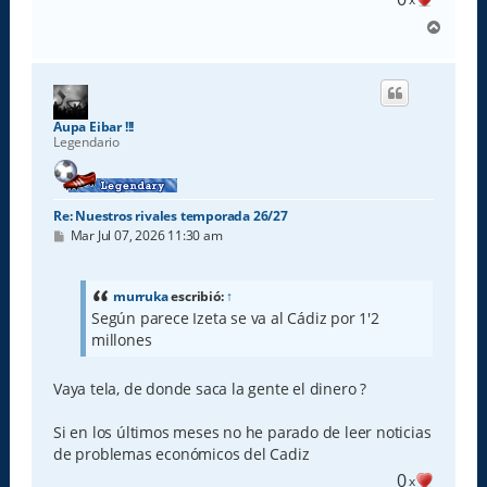
A
r
r
i
b
a
Aupa Eibar !!!
Legendario
Re: Nuestros rivales temporada 26/27
M
Mar Jul 07, 2026 11:30 am
e
n
s
a
murruka
escribió:
↑
j
Según parece Izeta se va al Cádiz por 1'2
e
millones
Vaya tela, de donde saca la gente el dinero ?
Si en los últimos meses no he parado de leer noticias
de problemas económicos del Cadiz
0
x