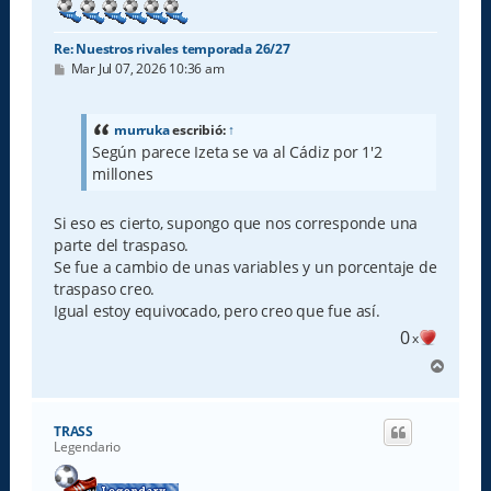
Re: Nuestros rivales temporada 26/27
M
Mar Jul 07, 2026 10:36 am
e
n
s
a
murruka
escribió:
↑
j
Según parece Izeta se va al Cádiz por 1'2
e
millones
Si eso es cierto, supongo que nos corresponde una
parte del traspaso.
Se fue a cambio de unas variables y un porcentaje de
traspaso creo.
Igual estoy equivocado, pero creo que fue así.
0
x
A
r
r
i
TRASS
b
Legendario
a