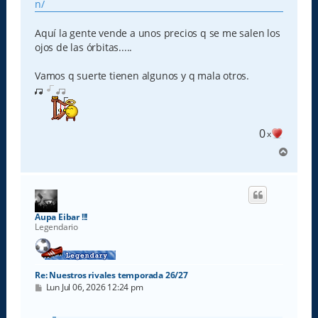
n/
j
e
Aquí la gente vende a unos precios q se me salen los
ojos de las órbitas.....
Vamos q suerte tienen algunos y q mala otros.
0
x
A
r
r
i
b
a
Aupa Eibar !!!
Legendario
Re: Nuestros rivales temporada 26/27
M
Lun Jul 06, 2026 12:24 pm
e
n
s