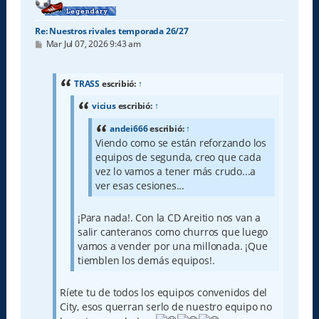
Re: Nuestros rivales temporada 26/27
M
Mar Jul 07, 2026 9:43 am
e
n
s
a
TRASS
escribió:
↑
j
e
vicius
escribió:
↑
andei666
escribió:
↑
Viendo como se están reforzando los
equipos de segunda, creo que cada
vez lo vamos a tener más crudo...a
ver esas cesiones...
¡Para nada!. Con la CD Areitio nos van a
salir canteranos como churros que luego
vamos a vender por una millonada. ¡Que
tiemblen los demás equipos!.
Ríete tu de todos los equipos convenidos del
City, esos querran serlo de nuestro equipo no