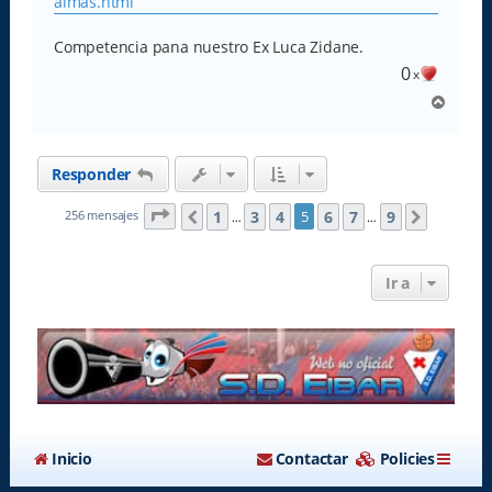
almas.html
j
e
Competencia pana nuestro Ex Luca Zidane.
0
x
A
r
r
i
Responder
b
a
Página
5
de
9
1
3
4
6
7
9
256 mensajes
5
Anterior
Siguient
…
…
Ir a
Inicio
Contactar
Policies