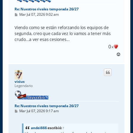
Re: Nuestros rivales temporada 26/27
M
Mar Jul 07, 2026 9:02 am
e
n
s
Viendo como se están reforzando los equipos de
a
segunda, creo que cada vez lo vamos a tener más
j
e
crudo...a ver esas cesiones...
0
x
A
r
r
i
b
a
vicius
Legendario
Re: Nuestros rivales temporada 26/27
M
Mar Jul 07, 2026 9:17 am
e
n
s
a
andei666
escribió:
↑
j