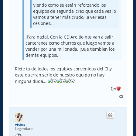
Viendo como se están reforzando los
equipos de segunda, creo que cada vez lo
vamos a tener más crudo...a ver esas
cesiones...
¡Para nada!. Con la CD Areitio nos van a salir
canteranos como churros que luego vamos a
vender por una millonada. ¡Que tiemblen los
demás equipos!.
Ríete tu de todos los equipos convenidos del City,
esos querran serlo de nuestro equipo no hay
ninguna duda....
0
x
A
r
r
i
b
a
vicius
Legendario