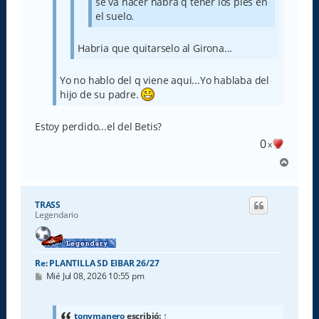
se va hacer habra q tener los pies en
el suelo.
Habria que quitarselo al Girona...
Yo no hablo del q viene aqui...Yo hablaba del
hijo de su padre.
Estoy perdido...el del Betis?
0
x
A
r
r
i
TRASS
b
Legendario
a
Re: PLANTILLA SD EIBAR 26/27
M
Mié Jul 08, 2026 10:55 pm
e
n
s
a
tonymanero
escribió:
↑