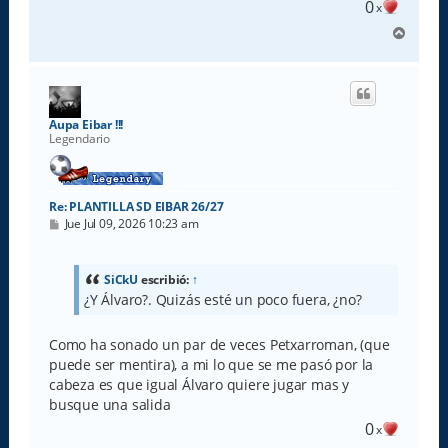
0
x
A
r
r
i
b
a
Aupa Eibar !!!
Legendario
Re: PLANTILLA SD EIBAR 26/27
M
Jue Jul 09, 2026 10:23 am
e
n
s
a
SiCkU
escribió:
↑
j
¿Y Álvaro?. Quizás esté un poco fuera, ¿no?
e
Como ha sonado un par de veces Petxarroman, (que
puede ser mentira), a mi lo que se me pasó por la
cabeza es que igual Álvaro quiere jugar mas y
busque una salida
0
x