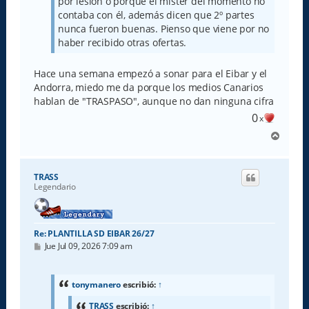
por lesión o porque el mister del momento no
contaba con él, además dicen que 2º partes
nunca fueron buenas. Pienso que viene por no
haber recibido otras ofertas.
Hace una semana empezó a sonar para el Eibar y el
Andorra, miedo me da porque los medios Canarios
hablan de "TRASPASO", aunque no dan ninguna cifra
0
x
A
r
r
i
TRASS
b
Legendario
a
Re: PLANTILLA SD EIBAR 26/27
M
Jue Jul 09, 2026 7:09 am
e
n
s
a
tonymanero
escribió:
↑
j
e
TRASS
escribió:
↑