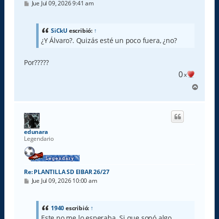
M
Jue Jul 09, 2026 9:41 am
e
n
s
a
SiCkU
escribió:
↑
j
¿Y Álvaro?. Quizás esté un poco fuera, ¿no?
e
Por?????
0
x
A
r
r
i
b
a
edunara
Legendario
Re: PLANTILLA SD EIBAR 26/27
M
Jue Jul 09, 2026 10:00 am
e
n
s
a
1940
escribió:
↑
j
Este no me lo esperaba. Si que sonó algo