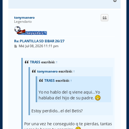
A
r
r
i
tonymanero
b
Legendario
a
Re: PLANTILLA SD EIBAR 26/27
M
Mié Jul 08, 2026 11:11 pm
e
n
s
a
TRASS
escribió:
↑
j
e
tonymanero
escribió:
↑
TRASS
escribió:
↑
Yo no hablo del q viene aqui...Yo
hablaba del hijo de su padre.
Estoy perdido...el del Betis?
Por una vez he conseguido q te pierdas, tantas