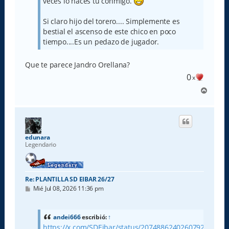
veces lo haces tu conmigo.
Si claro hijo del torero.... Simplemente es
bestial el ascenso de este chico en poco
tiempo....Es un pedazo de jugador.
Que te parece Jandro Orellana?
0
x
A
r
r
i
b
a
edunara
Legendario
Re: PLANTILLA SD EIBAR 26/27
M
Mié Jul 08, 2026 11:36 pm
e
n
s
a
andei666
escribió:
↑
j
https://x.com/SDEibar/status/2074886240260792325?