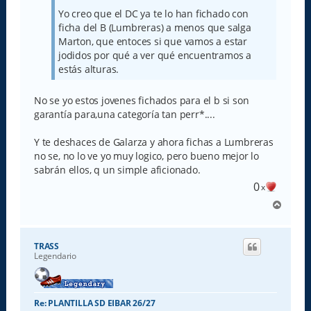
Yo creo que el DC ya te lo han fichado con
ficha del B (Lumbreras) a menos que salga
Marton, que entoces si que vamos a estar
jodidos por qué a ver qué encuentramos a
estás alturas.
No se yo estos jovenes fichados para el b si son
garantía para,una categoría tan perr*....
Y te deshaces de Galarza y ahora fichas a Lumbreras
no se, no lo ve yo muy logico, pero bueno mejor lo
sabrán ellos, q un simple aficionado.
0
x
A
r
r
i
TRASS
b
Legendario
a
Re: PLANTILLA SD EIBAR 26/27