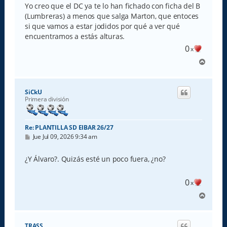
Yo creo que el DC ya te lo han fichado con ficha del B
(Lumbreras) a menos que salga Marton, que entoces
si que vamos a estar jodidos por qué a ver qué
encuentramos a estás alturas.
0
x
A
r
r
i
SiCkU
b
Primera división
a
Re: PLANTILLA SD EIBAR 26/27
M
Jue Jul 09, 2026 9:34 am
e
n
s
¿Y Álvaro?. Quizás esté un poco fuera, ¿no?
a
j
e
0
x
A
r
r
i
TRASS