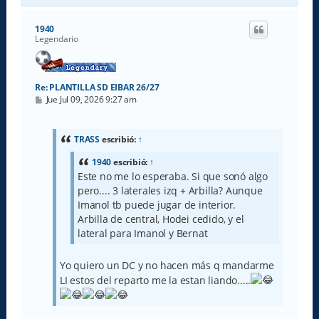
r
i
1940
b
Legendario
a
Re: PLANTILLA SD EIBAR 26/27
M
Jue Jul 09, 2026 9:27 am
e
n
s
a
TRASS
escribió:
↑
j
e
1940
escribió:
↑
Este no me lo esperaba. Si que sonó algo
pero.... 3 laterales izq + Arbilla? Aunque
Imanol tb puede jugar de interior.
Arbilla de central, Hodei cedido, y el
lateral para Imanol y Bernat
Yo quiero un DC y no hacen más q mandarme
LI estos del reparto me la estan liando.....