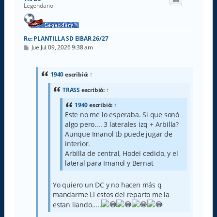
b
Legendario
a
Re: PLANTILLA SD EIBAR 26/27
M
Jue Jul 09, 2026 9:38 am
e
n
s
a
1940
escribió:
↑
j
e
TRASS
escribió:
↑
1940
escribió:
↑
Este no me lo esperaba. Si que sonó
algo pero.... 3 laterales izq + Arbilla?
Aunque Imanol tb puede jugar de
interior.
Arbilla de central, Hodei cedido, y el
lateral para Imanol y Bernat
Yo quiero un DC y no hacen más q
mandarme LI estos del reparto me la
estan liando.....