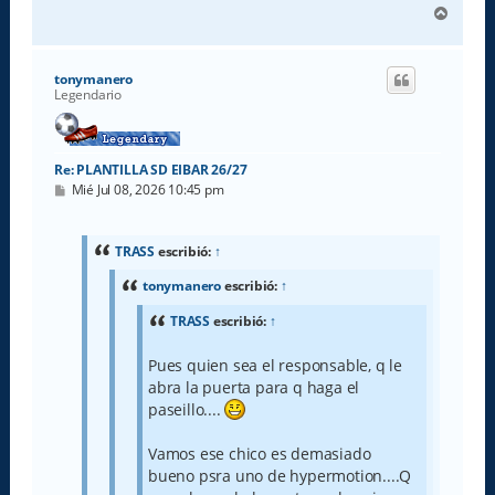
A
r
r
i
tonymanero
b
Legendario
a
Re: PLANTILLA SD EIBAR 26/27
M
Mié Jul 08, 2026 10:45 pm
e
n
s
a
TRASS
escribió:
↑
j
e
tonymanero
escribió:
↑
TRASS
escribió:
↑
Pues quien sea el responsable, q le
abra la puerta para q haga el
paseillo....
Vamos ese chico es demasiado
bueno psra uno de hypermotion....Q