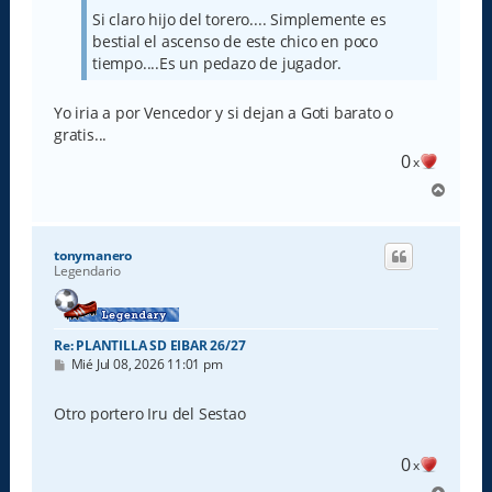
Si claro hijo del torero.... Simplemente es
bestial el ascenso de este chico en poco
tiempo....Es un pedazo de jugador.
Yo iria a por Vencedor y si dejan a Goti barato o
gratis...
0
x
A
r
r
i
tonymanero
b
Legendario
a
Re: PLANTILLA SD EIBAR 26/27
M
Mié Jul 08, 2026 11:01 pm
e
n
s
Otro portero Iru del Sestao
a
j
e
0
x