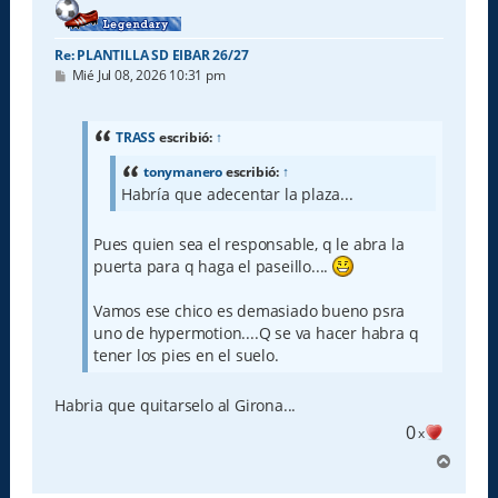
Re: PLANTILLA SD EIBAR 26/27
M
Mié Jul 08, 2026 10:31 pm
e
n
s
a
TRASS
escribió:
↑
j
e
tonymanero
escribió:
↑
Habría que adecentar la plaza...
Pues quien sea el responsable, q le abra la
puerta para q haga el paseillo....
Vamos ese chico es demasiado bueno psra
uno de hypermotion....Q se va hacer habra q
tener los pies en el suelo.
Habria que quitarselo al Girona...
0
x
A
r