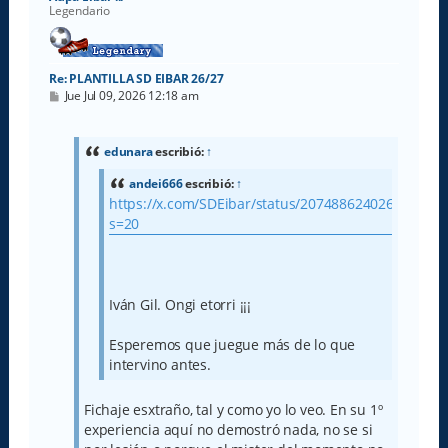
Legendario
Re: PLANTILLA SD EIBAR 26/27
M
Jue Jul 09, 2026 12:18 am
e
n
s
a
edunara
escribió:
↑
j
e
andei666
escribió:
↑
https://x.com/SDEibar/status/2074886240260792325
s=20
Iván Gil. Ongi etorri ¡¡¡
Esperemos que juegue más de lo que
intervino antes.
Fichaje esxtraño, tal y como yo lo veo. En su 1º
experiencia aquí no demostró nada, no se si