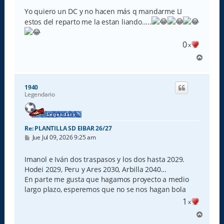
Yo quiero un DC y no hacen más q mandarme LI
estos del reparto me la estan liando.....
0
x
A
r
r
i
1940
b
Legendario
a
Re: PLANTILLA SD EIBAR 26/27
M
Jue Jul 09, 2026 9:25 am
e
n
s
Imanol e Iván dos traspasos y los dos hasta 2029.
a
Hodei 2029, Peru y Ares 2030, Arbilla 2040...
j
e
En parte me gusta que hagamos proyecto a medio
largo plazo, esperemos que no se nos hagan bola
1
x
A
r