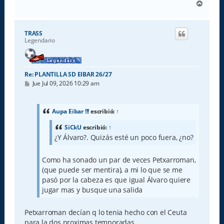
A
r
r
i
TRASS
b
Legendario
a
Re: PLANTILLA SD EIBAR 26/27
M
Jue Jul 09, 2026 10:29 am
e
n
s
a
Aupa Eibar !!!
escribió:
↑
j
e
SiCkU
escribió:
↑
¿Y Álvaro?. Quizás esté un poco fuera, ¿no?
Como ha sonado un par de veces Petxarroman,
(que puede ser mentira), a mi lo que se me
pasó por la cabeza es que igual Álvaro quiere
jugar mas y busque una salida
Petxarroman decían q lo tenia hecho con el Ceuta
para la dos proximas temporadas.