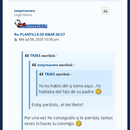
r
i
tonymanero
b
Legendario
a
Re: PLANTILLA SD EIBAR 26/27
M
Mié Jul 08, 2026 10:58 pm
e
n
s
a
TRASS
escribió:
↑
j
e
tonymanero
escribió:
↑
TRASS
escribió:
↑
Yo no hablo del q viene aqui...Yo
hablaba del hijo de su padre.
Estoy perdido...el del Betis?
Por una vez he conseguido q te pierdas, tantas
veces lo haces tu conmigo.