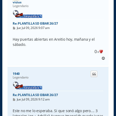
a
vicius
Legendario
Re: PLANTILLA SD EIBAR 26/27
M
Jue Jul 09, 2026 9:07 am
e
n
s
Hay puertas abiertas en Areitio hoy, mañana y el
a
sábado.
j
e
0
x
A
r
r
i
1940
b
Legendario
a
Re: PLANTILLA SD EIBAR 26/27
M
Jue Jul 09, 2026 9:12 am
e
n
s
Este no me lo esperaba. Si que sonó algo pero.... 3
a
laterales izq + Arbilla? Aunque Imanol tb puede jugar