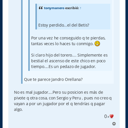
tonymanero
escribió:
↑
Estoy perdido...el del Betis?
Por una vez he conseguido q te pierdas,
tantas veces lo haces tu conmigo.
Si claro hijo del torero.... Simplemente es
bestial el ascenso de este chico en poco
tiempo....Es un pedazo de jugador.
Que te parece Jandro Orellana?
No es mal jugador....Pero su posicion es más de
pivote q otra cosa, con Sergio y Peru , pues no creo q
vayan a por un jugador por el q tendrías q pagar
algo.
0
x
A