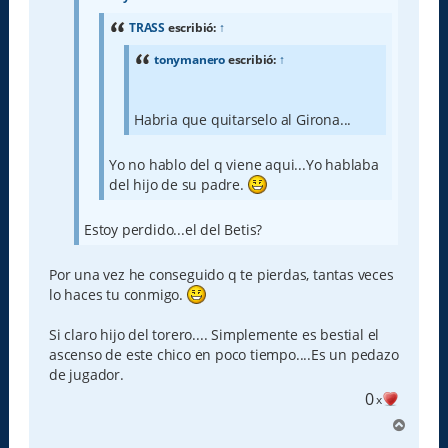
j
e
TRASS
escribió:
↑
tonymanero
escribió:
↑
Habria que quitarselo al Girona...
Yo no hablo del q viene aqui...Yo hablaba
del hijo de su padre.
Estoy perdido...el del Betis?
Por una vez he conseguido q te pierdas, tantas veces
lo haces tu conmigo.
Si claro hijo del torero.... Simplemente es bestial el
ascenso de este chico en poco tiempo....Es un pedazo
de jugador.
0
x
A
r