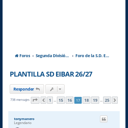
Foros
Segunda División A - Temporada 2026-2027
Foro de la S.D. Eibar
PLANTILLA SD EIBAR 26/27
Responder
Página
17
de
25
1
15
16
18
19
25
738 mensajes
17
Anterior
Sigu
…
…
tonymanero
Legendario