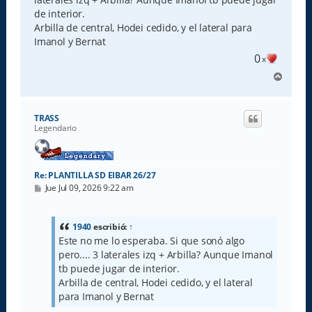
j
e
de interior.
Arbilla de central, Hodei cedido, y el lateral para
Imanol y Bernat
0
x
A
r
r
i
TRASS
b
Legendario
a
Re: PLANTILLA SD EIBAR 26/27
M
Jue Jul 09, 2026 9:22 am
e
n
s
a
1940
escribió:
↑
j
Este no me lo esperaba. Si que sonó algo
e
pero.... 3 laterales izq + Arbilla? Aunque Imanol
tb puede jugar de interior.
Arbilla de central, Hodei cedido, y el lateral
para Imanol y Bernat