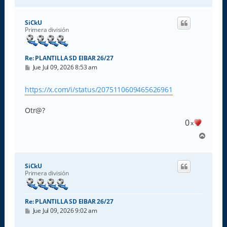
r
r
i
SiCkU
b
Primera división
a
Re: PLANTILLA SD EIBAR 26/27
M
Jue Jul 09, 2026 8:53 am
e
n
s
https://x.com/i/status/2075110609465626961
a
j
e
Otr@?
0
x
A
r
r
i
SiCkU
b
Primera división
a
Re: PLANTILLA SD EIBAR 26/27
M
Jue Jul 09, 2026 9:02 am
e
n