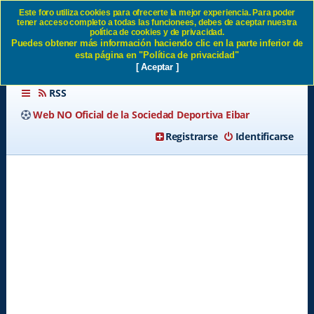
Este foro utiliza cookies para ofrecerte la mejor experiencia. Para poder
tener acceso completo a todas las funcionees, debes de aceptar nuestra
PLANTILLA SD EIBAR 26/27
política de cookies y de privacidad.
Puedes obtener más información haciendo clic en la parte inferior de
- Página 17 SD Eibar
esta página en "Política de privacidad"
[ Aceptar ]
RSS
Web NO Oficial de la Sociedad Deportiva Eibar
Registrarse
Identificarse