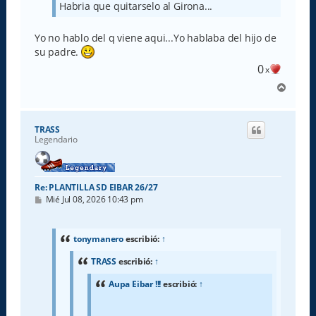
Habria que quitarselo al Girona...
Yo no hablo del q viene aqui...Yo hablaba del hijo de
su padre.
0
x
A
r
r
i
TRASS
b
Legendario
a
Re: PLANTILLA SD EIBAR 26/27
M
Mié Jul 08, 2026 10:43 pm
e
n
s
a
tonymanero
escribió:
↑
j
e
TRASS
escribió:
↑
Aupa Eibar !!!
escribió:
↑