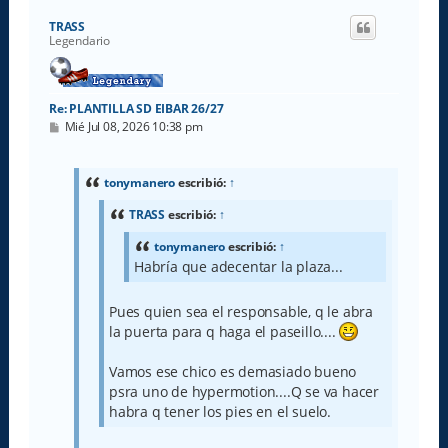
r
i
TRASS
b
Legendario
a
Re: PLANTILLA SD EIBAR 26/27
M
Mié Jul 08, 2026 10:38 pm
e
n
s
a
tonymanero
escribió:
↑
j
e
TRASS
escribió:
↑
tonymanero
escribió:
↑
Habría que adecentar la plaza...
Pues quien sea el responsable, q le abra
la puerta para q haga el paseillo....
Vamos ese chico es demasiado bueno
psra uno de hypermotion....Q se va hacer
habra q tener los pies en el suelo.