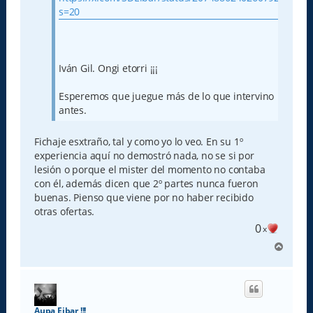
e
s=20
Iván Gil. Ongi etorri ¡¡¡
Esperemos que juegue más de lo que intervino
antes.
Fichaje esxtraño, tal y como yo lo veo. En su 1º
experiencia aquí no demostró nada, no se si por
lesión o porque el mister del momento no contaba
con él, además dicen que 2º partes nunca fueron
buenas. Pienso que viene por no haber recibido
otras ofertas.
0
x
A
r
r
i
b
a
Aupa Eibar !!!