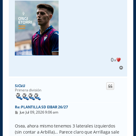
s
a
j
e
0
x
A
r
r
i
SiCkU
b
Primera división
a
Re: PLANTILLA SD EIBAR 26/27
M
Jue Jul 09, 2026 9:06 am
e
n
s
Osea, ahora mismo tenemos 3 laterales izquierdos
a
(sin contar a Arbilla)... Parece claro que Arrillaga sale
j