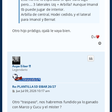
e
pero.... 3 laterales izq + Arbilla? Aunque Imanol
tb puede jugar de interior.
Arbilla de central, Hodei cedido, y el lateral
para Imanol y Bernat
Otro hijo pródigo, ojalá le vaya bien.
0
x
A
r
r
i
b
a
Aupa Eibar !!!
Legendario
Re: PLANTILLA SD EIBAR 26/27
M
Jue Jul 09, 2026 10:17 am
e
n
s
Otro "traspaso", nos habremos fundido ya lo ganado
a
con Marco y Cucu y el mister ?
j
e