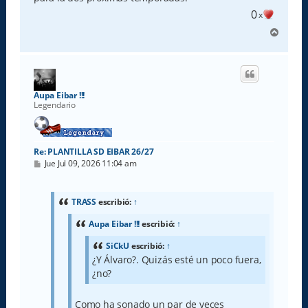
0
x
A
r
r
i
b
a
Aupa Eibar !!!
Legendario
Re: PLANTILLA SD EIBAR 26/27
M
Jue Jul 09, 2026 11:04 am
e
n
s
a
TRASS
escribió:
↑
j
e
Aupa Eibar !!!
escribió:
↑
SiCkU
escribió:
↑
¿Y Álvaro?. Quizás esté un poco fuera,
¿no?
Como ha sonado un par de veces