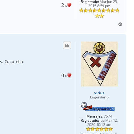
Registrado:
Mar Jun 23,
2
x
2015 8:59 pm
A
r
r
i
b
a
s: Cucurella
0
x
vicius
Legendario
Mensajes:
7574
Registrado:
Jue Mar 12,
2020 10:18 am