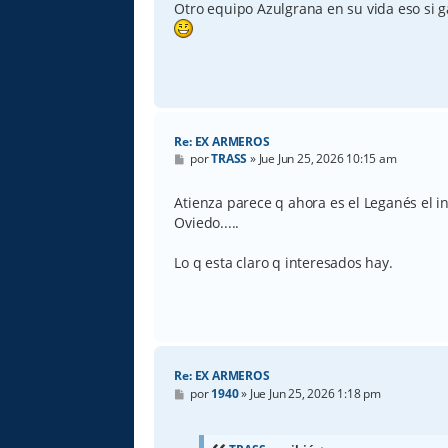
e
Otro equipo Azulgrana en su vida eso si g
Re: EX ARMEROS
M
por
TRASS
»
Jue Jun 25, 2026 10:15 am
e
n
s
Atienza parece q ahora es el Leganés el i
a
Oviedo.....
j
e
Lo q esta claro q interesados hay.
Re: EX ARMEROS
M
por
1940
»
Jue Jun 25, 2026 1:18 pm
e
n
s