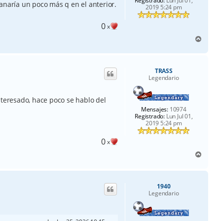
Registrado:
Lun Jul 01,
anaría un poco más q en el anterior.
2019 5:24 pm
0
x
A
r
r
i
TRASS
b
Legendario
a
nteresado, hace poco se hablo del
Mensajes:
10974
Registrado:
Lun Jul 01,
2019 5:24 pm
0
x
A
r
r
i
1940
b
Legendario
a