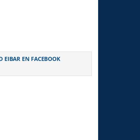
uiente
D EIBAR EN FACEBOOK