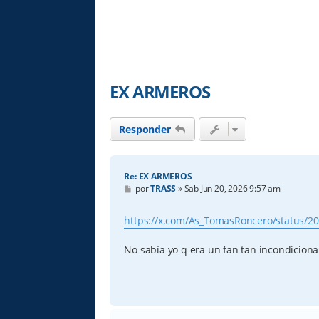
EX ARMEROS
Responder
Re: EX ARMEROS
M
por
TRASS
»
Sab Jun 20, 2026 9:57 am
e
n
s
https://x.com/As_TomasRoncero/status/20
a
j
e
No sabía yo q era un fan tan incondicional