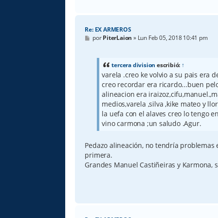
Re: EX ARMEROS
M
por
PiterLaion
»
Lun Feb 05, 2018 10:41 pm
e
n
s
a
tercera division
escribió:
↑
j
varela .creo ke volvio a su pais era
e
creo recordar era ricardo...buen pel
alineacion era iraizoz,cifu,manuel.,
medios,varela ,silva ,kike mateo y llor
la uefa con el alaves creo lo tengo 
vino carmona ;un saludo .Agur.
Pedazo alineación, no tendría problemas 
primera.
Grandes Manuel Castiñeiras y Karmona, s