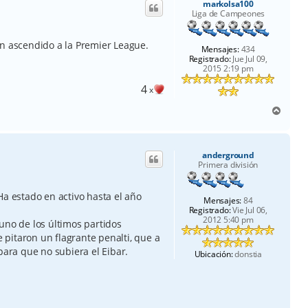
markolsa100
b
Liga de Campeones
a
cién ascendido a la Premier League.
Mensajes:
434
Registrado:
Jue Jul 09,
2015 2:19 pm
4
x
A
r
r
i
anderground
b
Primera división
a
Ha estado en activo hasta el año
Mensajes:
84
Registrado:
Vie Jul 06,
2012 5:40 pm
uno de los últimos partidos
e pitaron un flagrante penalti, que a
para que no subiera el Eibar.
Ubicación:
donstia