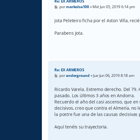
Re: EX ARMEROS
M
por
markolsa100
»
Mié Jun 05, 2019 6:14 pm
e
n
s
Jota Peleteiro ficha por el Aston Villa, re
a
j
e
Parabens Jota.
Re: EX ARMEROS
M
por
anderground
»
Jue Jun 06, 2019 8:18 am
e
n
s
Ricardo Varela. Extremo derecho. Del 79. 
a
pasado. Los últimos 3 años en Andorra.
j
e
Recuerdo el año del casi ascenso, que en 
decisivos, creo que contra el Almería, no l
la postre fue una de las causas decisivas 
Aquí tenéis su trayectoria.