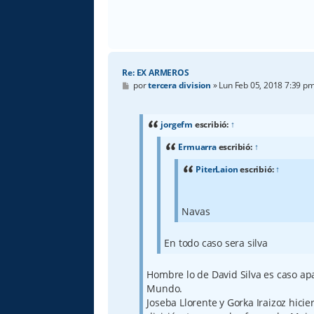
Re: EX ARMEROS
M
por
tercera division
»
Lun Feb 05, 2018 7:39 p
e
n
s
a
jorgefm
escribió:
↑
j
e
Ermuarra
escribió:
↑
PiterLaion
escribió:
↑
Navas
En todo caso sera silva
Hombre lo de David Silva es caso ap
Mundo.
Joseba Llorente y Gorka Iraizoz hic