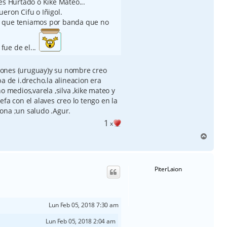
és Hurtado o Kike Mateo...
eron Cifu o Iñigol.
o que teniamos por banda que no
fue de el...
isiones (uruguay)y su nombre creo
a de i.drecho.la alineacion era
o medios,varela ,silva ,kike mateo y
 uefa con el alaves creo lo tengo en la
ona ;un saludo .Agur.
1
x
A
r
r
i
PiterLaion
b
a
Lun Feb 05, 2018 7:30 am
Lun Feb 05, 2018 2:04 am