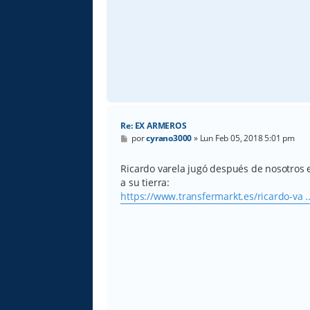
Re: EX ARMEROS
M
por
cyrano3000
»
Lun Feb 05, 2018 5:01 pm
e
n
s
Ricardo varela jugó después de nosotros 
a
a su tierra:
j
e
https://www.transfermarkt.es/ricardo-va ..