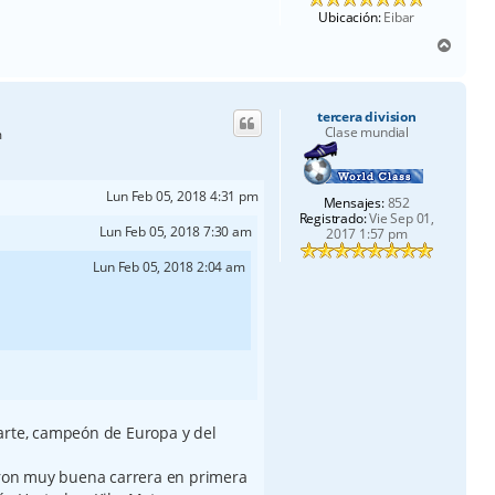
Ubicación:
Eibar
A
r
r
i
tercera division
b
Clase mundial
m
a
Lun Feb 05, 2018 4:31 pm
Mensajes:
852
Registrado:
Vie Sep 01,
Lun Feb 05, 2018 7:30 am
2017 1:57 pm
Lun Feb 05, 2018 2:04 am
arte, campeón de Europa y del
ieron muy buena carrera en primera