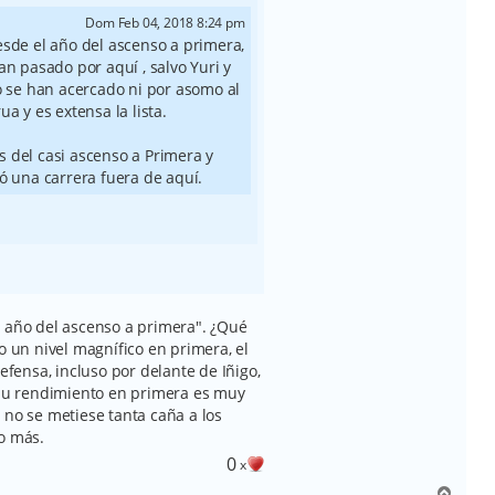
Dom Feb 04, 2018 8:24 pm
sde el año del ascenso a primera,
an pasado por aquí , salvo Yuri y
o se han acercado ni por asomo al
a y es extensa la lista.
 del casi ascenso a Primera y
ó una carrera fuera de aquí.
l año del ascenso a primera". ¿Qué
o un nivel magnífico en primera, el
efensa, incluso por delante de Iñigo,
. Su rendimiento en primera es muy
 no se metiese tanta caña a los
o más.
0
x
A