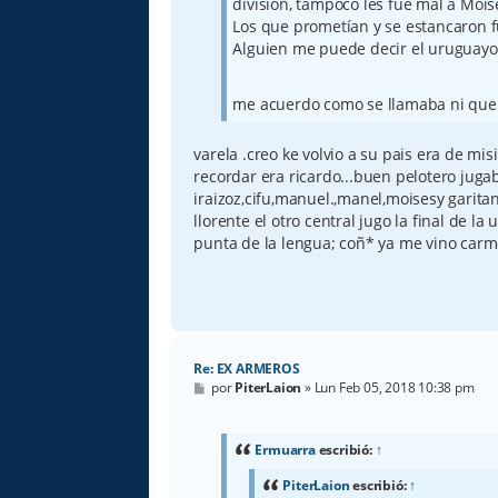
división, tampoco les fue mal a Mois
Los que prometían y se estancaron fu
Alguien me puede decir el uruguay
me acuerdo como se llamaba ni que 
varela .creo ke volvio a su pais era de m
recordar era ricardo...buen pelotero jugab
iraizoz,cifu,manuel.,manel,moisesy garitan
llorente el otro central jugo la final de la
punta de la lengua; coñ* ya me vino carm
Re: EX ARMEROS
M
por
PiterLaion
»
Lun Feb 05, 2018 10:38 pm
e
n
s
a
Ermuarra
escribió:
↑
j
e
PiterLaion
escribió:
↑