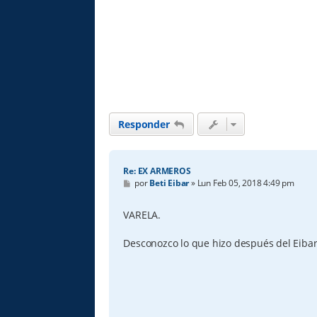
Responder
Re: EX ARMEROS
M
por
Beti Eibar
»
Lun Feb 05, 2018 4:49 pm
e
n
s
VARELA.
a
j
e
Desconozco lo que hizo después del Eibar