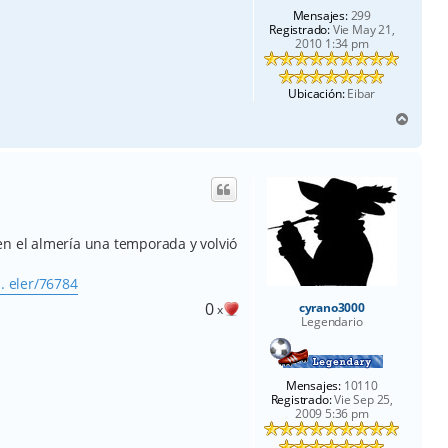
Mensajes:
299
Registrado:
Vie May 21,
2010 1:34 pm
Ubicación:
Eibar
A
r
r
i
b
a
en el almería una temporada y volvió
. eler/76784
0
cyrano3000
x
Legendario
Mensajes:
10110
Registrado:
Vie Sep 25,
2009 5:36 pm