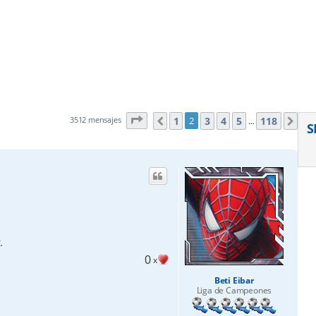
Página
2
de
118
1
3
4
5
118
3512 mensajes
2
Anterior
Sig
…
S
.
0
x
Beti Eibar
Liga de Campeones