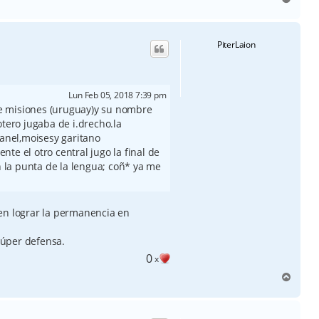
r
r
i
PiterLaion
b
a
Lun Feb 05, 2018 7:39 pm
 de misiones (uruguay)y su nombre
otero jugaba de i.drecho.la
manel,moisesy garitano
ente el otro central jugo la final de
en la punta de la lengua; coñ* ya me
en lograr la permanencia en
úper defensa.
0
x
A
r
r
i