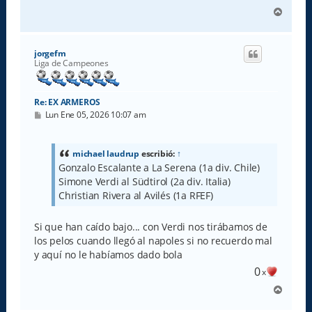
A
r
r
i
jorgefm
b
Liga de Campeones
a
Re: EX ARMEROS
M
Lun Ene 05, 2026 10:07 am
e
n
s
a
michael laudrup
escribió:
↑
j
Gonzalo Escalante a La Serena (1a div. Chile)
e
Simone Verdi al Südtirol (2a div. Italia)
Christian Rivera al Avilés (1a RFEF)
Si que han caído bajo... con Verdi nos tirábamos de
los pelos cuando llegó al napoles si no recuerdo mal
y aquí no le habíamos dado bola
0
x
A
r