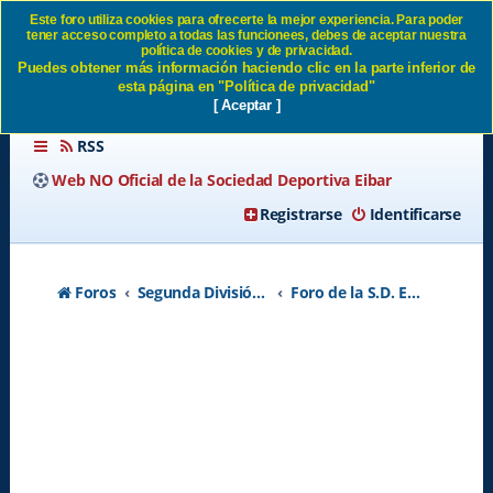
Este foro utiliza cookies para ofrecerte la mejor experiencia. Para poder
tener acceso completo a todas las funcionees, debes de aceptar nuestra
EX ARMEROS - Página 112
política de cookies y de privacidad.
Puedes obtener más información haciendo clic en la parte inferior de
SD Eibar
esta página en "Política de privacidad"
[ Aceptar ]
RSS
Web NO Oficial de la Sociedad Deportiva Eibar
Registrarse
Identificarse
Foros
Segunda División A - Temporada 2026-2027
Foro de la S.D. Eibar