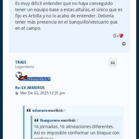
Es muy dificil entender que no haya conseguido
tener un equipo base a estas alturas, el único que es
fijo es Arbilla y no lo acabo de entender. Debería
tener más presencia en el banquillo/vestuario que
en el campo.
0
x
A
r
r
i
TRASS
b
Legendario
a
Re: EX ARMEROS
M
Mar Dic 02, 2025 12:31 pm
e
n
s
a
edunara
escribió:
↑
j
e
Ibargurena
escribió:
↑
16 jornadas, 16 alineaciones diferentes.
Así es imposible conformar un bloque con
confianza.