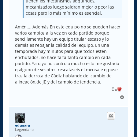
tienen los mecanismos adquiridos,
mecanizados luego saldran mejor o peor las
cosas pero lo más mínimo es esencial.
Amén.... Además En este equipo no se pueden hacer
varios cambios a la vez en cada partido porque
sencillamente hay un equipo titular escaso y lo
demás es rebajar la calidad del equipo. En una
temporada hay minutos para que todos estén
enchufados, no hace falta tanto cambio en cada
partido. Ya q yo no controlo mucho esto me gustaría
q alguno de vosotros rescataseis el mensaje q puse
tras la derrota de Cádiz hablando del cambio de
alineación,de JE y del cambio de tendencia.
0
x
A
r
r
i
b
a
edunara
Legendario