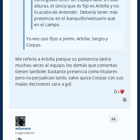
alturas, el único que es fijo es Arbilla y no
lo acabo de entender. Debería tener más
presencia en el banquillo/vestuario que
en el campo.
Yo veo casi fijos a Jonmi, Arbilla, Sergio y
Corpas.
Me refería a Arbilla porque su presencia lastra
muchas veces al equipo, los demás que comentas
tienen también bastante presencia como titulares
pero no perjudican tanto, salvo quizá Corpas con sus
malas decisiones cara a gol.
0
x
A
r
r
i
b
a
edunara
Legendario