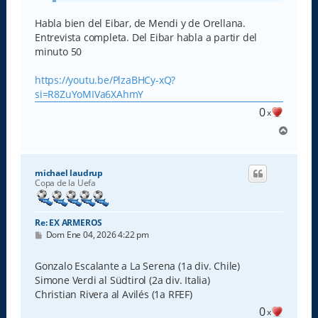
Habla bien del Eibar, de Mendi y de Orellana.
Entrevista completa. Del Eibar habla a partir del
minuto 50
https://youtu.be/PlzaBHCy-xQ?
si=R8ZuYoMIVa6XAhmY
0
x
A
r
r
i
michael laudrup
b
Copa de la Uefa
a
Re: EX ARMEROS
M
Dom Ene 04, 2026 4:22 pm
e
n
s
Gonzalo Escalante a La Serena (1a div. Chile)
a
Simone Verdi al Südtirol (2a div. Italia)
j
e
Christian Rivera al Avilés (1a RFEF)
0
x