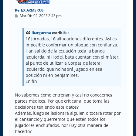
Re: EX ARMEROS
M
Mar Dic 02, 2025 2:43 pm
e
n
s
a
Ibargurena
escribió:
↑
j
16 jornadas, 16 alineaciones diferentes. Así es
e
imposible conformar un bloque con confianza.
Han salido de la ecuación toda la banda
izquierda, ni Hodei, buta cuentan con el míster,
al punto de utilizar a Corpas de lateral
izquierdo, que no habrá jugado en esa
posición ni en benjamines.
En fin
No sabemos como entrenan y casi no conocemos
partes médicos. Por que criticar al que toma las
decisiones teniendo esos datos?
Además, luego se lesionará alguien o tocará rotar por
el cansancio y querremos que estén todos los
jugadores enchufados, no? Hay otra manera de
hacerlo?