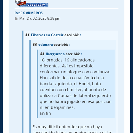
Re: EX ARMEROS
M
Mar Dic 02, 2025 8:38 pm
e
n
s
a
Eibarres en Gasteiz
escribió:
↑
j
e
edunara
escribió:
↑
Ibargurena
escribió:
↑
16 jornadas, 16 alineaciones
diferentes. Así es imposible
conformar un bloque con confianza.
Han salido de la ecuación toda la
banda izquierda, ni Hodei, buta
cuentan con el míster, al punto de
utilizar a Corpas de lateral izquierdo,
que no habrá jugado en esa posición
ni en benjamines.
En fin
Es muy dificil entender que no haya
conseguido tener un equipo base a estas