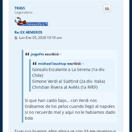
r
i
TRASS
b
Legendario
a
Re: EX ARMEROS
M
Lun Ene 05, 2026 10:19 am
e
n
s
a
jorgefm
escribió:
↑
j
e
michael laudrup
escribió:
↑
Gonzalo Escalante a La Serena (1a div.
Chile)
Simone Verdi al Südtirol (2a div. Italia)
Christian Rivera al Avilés (1a RFEF)
Si que han caído bajo... con Verdi nos
tirábamos de los pelos cuando llegó al napoles
si no recuerdo mal y aquí no le habíamos dado
bola
Tuvo sus buenos años,ahora ya con 33 me imagino q