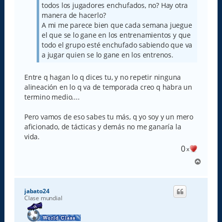
todos los jugadores enchufados, no? Hay otra
manera de hacerlo?
A mi me parece bien que cada semana juegue
el que se lo gane en los entrenamientos y que
todo el grupo esté enchufado sabiendo que va
a jugar quien se lo gane en los entrenos.
Entre q hagan lo q dices tu, y no repetir ninguna
alineación en lo q va de temporada creo q habra un
termino medio....
Pero vamos de eso sabes tu más, q yo soy y un mero
aficionado, de tácticas y demás no me ganaría la
vida.
0
x
A
r
r
i
jabato24
b
Clase mundial
a