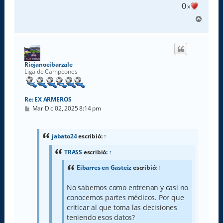
0
x
A
r
r
i
b
a
Riojanoeibarzale
Liga de Campeones
Re: EX ARMEROS
M
Mar Dic 02, 2025 8:14 pm
e
n
s
a
jabato24
escribió:
↑
j
e
TRASS
escribió:
↑
Eibarres en Gasteiz
escribió:
↑
No sabemos como entrenan y casi no
conocemos partes médicos. Por que
criticar al que toma las decisiones
teniendo esos datos?