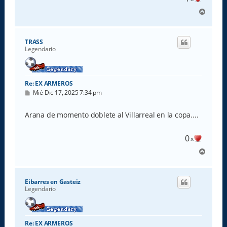
A
r
r
i
TRASS
b
Legendario
a
Re: EX ARMEROS
M
Mié Dic 17, 2025 7:34 pm
e
n
s
Arana de momento doblete al Villarreal en la copa....
a
j
e
0
x
A
r
r
i
Eibarres en Gasteiz
b
Legendario
a
Re: EX ARMEROS