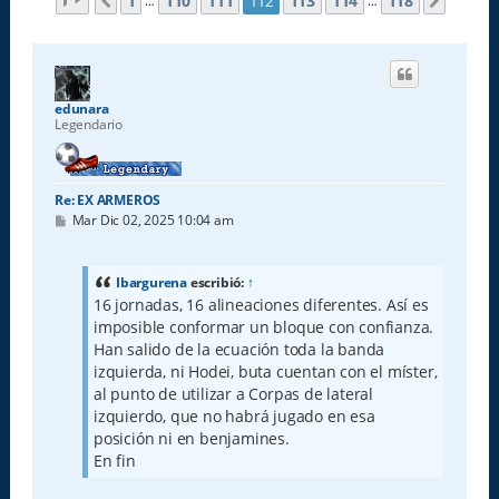
Página
112
de
118
1
110
111
113
114
118
112
Anterior
Siguie
…
…
edunara
Legendario
Re: EX ARMEROS
M
Mar Dic 02, 2025 10:04 am
e
n
s
a
Ibargurena
escribió:
↑
j
16 jornadas, 16 alineaciones diferentes. Así es
e
imposible conformar un bloque con confianza.
Han salido de la ecuación toda la banda
izquierda, ni Hodei, buta cuentan con el míster,
al punto de utilizar a Corpas de lateral
izquierdo, que no habrá jugado en esa
posición ni en benjamines.
En fin