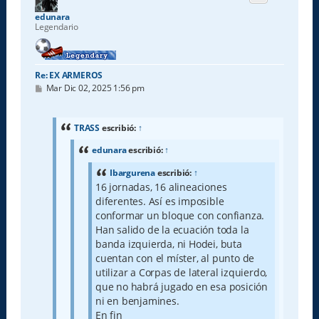
a
edunara
Legendario
Re: EX ARMEROS
M
Mar Dic 02, 2025 1:56 pm
e
n
s
a
TRASS
escribió:
↑
j
e
edunara
escribió:
↑
Ibargurena
escribió:
↑
16 jornadas, 16 alineaciones
diferentes. Así es imposible
conformar un bloque con confianza.
Han salido de la ecuación toda la
banda izquierda, ni Hodei, buta
cuentan con el míster, al punto de
utilizar a Corpas de lateral izquierdo,
que no habrá jugado en esa posición
ni en benjamines.
En fin