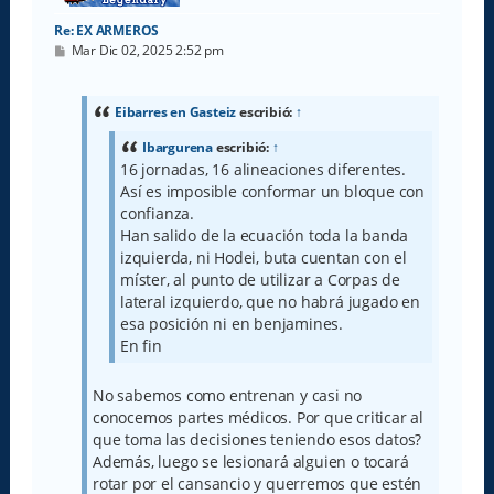
Re: EX ARMEROS
M
Mar Dic 02, 2025 2:52 pm
e
n
s
a
Eibarres en Gasteiz
escribió:
↑
j
e
Ibargurena
escribió:
↑
16 jornadas, 16 alineaciones diferentes.
Así es imposible conformar un bloque con
confianza.
Han salido de la ecuación toda la banda
izquierda, ni Hodei, buta cuentan con el
míster, al punto de utilizar a Corpas de
lateral izquierdo, que no habrá jugado en
esa posición ni en benjamines.
En fin
No sabemos como entrenan y casi no
conocemos partes médicos. Por que criticar al
que toma las decisiones teniendo esos datos?
Además, luego se lesionará alguien o tocará
rotar por el cansancio y querremos que estén