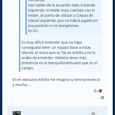
Han salido de la ecuación toda la banda
izquierda, ni Hodei, buta cuentan con el
míster, al punto de utilizar a Corpas de
lateral izquierdo, que no habrá jugado en
esa posición ni en benjamines.
En fin
Es muy dificil entender que no haya
conseguido tener un equipo base a estas
alturas, el único que es fijo es Arbilla y no lo
acabo de entender. Debería tener más
presencia en el banquillo/vestuario que en el
campo.
En el vestuario Arbilla me imagino q tiene presencia
y mucho.....
0
x
A
r
r
i
b