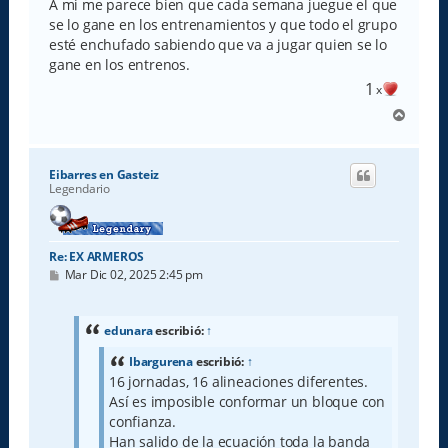
A mi me parece bien que cada semana juegue el que
se lo gane en los entrenamientos y que todo el grupo
esté enchufado sabiendo que va a jugar quien se lo
gane en los entrenos.
1
x
A
r
r
i
Eibarres en Gasteiz
b
Legendario
a
Re: EX ARMEROS
M
Mar Dic 02, 2025 2:45 pm
e
n
s
a
edunara
escribió:
↑
j
e
Ibargurena
escribió:
↑
16 jornadas, 16 alineaciones diferentes.
Así es imposible conformar un bloque con
confianza.
Han salido de la ecuación toda la banda