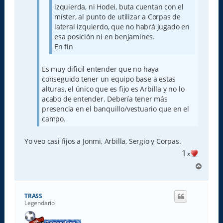
izquierda, ni Hodei, buta cuentan con el
míster, al punto de utilizar a Corpas de
lateral izquierdo, que no habrá jugado en
esa posición ni en benjamines.
En fin
Es muy dificil entender que no haya
conseguido tener un equipo base a estas
alturas, el único que es fijo es Arbilla y no lo
acabo de entender. Debería tener más
presencia en el banquillo/vestuario que en el
campo.
Yo veo casi fijos a Jonmi, Arbilla, Sergio y Corpas.
1
x
A
r
r
i
TRASS
b
Legendario
a