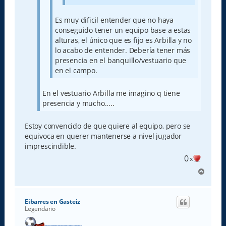
Es muy dificil entender que no haya
conseguido tener un equipo base a estas
alturas, el único que es fijo es Arbilla y no
lo acabo de entender. Debería tener más
presencia en el banquillo/vestuario que
en el campo.
En el vestuario Arbilla me imagino q tiene
presencia y mucho.....
Estoy convencido de que quiere al equipo, pero se
equivoca en querer mantenerse a nivel jugador
imprescindible.
0
x
A
r
r
i
Eibarres en Gasteiz
b
Legendario
a