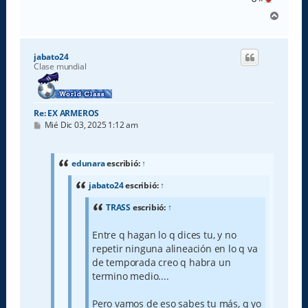
A
r
r
i
jabato24
b
Clase mundial
a
Re: EX ARMEROS
M
Mié Dic 03, 2025 1:12 am
e
n
s
a
edunara
escribió:
↑
j
e
jabato24
escribió:
↑
TRASS
escribió:
↑
Entre q hagan lo q dices tu, y no
repetir ninguna alineación en lo q va
de temporada creo q habra un
termino medio....
Pero vamos de eso sabes tu más, q yo