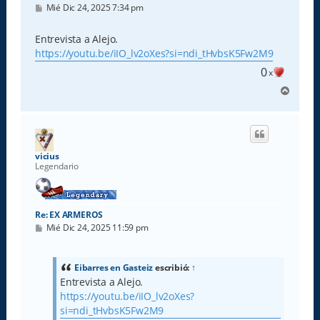
M
Mié Dic 24, 2025 7:34 pm
e
n
s
Entrevista a Alejo.
a
https://youtu.be/iIO_lv2oXes?si=ndi_tHvbsK5Fw2M9
j
e
0
x
A
r
r
i
b
a
vicius
Legendario
Re: EX ARMEROS
M
Mié Dic 24, 2025 11:59 pm
e
n
s
a
Eibarres en Gasteiz
escribió:
↑
j
Entrevista a Alejo.
e
https://youtu.be/iIO_lv2oXes?
si=ndi_tHvbsK5Fw2M9