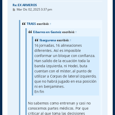
Re: EX ARMEROS
M
Mar Dic 02, 2025 3:37 pm
e
n
s
a
TRASS
escribió:
↑
j
e
Eibarres en Gasteiz
escribió:
↑
Ibargurena
escribió:
↑
16 jornadas, 16 alineaciones
diferentes. Así es imposible
conformar un bloque con confianza.
Han salido de la ecuación toda la
banda izquierda, ni Hodei, buta
cuentan con el míster, al punto de
utilizar a Corpas de lateral izquierdo,
que no habrá jugado en esa posición
ni en benjamines.
En fin
No sabemos como entrenan y casi no
conocemos partes médicos. Por que
criticar al que toma las decisiones