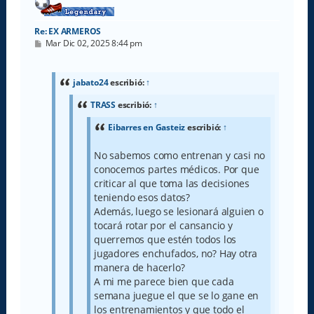
Re: EX ARMEROS
M
Mar Dic 02, 2025 8:44 pm
e
n
s
a
jabato24
escribió:
↑
j
e
TRASS
escribió:
↑
Eibarres en Gasteiz
escribió:
↑
No sabemos como entrenan y casi no
conocemos partes médicos. Por que
criticar al que toma las decisiones
teniendo esos datos?
Además, luego se lesionará alguien o
tocará rotar por el cansancio y
querremos que estén todos los
jugadores enchufados, no? Hay otra
manera de hacerlo?
A mi me parece bien que cada
semana juegue el que se lo gane en
los entrenamientos y que todo el