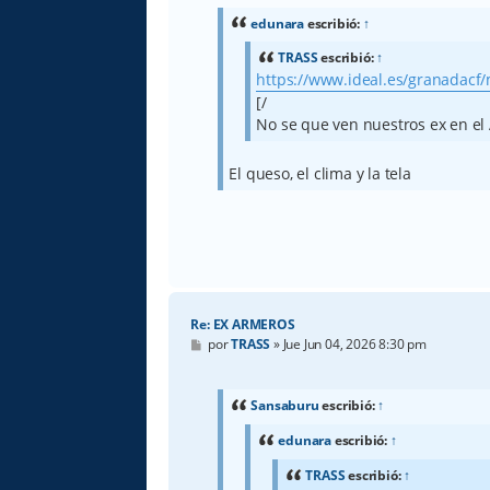
s
a
edunara
escribió:
↑
j
e
TRASS
escribió:
↑
https://www.ideal.es/granadacf/m
[/
No se que ven nuestros ex en el
El queso, el clima y la tela
Re: EX ARMEROS
M
por
TRASS
»
Jue Jun 04, 2026 8:30 pm
e
n
s
a
Sansaburu
escribió:
↑
j
e
edunara
escribió:
↑
TRASS
escribió:
↑