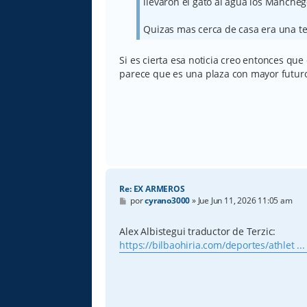
llevaron el gato al agua los Manchego
Quizas mas cerca de casa era una t
Si es cierta esa noticia creo entonces qu
parece que es una plaza con mayor futur
Re: EX ARMEROS
M
por
cyrano3000
»
Jue Jun 11, 2026 11:05 am
e
n
s
Alex Albistegui traductor de Terzic:
a
https://bilbaohiria.com/deportes/athlet ... 
j
e