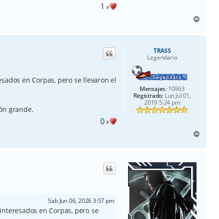
1
x
A
r
r
i
TRASS
b
Legendario
a
sados en Corpas, pero se llevaron el
Mensajes:
10963
Registrado:
Lun Jul 01,
2019 5:24 pm
ión grande.
0
x
A
r
r
i
b
a
Sab Jun 06, 2026 3:57 pm
interesados en Corpas, pero se