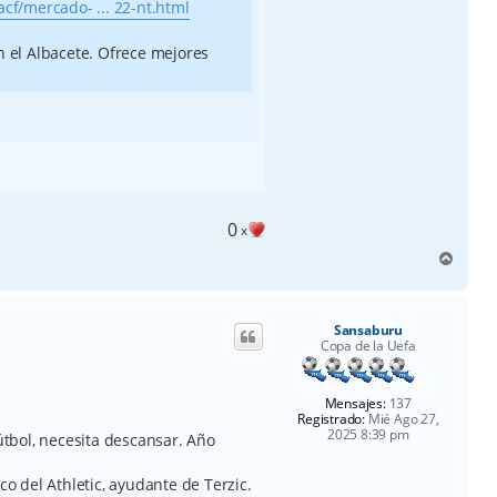
cf/mercado- ... 22-nt.html
 el Albacete. Ofrece mejores
0
x
A
r
r
i
Sansaburu
b
Copa de la Uefa
a
Mensajes:
137
Registrado:
Mié Ago 27,
2025 8:39 pm
tbol, necesita descansar. Año
co del Athletic, ayudante de Terzic.