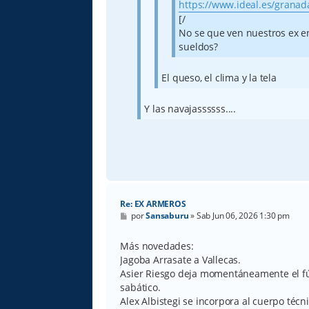
https://www.ideal.es/granada
[/
No se que ven nuestros ex en
sueldos?
El queso, el clima y la tela
Y las navajassssss....
Re: EX ARMEROS
M
por
Sansaburu
»
Sab Jun 06, 2026 1:30 pm
e
n
s
Más novedades:
a
Jagoba Arrasate a Vallecas.
j
e
Asier Riesgo deja momentáneamente el fú
sabático.
Alex Albistegi se incorpora al cuerpo técni