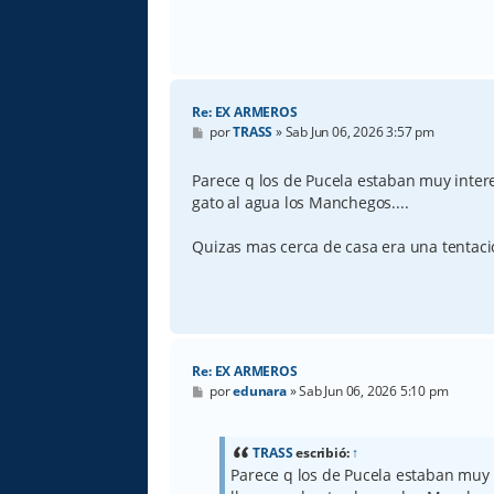
Re: EX ARMEROS
M
por
TRASS
»
Sab Jun 06, 2026 3:57 pm
e
n
s
Parece q los de Pucela estaban muy intere
a
gato al agua los Manchegos....
j
e
Quizas mas cerca de casa era una tentac
Re: EX ARMEROS
M
por
edunara
»
Sab Jun 06, 2026 5:10 pm
e
n
s
a
TRASS
escribió:
↑
j
Parece q los de Pucela estaban muy 
e