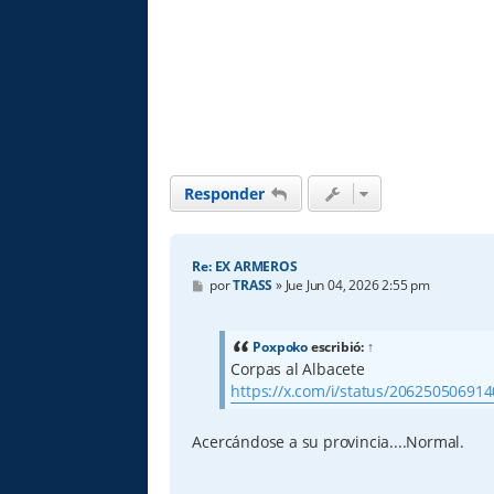
Responder
Re: EX ARMEROS
M
por
TRASS
»
Jue Jun 04, 2026 2:55 pm
e
n
s
a
Poxpoko
escribió:
↑
j
Corpas al Albacete
e
https://x.com/i/status/20625050691
Acercándose a su provincia....Normal.