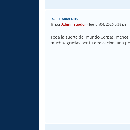
Re: EX ARMEROS
M
por
Administrador
»
Jue Jun 04, 2026 5:38 pm
e
n
s
Toda la suerte del mundo Corpas, menos 
a
muchas gracias por tu dedicación, una pe
j
e