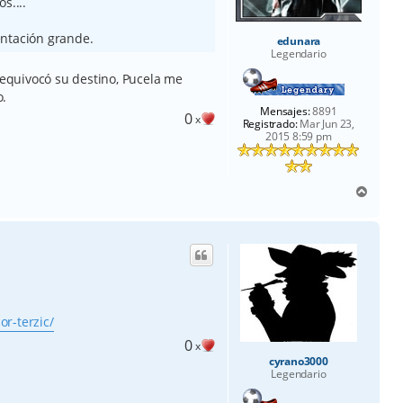
s....
entación grande.
edunara
Legendario
e equivocó su destino, Pucela me
o.
Mensajes:
8891
0
x
Registrado:
Mar Jun 23,
2015 8:59 pm
A
r
r
i
b
a
or-terzic/
0
x
cyrano3000
Legendario