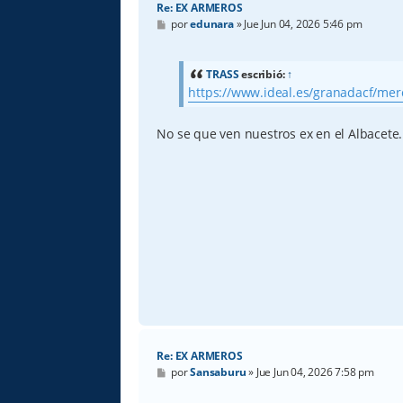
Re: EX ARMEROS
M
por
edunara
»
Jue Jun 04, 2026 5:46 pm
e
n
s
a
TRASS
escribió:
↑
j
https://www.ideal.es/granadacf/merc
e
No se que ven nuestros ex en el Albacete
Re: EX ARMEROS
M
por
Sansaburu
»
Jue Jun 04, 2026 7:58 pm
e
n