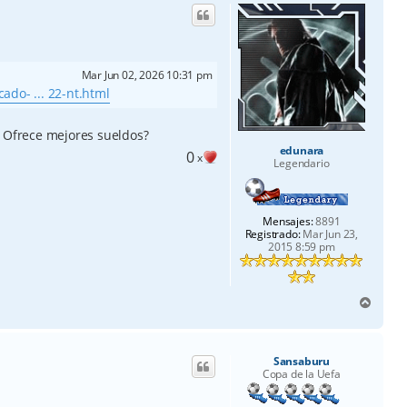
b
a
Mar Jun 02, 2026 10:31 pm
ado- ... 22-nt.html
. Ofrece mejores sueldos?
edunara
0
x
Legendario
Mensajes:
8891
Registrado:
Mar Jun 23,
2015 8:59 pm
A
r
r
i
Sansaburu
b
Copa de la Uefa
a