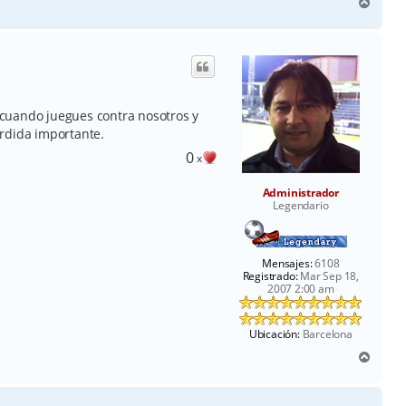
A
r
r
i
b
a
cuando juegues contra nosotros y
rdida importante.
0
x
Administrador
Legendario
Mensajes:
6108
Registrado:
Mar Sep 18,
2007 2:00 am
Ubicación:
Barcelona
A
r
r
i