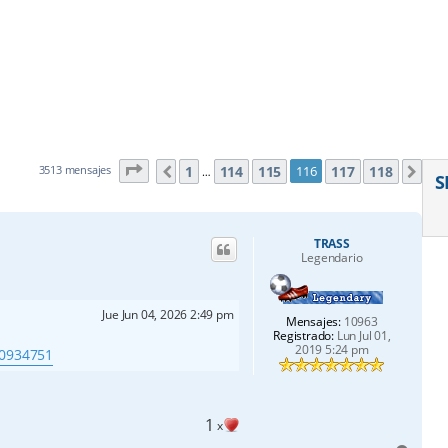
Página
116
de
118
1
114
115
117
118
3513 mensajes
116
Anterior
Sig
…
S
TRASS
Legendario
Jue Jun 04, 2026 2:49 pm
Mensajes:
10963
Registrado:
Lun Jul 01,
2019 5:24 pm
40934751
1
x