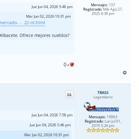
Mensajes:
137
Jue Jun 04, 2026 5:46 pm
Registrado:
Mié Ago 27,
2025 8:39 pm
Mar Jun 02, 2026 10:31 pm
ercado- ... 22-nt.html
 Albacete. Ofrece mejores sueldos?
0
x
A
r
r
i
TRASS
b
Legendario
a
Jue Jun 04, 2026 7:58 pm
Mensajes:
10963
Registrado:
Lun Jul 01,
Jue Jun 04, 2026 5:46 pm
2019 5:24 pm
Mar Jun 02, 2026 10:31 pm