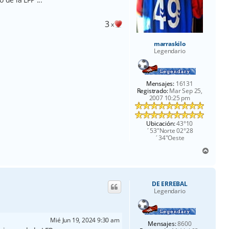
3
x
marraskilo
Legendario
Mensajes:
16131
Registrado:
Mar Sep 25,
2007 10:25 pm
Ubicación:
43°10
´53"Norte 02°28
´34"Oeste
A
r
r
i
DE ERREBAL
b
Legendario
a
Mié Jun 19, 2024 9:30 am
Mensajes:
8600