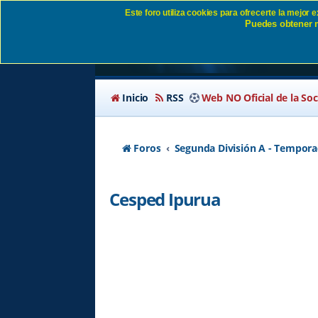
Este foro utiliza cookies para ofrecerte la mejor
Puedes obtener m
Cesped Ipurua - Pág
Inicio
RSS
Web NO Oficial de la So
Foros
Segunda División A - Tempora
Cesped Ipurua