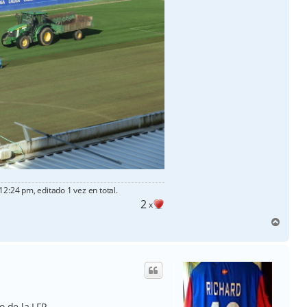
12:24 pm, editado 1 vez en total.
2
x
A
r
r
i
b
a
 de la LFP ...