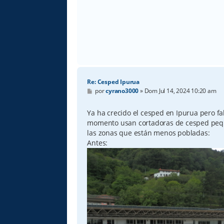
Re: Cesped Ipurua
M
por
cyrano3000
»
Dom Jul 14, 2024 10:20 am
e
n
s
Ya ha crecido el cesped en Ipurua pero f
a
momento usan cortadoras de cesped pequ
j
e
las zonas que están menos pobladas:
Antes: