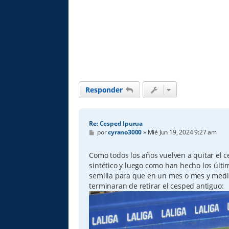
Responder
Re: Cesped Ipurua
M
por
cyrano3000
»
Mié Jun 19, 2024 9:27 am
e
n
s
Como todos los años vuelven a quitar el c
a
sintético y luego como han hecho los últi
j
e
semilla para que en un mes o mes y medio
terminaran de retirar el cesped antiguo: