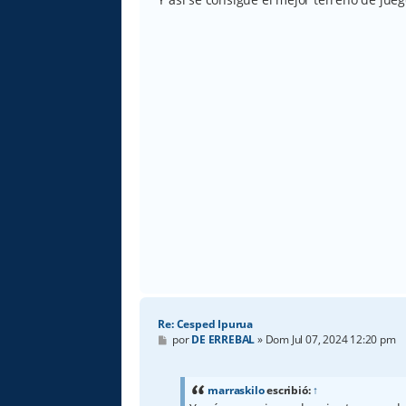
a
j
e
Re: Cesped Ipurua
M
por
DE ERREBAL
»
Dom Jul 07, 2024 12:20 pm
e
n
s
a
marraskilo
escribió:
↑
j