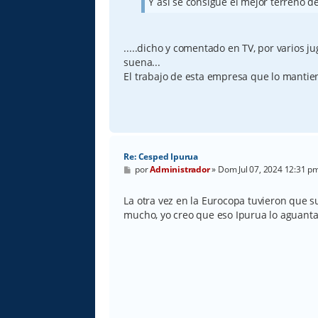
Y así se consigue el mejor terreno de 
e
.....dicho y comentado en TV, por varios ju
suena...
El trabajo de esta empresa que lo mantie
Re: Cesped Ipurua
M
por
Administrador
»
Dom Jul 07, 2024 12:31 p
e
n
s
La otra vez en la Eurocopa tuvieron que s
a
mucho, yo creo que eso Ipurua lo aguanta
j
e