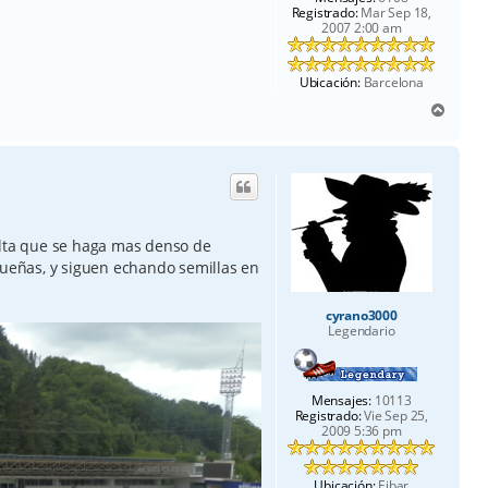
Registrado:
Mar Sep 18,
2007 2:00 am
Ubicación:
Barcelona
A
r
r
i
b
a
alta que se haga mas denso de
eñas, y siguen echando semillas en
cyrano3000
Legendario
Mensajes:
10113
Registrado:
Vie Sep 25,
2009 5:36 pm
Ubicación:
Eibar