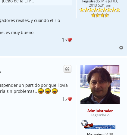
juego de la LFP ...
Registrado:
Mié Jul 03,
2013 5:31 pm
gadores rivales, y cuando el río
ne, es muy bueno.
1
x
A
r
r
i
b
m
a
uspender un partido por que llovía
ría sin problemas..
1
x
Administrador
Legendario
Mensajes:
6108