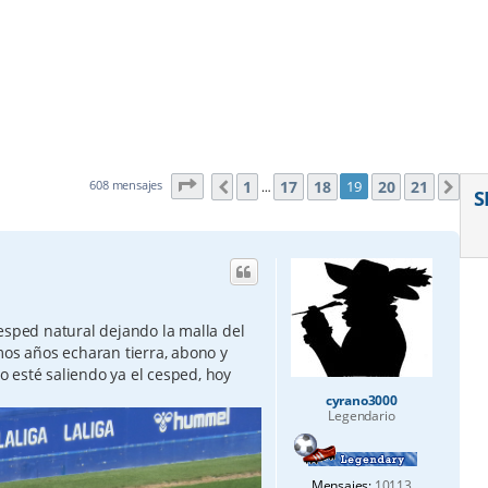
Página
19
de
21
1
17
18
20
21
608 mensajes
19
Anterior
Sig
…
S
esped natural dejando la malla del
mos años echaran tierra, abono y
 esté saliendo ya el cesped, hoy
cyrano3000
Legendario
Mensajes:
10113