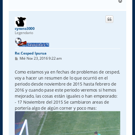
A
r
r
i
b
a
cyrano3000
Legendario
Re: Cesped Ipurua
M
Mié Nov 23, 2016 9:22 am
e
n
s
Como estamos ya en fechas de problemas de cesped,
a
voy a hacer un resumen de lo que ocurrió en el
j
e
periodo desde noviembre de 2015 hasta febrero de
2016 y cuando pase este periodo veremos si hemos
mejorado, las cosas están iguales o han empeorado:
- 17 Noviembre del 2015 Se cambiaron areas de
portería algo de algún corner y poco mas: