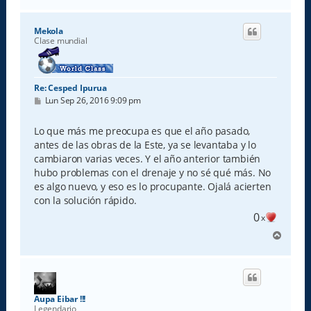
r
r
i
Mekola
b
Clase mundial
a
Re: Cesped Ipurua
M
Lun Sep 26, 2016 9:09 pm
e
n
s
Lo que más me preocupa es que el año pasado,
a
antes de las obras de la Este, ya se levantaba y lo
j
e
cambiaron varias veces. Y el año anterior también
hubo problemas con el drenaje y no sé qué más. No
es algo nuevo, y eso es lo procupante. Ojalá acierten
con la solución rápido.
0
x
A
r
r
i
b
a
Aupa Eibar !!!
Legendario