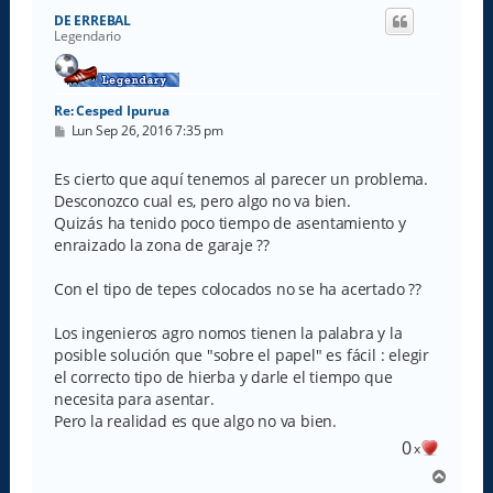
i
DE ERREBAL
b
Legendario
a
Re: Cesped Ipurua
M
Lun Sep 26, 2016 7:35 pm
e
n
s
Es cierto que aquí tenemos al parecer un problema.
a
Desconozco cual es, pero algo no va bien.
j
e
Quizás ha tenido poco tiempo de asentamiento y
enraizado la zona de garaje ??
Con el tipo de tepes colocados no se ha acertado ??
Los ingenieros agro nomos tienen la palabra y la
posible solución que "sobre el papel" es fácil : elegir
el correcto tipo de hierba y darle el tiempo que
necesita para asentar.
Pero la realidad es que algo no va bien.
0
x
A