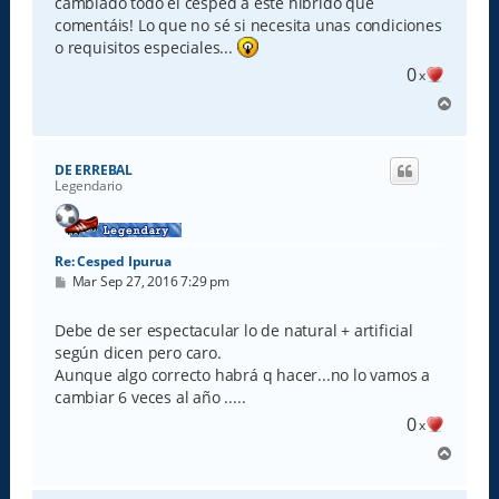
cambiado todo el césped a este híbrido que
comentáis! Lo que no sé si necesita unas condiciones
o requisitos especiales...
0
x
A
r
r
i
DE ERREBAL
b
Legendario
a
Re: Cesped Ipurua
M
Mar Sep 27, 2016 7:29 pm
e
n
s
Debe de ser espectacular lo de natural + artificial
a
según dicen pero caro.
j
e
Aunque algo correcto habrá q hacer...no lo vamos a
cambiar 6 veces al año .....
0
x
A
r
r