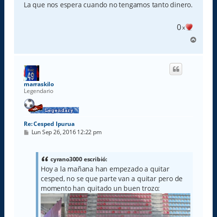
s
La que nos espera cuando no tengamos tanto dinero.
a
j
e
0
x
A
r
r
i
b
a
marraskilo
Legendario
Re: Cesped Ipurua
M
Lun Sep 26, 2016 12:22 pm
e
n
s
a
cyrano3000 escribió:
j
Hoy a la mañana han empezado a quitar
e
cesped, no se que parte van a quitar pero de
momento han quitado un buen trozo: