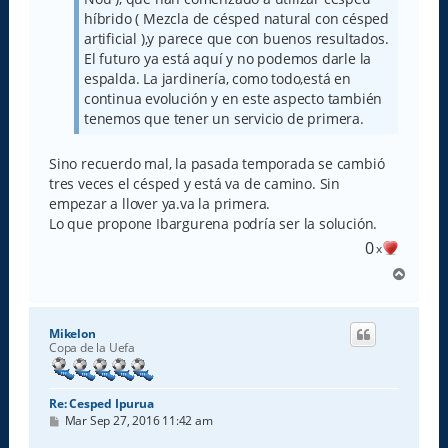
híbrido ( Mezcla de césped natural con césped
artificial ),y parece que con buenos resultados.
El futuro ya está aquí y no podemos darle la
espalda. La jardinería, como todo,está en
continua evolución y en este aspecto también
tenemos que tener un servicio de primera.
Sino recuerdo mal, la pasada temporada se cambió
tres veces el césped y está va de camino. Sin
empezar a llover ya.va la primera.
Lo que propone Ibargurena podría ser la solución.
0
x
A
r
r
i
Mikelon
b
Copa de la Uefa
a
Re: Cesped Ipurua
M
Mar Sep 27, 2016 11:42 am
e
n