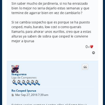
Sin saber mucho de jardineria, si no ha enraizado
bien lo mejor no seria dejarlo estas semanas y que
termine de agarrar bien en vez de cambiarlo ?
Si se cambia sospecho que es porque se ha puesto
cesped, malo, barato, low cost o como querais
llamarlo, para ahorar unos eurillos, creo que a estas
alturas ya saben de sobra que cesped le conviene
mejor a Ipurua
0
x
A
r
r
i
b
a
Ibargurena
Liga de Campeones
Re: Cesped Ipurua
M
Mar Sep 27, 2016 7:39 am
e
n
s