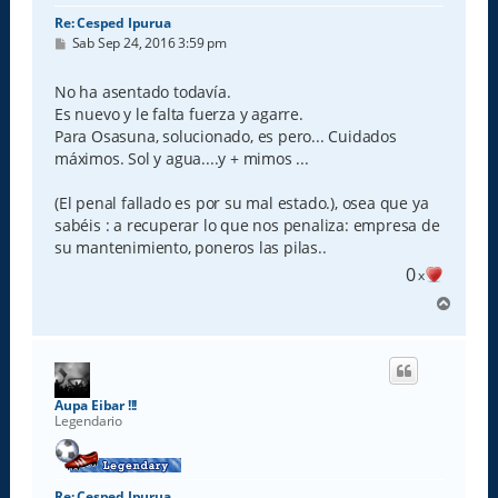
Re: Cesped Ipurua
M
Sab Sep 24, 2016 3:59 pm
e
n
s
No ha asentado todavía.
a
Es nuevo y le falta fuerza y agarre.
j
e
Para Osasuna, solucionado, es pero... Cuidados
máximos. Sol y agua....y + mimos ...
(El penal fallado es por su mal estado.), osea que ya
sabéis : a recuperar lo que nos penaliza: empresa de
su mantenimiento, poneros las pilas..
0
x
A
r
r
i
b
a
Aupa Eibar !!!
Legendario
Re: Cesped Ipurua