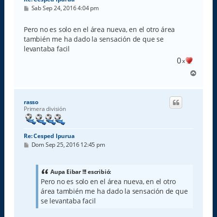
M
Sab Sep 24, 2016 4:04 pm
e
n
s
Pero no es solo en el área nueva, en el otro área
a
también me ha dado la sensación de que se
j
e
levantaba facil
0
x
A
r
r
i
rasso
b
Primera división
a
Re: Cesped Ipurua
M
Dom Sep 25, 2016 12:45 pm
e
n
s
a
Aupa Eibar !!! escribió:
j
Pero no es solo en el área nueva, en el otro
e
área también me ha dado la sensación de que
se levantaba facil