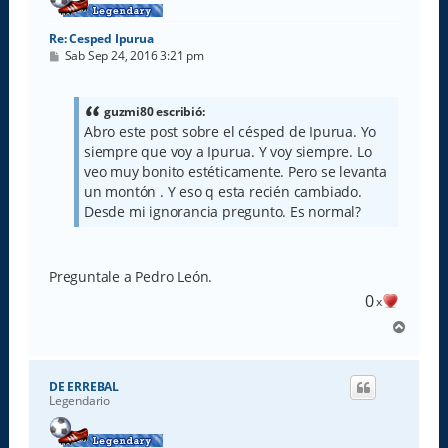
Re: Cesped Ipurua
M
Sab Sep 24, 2016 3:21 pm
e
n
s
a
guzmi80 escribió:
j
Abro este post sobre el césped de Ipurua. Yo
e
siempre que voy a Ipurua. Y voy siempre. Lo
veo muy bonito estéticamente. Pero se levanta
un montón . Y eso q esta recién cambiado.
Desde mi ignorancia pregunto. Es normal?
Preguntale a Pedro León.
0
x
A
r
r
i
DE ERREBAL
b
Legendario
a