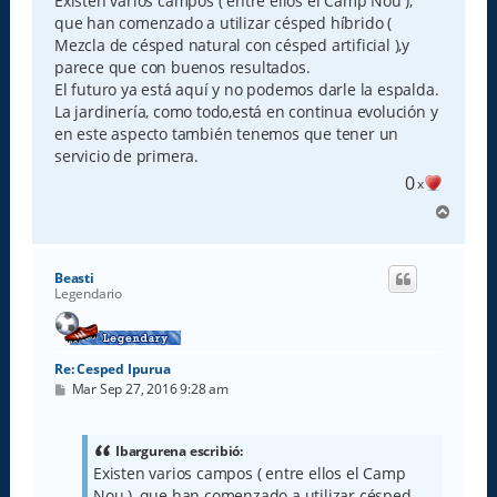
Existen varios campos ( entre ellos el Camp Nou ),
a
que han comenzado a utilizar césped híbrido (
j
e
Mezcla de césped natural con césped artificial ),y
parece que con buenos resultados.
El futuro ya está aquí y no podemos darle la espalda.
La jardinería, como todo,está en continua evolución y
en este aspecto también tenemos que tener un
servicio de primera.
0
x
A
r
r
i
Beasti
b
Legendario
a
Re: Cesped Ipurua
M
Mar Sep 27, 2016 9:28 am
e
n
s
a
Ibargurena escribió:
j
Existen varios campos ( entre ellos el Camp
e
Nou ), que han comenzado a utilizar césped