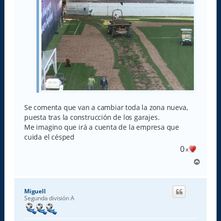
Se comenta que van a cambiar toda la zona nueva,
puesta tras la construcción de los garajes.
Me imagino que irá a cuenta de la empresa que
cuida el césped
0
x
A
r
r
i
Miguell
b
Segunda división A
a