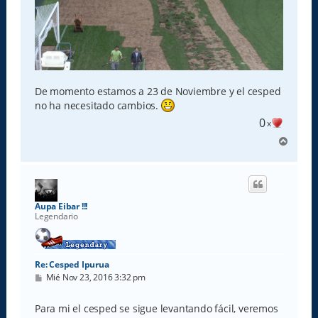
De momento estamos a 23 de Noviembre y el cesped
no ha necesitado cambios.
0
x
A
r
r
i
b
a
Aupa Eibar !!!
Legendario
Re: Cesped Ipurua
M
Mié Nov 23, 2016 3:32 pm
e
n
s
Para mi el cesped se sigue levantando fácil, veremos
a