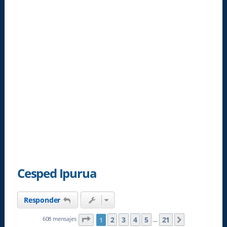
Cesped Ipurua
Responder
Página
1
de
21
2
3
4
5
21
608 mensajes
1
Siguiente
…