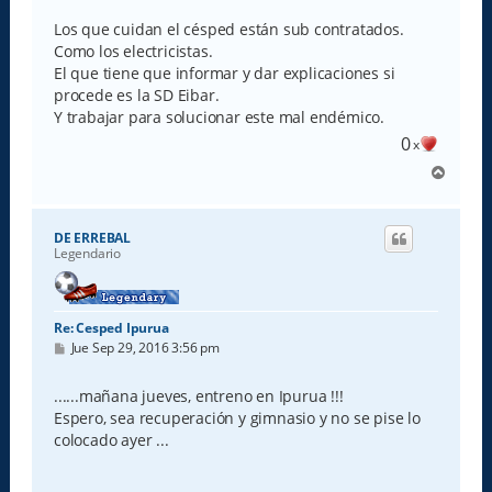
n
s
Los que cuidan el césped están sub contratados.
a
Como los electricistas.
j
e
El que tiene que informar y dar explicaciones si
procede es la SD Eibar.
Y trabajar para solucionar este mal endémico.
0
x
A
r
r
i
DE ERREBAL
b
Legendario
a
Re: Cesped Ipurua
M
Jue Sep 29, 2016 3:56 pm
e
n
s
......mañana jueves, entreno en Ipurua !!!
a
Espero, sea recuperación y gimnasio y no se pise lo
j
e
colocado ayer ...