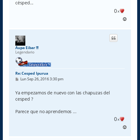
césped...
j
e
0
x
A
r
r
i
b
a
Aupa Eibar !!!
Legendario
Re: Cesped Ipurua
M
Lun Sep 26, 2016 3:30 pm
e
n
s
Ya empezamos de nuevo con las chapuzas del
a
cesped ?
j
e
Parece que no aprendemos ...
0
x
A
r
r