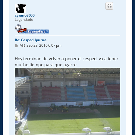
i
b
a
cyrano3000
Legendario
Re: Cesped Ipurua
M
Mié Sep 28, 2016 6:07 pm
e
n
s
Hoy terminan de volver a poner el cesped, va a tener
a
mucho tiempo para que agarre:
j
e