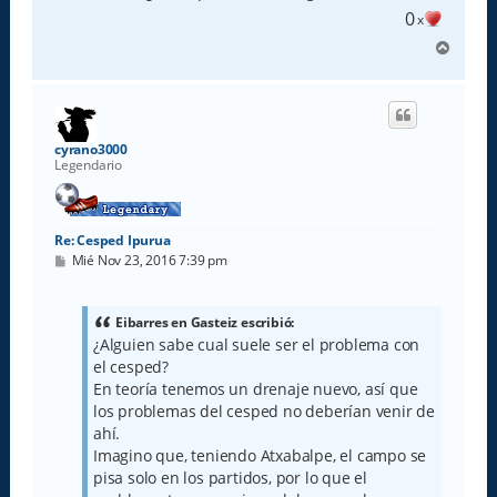
0
x
A
r
r
i
b
a
cyrano3000
Legendario
Re: Cesped Ipurua
M
Mié Nov 23, 2016 7:39 pm
e
n
s
a
Eibarres en Gasteiz escribió:
j
¿Alguien sabe cual suele ser el problema con
e
el cesped?
En teoría tenemos un drenaje nuevo, así que
los problemas del cesped no deberían venir de
ahí.
Imagino que, teniendo Atxabalpe, el campo se
pisa solo en los partidos, por lo que el