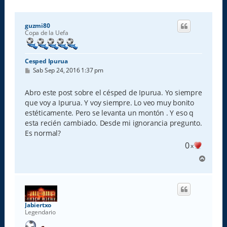
guzmi80
Copa de la Uefa
Cesped Ipurua
M
Sab Sep 24, 2016 1:37 pm
e
n
s
Abro este post sobre el césped de Ipurua. Yo siempre
a
que voy a Ipurua. Y voy siempre. Lo veo muy bonito
j
e
estéticamente. Pero se levanta un montón . Y eso q
esta recién cambiado. Desde mi ignorancia pregunto.
Es normal?
0
x
A
r
r
i
b
a
Jabiertxo
Legendario