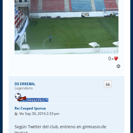
0
x
A
r
r
i
DE ERREBAL
b
Legendario
a
Re: Cesped Ipurua
M
Vie Sep 30, 2016 2:33 pm
e
n
s
Según Twitter del club, entreno en gimnasio de
a
Ipurua.