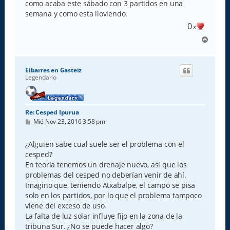
como acaba este sábado con 3 partidos en una
j
e
semana y como esta lloviendo.
0
x
A
r
r
i
Eibarres en Gasteiz
b
Legendario
a
Re: Cesped Ipurua
M
Mié Nov 23, 2016 3:58 pm
e
n
s
¿Alguien sabe cual suele ser el problema con el
a
cesped?
j
e
En teoría tenemos un drenaje nuevo, así que los
problemas del cesped no deberían venir de ahí.
Imagino que, teniendo Atxabalpe, el campo se pisa
solo en los partidos, por lo que el problema tampoco
viene del exceso de uso.
La falta de luz solar influye fijo en la zona de la
tribuna Sur. ¿No se puede hacer algo?