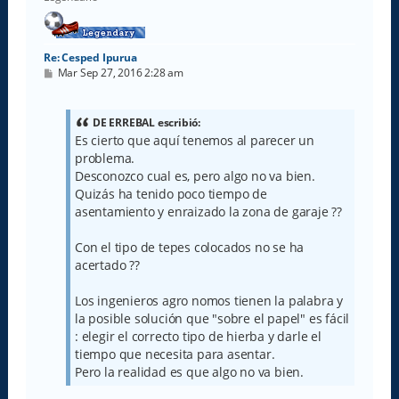
Re: Cesped Ipurua
M
Mar Sep 27, 2016 2:28 am
e
n
s
a
DE ERREBAL escribió:
j
Es cierto que aquí tenemos al parecer un
e
problema.
Desconozco cual es, pero algo no va bien.
Quizás ha tenido poco tiempo de
asentamiento y enraizado la zona de garaje ??
Con el tipo de tepes colocados no se ha
acertado ??
Los ingenieros agro nomos tienen la palabra y
la posible solución que "sobre el papel" es fácil
: elegir el correcto tipo de hierba y darle el
tiempo que necesita para asentar.
Pero la realidad es que algo no va bien.