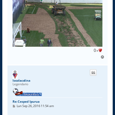
0
x
A
r
r
i
b
a
locolacolina
Legendario
Re: Cesped Ipurua
M
Lun Sep 26, 2016 11:54 am
e
n