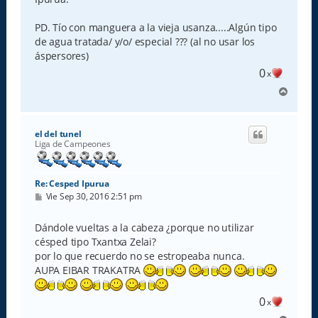
j
e
PD. Tío con manguera a la vieja usanza.....Algún tipo
de agua tratada/ y/o/ especial ??? (al no usar los
áspersores)
0
x
A
r
r
i
el del tunel
b
Liga de Campeones
a
Re: Cesped Ipurua
M
Vie Sep 30, 2016 2:51 pm
e
n
s
Dándole vueltas a la cabeza ¿porque no utilizar
a
césped tipo Txantxa Zelai?
j
e
por lo que recuerdo no se estropeaba nunca.
AUPA EIBAR TRAKATRA
0
x