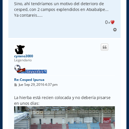
Sino, ahí tendríamos un motivo del deterioro de
cesped, con 2 campos explendidos en Atxabalpe...
Ya contareis.....
0
x
A
r
r
i
b
a
cyrano3000
Legendario
Re: Cesped Ipurua
M
Jue Sep 29, 2016 4:37 pm
e
n
s
La hierba está recien colocada y no debería pisarse
a
en unos días:
j
e