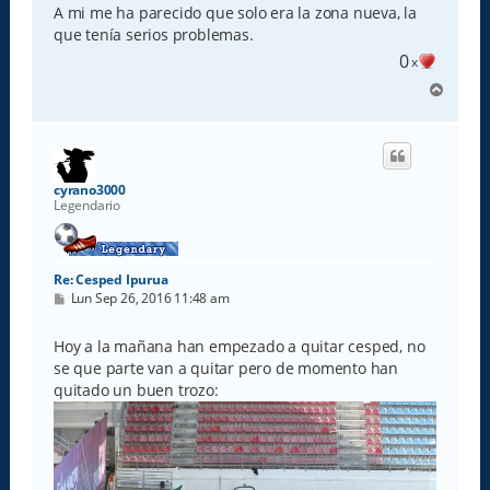
A mi me ha parecido que solo era la zona nueva, la
que tenía serios problemas.
0
x
A
r
r
i
b
a
cyrano3000
Legendario
Re: Cesped Ipurua
M
Lun Sep 26, 2016 11:48 am
e
n
s
Hoy a la mañana han empezado a quitar cesped, no
a
se que parte van a quitar pero de momento han
j
e
quitado un buen trozo: