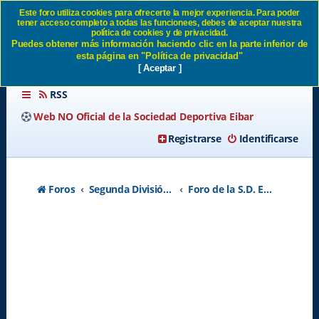
Este foro utiliza cookies para ofrecerte la mejor experiencia. Para poder
tener acceso completo a todas las funcionees, debes de aceptar nuestra
Cesped Ipurua SD Eibar
política de cookies y de privacidad.
Puedes obtener más información haciendo clic en la parte inferior de
esta página en "Política de privacidad"
[ Aceptar ]
RSS
Web NO Oficial de la Sociedad Deportiva Eibar
Registrarse
Identificarse
Foros
Segunda División A - Temporada 2026-2027
Foro de la S.D. Eibar