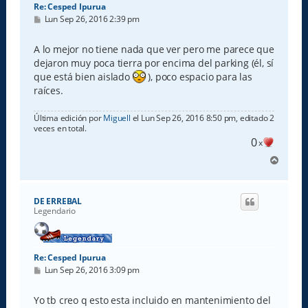
Re: Cesped Ipurua
M
Lun Sep 26, 2016 2:39 pm
e
n
s
A lo mejor no tiene nada que ver pero me parece que
a
dejaron muy poca tierra por encima del parking (él, sí
j
e
que está bien aislado
), poco espacio para las
raíces.
Última edición por
Miguell
el Lun Sep 26, 2016 8:50 pm, editado 2
veces en total.
0
x
A
r
r
i
DE ERREBAL
b
Legendario
a
Re: Cesped Ipurua
M
Lun Sep 26, 2016 3:09 pm
e
n
s
Yo tb creo q esto esta incluido en mantenimiento del
a