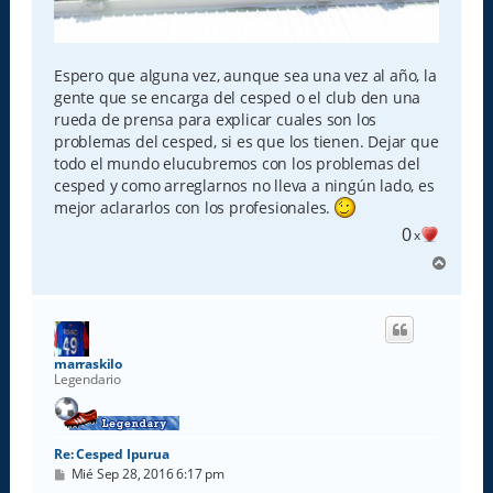
Espero que alguna vez, aunque sea una vez al año, la
gente que se encarga del cesped o el club den una
rueda de prensa para explicar cuales son los
problemas del cesped, si es que los tienen. Dejar que
todo el mundo elucubremos con los problemas del
cesped y como arreglarnos no lleva a ningún lado, es
mejor aclararlos con los profesionales.
0
x
A
r
r
i
b
a
marraskilo
Legendario
Re: Cesped Ipurua
M
Mié Sep 28, 2016 6:17 pm
e