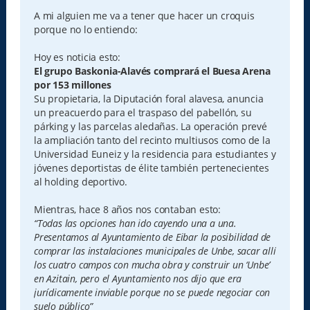
n
s
A mi alguien me va a tener que hacer un croquis
a
porque no lo entiendo:
j
e
Hoy es noticia esto:
El grupo Baskonia-Alavés comprará el Buesa Arena
por 153 millones
Su propietaria, la Diputación foral alavesa, anuncia
un preacuerdo para el traspaso del pabellón, su
párking y las parcelas aledañas. La operación prevé
la ampliación tanto del recinto multiusos como de la
Universidad Euneiz y la residencia para estudiantes y
jóvenes deportistas de élite también pertenecientes
al holding deportivo.
Mientras, hace 8 años nos contaban esto:
“Todas las opciones han ido cayendo una a una.
Presentamos al Ayuntamiento de Eibar la posibilidad de
comprar las instalaciones municipales de Unbe, sacar allí
los cuatro campos con mucha obra y construir un ‘Unbe’
en Azitain, pero el Ayuntamiento nos dijo que era
jurídicamente inviable porque no se puede negociar con
suelo público”