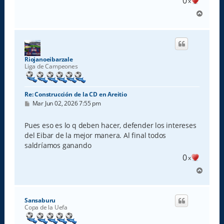
0
x
A
r
r
i
b
a
Riojanoeibarzale
Liga de Campeones
Re: Construcción de la CD en Areitio
M
Mar Jun 02, 2026 7:55 pm
e
n
s
Pues eso es lo q deben hacer, defender los intereses
a
del Eibar de la mejor manera. Al final todos
j
e
saldríamos ganando
0
x
A
r
r
i
Sansaburu
b
Copa de la Uefa
a