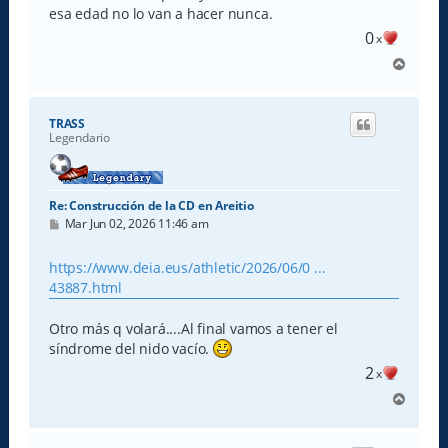
esa edad no lo van a hacer nunca.
0
x
A
r
r
i
TRASS
b
Legendario
a
Re: Construcción de la CD en Areitio
M
Mar Jun 02, 2026 11:46 am
e
n
s
https://www.deia.eus/athletic/2026/06/0 ...
a
43887.html
j
e
Otro más q volará....Al final vamos a tener el
síndrome del nido vacío.
2
x
A
r
r