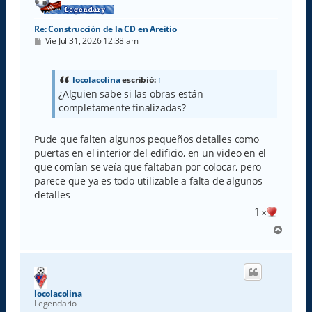
Re: Construcción de la CD en Areitio
M
Vie Jul 31, 2026 12:38 am
e
n
s
a
locolacolina
escribió:
↑
j
¿Alguien sabe si las obras están
e
completamente finalizadas?
Pude que falten algunos pequeños detalles como
puertas en el interior del edificio, en un video en el
que comían se veía que faltaban por colocar, pero
parece que ya es todo utilizable a falta de algunos
detalles
1
x
A
r
r
i
b
a
locolacolina
Legendario