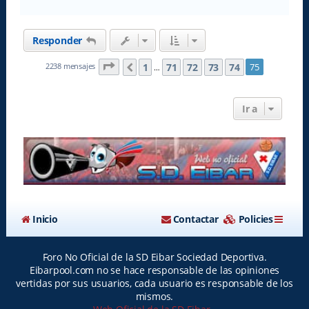
r
r
i
Responder
b
a
Página
75
de
75
1
71
72
73
74
2238 mensajes
75
Anterior
…
Ir a
Inicio
Contactar
Policies
Foro No Oficial de la SD Eibar Sociedad Deportiva.
Eibarpool.com no se hace responsable de las opiniones
vertidas por sus usuarios, cada usuario es responsable de los
mismos.