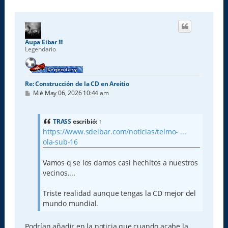
Aupa Eibar !!!
Legendario
Re: Construcción de la CD en Areitio
M
Mié May 06, 2026 10:44 am
e
n
s
a
TRASS
escribió:
↑
j
https://www.sdeibar.com/noticias/telmo- ...
e
ola-sub-16
Vamos q se los damos casi hechitos a nuestros
vecinos....
Triste realidad aunque tengas la CD mejor del
mundo mundial.
Podrían añadir en la noticia que cuando acabe la