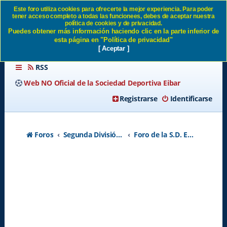
Este foro utiliza cookies para ofrecerte la mejor experiencia. Para poder
tener acceso completo a todas las funcionees, debes de aceptar nuestra
Construcción de la CD en
política de cookies y de privacidad.
Puedes obtener más información haciendo clic en la parte inferior de
Areitio - Página 75 SD Eibar
esta página en "Política de privacidad"
[ Aceptar ]
RSS
Web NO Oficial de la Sociedad Deportiva Eibar
Registrarse
Identificarse
Foros
Segunda División A - Temporada 2026-2027
Foro de la S.D. Eibar