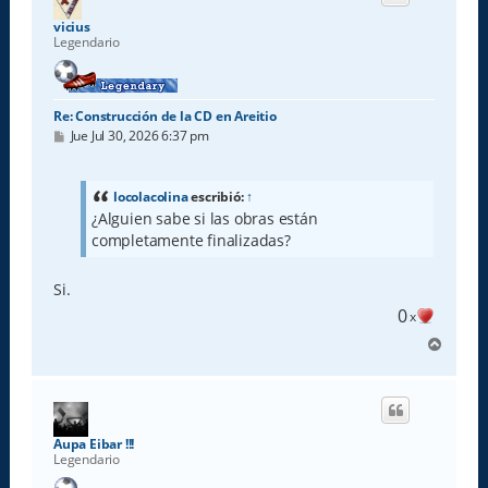
b
a
vicius
Legendario
Re: Construcción de la CD en Areitio
M
Jue Jul 30, 2026 6:37 pm
e
n
s
a
locolacolina
escribió:
↑
j
¿Alguien sabe si las obras están
e
completamente finalizadas?
Si.
0
x
A
r
r
i
b
a
Aupa Eibar !!!
Legendario