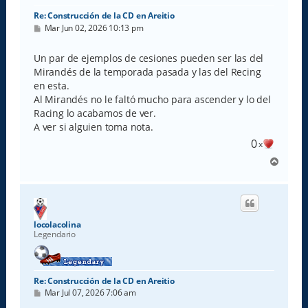
Re: Construcción de la CD en Areitio
M
Mar Jun 02, 2026 10:13 pm
e
n
s
Un par de ejemplos de cesiones pueden ser las del
a
Mirandés de la temporada pasada y las del Recing
j
e
en esta.
Al Mirandés no le faltó mucho para ascender y lo del
Racing lo acabamos de ver.
A ver si alguien toma nota.
0
x
A
r
r
i
b
a
locolacolina
Legendario
Re: Construcción de la CD en Areitio
M
Mar Jul 07, 2026 7:06 am
e