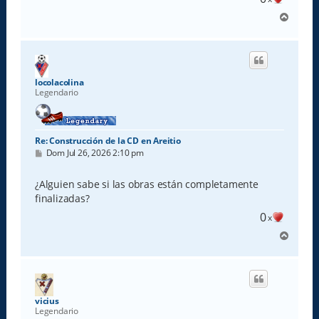
A
r
r
i
b
a
locolacolina
Legendario
Re: Construcción de la CD en Areitio
M
Dom Jul 26, 2026 2:10 pm
e
n
s
¿Alguien sabe si las obras están completamente
a
finalizadas?
j
e
0
x
A
r
r
i
b
a
vicius
Legendario