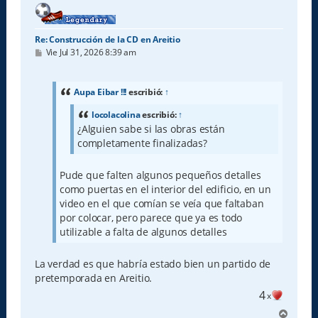
Re: Construcción de la CD en Areitio
M
Vie Jul 31, 2026 8:39 am
e
n
s
a
Aupa Eibar !!!
escribió:
↑
j
e
locolacolina
escribió:
↑
¿Alguien sabe si las obras están
completamente finalizadas?
Pude que falten algunos pequeños detalles
como puertas en el interior del edificio, en un
video en el que comían se veía que faltaban
por colocar, pero parece que ya es todo
utilizable a falta de algunos detalles
La verdad es que habría estado bien un partido de
pretemporada en Areitio.
4
x
A