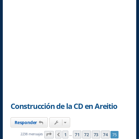
Construcción de la CD en Areitio
Responder
Página
75
de
75
1
71
72
73
74
2238 mensajes
75
Anterior
…