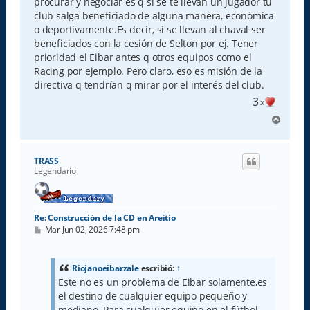
procurar y negociar es q si se te llevan un jugador tu
club salga beneficiado de alguna manera, económica
o deportivamente.Es decir, si se llevan al chaval ser
beneficiados con la cesión de Selton por ej. Tener
prioridad el Eibar antes q otros equipos como el
Racing por ejemplo. Pero claro, eso es misión de la
directiva q tendrían q mirar por el interés del club.
3
x
A
r
r
i
TRASS
b
Legendario
a
Re: Construcción de la CD en Areitio
M
Mar Jun 02, 2026 7:48 pm
e
n
s
a
Riojanoeibarzale
escribió:
↑
j
Este no es un problema de Eibar solamente,es
e
el destino de cualquier equipo pequeño y
mediano. Para cualquier equipo en el fútbol