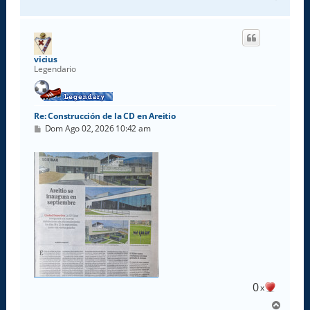
r
r
i
b
a
vicius
Legendario
Re: Construcción de la CD en Areitio
M
Dom Ago 02, 2026 10:42 am
e
n
s
a
j
e
0
x
A