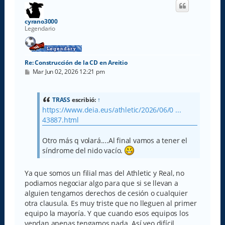
i
b
a
cyrano3000
Legendario
Re: Construcción de la CD en Areitio
M
Mar Jun 02, 2026 12:21 pm
e
n
s
a
TRASS
escribió:
↑
j
https://www.deia.eus/athletic/2026/06/0 ...
e
43887.html
Otro más q volará....Al final vamos a tener el
síndrome del nido vacío.
Ya que somos un filial mas del Athletic y Real, no
podiamos negociar algo para que si se llevan a
alguien tengamos derechos de cesión o cualquier
otra clausula. Es muy triste que no lleguen al primer
equipo la mayoría. Y que cuando esos equipos los
vendan apenas tengamos nada. Así veo difícil