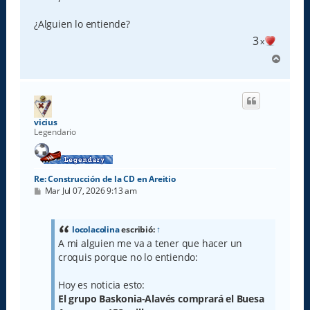
¿Alguien lo entiende?
3
x
A
r
r
i
b
a
vicius
Legendario
Re: Construcción de la CD en Areitio
M
Mar Jul 07, 2026 9:13 am
e
n
s
a
locolacolina
escribió:
↑
j
A mi alguien me va a tener que hacer un
e
croquis porque no lo entiendo:
Hoy es noticia esto:
El grupo Baskonia-Alavés comprará el Buesa