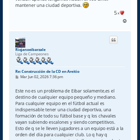
mantener una ciudad deportiva.
5
x
A
r
r
i
b
a
Riojanoeibarzale
Liga de Campeones
Re: Construcción de la CD en Areitio
M
Mar Jun 02, 2026 7:36 pm
e
n
s
Este no es un problema de Eibar solamente,es el
a
destino de cualquier equipo pequeño y mediano.
j
e
Para cualquier equipo en el fútbol actual es
indispensable tener una ciudad deportiva, una
formación de todo su fútbol base y q los chavales
vayan subiendo escalones y siendo competitivos.
Esto de q se le lleven jugadores a un equipo está a la
orden del día para cualquier club. Lo q hay q