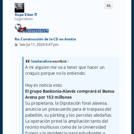
i
b
a
Aupa Eibar !!!
Legendario
Re: Construcción de la CD en Areitio
M
Sab Jul 11, 2026 6:47 pm
e
n
s
a
locolacolina
escribió:
↑
j
A mi alguien me va a tener que hacer un
e
croquis porque no lo entiendo:
Hoy es noticia esto:
El grupo Baskonia-Alavés comprará el Buesa
Arena por 153 millones
Su propietaria, la Diputación foral alavesa,
anuncia un preacuerdo para el traspaso del
pabellón, su párking y las parcelas aledañas.
La operación prevé la ampliación tanto del
recinto multiusos como de la Universidad
Euneiz y la residencia para estudiantes y