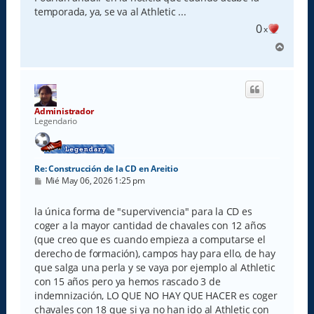
temporada, ya, se va al Athletic ...
0
x
A
r
r
i
b
a
Administrador
Legendario
Re: Construcción de la CD en Areitio
M
Mié May 06, 2026 1:25 pm
e
n
s
la única forma de "supervivencia" para la CD es
a
coger a la mayor cantidad de chavales con 12 años
j
e
(que creo que es cuando empieza a computarse el
derecho de formación), campos hay para ello, de hay
que salga una perla y se vaya por ejemplo al Athletic
con 15 años pero ya hemos rascado 3 de
indemnización, LO QUE NO HAY QUE HACER es coger
chavales con 18 que si ya no han ido al Athletic con