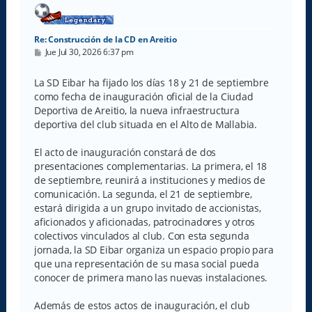
Re: Construcción de la CD en Areitio
M
Jue Jul 30, 2026 6:37 pm
e
n
s
La SD Eibar ha fijado los días 18 y 21 de septiembre
a
como fecha de inauguración oficial de la Ciudad
j
e
Deportiva de Areitio, la nueva infraestructura
deportiva del club situada en el Alto de Mallabia.
El acto de inauguración constará de dos
presentaciones complementarias. La primera, el 18
de septiembre, reunirá a instituciones y medios de
comunicación. La segunda, el 21 de septiembre,
estará dirigida a un grupo invitado de accionistas,
aficionados y aficionadas, patrocinadores y otros
colectivos vinculados al club. Con esta segunda
jornada, la SD Eibar organiza un espacio propio para
que una representación de su masa social pueda
conocer de primera mano las nuevas instalaciones.
Además de estos actos de inauguración, el club