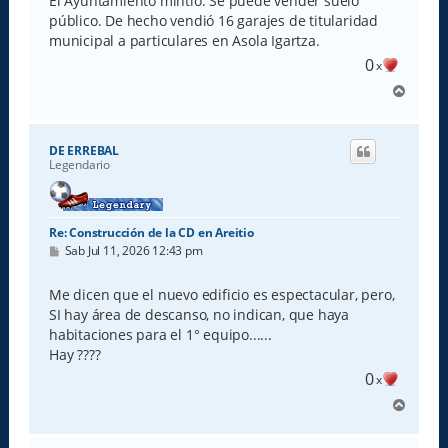
El Ayuntamiento mintió. Se puede vender suelo
público. De hecho vendió 16 garajes de titularidad
municipal a particulares en Asola Igartza.
0
x
A
r
r
i
DE ERREBAL
b
Legendario
a
Re: Construcción de la CD en Areitio
M
Sab Jul 11, 2026 12:43 pm
e
n
s
Me dicen que el nuevo edificio es espectacular, pero,
a
SI hay área de descanso, no indican, que haya
j
e
habitaciones para el 1° equipo......
Hay ????
0
x
A
r
r