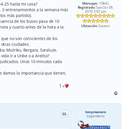
Mensajes:
10842
24-25 hasta mi casa?
Registrado:
Sab Oct 09,
s. 3 entrenamientos a la semana más
2010 5:07 pm
tos más partido).
ecuencia de los buses pasa de 10
Ubicación:
Gasteiz
hora y cuarto antes de la hora a la
o que no son conscientes de los
otras ciudades.
ba, Mutriku, Bergara, Soraluze,
vida ir a Unbe o a Areitio?
rjudicados. Unos 10 minutos cada
le damos la importancia que tienen,
1
x
A
r
r
i
tonymanero
b
Legendario
a