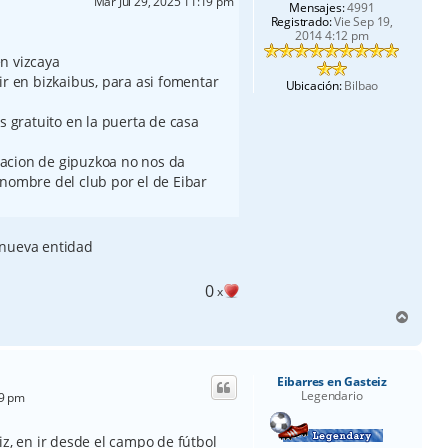
Mar Jul 29, 2025 11:19 pm
Mensajes:
4991
Registrado:
Vie Sep 19,
2014 4:12 pm
n vizcaya
ir en bizkaibus, para asi fomentar
Ubicación:
Bilbao
s gratuito en la puerta de casa
acion de gipuzkoa no nos da
 nombre del club por el de Eibar
 nueva entidad
0
x
A
r
r
i
Eibarres en Gasteiz
b
Legendario
59 pm
a
iz, en ir desde el campo de fútbol