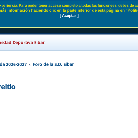
 experiencia. Para poder tener acceso completo a todas las funcionees, debes de ac
ás información haciendo clic en la parte inferior de esta página en "Políti
D en Areitio - Página 71 SD Eibar
[ Aceptar ]
ciedad Deportiva Eibar
da 2026-2027
Foro de la S.D. Eibar
eitio