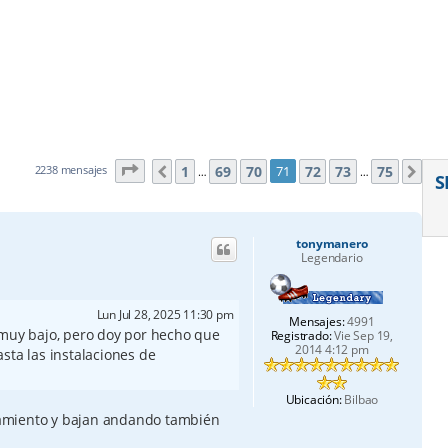
Página
71
de
75
1
69
70
72
73
75
2238 mensajes
71
Anterior
Sig
…
…
S
tonymanero
Legendario
Lun Jul 28, 2025 11:30 pm
Mensajes:
4991
 muy bajo, pero doy por hecho que
Registrado:
Vie Sep 19,
2014 4:12 pm
sta las instalaciones de
Ubicación:
Bilbao
amiento y bajan andando también