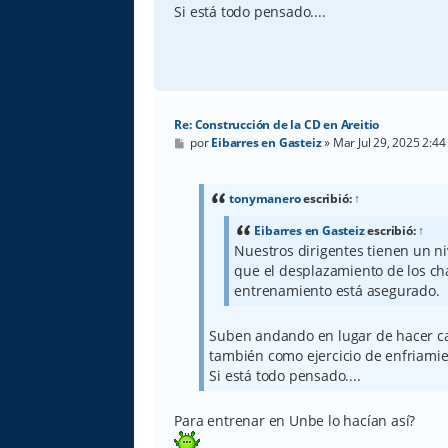
Si está todo pensado....
Re: Construcción de la CD en Areitio
M
por
Eibarres en Gasteiz
»
Mar Jul 29, 2025 2:4
e
n
s
a
tonymanero
escribió:
↑
j
e
Eibarres en Gasteiz
escribió:
↑
Nuestros dirigentes tienen un n
que el desplazamiento de los cha
entrenamiento está asegurado.
Suben andando en lugar de hacer c
también como ejercicio de enfriami
Si está todo pensado....
Para entrenar en Unbe lo hacían así?