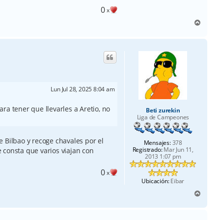
0
x
A
r
r
i
b
a
Lun Jul 28, 2025 8:04 am
ra tener que llevarles a Aretio, no
Beti zurekin
Liga de Campeones
 Bilbao y recoge chavales por el
Mensajes:
378
Registrado:
Mar Jun 11,
 consta que varios viajan con
2013 1:07 pm
0
x
Ubicación:
Eibar
A
r
r
i