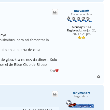
r
i
malvarez9
b
Copa de la Uefa
a
Mensajes:
144
Registrado:
Jue Jun 20,
2024 8:23 pm
caya
bizkaibus, para asi fomentar la
tuito en la puerta de casa
de gipuzkoa no nos da dinero. Solo
or el de Eibar Club de Bilbao
0
x
A
r
r
i
tonymanero
b
Legendario
a