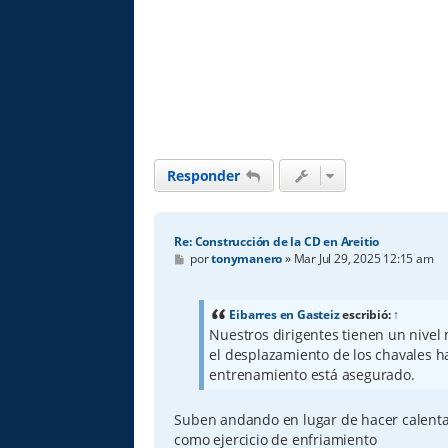
Responder
Re: Construcción de la CD en Areitio
M
por
tonymanero
»
Mar Jul 29, 2025 12:15 am
e
n
s
a
Eibarres en Gasteiz
escribió:
↑
j
Nuestros dirigentes tienen un nivel
e
el desplazamiento de los chavales ha
entrenamiento está asegurado.
Suben andando en lugar de hacer calent
como ejercicio de enfriamiento