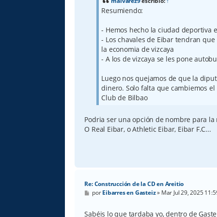
a
malvarez9
escribió:
↑
j
Resumiendo:
e
- Hemos hecho la ciudad deportiva e
- Los chavales de Eibar tendran que 
la economia de vizcaya
- A los de vizcaya se les pone autobu
Luego nos quejamos de que la diput
dinero. Solo falta que cambiemos el
Club de Bilbao
Podria ser una opción de nombre para la
O Real Eibar, o Athletic Eibar, Eibar F.C...
Re: Construcción de la CD en Areitio
M
por
Eibarres en Gasteiz
»
Mar Jul 29, 2025 11:
e
n
s
Sabéis lo que tardaba yo, dentro de Gaste