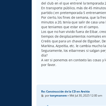
a
del club en el que entrené la temporada 
j
e
En transporte público, más de 45 minuto
partido ( en pretemporada 5 entrenamien
Por cierto, los fines de semana, que la fr
minutos a 20, tenía que salir de casa una 
que teniamos que estar en el campo.
Los que no han vivido fuera de Eibar, cre
tiempos de desplazamientos normales en 
Creéis que para un chaval de Elgoibar, De
Markina, Azpeitia, etc. le cambia mucho la 
Seguramente, los eibarreses si salgan pe
día?
A ver si ponemos en contexto las cosas y 
por favor.
Re: Construcción de la CD en Areitio
M
por
tonymanero
»
Mié Jul 30, 2025 12:00 am
e
n
s