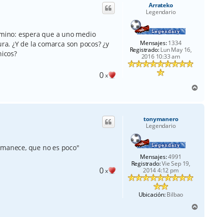
Arrateko
b
Legendario
a
camino: espera que a uno medio
Mensajes:
1334
ura. ¿Y de la comarca son pocos? ¿y
Registrado:
Lun May 16,
nicos?
2016 10:33 am
0
x
A
r
r
i
tonymanero
b
Legendario
a
Amanece, que no es poco"
Mensajes:
4991
Registrado:
Vie Sep 19,
0
2014 4:12 pm
x
Ubicación:
Bilbao
A
r