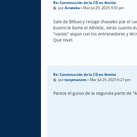
Re: Construcción de la CD en Areitio
M
por
Arrateko
»
Mar Jul 29, 2025 3:30 pm
e
n
s
Sale de Bilbao y recoge chavales por el 
a
bueno le llame el Athletic, verás cuanto d
j
e
"varios" viajan con los entrenadores y téc
Que nivel.
Re: Construcción de la CD en Areitio
M
por
tonymanero
»
Mar Jul 29, 2025 6:27 pm
e
n
s
Parece el guion de la segunda parte de "
a
j
e