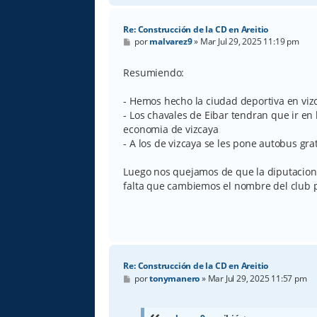
Re: Construcción de la CD en Areitio
M
por
malvarez9
»
Mar Jul 29, 2025 11:19 pm
e
n
s
Resumiendo:
a
j
e
- Hemos hecho la ciudad deportiva en viz
- Los chavales de Eibar tendran que ir en 
economia de vizcaya
- A los de vizcaya se les pone autobus gra
Luego nos quejamos de que la diputacion 
falta que cambiemos el nombre del club p
Re: Construcción de la CD en Areitio
M
por
tonymanero
»
Mar Jul 29, 2025 11:57 pm
e
n
s