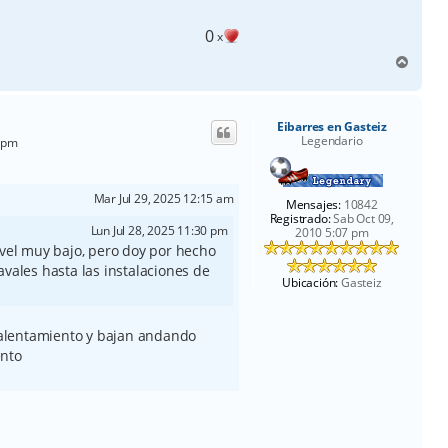
0
x
A
r
r
i
Eibarres en Gasteiz
b
Legendario
4 pm
a
Mar Jul 29, 2025 12:15 am
Mensajes:
10842
Registrado:
Sab Oct 09,
Lun Jul 28, 2025 11:30 pm
2010 5:07 pm
ivel muy bajo, pero doy por hecho
vales hasta las instalaciones de
Ubicación:
Gasteiz
alentamiento y bajan andando
ento