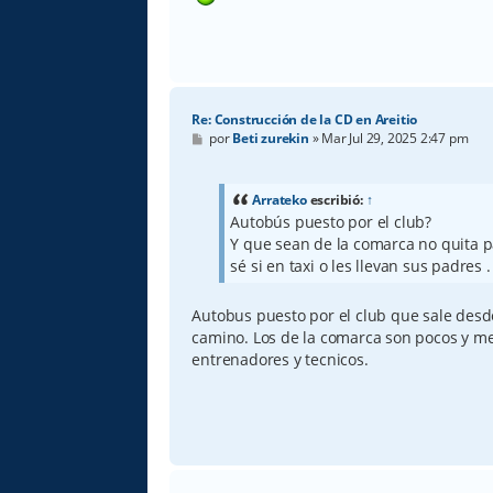
Re: Construcción de la CD en Areitio
M
por
Beti zurekin
»
Mar Jul 29, 2025 2:47 pm
e
n
s
a
Arrateko
escribió:
↑
j
Autobús puesto por el club?
e
Y que sean de la comarca no quita pa
sé si en taxi o les llevan sus padres .
Autobus puesto por el club que sale desde
camino. Los de la comarca son pocos y me
entrenadores y tecnicos.