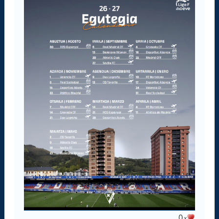
a
j
e
0
x