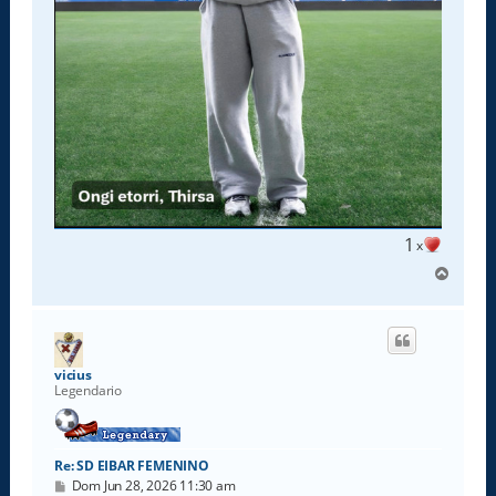
1
x
A
r
r
i
b
a
vicius
Legendario
Re: SD EIBAR FEMENINO
M
Dom Jun 28, 2026 11:30 am