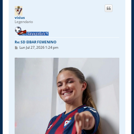
r
i
b
a
vicius
Legendario
Re: SD EIBAR FEMENINO
M
Lun Jul 27, 2026 1:24 pm
e
n
s
a
j
e