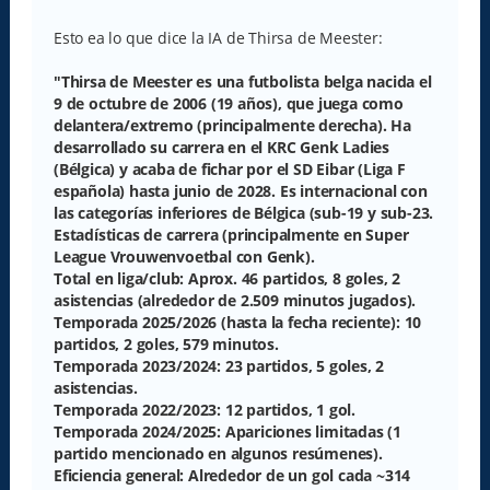
e
n
s
Esto ea lo que dice la IA de Thirsa de Meester:
a
j
e
"Thirsa de Meester es una futbolista belga nacida el
9 de octubre de 2006 (19 años), que juega como
delantera/extremo (principalmente derecha). Ha
desarrollado su carrera en el KRC Genk Ladies
(Bélgica) y acaba de fichar por el SD Eibar (Liga F
española) hasta junio de 2028. Es internacional con
las categorías inferiores de Bélgica (sub-19 y sub-23.
Estadísticas de carrera (principalmente en Super
League Vrouwenvoetbal con Genk).
Total en liga/club: Aprox. 46 partidos, 8 goles, 2
asistencias (alrededor de 2.509 minutos jugados).
Temporada 2025/2026 (hasta la fecha reciente): 10
partidos, 2 goles, 579 minutos.
Temporada 2023/2024: 23 partidos, 5 goles, 2
asistencias.
Temporada 2022/2023: 12 partidos, 1 gol.
Temporada 2024/2025: Apariciones limitadas (1
partido mencionado en algunos resúmenes).
Eficiencia general: Alrededor de un gol cada ~314