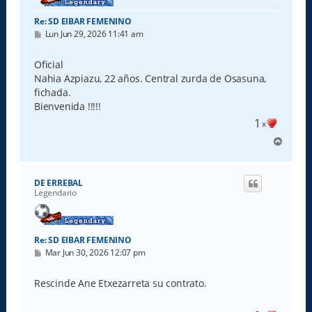
Re: SD EIBAR FEMENINO
M
Lun Jun 29, 2026 11:41 am
e
n
s
Oficial
a
Nahia Azpiazu, 22 años. Central zurda de Osasuna,
j
e
fichada.
Bienvenida !!!!!
1
x
A
r
r
i
DE ERREBAL
b
Legendario
a
Re: SD EIBAR FEMENINO
M
Mar Jun 30, 2026 12:07 pm
e
n
s
Rescinde Ane Etxezarreta su contrato.
a
j
e