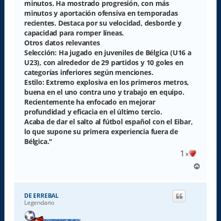
minutos. Ha mostrado progresión, con más
minutos y aportación ofensiva en temporadas
recientes. Destaca por su velocidad, desborde y
capacidad para romper líneas.
Otros datos relevantes
Selección: Ha jugado en juveniles de Bélgica (U16 a
U23), con alrededor de 29 partidos y 10 goles en
categorías inferiores según menciones.
Estilo: Extremo explosiva en los primeros metros,
buena en el uno contra uno y trabajo en equipo.
Recientemente ha enfocado en mejorar
profundidad y eficacia en el último tercio.
Acaba de dar el salto al fútbol español con el Eibar,
lo que supone su primera experiencia fuera de
Bélgica."
1
x
A
r
r
i
DE ERREBAL
b
Legendario
a