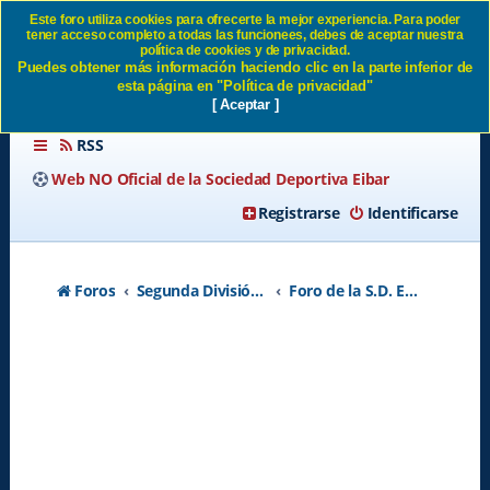
Este foro utiliza cookies para ofrecerte la mejor experiencia. Para poder
tener acceso completo a todas las funcionees, debes de aceptar nuestra
SD EIBAR FEMENINO -
política de cookies y de privacidad.
Puedes obtener más información haciendo clic en la parte inferior de
Página 120 SD Eibar
esta página en "Política de privacidad"
[ Aceptar ]
RSS
Web NO Oficial de la Sociedad Deportiva Eibar
Registrarse
Identificarse
Foros
Segunda División A - Temporada 2026-2027
Foro de la S.D. Eibar