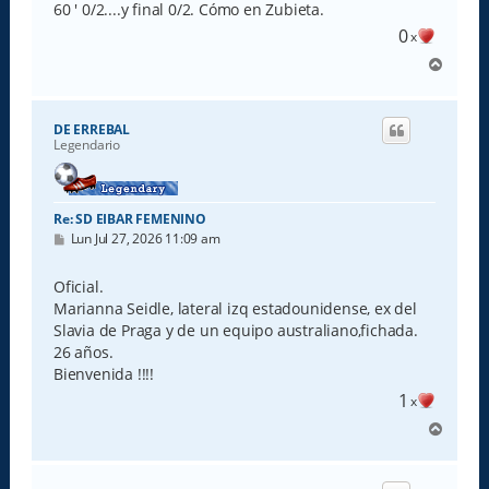
60 ' 0/2....y final 0/2. Cómo en Zubieta.
0
x
A
r
r
i
DE ERREBAL
b
Legendario
a
Re: SD EIBAR FEMENINO
M
Lun Jul 27, 2026 11:09 am
e
n
s
Oficial.
a
Marianna Seidle, lateral izq estadounidense, ex del
j
e
Slavia de Praga y de un equipo australiano,fichada.
26 años.
Bienvenida !!!!
1
x
A
r
r
i