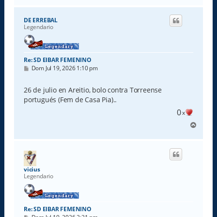
r
i
DE ERREBAL
b
Legendario
a
Re: SD EIBAR FEMENINO
M
Dom Jul 19, 2026 1:10 pm
e
n
s
26 de julio en Areitio, bolo contra Torreense
a
portugués (Fem de Casa Pia)..
j
e
0
x
A
r
r
i
b
a
vicius
Legendario
Re: SD EIBAR FEMENINO
M