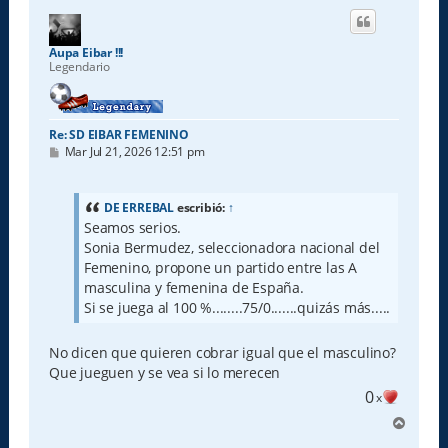
i
b
a
Aupa Eibar !!!
Legendario
Re: SD EIBAR FEMENINO
M
Mar Jul 21, 2026 12:51 pm
e
n
s
a
DE ERREBAL
escribió:
↑
j
Seamos serios.
e
Sonia Bermudez, seleccionadora nacional del
Femenino, propone un partido entre las A
masculina y femenina de España.
Si se juega al 100 %........75/0.......quizás más.....
No dicen que quieren cobrar igual que el masculino?
Que jueguen y se vea si lo merecen
0
x
A
r