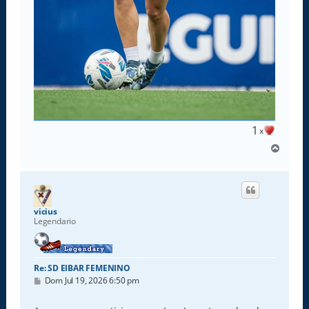
1
x
A
r
r
i
b
a
vicius
Legendario
Re: SD EIBAR FEMENINO
M
Dom Jul 19, 2026 6:50 pm
e
n
s