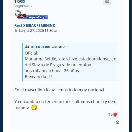
TRASS
b
Legendario
a
Re: SD EIBAR FEMENINO
M
Lun Jul 27, 2026 11:36 am
e
n
s
a
DE ERREBAL
escribió:
↑
j
Oficial.
e
Marianna Seidle, lateral izq estadounidense, ex
del Slavia de Praga y de un equipo
australiano,fichada. 26 años.
Bienvenida !!!!
En el masculino lo hacemos todo muy nacional....
Y en cambio en femenino nos soltamos el pelo y de q
manera.
0
x
A
r