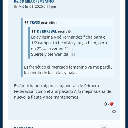
Re: SD EIBAR FEMENINO
M
Mié Jul 01, 2026 6:11 pm
e
n
s
a
TRASS
escribió:
↑
j
e
DE ERREBAL
escribió:
↑
La avilesina Noé Fernández ficha para el
1/2 campo. La he visto y juega bien, pero,
en 2°. .....a ver en 1°....
Suerte y bienvenida !!!!!
Es frenético el mercado femenino ya me perdí ,
la cuenta de las altas y bajas.
Están fichando algunas jugadoras de Primera
Federación como el año pasado A lo mejor suena de
nuevo la flauta y nos mantenemos.
0
x
A
r
r
i