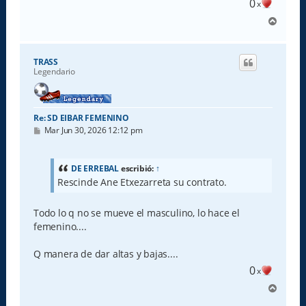
0
x
A
r
r
i
TRASS
b
Legendario
a
Re: SD EIBAR FEMENINO
M
Mar Jun 30, 2026 12:12 pm
e
n
s
a
DE ERREBAL
escribió:
↑
j
Rescinde Ane Etxezarreta su contrato.
e
Todo lo q no se mueve el masculino, lo hace el
femenino....
Q manera de dar altas y bajas....
0
x
A
r