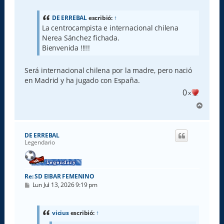
n
s
a
DE ERREBAL
escribió:
↑
j
La centrocampista e internacional chilena
e
Nerea Sánchez fichada.
Bienvenida !!!!!
Será internacional chilena por la madre, pero nació
en Madrid y ha jugado con España.
0
x
A
r
r
i
DE ERREBAL
b
Legendario
a
Re: SD EIBAR FEMENINO
M
Lun Jul 13, 2026 9:19 pm
e
n
s
a
vicius
escribió:
↑
j