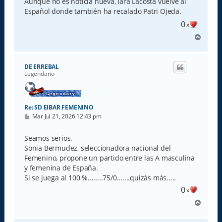
Aunque no es noticia nueva, Iara Lacosta vuelve al
a
Español donde también ha recalado Patri Ojeda.
j
e
0
x
A
r
r
i
DE ERREBAL
b
Legendario
a
Re: SD EIBAR FEMENINO
M
Mar Jul 21, 2026 12:43 pm
e
n
s
Seamos serios.
a
Sonia Bermudez, seleccionadora nacional del
j
e
Femenino, propone un partido entre las A masculina
y femenina de España.
Si se juega al 100 %........75/0.......quizás más.....
0
x
A
r
r