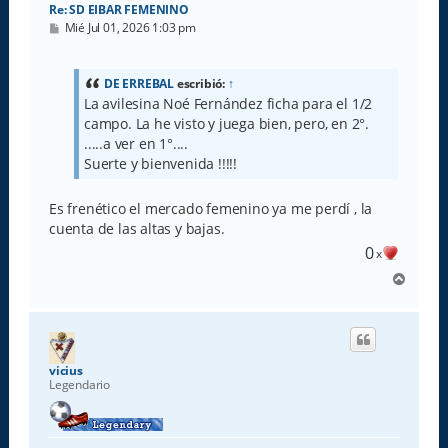
Re: SD EIBAR FEMENINO
M
Mié Jul 01, 2026 1:03 pm
e
n
s
a
DE ERREBAL
escribió:
↑
j
La avilesina Noé Fernández ficha para el 1/2
e
campo. La he visto y juega bien, pero, en 2°.
.....a ver en 1°....
Suerte y bienvenida !!!!!
Es frenético el mercado femenino ya me perdí , la
cuenta de las altas y bajas.
0
x
A
r
r
i
b
a
vicius
Legendario