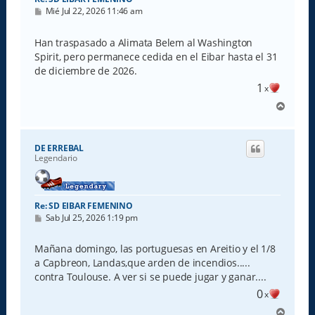
M
Mié Jul 22, 2026 11:46 am
e
n
s
Han traspasado a Alimata Belem al Washington
a
Spirit, pero permanece cedida en el Eibar hasta el 31
j
e
de diciembre de 2026.
1
x
A
r
r
i
DE ERREBAL
b
Legendario
a
Re: SD EIBAR FEMENINO
M
Sab Jul 25, 2026 1:19 pm
e
n
s
Mañana domingo, las portuguesas en Areitio y el 1/8
a
a Capbreon, Landas,que arden de incendios.....
j
e
contra Toulouse. A ver si se puede jugar y ganar....
0
x
A