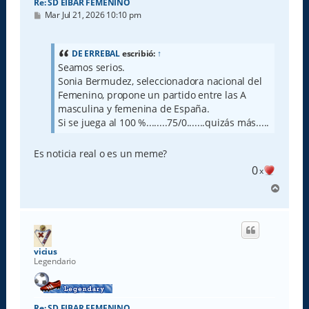
Re: SD EIBAR FEMENINO
M
Mar Jul 21, 2026 10:10 pm
e
n
s
a
DE ERREBAL
escribió:
↑
j
Seamos serios.
e
Sonia Bermudez, seleccionadora nacional del
Femenino, propone un partido entre las A
masculina y femenina de España.
Si se juega al 100 %........75/0.......quizás más.....
Es noticia real o es un meme?
0
x
A
r
r
i
b
a
vicius
Legendario
Re: SD EIBAR FEMENINO