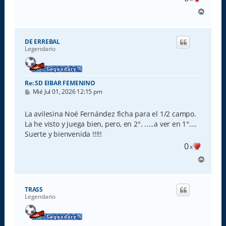
A
r
r
i
DE ERREBAL
b
Legendario
a
Re: SD EIBAR FEMENINO
M
Mié Jul 01, 2026 12:15 pm
e
n
s
La avilesina Noé Fernández ficha para el 1/2 campo.
a
La he visto y juega bien, pero, en 2°. .....a ver en 1°....
j
e
Suerte y bienvenida !!!!!
0
x
A
r
r
i
TRASS
b
Legendario
a