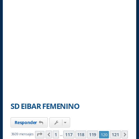
SD EIBAR FEMENINO
Responder
Página
120
de
121
1
117
118
119
121
3609 mensajes
120
Anterior
Sigu
…