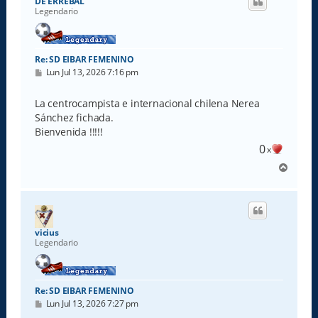
DE ERREBAL
b
Legendario
a
Re: SD EIBAR FEMENINO
M
Lun Jul 13, 2026 7:16 pm
e
n
s
La centrocampista e internacional chilena Nerea
a
Sánchez fichada.
j
e
Bienvenida !!!!!
0
x
A
r
r
i
b
a
vicius
Legendario
Re: SD EIBAR FEMENINO
M
Lun Jul 13, 2026 7:27 pm
e