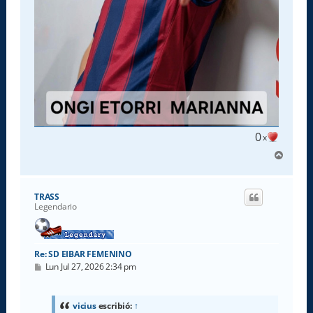
0
x
A
r
r
i
TRASS
b
Legendario
a
Re: SD EIBAR FEMENINO
M
Lun Jul 27, 2026 2:34 pm
e
n
s
a
vicius
escribió:
↑