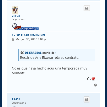
r
i
b
a
vicius
Legendario
Re: SD EIBAR FEMENINO
M
Mar Jun 30, 2026 3:08 pm
e
n
s
a
DE ERREBAL
escribió:
↑
j
Rescinde Ane Etxezarreta su contrato.
e
No es que haya hecho aquí una temporada muy
brillante.
0
x
A
r
r
i
TRASS
b
Legendario
a