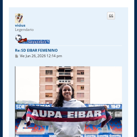
vicius
Legendario
Re: SD EIBAR FEMENINO
M
Vie Jun 26, 2026 12:14 pm
e
n
s
a
j
e