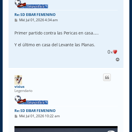
Re: SD EIBAR FEMENINO
M
Mié Jul 01, 2026 4:34 am
e
n
s
Primer partido contra las Pericas en casa.....
a
j
e
Y el último en casa del Levante las Planas.
0
x
A
r
r
i
b
a
vicius
Legendario
Re: SD EIBAR FEMENINO
M
Mié Jul 01, 2026 10:22 am
e
n
s