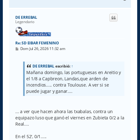
r
r
i
DE ERREBAL
b
Legendario
a
Re: SD EIBAR FEMENINO
M
Dom Jul 26, 2026 11:32 am
e
n
s
a
DE ERREBAL
escribió:
↑
j
Mañana domingo, las portuguesas en Areitio y
e
el 1/8 a Capbreon, Landas,que arden de
incendios..... contra Toulouse. A ver si se
puede jugar y ganar....
... a ver que hacen ahora las txabalas, contra un
equipazo luso que ganó el viernes en Zubieta 0/2 a la
Real....
En el 52', 0/1.....