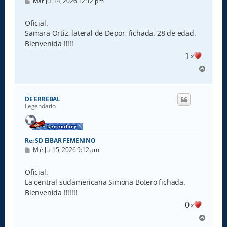
M
Mar Jul 14, 2026 12:12 pm
e
n
s
Oficial.
a
Samara Ortiz, lateral de Depor, fichada. 28 de edad.
j
e
Bienvenida !!!!!
1
x
A
r
r
i
DE ERREBAL
b
Legendario
a
Re: SD EIBAR FEMENINO
M
Mié Jul 15, 2026 9:12 am
e
n
s
Oficial.
a
La central sudamericana Simona Botero fichada.
j
e
Bienvenida !!!!!!!
0
x
A
r