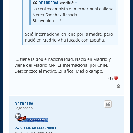
e
DE ERREBAL
escribió:
↑
La centrocampista e internacional chilena
Nerea Sánchez fichada.
Bienvenida !!!!!
Será internacional chilena por la madre, pero
nació en Madrid y ha jugado con España.
.... tiene la doble nacionalidad. Nació en Madrid y
viene del Madrid CFF. Es internacional por Chile.
Desconozco el motivo. 21 años. Medio campo.
0
x
A
r
r
i
DE ERREBAL
b
Legendario
a
Re: SD EIBAR FEMENINO