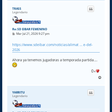
r
i
TRASS
b
Legendario
a
Re: SD EIBAR FEMENINO
M
Mar Jul 21, 2026 9:27 pm
e
n
s
https://www.sdeibar.com/noticias/alimat ... e-del-
a
2026
j
e
Ahora ya tenemos jugadoras a temporada partida....
0
x
A
r
r
i
YARRITU
b
Legendario
a