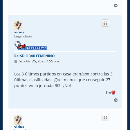
A
r
r
i
b
a
vicius
Legendario
Re: SD EIBAR FEMENINO
M
Sab Abr 25, 2026 7:55 pm
e
n
s
Los 3 últimos partidos en casa eran/son contra las 3
a
últimas clasificadas. ¡Que menos que conseguir 27
j
e
puntos en la jornada 30!. ¿No?.
0
x
A
r
r
i
b
a
vicius