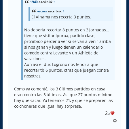
a
1940
escribió:
↑
j
e
vicius
escribió:
↑
El Alhama nos recorta 3 puntos.
No deberia recortar 8 puntos en 3 jornadas...
tiene que visitar Ipurua, partido clave,
prohibido perder a ver si se van a venir arriba
si nos ganan y luego tienen un calendario
comodo contra Levante y un Athletic de
vacaciones.
Aún así el dux Logroño nos tendría que
recortar tb 6 puntos, otras que juegan contra
nosotras.
Como ya comenté, los 3 últimos partidos en casa
eran contra las 3 últimas. Así que 27 puntos mínimo
hay que sacar. Ya tenemos 21, y que se preparen las
colchoneras que igual hay sorpresa.
2
x
A
r