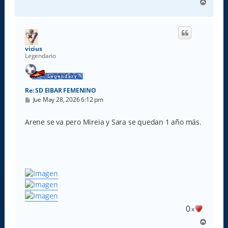
A
r
r
i
b
a
vicius
Legendario
Re: SD EIBAR FEMENINO
M
Jue May 28, 2026 6:12 pm
e
n
s
Arene se va pero Mireia y Sara se quedan 1 año más.
a
j
e
0
x
A