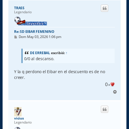
r
i
TRASS
b
Legendario
a
Re: SD EIBAR FEMENINO
M
Dom May 03, 2026 1:06 pm
e
n
s
a
DE ERREBAL
escribió:
↑
j
0/0 al descanso.
e
Y la q perdono el Eibar en el descuento es de no
creer.
0
x
A
r
r
i
b
a
vicius
Legendario