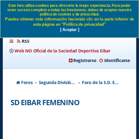
Este foro utiliza cookies para ofrecerte la mejor experiencia. Para poder
tener acceso completo a todas las funcionees, debes de aceptar nuestra
SD EIBAR FEMENINO -
política de cookies y de privacidad.
Puedes obtener más información haciendo clic en la parte inferior de
Página 118 SD Eibar
esta página en "Política de privacidad"
[ Aceptar ]
RSS
Web NO Oficial de la Sociedad Deportiva Eibar
Registrarse
Identificarse
Foros
Segunda División A - Temporada 2026-2027
Foro de la S.D. Eibar
SD EIBAR FEMENINO