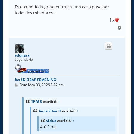
Es q cuando la gripe entra en una casa pasa por
todos los miembros....
1
x
A
r
r
i
b
a
edunara
Legendario
Re: SD EIBAR FEMENINO
M
Dom May 03, 2026 3:22 pm
e
n
s
a
TRASS
escribió:
↑
j
e
Aupa Eibar !!!
escribió:
↑
vicius
escribió:
↑
4-0 Final.