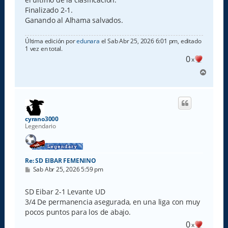
Finalizado 2-1.
Ganando al Alhama salvados.
Última edición por
edunara
el Sab Abr 25, 2026 6:01 pm, editado
1 vez en total.
0
x
A
r
r
i
b
a
cyrano3000
Legendario
Re: SD EIBAR FEMENINO
M
Sab Abr 25, 2026 5:59 pm
e
n
s
SD Eibar 2-1 Levante UD
a
3/4 De permanencia asegurada, en una liga con muy
j
e
pocos puntos para los de abajo.
0
x