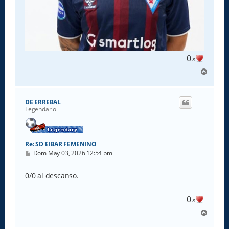
0
x
A
r
r
i
DE ERREBAL
b
Legendario
a
Re: SD EIBAR FEMENINO
M
Dom May 03, 2026 12:54 pm
e
n
s
0/0 al descanso.
a
j
e
0
x
A
r