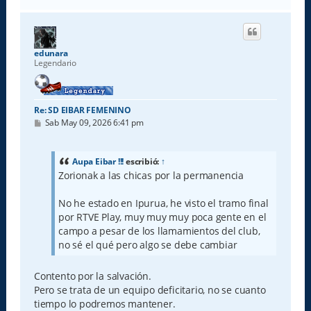
r
r
i
b
a
edunara
Legendario
Re: SD EIBAR FEMENINO
M
Sab May 09, 2026 6:41 pm
e
n
s
a
Aupa Eibar !!!
escribió:
↑
j
Zorionak a las chicas por la permanencia
e
No he estado en Ipurua, he visto el tramo final
por RTVE Play, muy muy muy poca gente en el
campo a pesar de los llamamientos del club,
no sé el qué pero algo se debe cambiar
Contento por la salvación.
Pero se trata de un equipo deficitario, no se cuanto
tiempo lo podremos mantener.