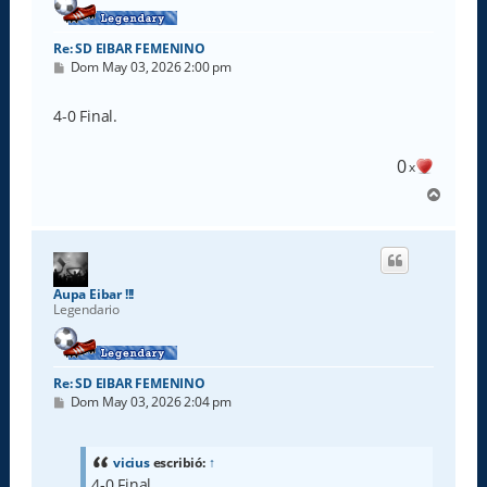
Re: SD EIBAR FEMENINO
M
Dom May 03, 2026 2:00 pm
e
n
s
4-0 Final.
a
j
e
0
x
A
r
r
i
b
a
Aupa Eibar !!!
Legendario
Re: SD EIBAR FEMENINO
M
Dom May 03, 2026 2:04 pm
e
n
s
a
vicius
escribió:
↑
j
4-0 Final.