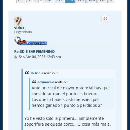
vicius
Legendario
Re: SD EIBAR FEMENINO
M
Sab Abr 04, 2026 12:43 am
e
n
s
a
TRASS
escribió:
↑
j
e
edunara
escribió:
↑
Ante un rival de mayor potencial hay que
considerar que el punto es bueno.
Los que lo habéis visto pensáis que
hemos ganado 1 punto o perdidos 2?
Yo he visto solo la primera....Simplemente
soporifera se queda corto....Q cosa más mala.