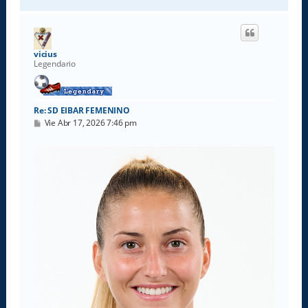
r
r
i
b
a
vicius
Legendario
Re: SD EIBAR FEMENINO
M
Vie Abr 17, 2026 7:46 pm
e
n
s
a
j
e