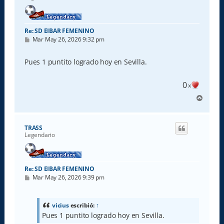
Re: SD EIBAR FEMENINO
M
Mar May 26, 2026 9:32 pm
e
n
s
Pues 1 puntito logrado hoy en Sevilla.
a
j
e
0
x
A
r
r
i
TRASS
b
Legendario
a
Re: SD EIBAR FEMENINO
M
Mar May 26, 2026 9:39 pm
e
n
s
a
vicius
escribió:
↑
j
Pues 1 puntito logrado hoy en Sevilla.
e