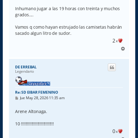
Inhumano jugar a las 19 horas con treinta y muchos
grados....
Vamos q como hayan estrujado las camisetas habrán
sacado algun litro de sudor.
2
x
A
r
r
i
DE ERREBAL
b
Legendario
a
Re: SD EIBAR FEMENINO
M
Jue May 28, 2026 11:35 am
e
n
s
Arene Altonaga.
a
j
e
10 !!!!!!!!!!!!!!!!!!!!!!!!!!!!
0
x