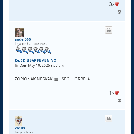
3
x
A
r
r
i
b
a
andei666
Liga de Campeones
Re: SD EIBAR FEMENINO
M
Dom May 10, 2026 8:57 pm
e
n
s
ZORIONAK NESKAK ¡¡¡¡¡¡ SEGI HORRELA ¡¡¡¡
a
j
e
1
x
A
r
r
i
b
a
vicius
Legendario