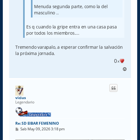
Menuda segunda parte, como la del
masculino ..
Es q cuando la gripe entra en una casa pasa
por todos los miembros....
Tremendo varapalo, a esperar confirmar la salvación
la próxima jornada.
0
x
A
r
r
i
b
a
vicius
Legendario
Re: SD EIBAR FEMENINO
M
Sab May 09, 2026 3:18 pm
e
n