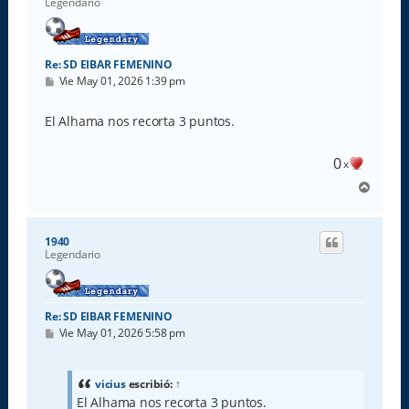
Legendario
Re: SD EIBAR FEMENINO
M
Vie May 01, 2026 1:39 pm
e
n
s
El Alhama nos recorta 3 puntos.
a
j
e
0
x
A
r
r
i
1940
b
Legendario
a
Re: SD EIBAR FEMENINO
M
Vie May 01, 2026 5:58 pm
e
n
s
a
vicius
escribió:
↑
j
El Alhama nos recorta 3 puntos.
e