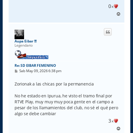
e
0
x
A
r
r
i
b
a
Aupa Eibar !!!
Legendario
Re: SD EIBAR FEMENINO
M
Sab May 09, 2026 6:38 pm
e
n
s
Zorionak a las chicas por la permanencia
a
j
e
No he estado en Ipurua, he visto el tramo final por
RTVE Play, muy muy muy poca gente en el campo a
pesar de los llamamientos del club, no sé el qué pero
algo se debe cambiar
3
x
A