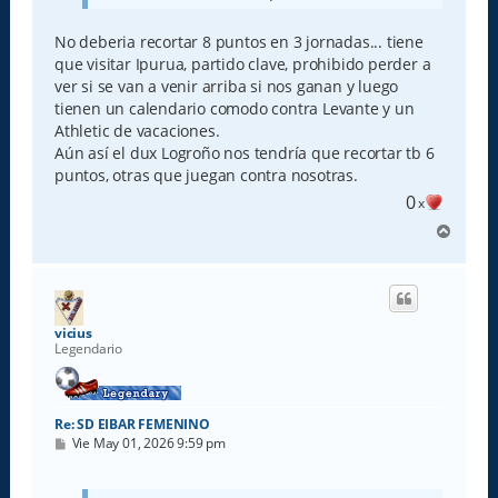
No deberia recortar 8 puntos en 3 jornadas... tiene
que visitar Ipurua, partido clave, prohibido perder a
ver si se van a venir arriba si nos ganan y luego
tienen un calendario comodo contra Levante y un
Athletic de vacaciones.
Aún así el dux Logroño nos tendría que recortar tb 6
puntos, otras que juegan contra nosotras.
0
x
A
r
r
i
b
a
vicius
Legendario
Re: SD EIBAR FEMENINO
M
Vie May 01, 2026 9:59 pm
e
n
s