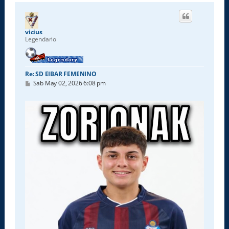
r
i
b
a
vicius
Legendario
Re: SD EIBAR FEMENINO
M
Sab May 02, 2026 6:08 pm
e
n
s
a
j
e