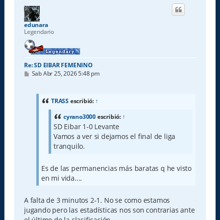
i
b
a
edunara
Legendario
Re: SD EIBAR FEMENINO
M
Sab Abr 25, 2026 5:48 pm
e
n
s
a
TRASS
escribió:
↑
j
e
cyrano3000
escribió:
↑
SD Eibar 1-0 Levante
Vamos a ver si dejamos el final de liga
tranquilo.
Es de las permanencias más baratas q he visto
en mi vida....
A falta de 3 minutos 2-1. No se como estamos
jugando pero las estadísticas nos son contrarias ante
el último de la clasificación.