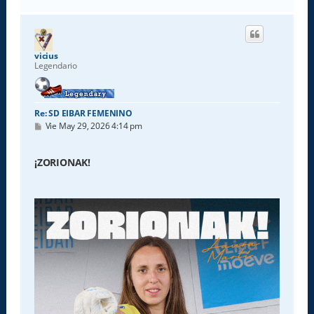
r
r
i
b
a
vicius
Legendario
Re: SD EIBAR FEMENINO
M
Vie May 29, 2026 4:14 pm
e
n
s
¡ZORIONAK!
a
j
e