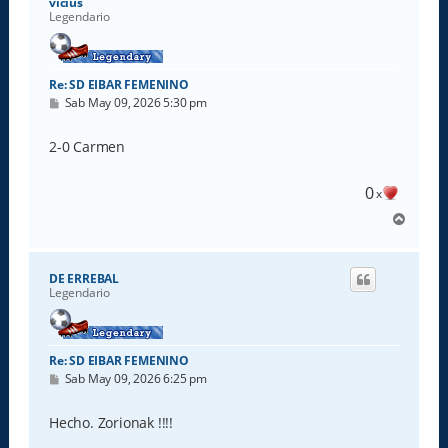
vicius
Legendario
Re: SD EIBAR FEMENINO
M
Sab May 09, 2026 5:30 pm
e
n
s
2-0 Carmen
a
j
e
0
x
A
r
r
i
DE ERREBAL
b
Legendario
a
Re: SD EIBAR FEMENINO
M
Sab May 09, 2026 6:25 pm
e
n
s
Hecho. Zorionak !!!!
a
j