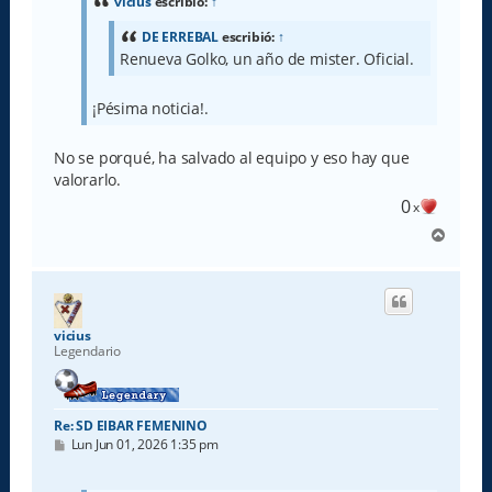
a
vicius
escribió:
↑
j
e
DE ERREBAL
escribió:
↑
Renueva Golko, un año de mister. Oficial.
¡Pésima noticia!.
No se porqué, ha salvado al equipo y eso hay que
valorarlo.
0
x
A
r
r
i
b
a
vicius
Legendario
Re: SD EIBAR FEMENINO
M
Lun Jun 01, 2026 1:35 pm
e
n
s