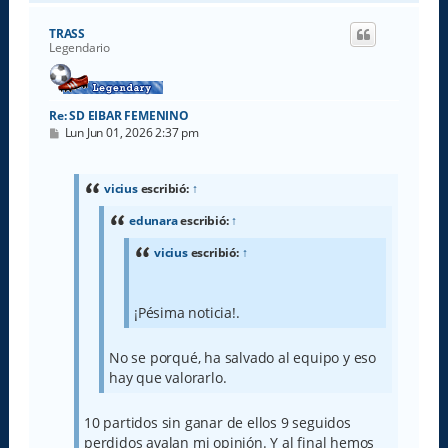
r
i
TRASS
b
Legendario
a
Re: SD EIBAR FEMENINO
M
Lun Jun 01, 2026 2:37 pm
e
n
s
a
vicius
escribió:
↑
j
e
edunara
escribió:
↑
vicius
escribió:
↑
¡Pésima noticia!.
No se porqué, ha salvado al equipo y eso
hay que valorarlo.
10 partidos sin ganar de ellos 9 seguidos
perdidos avalan mi opinión. Y al final hemos