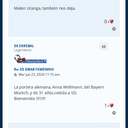
n
s
Malen Uranga, también nos deja.
a
j
e
0
x
A
r
r
i
DE ERREBAL
b
Legendario
a
Re: SD EIBAR FEMENINO
M
Mar Jun 23, 2026 11:15 am
e
n
s
La portera alemana, Anna Wellmann, del Bayern
a
Múnich, y de 31 años,cedida a SD.
j
e
Bienvenida !!!!!!!!!
1
x
A
r
r
i