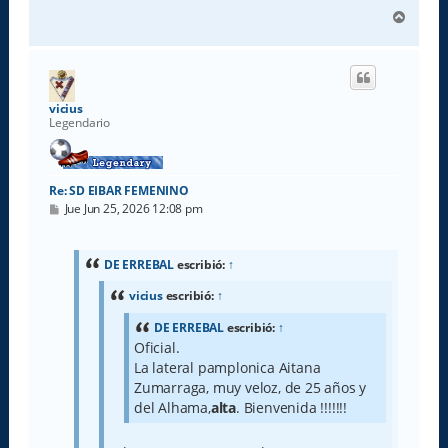
A
r
r
i
b
a
vicius
Legendario
Re: SD EIBAR FEMENINO
M
Jue Jun 25, 2026 12:08 pm
e
n
s
a
DE ERREBAL
escribió:
↑
j
e
vicius
escribió:
↑
DE ERREBAL
escribió:
↑
Oficial.
La lateral pamplonica Aitana
Zumarraga, muy veloz, de 25 años y
del Alhama,
alta
. Bienvenida !!!!!!!