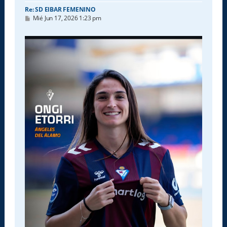
Re: SD EIBAR FEMENINO
M
Mié Jun 17, 2026 1:23 pm
e
n
s
a
j
e