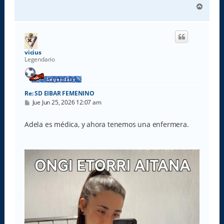
A
r
r
i
b
a
vicius
Legendario
Re: SD EIBAR FEMENINO
M
Jue Jun 25, 2026 12:07 am
e
n
s
Adela es médica, y ahora tenemos una enfermera.
a
j
e