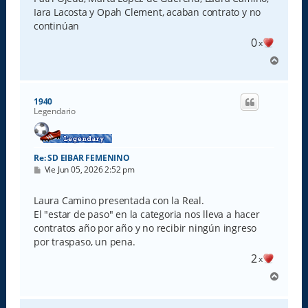
a
Iara Lacosta y Opah Clement, acaban contrato y no
j
e
continúan
0
x
A
r
r
i
1940
b
Legendario
a
Re: SD EIBAR FEMENINO
M
Vie Jun 05, 2026 2:52 pm
e
n
s
Laura Camino presentada con la Real.
a
El "estar de paso" en la categoria nos lleva a hacer
j
e
contratos año por año y no recibir ningún ingreso
por traspaso, un pena.
2
x
A
r
r