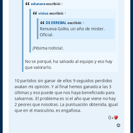
a
edunara
escribió:
↑
j
e
vicius
escribió:
↑
DE ERREBAL
escribió:
↑
Renueva Golko, un año de mister.
Oficial.
¡Pésima noticia!.
No se porqué, ha salvado al equipo y eso hay
que valorarlo.
10 partidos sin ganar de ellos 9 seguidos perdidos
avalan mi opinión. Y al final hemos ganado a las 3
últimas y eso puede que nos haya beneficiado para
salvarnos. El problema es si el año que viene no hay
2 peores que nosotras. La puntuación obtenida, igual
que en el masculino, es engañosa.
0
x
A
r