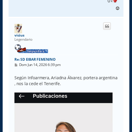
0
x
A
r
r
i
b
a
vicius
Legendario
Re: SD EIBAR FEMENINO
M
Dom Jun 14, 2026 6:39 pm
e
n
s
Según Infoarmera, Ariadna Álvarez, portera argentina
a
, nos la cede el Tenerife.
j
e