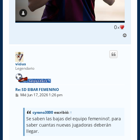
0
x
A
r
r
i
b
a
vicius
Legendario
Re: SD EIBAR FEMENINO
M
Mié Jun 17, 2026 1:26 pm
e
n
s
a
cyrano3000
escribió:
↑
j
Se saben las bajas del equipo femenino?, para
e
saber cuantas nuevas jugadoras deberán
llegar.