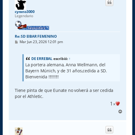
b
a
cyrano3000
Legendario
Re: SD EIBAR FEMENINO
M
Mar Jun 23, 2026 12:01 pm
e
n
s
a
DE ERREBAL
escribió:
↑
j
La portera alemana, Anna Wellmann, del
e
Bayern Múnich, y de 31 años,cedida a SD.
Bienvenida !!!!!!!!!
Tiene pinta de que Eunate no volverá a ser cedida
por el Athletic.
1
x
A
r
r
i
b