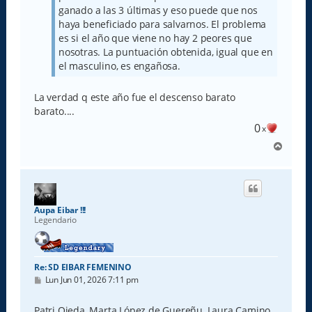
ganado a las 3 últimas y eso puede que nos
haya beneficiado para salvarnos. El problema
es si el año que viene no hay 2 peores que
nosotras. La puntuación obtenida, igual que en
el masculino, es engañosa.
La verdad q este año fue el descenso barato
barato....
0
x
A
r
r
i
b
a
Aupa Eibar !!!
Legendario
Re: SD EIBAR FEMENINO
M
Lun Jun 01, 2026 7:11 pm
e
n
s
Patri Ojeda, Marta López de Guereñu, Laura Camino,