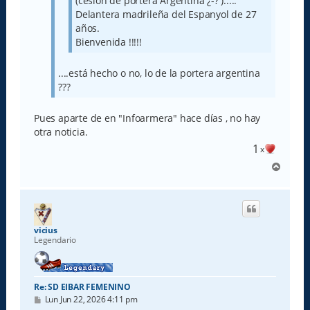
(cesion de portera Argentina ¿-? ).....
Delantera madrileña del Espanyol de 27
años.
Bienvenida !!!!!
....está hecho o no, lo de la portera argentina
???
Pues aparte de en "Infoarmera" hace días , no hay
otra noticia.
1
x
A
r
r
i
b
a
vicius
Legendario
Re: SD EIBAR FEMENINO
M
Lun Jun 22, 2026 4:11 pm
e