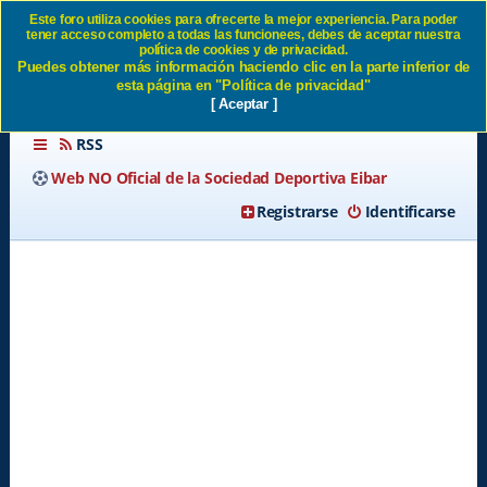
Este foro utiliza cookies para ofrecerte la mejor experiencia. Para poder
tener acceso completo a todas las funcionees, debes de aceptar nuestra
SD EIBAR FEMENINO -
política de cookies y de privacidad.
Puedes obtener más información haciendo clic en la parte inferior de
Página 119 SD Eibar
esta página en "Política de privacidad"
[ Aceptar ]
RSS
Web NO Oficial de la Sociedad Deportiva Eibar
Registrarse
Identificarse