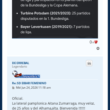
0
x
A
r
r
i
DE ERREBAL
b
Legendario
a
Re: SD EIBAR FEMENINO
M
Mié Jun 24, 2026 11:18 am
e
n
s
Oficial.
a
La lateral pamplonica Aitana Zumarraga, muy veloz,
j
e
de 25 años y del Alhama,alta. Bienvenida !!!!!!!