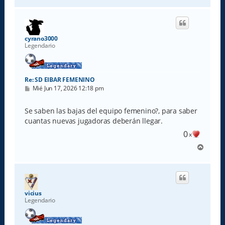
r
r
i
b
a
cyrano3000
Legendario
Re: SD EIBAR FEMENINO
M
Mié Jun 17, 2026 12:18 pm
e
n
s
Se saben las bajas del equipo femenino?, para saber
a
cuantas nuevas jugadoras deberán llegar.
j
e
0
x
A
r
r
i
b
a
vicius
Legendario