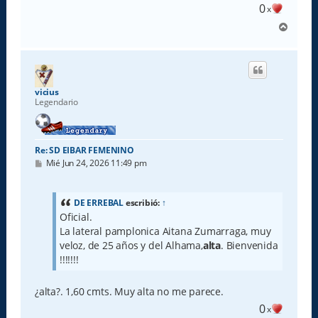
0
x
A
r
r
i
b
a
vicius
Legendario
Re: SD EIBAR FEMENINO
M
Mié Jun 24, 2026 11:49 pm
e
n
s
a
DE ERREBAL
escribió:
↑
j
Oficial.
e
La lateral pamplonica Aitana Zumarraga, muy
veloz, de 25 años y del Alhama,
alta
. Bienvenida
!!!!!!!
¿alta?. 1,60 cmts. Muy alta no me parece.
0
x