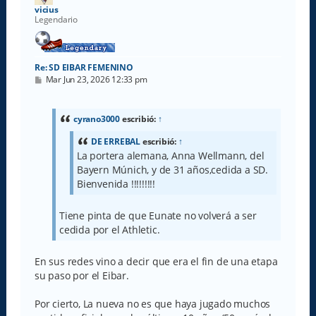
a
vicius
Legendario
Re: SD EIBAR FEMENINO
M
Mar Jun 23, 2026 12:33 pm
e
n
s
a
cyrano3000
escribió:
↑
j
e
DE ERREBAL
escribió:
↑
La portera alemana, Anna Wellmann, del
Bayern Múnich, y de 31 años,cedida a SD.
Bienvenida !!!!!!!!!
Tiene pinta de que Eunate no volverá a ser
cedida por el Athletic.
En sus redes vino a decir que era el fin de una etapa
su paso por el Eibar.
Por cierto, La nueva no es que haya jugado muchos