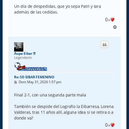
n
s
Un día de despedidas, que yo sepa Patri y Iara
a
además de las cedidas.
j
e
0
x
A
r
r
i
b
a
Aupa Eibar !!!
Legendario
Re: SD EIBAR FEMENINO
M
Dom May 31, 2026 1:57 pm
e
n
s
Final 2-1, con una segunda parte mala
a
j
e
También se despide del Logroño la Eibarresa, Lorena
Valderas, tras 11 años allí, alguna idea si se retira o a
donde va?
0
x