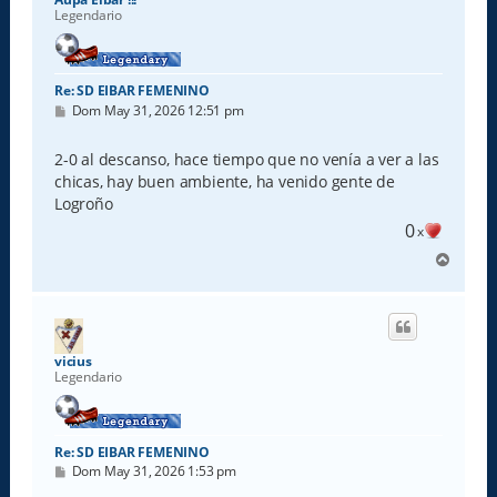
Legendario
Re: SD EIBAR FEMENINO
M
Dom May 31, 2026 12:51 pm
e
n
s
2-0 al descanso, hace tiempo que no venía a ver a las
a
chicas, hay buen ambiente, ha venido gente de
j
e
Logroño
0
x
A
r
r
i
b
a
vicius
Legendario
Re: SD EIBAR FEMENINO
M
Dom May 31, 2026 1:53 pm
e