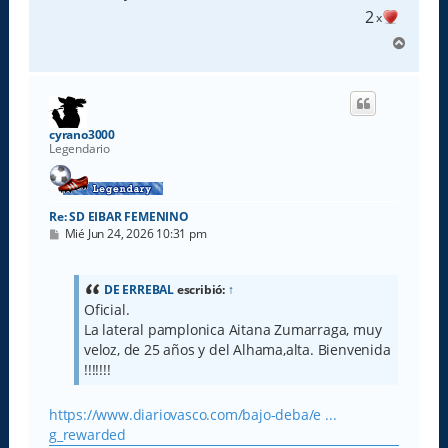
2
x
A
r
r
i
b
a
cyrano3000
Legendario
Re: SD EIBAR FEMENINO
M
Mié Jun 24, 2026 10:31 pm
e
n
s
a
DE ERREBAL
escribió:
↑
j
Oficial.
e
La lateral pamplonica Aitana Zumarraga, muy
veloz, de 25 años y del Alhama,alta. Bienvenida
!!!!!!!
https://www.diariovasco.com/bajo-deba/e ...
g_rewarded