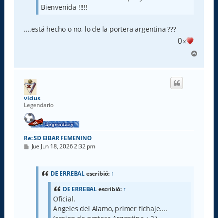
Bienvenida !!!!!
....está hecho o no, lo de la portera argentina ???
0
x
A
r
r
i
b
a
vicius
Legendario
Re: SD EIBAR FEMENINO
M
Jue Jun 18, 2026 2:32 pm
e
n
s
a
DE ERREBAL
escribió:
↑
j
e
DE ERREBAL
escribió:
↑
Oficial.
Angeles del Alamo, primer fichaje....