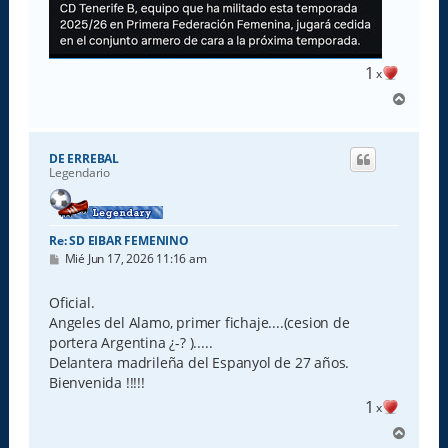
1
x
A
r
r
i
DE ERREBAL
b
Legendario
a
Re: SD EIBAR FEMENINO
M
Mié Jun 17, 2026 11:16 am
e
n
s
Oficial.
a
Angeles del Alamo, primer fichaje....(cesion de
j
e
portera Argentina ¿-? ).....
Delantera madrileña del Espanyol de 27 años.
Bienvenida !!!!!
1
x
A