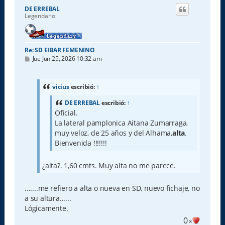
i
DE ERREBAL
b
Legendario
a
Re: SD EIBAR FEMENINO
M
Jue Jun 25, 2026 10:32 am
e
n
s
a
vicius
escribió:
↑
j
e
DE ERREBAL
escribió:
↑
Oficial.
La lateral pamplonica Aitana Zumarraga,
muy veloz, de 25 años y del Alhama,
alta
.
Bienvenida !!!!!!!
¿alta?. 1,60 cmts. Muy alta no me parece.
.......me refiero a alta o nueva en SD, nuevo fichaje, no
a su altura......
Lógicamente.
0
x