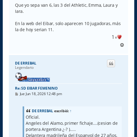
Que yo sepa van 6, las 3 del Athletic, Emma, Laura y
Iara.
En la web del Eibar, solo aparecen 10 jugadoras, más
la de hoy serian 11.
1
x
A
r
r
i
DE ERREBAL
b
Legendario
a
Re: SD EIBAR FEMENINO
M
Jue Jun 18, 2026 12:48 pm
e
n
s
a
DE ERREBAL
escribió:
↑
j
Oficial.
e
Angeles del Alamo, primer fichaje....(cesion de
portera Argentina ¿-? ).....
Delantera madrileña del Espanyol de 27 años.