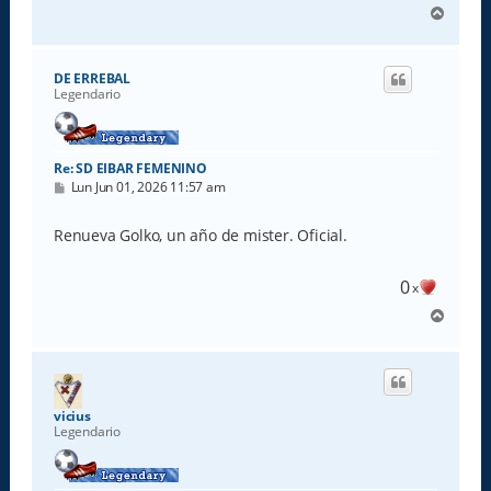
A
r
r
i
DE ERREBAL
b
Legendario
a
Re: SD EIBAR FEMENINO
M
Lun Jun 01, 2026 11:57 am
e
n
s
Renueva Golko, un año de mister. Oficial.
a
j
e
0
x
A
r
r
i
b
a
vicius
Legendario