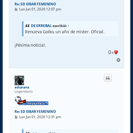
Re: SD EIBAR FEMENINO
M
Lun Jun 01, 2026 12:07 pm
e
n
s
a
DE ERREBAL
escribió:
↑
j
Renueva Golko, un año de mister. Oficial.
e
¡Pésima noticia!.
0
x
A
r
r
i
b
a
edunara
Legendario
Re: SD EIBAR FEMENINO
M
Lun Jun 01, 2026 12:31 pm
e
n
s