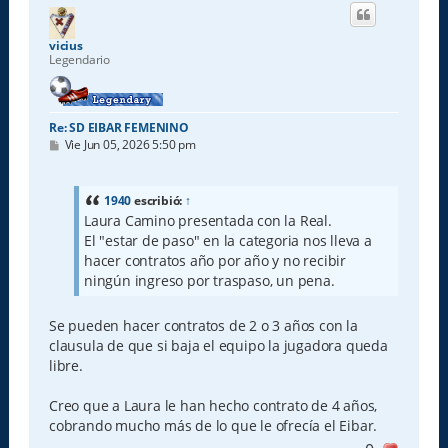
i
b
a
vicius
Legendario
Re: SD EIBAR FEMENINO
M
Vie Jun 05, 2026 5:50 pm
e
n
s
a
1940
escribió:
↑
j
Laura Camino presentada con la Real.
e
El "estar de paso" en la categoria nos lleva a
hacer contratos año por año y no recibir
ningún ingreso por traspaso, un pena.
Se pueden hacer contratos de 2 o 3 años con la
clausula de que si baja el equipo la jugadora queda
libre.
Creo que a Laura le han hecho contrato de 4 años,
cobrando mucho más de lo que le ofrecía el Eibar.