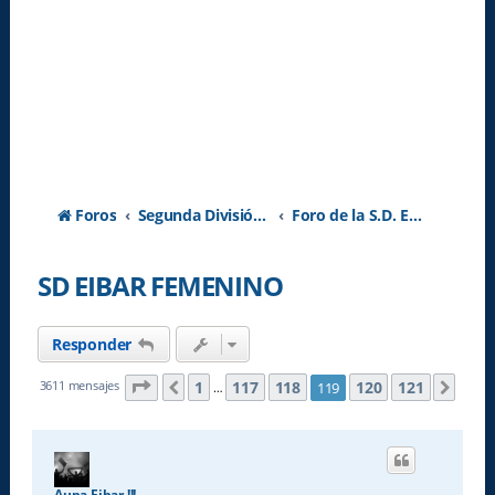
Foros
Segunda División A - Temporada 2026-2027
Foro de la S.D. Eibar
SD EIBAR FEMENINO
Responder
Página
119
de
121
1
117
118
120
121
3611 mensajes
119
Anterior
Sigu
…
Aupa Eibar !!!