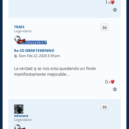
e
1
x
A
r
r
i
TRASS
b
Legendario
a
Re: SD EIBAR FEMENINO
M
Dom Feb 22, 2026 3:39 pm
e
n
s
La verdad q se nos esta quedando un finde
a
manifiestamente mejorable...
j
e
0
x
A
r
r
i
b
a
edunara
Legendario