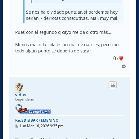
Se nos ha olvidado puntuar, si perdemos hoy
serían 7 derrotas consecutivas. Mal, muy mal.
Pues con el segundo q cayo me da q otro más....
Menos mal q la cola estan mal de narices, pero con
todo algun punto se debería de sacar.
0
x
A
r
r
i
b
a
vicius
Legendario
Re: SD EIBAR FEMENINO
M
Lun Mar 16, 2026 9:35 pm
e
n
s