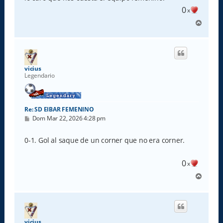
0
x
A
r
r
i
b
a
vicius
Legendario
Re: SD EIBAR FEMENINO
M
Dom Mar 22, 2026 4:28 pm
e
n
s
0-1. Gol al saque de un corner que no era corner.
a
j
e
0
x
A
r
r
i
b
a
vicius