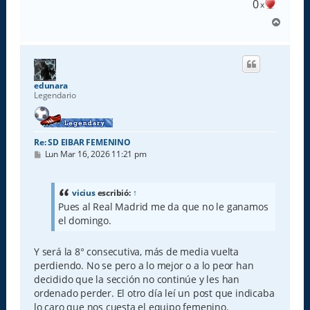
0
x
A
r
r
i
b
a
edunara
Legendario
Re: SD EIBAR FEMENINO
M
Lun Mar 16, 2026 11:21 pm
e
n
s
a
vicius
escribió:
↑
j
Pues al Real Madrid me da que no le ganamos
e
el domingo.
Y será la 8° consecutiva, más de media vuelta
perdiendo. No se pero a lo mejor o a lo peor han
decidido que la sección no continúe y les han
ordenado perder. El otro día leí un post que indicaba
lo caro que nos cuesta el equipo femenino.