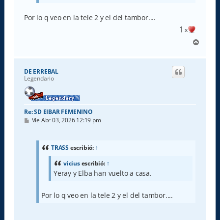
Por lo q veo en la tele 2 y el del tambor....
1
x
A
r
r
i
DE ERREBAL
b
Legendario
a
Re: SD EIBAR FEMENINO
M
Vie Abr 03, 2026 12:19 pm
e
n
s
a
TRASS
escribió:
↑
j
e
vicius
escribió:
↑
Yeray y Elba han vuelto a casa.
Por lo q veo en la tele 2 y el del tambor....