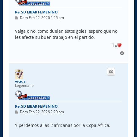
Re: SD EIBAR FEMENINO
M
Dom Feb 22, 2026 2:25 pm
e
n
s
Valga o no, cómo duelen estos goles, espero que no
a
les afecte su buen trabajo en el partido.
j
e
1
x
A
r
r
i
b
a
vicius
Legendario
Re: SD EIBAR FEMENINO
M
Dom Feb 22, 2026 2:29 pm
e
n
s
Y perdemos a las 2 africanas por la Copa África.
a
j