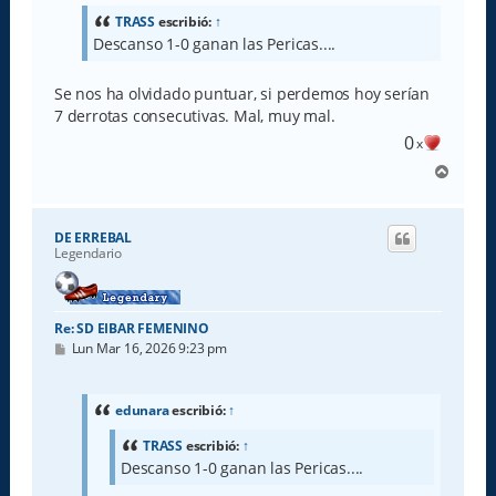
s
a
TRASS
escribió:
↑
j
Descanso 1-0 ganan las Pericas....
e
Se nos ha olvidado puntuar, si perdemos hoy serían
7 derrotas consecutivas. Mal, muy mal.
0
x
A
r
r
i
DE ERREBAL
b
Legendario
a
Re: SD EIBAR FEMENINO
M
Lun Mar 16, 2026 9:23 pm
e
n
s
a
edunara
escribió:
↑
j
e
TRASS
escribió:
↑
Descanso 1-0 ganan las Pericas....