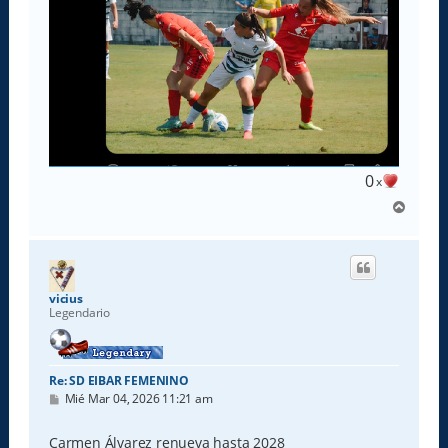
0
x
A
r
r
i
b
a
vicius
Legendario
Re: SD EIBAR FEMENINO
M
Mié Mar 04, 2026 11:21 am
e
n
s
Carmen Álvarez renueva hasta 2028