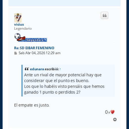
r
r
i
b
a
vicius
Legendario
Re: SD EIBAR FEMENINO
M
Sab Abr 04, 2026 12:29 am
e
n
s
a
edunara
escribió:
↑
j
Ante un rival de mayor potencial hay que
e
considerar que el punto es bueno.
Los que lo habéis visto pensáis que hemos
ganado 1 punto o perdidos 2?
El empate es justo.
0
x
A
r