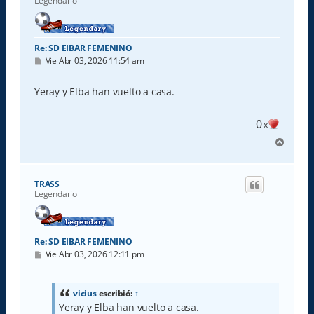
Legendario
Re: SD EIBAR FEMENINO
M
Vie Abr 03, 2026 11:54 am
e
n
s
Yeray y Elba han vuelto a casa.
a
j
e
0
x
A
r
r
i
TRASS
b
Legendario
a
Re: SD EIBAR FEMENINO
M
Vie Abr 03, 2026 12:11 pm
e
n
s
a
vicius
escribió:
↑
j
Yeray y Elba han vuelto a casa.
e