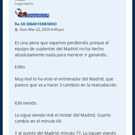
Legendario
Re: SD EIBAR FEMENINO
M
Dom Mar 22, 2026 4:49 pm
e
n
s
Es una pena que vayamos perdiendo, porque el
a
equipo de suplentes del Madrid no ha hecho
j
e
absolutamente nada para merecer ir ganando. .
Edito.
Muy mal lo ha visto el entrenador del Madrid, que
parece que va a hacer 3 cambios en la reanudación.
630 viendo.
Lo sigue viendo mal el mister del Madrid. Cuarto
cambio en el minuto 69.
Y el quinto del Madrid, minuto 77. Lo siguen viendo