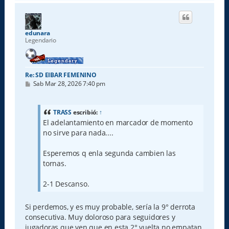
r
i
b
a
edunara
Legendario
Re: SD EIBAR FEMENINO
M
Sab Mar 28, 2026 7:40 pm
e
n
s
a
TRASS
escribió:
↑
j
El adelantamiento en marcador de momento
e
no sirve para nada....
Esperemos q enla segunda cambien las
tornas.
2-1 Descanso.
Si perdemos, y es muy probable, sería la 9° derrota
consecutiva. Muy doloroso para seguidores y
jugadoras que ven que en esta 2° vuelta no empatan