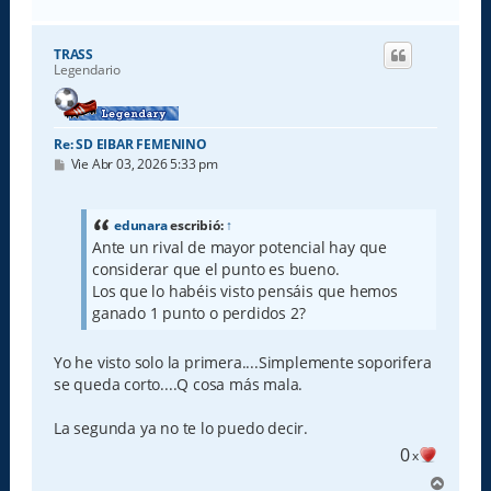
r
r
i
TRASS
b
Legendario
a
Re: SD EIBAR FEMENINO
M
Vie Abr 03, 2026 5:33 pm
e
n
s
a
edunara
escribió:
↑
j
Ante un rival de mayor potencial hay que
e
considerar que el punto es bueno.
Los que lo habéis visto pensáis que hemos
ganado 1 punto o perdidos 2?
Yo he visto solo la primera....Simplemente soporifera
se queda corto....Q cosa más mala.
La segunda ya no te lo puedo decir.
0
x
A