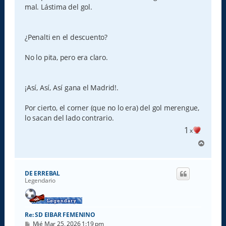
mal. Lástima del gol.
¿Penalti en el descuento?
No lo pita, pero era claro.
¡Así, Así, Así gana el Madrid!.
Por cierto, el corner (que no lo era) del gol merengue,
lo sacan del lado contrario.
1
x
A
r
r
i
DE ERREBAL
b
Legendario
a
Re: SD EIBAR FEMENINO
M
Mié Mar 25, 2026 1:19 pm