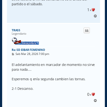
partido o el sábado.
1
x
A
r
r
i
TRASS
b
Legendario
a
Re: SD EIBAR FEMENINO
M
Sab Mar 28, 2026 7:00 pm
e
n
s
El adelantamiento en marcador de momento no sirve
a
para nada....
j
e
Esperemos q enla segunda cambien las tornas.
2-1 Descanso.
0
x
A
r