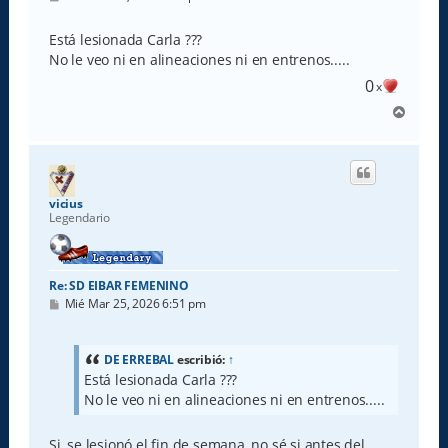
e
n
s
Está lesionada Carla ???
a
No le veo ni en alineaciones ni en entrenos.....
j
e
0
x
A
r
r
i
b
a
vicius
Legendario
Re: SD EIBAR FEMENINO
M
Mié Mar 25, 2026 6:51 pm
e
n
s
a
DE ERREBAL
escribió:
↑
j
Está lesionada Carla ???
e
No le veo ni en alineaciones ni en entrenos.....
Si, se lesionó el fin de semana, no sé si antes del