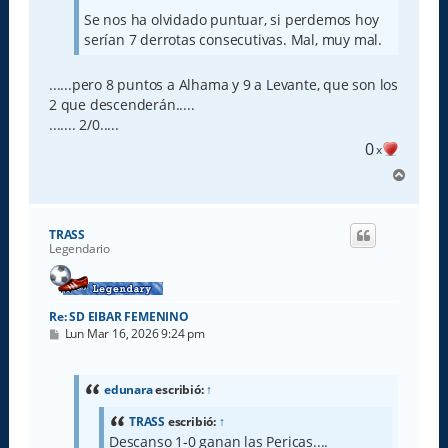
Se nos ha olvidado puntuar, si perdemos hoy
serían 7 derrotas consecutivas. Mal, muy mal.
......pero 8 puntos a Alhama y 9 a Levante, que son los
2 que descenderán.....
....... 2/0.....
0
x
A
r
r
i
TRASS
b
Legendario
a
Re: SD EIBAR FEMENINO
M
Lun Mar 16, 2026 9:24 pm
e
n
s
a
edunara
escribió:
↑
j
e
TRASS
escribió:
↑
Descanso 1-0 ganan las Pericas....