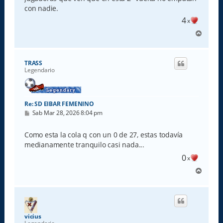
con nadie.
4
x
A
r
r
i
TRASS
b
Legendario
a
Re: SD EIBAR FEMENINO
M
Sab Mar 28, 2026 8:04 pm
e
n
s
Como esta la cola q con un 0 de 27, estas todavía
a
medianamente tranquilo casi nada...
j
e
0
x
A
r
r
i
b
a
vicius