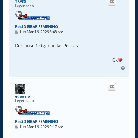
TRASS
b
Legendario
a
Re: SD EIBAR FEMENINO
M
Lun Mar 16, 2026 8:48 pm
e
n
s
Descanso 1-0 ganan las Pericas....
a
j
e
0
x
A
r
r
i
b
a
edunara
Legendario
Re: SD EIBAR FEMENINO
M
Lun Mar 16, 2026 9:17 pm
e
n