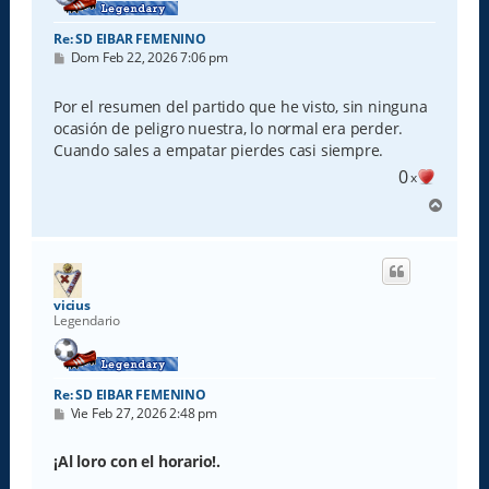
Re: SD EIBAR FEMENINO
M
Dom Feb 22, 2026 7:06 pm
e
n
s
Por el resumen del partido que he visto, sin ninguna
a
ocasión de peligro nuestra, lo normal era perder.
j
e
Cuando sales a empatar pierdes casi siempre.
0
x
A
r
r
i
b
a
vicius
Legendario
Re: SD EIBAR FEMENINO
M
Vie Feb 27, 2026 2:48 pm
e
n
s
¡Al loro con el horario!.
a
j