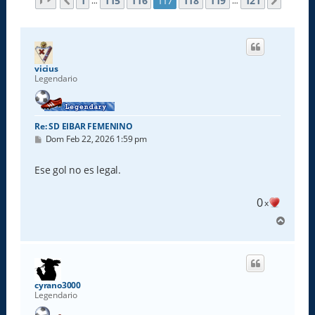
Página
117
de
121
1
115
116
118
119
121
117
Anterior
Siguie
…
…
vicius
Legendario
Re: SD EIBAR FEMENINO
M
Dom Feb 22, 2026 1:59 pm
e
n
s
Ese gol no es legal.
a
j
e
0
x
A
r
r
i
b
a
cyrano3000
Legendario