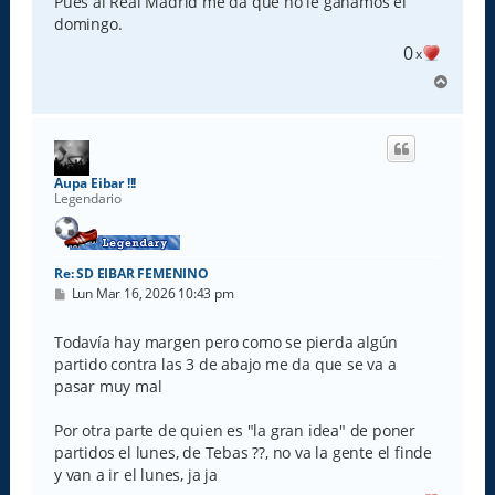
Pues al Real Madrid me da que no le ganamos el
a
domingo.
j
e
0
x
A
r
r
i
b
a
Aupa Eibar !!!
Legendario
Re: SD EIBAR FEMENINO
M
Lun Mar 16, 2026 10:43 pm
e
n
s
Todavía hay margen pero como se pierda algún
a
partido contra las 3 de abajo me da que se va a
j
e
pasar muy mal
Por otra parte de quien es "la gran idea" de poner
partidos el lunes, de Tebas ??, no va la gente el finde
y van a ir el lunes, ja ja