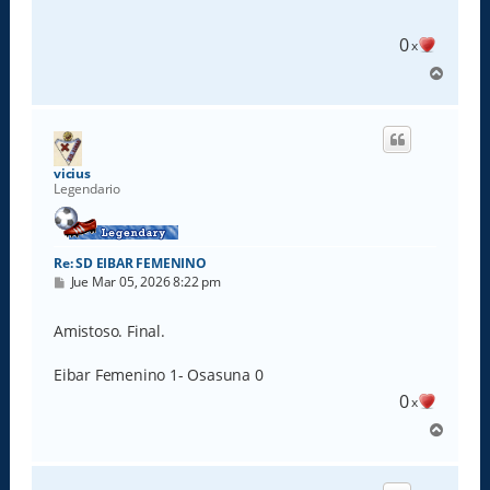
a
j
e
0
x
A
r
r
i
b
a
vicius
Legendario
Re: SD EIBAR FEMENINO
M
Jue Mar 05, 2026 8:22 pm
e
n
s
Amistoso. Final.
a
j
e
Eibar Femenino 1- Osasuna 0
0
x
A
r
r
i