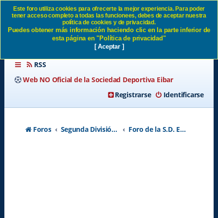
Este foro utiliza cookies para ofrecerte la mejor experiencia. Para poder
tener acceso completo a todas las funcionees, debes de aceptar nuestra
SD EIBAR FEMENINO -
política de cookies y de privacidad.
Puedes obtener más información haciendo clic en la parte inferior de
Página 117 SD Eibar
esta página en "Política de privacidad"
[ Aceptar ]
RSS
Web NO Oficial de la Sociedad Deportiva Eibar
Registrarse
Identificarse
Foros
Segunda División A - Temporada 2026-2027
Foro de la S.D. Eibar