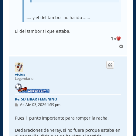
..... y el del tambor no ha ido ......
El del tambor si que estaba.
1
x
A
r
r
i
b
a
vicius
Legendario
Re: SD EIBAR FEMENINO
M
Vie Abr 03, 2026 1:59 pm
e
n
s
Pues 1 punto importante para romper la racha.
a
j
e
Declaraciones de Yeray, si no fuera porque estaba en