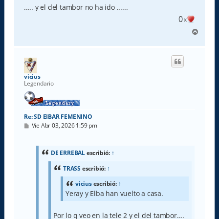
..... y el del tambor no ha ido ......
0
x
A
r
r
i
b
a
vicius
Legendario
Re: SD EIBAR FEMENINO
M
Vie Abr 03, 2026 1:59 pm
e
n
s
a
DE ERREBAL
escribió:
↑
j
e
TRASS
escribió:
↑
vicius
escribió:
↑
Yeray y Elba han vuelto a casa.
Por lo q veo en la tele 2 y el del tambor....