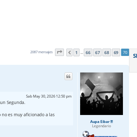
Página
70
de
70
1
66
67
68
69
2087 mensajes
70
Anterior
…
S
Sab May 30, 2026 12:50 pm
a un Segunda.
 no es muy aficionado a las
Aupa Eibar !!!
Legendario