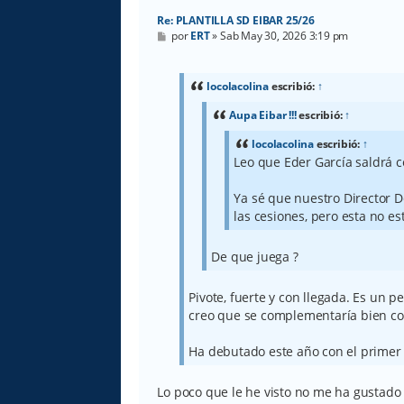
Re: PLANTILLA SD EIBAR 25/26
M
por
ERT
»
Sab May 30, 2026 3:19 pm
e
n
s
a
locolacolina
escribió:
↑
j
e
Aupa Eibar !!!
escribió:
↑
locolacolina
escribió:
↑
Leo que Eder García saldrá 
Ya sé que nuestro Director D
las cesiones, pero esta no es
De que juega ?
Pivote, fuerte y con llegada. Es un p
creo que se complementaría bien con
Ha debutado este año con el primer
Lo poco que le he visto no me ha gustado