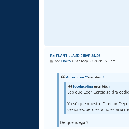
Re: PLANTILLA SD EIBAR 25/26
M
por
TRASS
»
Sab May 30, 2026 1:21 pm
e
n
s
a
Aupa Eibar !!!
escribió:
↑
j
e
locolacolina
escribió:
↑
Leo que Eder García saldrá cedi
Ya sé que nuestro Director Depor
cesiones, pero esta no estaría ma
De que juega ?