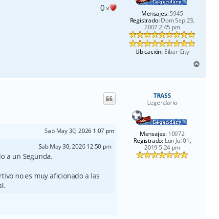
0
x
Mensajes:
5945
Registrado:
Dom Sep 23,
2007 2:45 pm
Ubicación:
Eibar City
A
r
r
i
TRASS
b
Legendario
a
Sab May 30, 2026 1:07 pm
Mensajes:
10972
Registrado:
Lun Jul 01,
Sab May 30, 2026 12:50 pm
2019 5:24 pm
do a un Segunda.
tivo no es muy aficionado a las
l.