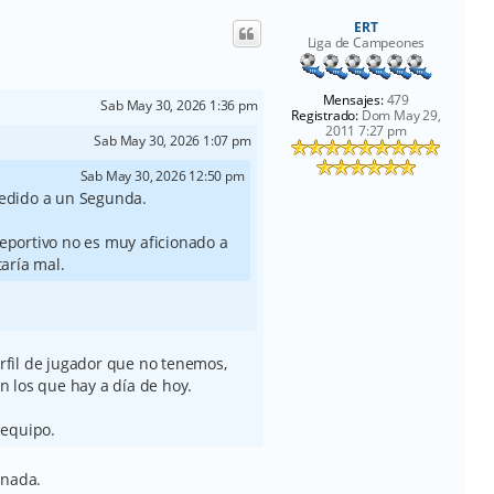
i
ERT
b
Liga de Campeones
a
Mensajes:
479
Sab May 30, 2026 1:36 pm
Registrado:
Dom May 29,
2011 7:27 pm
Sab May 30, 2026 1:07 pm
Sab May 30, 2026 12:50 pm
cedido a un Segunda.
eportivo no es muy aficionado a
taría mal.
erfil de jugador que no tenemos,
 los que hay a día de hoy.
 equipo.
 nada.