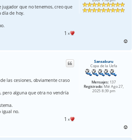
 de jugador que no tenemos, creo que
 día de hoy.
po.
1
x
A
r
r
i
Sansaburu
b
Copa de la Uefa
a
 de las cesiones, obviamente craso
Mensajes:
137
Registrado:
Mié Ago 27,
2025 8:39 pm
o, pero alguna que otra no vendría
istema.
 igual no.
1
x
A
r
r