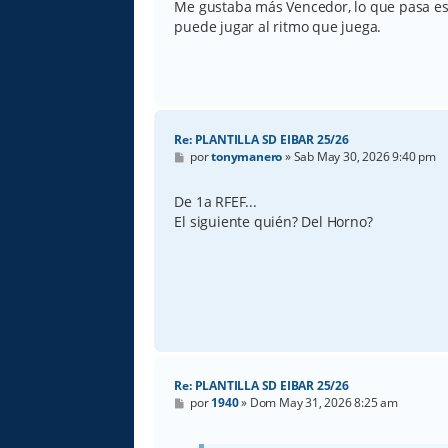
Me gustaba más Vencedor, lo que pasa es 
puede jugar al ritmo que juega.
Re: PLANTILLA SD EIBAR 25/26
M
por
tonymanero
»
Sab May 30, 2026 9:40 pm
e
n
s
De 1a RFEF...
a
El siguiente quién? Del Horno?
j
e
Re: PLANTILLA SD EIBAR 25/26
M
por
1940
»
Dom May 31, 2026 8:25 am
e
n
s