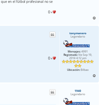
que en el fútbol profesional no se
0
x
A
r
r
i
tonymanero
b
Legendario
a
Mensajes:
4991
Registrado:
Vie Sep 19,
0
2014 4:12 pm
x
Ubicación:
Bilbao
A
r
r
i
1940
b
Legendario
a