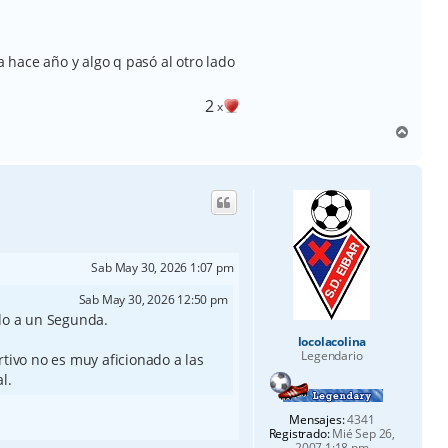
a hace año y algo q pasó al otro lado
2
x
A
r
r
i
b
a
Sab May 30, 2026 1:07 pm
Sab May 30, 2026 12:50 pm
do a un Segunda.
locolacolina
Legendario
tivo no es muy aficionado a las
l.
Mensajes:
4341
Registrado:
Mié Sep 26,
2007 1:18 pm