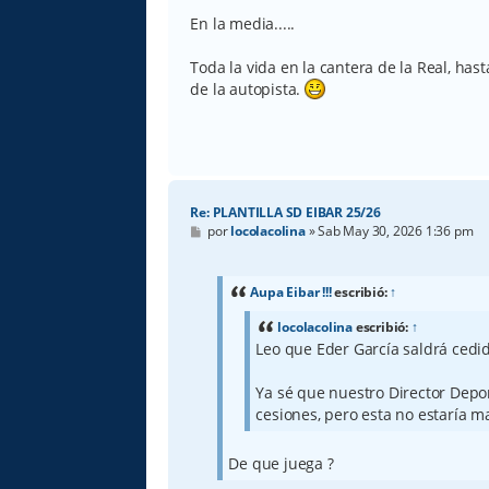
En la media.....
Toda la vida en la cantera de la Real, hast
de la autopista.
Re: PLANTILLA SD EIBAR 25/26
M
por
locolacolina
»
Sab May 30, 2026 1:36 pm
e
n
s
a
Aupa Eibar !!!
escribió:
↑
j
e
locolacolina
escribió:
↑
Leo que Eder García saldrá cedi
Ya sé que nuestro Director Depor
cesiones, pero esta no estaría ma
De que juega ?