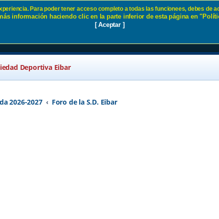
 experiencia. Para poder tener acceso completo a todas las funcionees, debes de ac
ás información haciendo clic en la parte inferior de esta página en "Políti
 25/26 - Página 70 SD Eibar
[ Aceptar ]
ciedad Deportiva Eibar
da 2026-2027
Foro de la S.D. Eibar