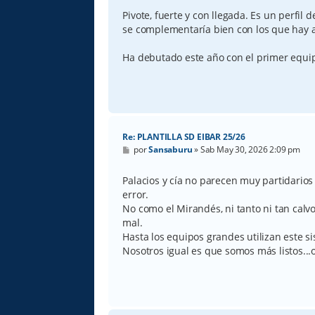
Pivote, fuerte y con llegada. Es un perfil
se complementaría bien con los que hay a
Ha debutado este año con el primer equi
Re: PLANTILLA SD EIBAR 25/26
M
por
Sansaburu
»
Sab May 30, 2026 2:09 pm
e
n
s
Palacios y cía no parecen muy partidarios
a
error.
j
e
No como el Mirandés, ni tanto ni tan calv
mal.
Hasta los equipos grandes utilizan este s
Nosotros igual es que somos más listos...o