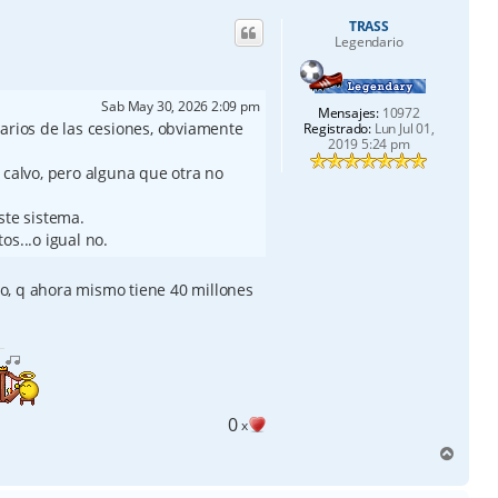
i
TRASS
b
Legendario
a
Sab May 30, 2026 2:09 pm
Mensajes:
10972
arios de las cesiones, obviamente
Registrado:
Lun Jul 01,
2019 5:24 pm
 calvo, pero alguna que otra no
ste sistema.
os...o igual no.
ano, q ahora mismo tiene 40 millones
0
x
A
r
r