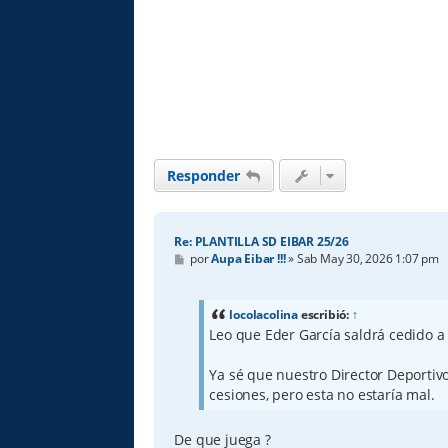
Responder
Re: PLANTILLA SD EIBAR 25/26
M
por
Aupa Eibar !!!
»
Sab May 30, 2026 1:07 pm
e
n
s
a
locolacolina
escribió:
↑
j
Leo que Eder García saldrá cedido 
e
Ya sé que nuestro Director Deportivo
cesiones, pero esta no estaría mal.
De que juega ?