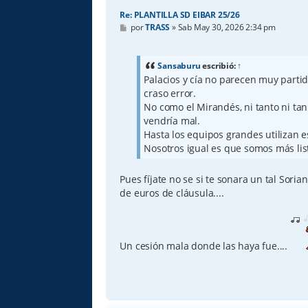
Re: PLANTILLA SD EIBAR 25/26
M
por
TRASS
»
Sab May 30, 2026 2:34 pm
e
n
s
a
Sansaburu
escribió:
↑
j
Palacios y cía no parecen muy partid
e
craso error.
No como el Mirandés, ni tanto ni tan
vendría mal.
Hasta los equipos grandes utilizan e
Nosotros igual es que somos más list
Pues fíjate no se si te sonara un tal Sori
de euros de cláusula....
Un cesión mala donde las haya fue....