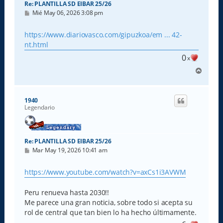
Re: PLANTILLA SD EIBAR 25/26
M
Mié May 06, 2026 3:08 pm
e
n
s
https://www.diariovasco.com/gipuzkoa/em ... 42-
a
nt.html
j
e
0
x
A
r
r
i
1940
b
Legendario
a
Re: PLANTILLA SD EIBAR 25/26
M
Mar May 19, 2026 10:41 am
e
n
s
https://www.youtube.com/watch?v=axCs1i3AVWM
a
j
e
Peru renueva hasta 2030!!
Me parece una gran noticia, sobre todo si acepta su
rol de central que tan bien lo ha hecho últimamente.