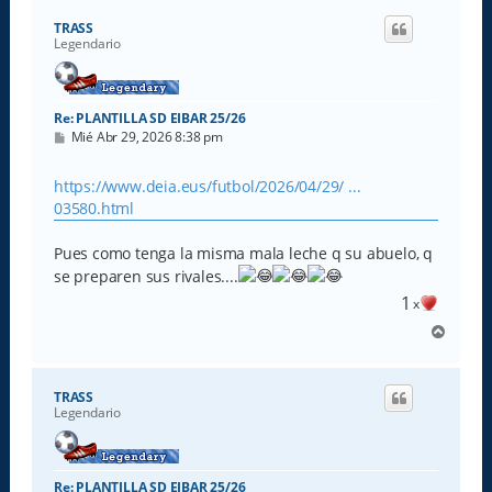
i
TRASS
b
Legendario
a
Re: PLANTILLA SD EIBAR 25/26
M
Mié Abr 29, 2026 8:38 pm
e
n
s
https://www.deia.eus/futbol/2026/04/29/ ...
a
03580.html
j
e
Pues como tenga la misma mala leche q su abuelo, q
se preparen sus rivales....
1
x
A
r
r
i
TRASS
b
Legendario
a
Re: PLANTILLA SD EIBAR 25/26