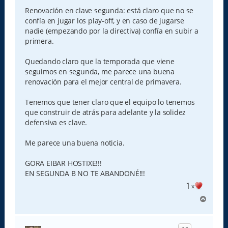
n
s
Renovación en clave segunda: está claro que no se
a
confía en jugar los play-off, y en caso de jugarse
j
e
nadie (empezando por la directiva) confía en subir a
primera.
Quedando claro que la temporada que viene
seguimos en segunda, me parece una buena
renovación para el mejor central de primavera.
Tenemos que tener claro que el equipo lo tenemos
que construir de atrás para adelante y la solidez
defensiva es clave.
Me parece una buena noticia.
GORA EIBAR HOSTIXE!!!
EN SEGUNDA B NO TE ABANDONÉ!!!
1
x
A
r
r
i