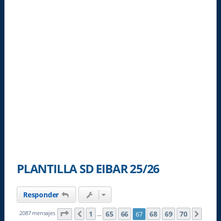
PLANTILLA SD EIBAR 25/26
Responder
Página
67
de
70
1
65
66
68
69
70
2087 mensajes
67
Anterior
Sigui
…