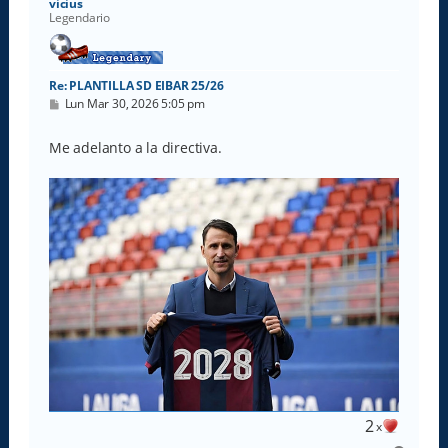
vicius
Legendario
Re: PLANTILLA SD EIBAR 25/26
M
Lun Mar 30, 2026 5:05 pm
e
n
s
Me adelanto a la directiva.
a
j
e
2
x