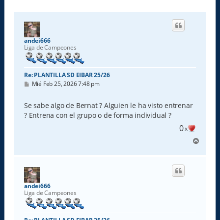
andei666
Liga de Campeones
Re: PLANTILLA SD EIBAR 25/26
M
Mié Feb 25, 2026 7:48 pm
e
n
s
Se sabe algo de Bernat ? Alguien le ha visto entrenar
a
? Entrena con el grupo o de forma individual ?
j
e
0
x
A
r
r
i
b
a
andei666
Liga de Campeones