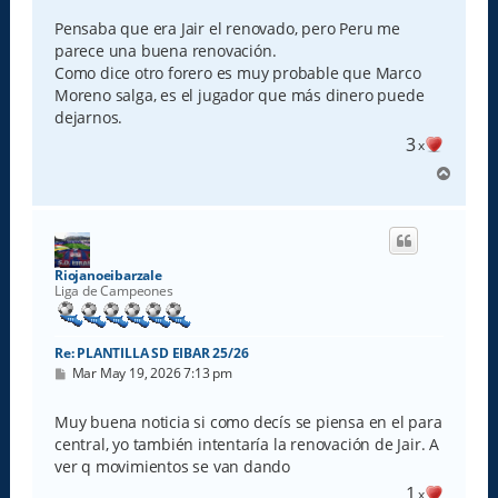
n
s
Pensaba que era Jair el renovado, pero Peru me
a
parece una buena renovación.
j
e
Como dice otro forero es muy probable que Marco
Moreno salga, es el jugador que más dinero puede
dejarnos.
3
x
A
r
r
i
b
a
Riojanoeibarzale
Liga de Campeones
Re: PLANTILLA SD EIBAR 25/26
M
Mar May 19, 2026 7:13 pm
e
n
s
Muy buena noticia si como decís se piensa en el para
a
central, yo también intentaría la renovación de Jair. A
j
e
ver q movimientos se van dando
1
x