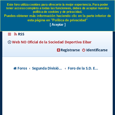
Este foro utiliza cookies para ofrecerte la mejor experiencia. Para poder
tener acceso completo a todas las funcionees, debes de aceptar nuestra
PLANTILLA SD EIBAR 25/26
política de cookies y de privacidad.
Puedes obtener más información haciendo clic en la parte inferior de
- Página 67 SD Eibar
esta página en "Política de privacidad"
[ Aceptar ]
RSS
Web NO Oficial de la Sociedad Deportiva Eibar
Registrarse
Identificarse
Foros
Segunda División A - Temporada 2026-2027
Foro de la S.D. Eibar