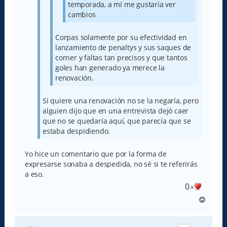
temporada, a mí me gustaría ver
cambios
Corpas solamente por su efectividad en
lanzamiento de penaltys y sus saques de
corner y faltas tan precisos y que tantos
goles han generado ya merece la
renovación.
Si quiere una renovación no se la negaría, pero
alguien dijo que en una entrevista dejó caer
que no se quedaría aquí, que parecía que se
estaba despidiendo.
Yo hice un comentario que por la forma de
expresarse sonaba a despedida, no sé si te referirás
a eso.
0
x
A
r
r
i