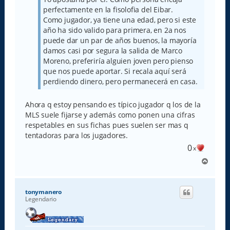
perfectamente en la fisolofia del Eibar.
Como jugador, ya tiene una edad, pero si este
año ha sido valido para primera, en 2a nos
puede dar un par de años buenos, la mayoría
damos casi por segura la salida de Marco
Moreno, preferiría alguien joven pero pienso
que nos puede aportar. Si recala aquí será
perdiendo dinero, pero permanecerá en casa.
Ahora q estoy pensando es típico jugador q los de la
MLS suele fijarse y además como ponen una cifras
respetables en sus fichas pues suelen ser mas q
tentadoras para los jugadores.
0
x
A
r
r
i
tonymanero
b
Legendario
a