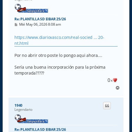
a
Re: PLANTILLA SD EIBAR 25/26
M
Mié May 06, 2026 8:08 am
e
n
s
https://www.diariovasco.com/real-socied ... 20-
a
nt.html
j
e
Por no abrir otro poste lo pongo aqui ahora....
Sería una buena incorporación para la próxima
temporada?????
0
x
A
r
r
i
1940
b
Legendario
a
Re: PLANTILLA SD EIBAR 25/26