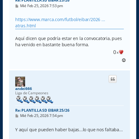
Re: PLANTILLA SD EIBAR 25/26
M
Mié Feb 25, 2026 7:53 pm
e
n
s
https://www.marca.com/futbol/eibar/2026 ...
a
atras.html
j
e
Aquí dicen que podría estar en la convocatoria, pues
ha venido en bastante buena forma.
0
x
A
r
r
i
b
a
andei666
Liga de Campeones
Re: PLANTILLA SD EIBAR 25/26
M
Mié Feb 25, 2026 7:54 pm
e
n
s
Y aquí que pueden haber bajas...lo que nos faltaba...
a
j