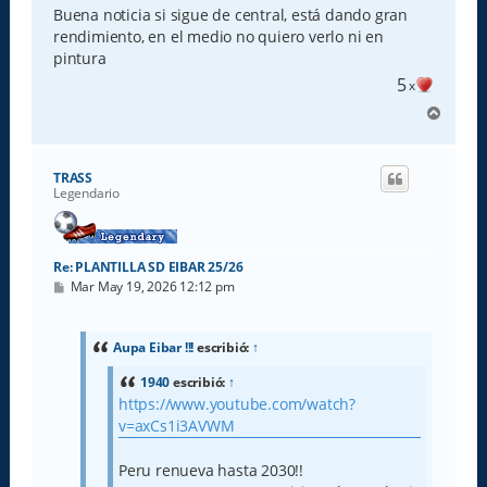
Buena noticia si sigue de central, está dando gran
rendimiento, en el medio no quiero verlo ni en
pintura
5
x
A
r
r
i
TRASS
b
Legendario
a
Re: PLANTILLA SD EIBAR 25/26
M
Mar May 19, 2026 12:12 pm
e
n
s
a
Aupa Eibar !!!
escribió:
↑
j
e
1940
escribió:
↑
https://www.youtube.com/watch?
v=axCs1i3AVWM
Peru renueva hasta 2030!!