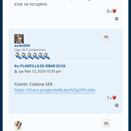
esos se recupere.
0
x
A
r
r
i
b
a
andei666
Liga de Campeones
Re: PLANTILLA SD EIBAR 25/26
M
Jue Mar 12, 2026 10:35 pm
e
n
s
Fuente: Cadena SER
a
https://share.google/wX8LAprN3q2PhLsMc
j
e
1
x
A
r
r
i
b
a