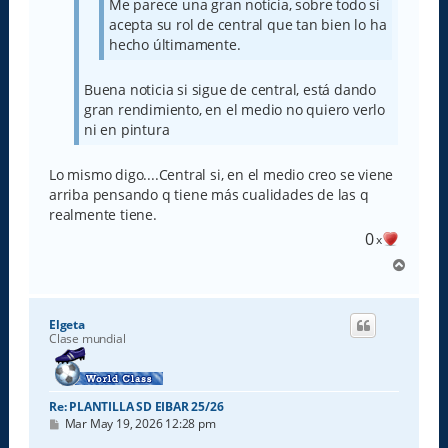
Me parece una gran noticia, sobre todo si
acepta su rol de central que tan bien lo ha
hecho últimamente.
Buena noticia si sigue de central, está dando
gran rendimiento, en el medio no quiero verlo
ni en pintura
Lo mismo digo....Central si, en el medio creo se viene
arriba pensando q tiene más cualidades de las q
realmente tiene.
0
x
A
r
r
i
Elgeta
b
Clase mundial
a
Re: PLANTILLA SD EIBAR 25/26
M
Mar May 19, 2026 12:28 pm
e