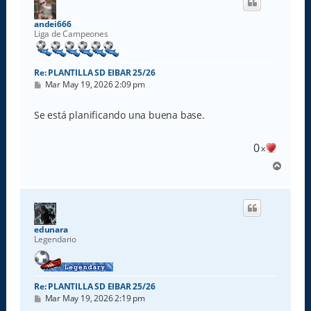
b
a
andei666
Liga de Campeones
Re: PLANTILLA SD EIBAR 25/26
M
Mar May 19, 2026 2:09 pm
e
n
s
Se está planificando una buena base.
a
j
e
0
x
A
r
r
i
b
a
edunara
Legendario
Re: PLANTILLA SD EIBAR 25/26
M
Mar May 19, 2026 2:19 pm
e