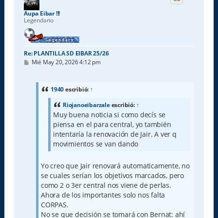
b
a
Aupa Eibar !!!
Legendario
Re: PLANTILLA SD EIBAR 25/26
M
Mié May 20, 2026 4:12 pm
e
n
s
a
1940
escribió:
↑
j
e
Riojanoeibarzale
escribió:
↑
Muy buena noticia si como decís se
piensa en el para central, yo también
intentaría la renovación de Jair. A ver q
movimientos se van dando
Yo creo que Jair renovará automaticamente, no
se cuales serían los objetivos marcados, pero
como 2 o 3er central nos viene de perlas.
Ahora de los importantes solo nos falta
CORPAS.
No se que decisión se tomará con Bernat: ahí