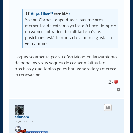
e
n
s
a
Aupa Eibar !!!
escribió:
↑
j
Yo con Corpas tengo dudas, sus mejores
e
momentos de extremo ya los dió hace tiempo y
no vamos sobrados de calidad en éstas
posiciones está temporada, a mí me gustaría
ver cambios
Corpas solamente por su efectividad en lanzamiento
de penaltys y sus saques de corner y faltas tan
precisos y que tantos goles han generado ya merece
la renovación.
2
x
A
r
r
i
b
a
edunara
Legendario