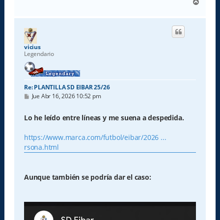
A
r
r
i
b
a
vicius
Legendario
Re: PLANTILLA SD EIBAR 25/26
M
Jue Abr 16, 2026 10:52 pm
e
n
s
Lo he leído entre líneas y me suena a despedida.
a
j
e
https://www.marca.com/futbol/eibar/2026 ...
rsona.html
Aunque también se podría dar el caso: