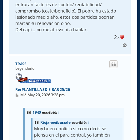
entraran factores de sueldo/ rentabilidad/
compromiso (coste/beneficio). El pobre ha estado
lesionado medio año, estos dos partidos podrían
marcar su renovación o no.
Del capi... no me atrevo ni a hablar.
2
x
A
r
r
i
TRASS
b
Legendario
a
Re: PLANTILLA SD EIBAR 25/26
M
Mié May 20, 2026 3:28 pm
e
n
s
a
1940
escribió:
↑
j
e
Riojanoeibarzale
escribió:
↑
Muy buena noticia si como decís se
piensa en el para central, yo también