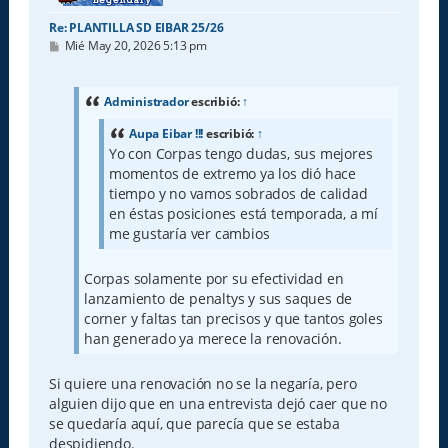
Re: PLANTILLA SD EIBAR 25/26
M
Mié May 20, 2026 5:13 pm
e
n
s
a
Administrador
escribió:
↑
j
e
Aupa Eibar !!!
escribió:
↑
Yo con Corpas tengo dudas, sus mejores
momentos de extremo ya los dió hace
tiempo y no vamos sobrados de calidad
en éstas posiciones está temporada, a mí
me gustaría ver cambios
Corpas solamente por su efectividad en
lanzamiento de penaltys y sus saques de
corner y faltas tan precisos y que tantos goles
han generado ya merece la renovación.
Si quiere una renovación no se la negaría, pero
alguien dijo que en una entrevista dejó caer que no
se quedaría aquí, que parecía que se estaba
despidiendo.