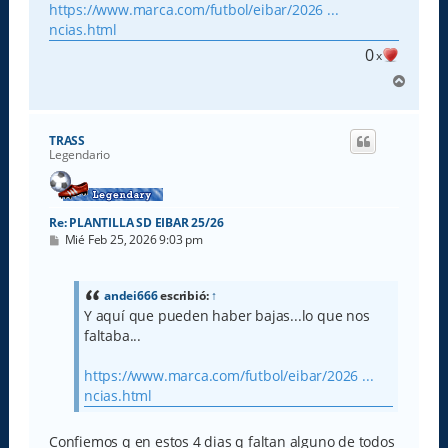
e
https://www.marca.com/futbol/eibar/2026 ...
ncias.html
0
x
A
r
r
i
TRASS
b
Legendario
a
Re: PLANTILLA SD EIBAR 25/26
M
Mié Feb 25, 2026 9:03 pm
e
n
s
a
andei666
escribió:
↑
j
Y aquí que pueden haber bajas...lo que nos
e
faltaba...
https://www.marca.com/futbol/eibar/2026 ...
ncias.html
Confiemos q en estos 4 dias q faltan alguno de todos