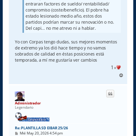
entraran factores de sueldo/ rentabilidad/
compromiso (coste/beneficio). El pobre ha
estado lesionado medio año, estos dos
partidos podrían marcar su renovación o no.
Del capi... no me atrevo ni a hablar.
Yo con Corpas tengo dudas, sus mejores momentos
de extremo ya los dió hace tiempo y no vamos
sobrados de calidad en éstas posiciones está
temporada, a mí me gustaría ver cambios
1
x
A
r
r
i
b
a
Administrador
Legendario
Re: PLANTILLA SD EIBAR 25/26
M
Mié May 20, 2026 4:54 pm