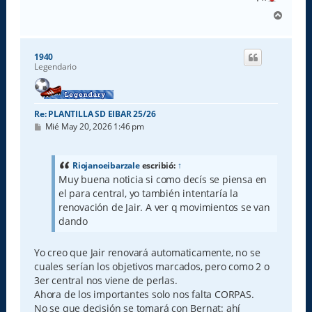
A
r
r
i
1940
b
Legendario
a
Re: PLANTILLA SD EIBAR 25/26
M
Mié May 20, 2026 1:46 pm
e
n
s
a
Riojanoeibarzale
escribió:
↑
j
Muy buena noticia si como decís se piensa en
e
el para central, yo también intentaría la
renovación de Jair. A ver q movimientos se van
dando
Yo creo que Jair renovará automaticamente, no se
cuales serían los objetivos marcados, pero como 2 o
3er central nos viene de perlas.
Ahora de los importantes solo nos falta CORPAS.
No se que decisión se tomará con Bernat: ahí