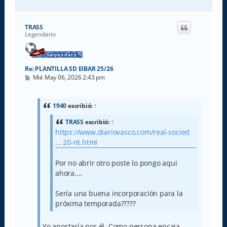
r
r
i
TRASS
b
Legendario
a
Re: PLANTILLA SD EIBAR 25/26
M
Mié May 06, 2026 2:43 pm
e
n
s
a
1940
escribió:
↑
j
e
TRASS
escribió:
↑
https://www.diariovasco.com/real-socied
... 20-nt.html
Por no abrir otro poste lo pongo aqui
ahora....
Sería una buena incorporación para la
próxima temporada?????
Yo apostaría por él. Como persona encaja