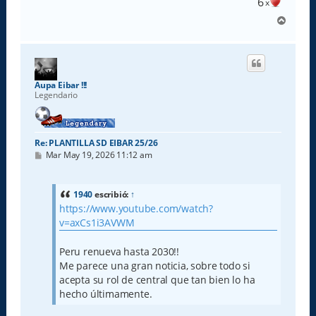
6
x
A
r
r
i
b
a
Aupa Eibar !!!
Legendario
Re: PLANTILLA SD EIBAR 25/26
M
Mar May 19, 2026 11:12 am
e
n
s
a
1940
escribió:
↑
j
https://www.youtube.com/watch?
e
v=axCs1i3AVWM
Peru renueva hasta 2030!!
Me parece una gran noticia, sobre todo si
acepta su rol de central que tan bien lo ha
hecho últimamente.