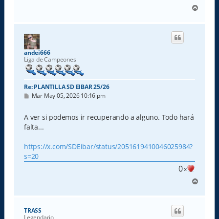
A
r
r
i
b
a
andei666
Liga de Campeones
Re: PLANTILLA SD EIBAR 25/26
M
Mar May 05, 2026 10:16 pm
e
n
s
A ver si podemos ir recuperando a alguno. Todo hará
a
falta...
j
e
https://x.com/SDEibar/status/2051619410046025984?
s=20
0
x
A
r
r
i
TRASS
b
Legendario