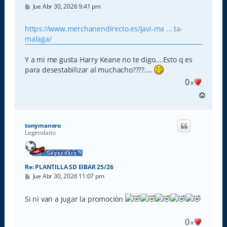
M
Jue Abr 30, 2026 9:41 pm
e
n
s
https://www.merchanendirecto.es/javi-ma ... ta-
a
malaga/
j
e
Y a mi me gusta Harry Keane no te digo....Esto q es
para desestabilizar al muchacho????....
0
x
A
r
r
i
tonymanero
b
Legendario
a
Re: PLANTILLA SD EIBAR 25/26
M
Jue Abr 30, 2026 11:07 pm
e
n
s
Si ni van a jugar la promoción
a
j
e
0
x