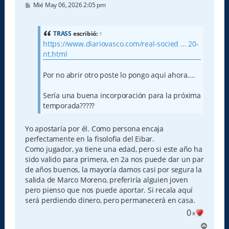
M
Mié May 06, 2026 2:05 pm
e
n
s
a
TRASS
escribió:
↑
j
https://www.diariovasco.com/real-socied ... 20-
e
nt.html
Por no abrir otro poste lo pongo aqui ahora....
Sería una buena incorporación para la próxima
temporada?????
Yo apostaría por él. Como persona encaja
perfectamente en la fisolofia del Eibar.
Como jugador, ya tiene una edad, pero si este año ha
sido valido para primera, en 2a nos puede dar un par
de años buenos, la mayoría damos casi por segura la
salida de Marco Moreno, preferiría alguien joven
pero pienso que nos puede aportar. Si recala aquí
será perdiendo dinero, pero permanecerá en casa.
0
x
A