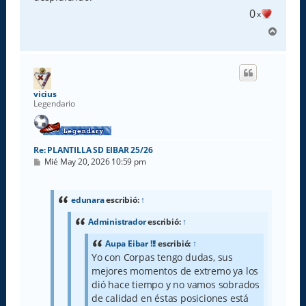
0
x
A
r
r
i
b
a
vicius
Legendario
Re: PLANTILLA SD EIBAR 25/26
M
Mié May 20, 2026 10:59 pm
e
n
s
a
edunara
escribió:
↑
j
e
Administrador
escribió:
↑
Aupa Eibar !!!
escribió:
↑
Yo con Corpas tengo dudas, sus
mejores momentos de extremo ya los
dió hace tiempo y no vamos sobrados
de calidad en éstas posiciones está