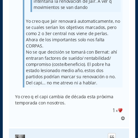
intentaría la renovación de Jair. A ver q
movimientos se van dando
Yo creo que Jair renovará automaticamente, no
se cuales serían los objetivos marcados, pero
como 2 o 3er central nos viene de perlas.
Ahora de los importantes solo nos falta
CORPAS.
No se que decisión se tomará con Bernat: ahí
entraran factores de sueldo/ rentabilidad/
compromiso (coste/beneficio). El pobre ha
estado lesionado medio año, estos dos
partidos podrían marcar su renovación o no.
Del capi... no me atrevo ni a hablar.
Yo creo q el capi cambia de década esta próxima
temporada con nosotros.
1
x
A
r
r
i