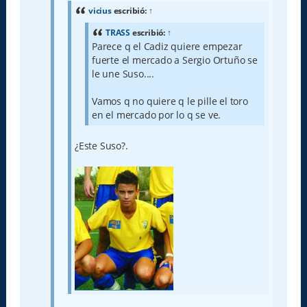
e
vicius
escribió:
↑
TRASS
escribió:
↑
Parece q el Cadiz quiere empezar
fuerte el mercado a Sergio Ortuño se
le une Suso....
Vamos q no quiere q le pille el toro
en el mercado por lo q se ve.
¿Este Suso?.