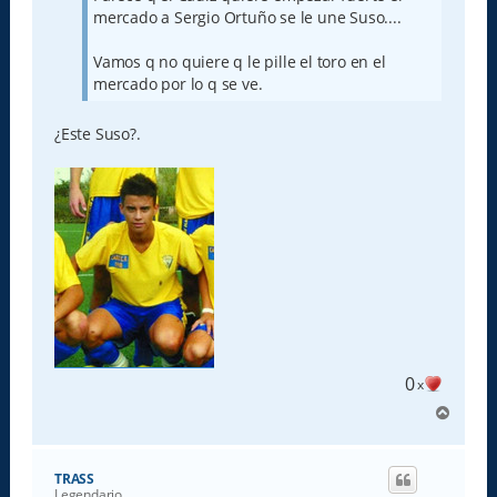
e
mercado a Sergio Ortuño se le une Suso....
Vamos q no quiere q le pille el toro en el
mercado por lo q se ve.
¿Este Suso?.
0
x
A
r
r
i
TRASS
b
Legendario