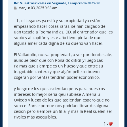
Re: Nuestros rivales en Segunda, Temporada 2025/26
M
Mar Jun 03, 2025 9:33 am
e
n
s
+1 , el Leganes ya está y su propiedad ya están
a
empezando hacer cosas raras, se han cargado de
j
e
uan tacada a Txema Indias, DD, al entrenador que les
subió y al capitán y este año tiene pinta de que
alguna americada digna de su dueño van hacer.
El Valladolid, nueva propiedad , a ver por donde sale,
aunque peor que ocn Ronaldo dificil y luego Las
Palmas que siemrpe es un hueso y que entre su
inagotable cantera y que algún pellizco bueno
cogeran por ventas tendrán poder económico.
y luego de los que asciendan peus para nuestros
intereses lo mejor sería qeu subiese Almería u
Oviedo y luego de los que asciendan espero que no
suba el Sanse porque nos podrían librar de alguna
cesión pero siempre un filial y más la Real suelen ser
rivales más asequibles.
1
x