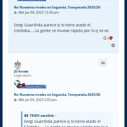
Re: Nuestros rivales en Segunda, Temporada 2025/26
M
Mié Jun 04, 2025 12:34 pm
e
n
s
Sergi Guardiola parece q lo tiene atado el
a
Córdoba.....La gente se mueve rápido por lo q se ve.
j
e
0
x
A
r
r
i
b
a
JD Arrate
Legendario
Re: Nuestros rivales en Segunda, Temporada 2025/26
M
Mié Jun 04, 2025 2:02 pm
e
n
s
a
TRASS
escribió:
↑
j
Sergi Guardiola parece q lo tiene atado el
e
Córdoba.....La gente se mueve rápido por lo q