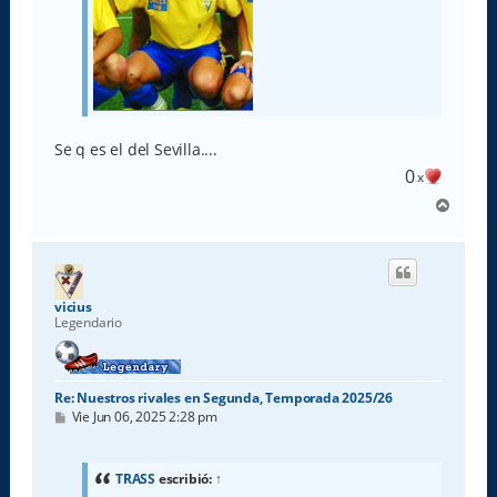
Se q es el del Sevilla....
0
x
A
r
r
i
b
a
vicius
Legendario
Re: Nuestros rivales en Segunda, Temporada 2025/26
M
Vie Jun 06, 2025 2:28 pm
e
n
s
a
TRASS
escribió:
↑
j