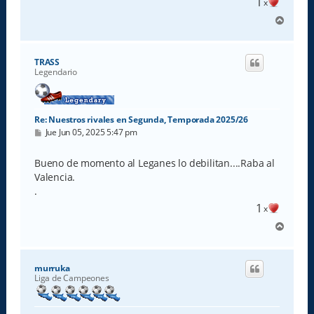
1
x
A
r
r
i
TRASS
b
Legendario
a
Re: Nuestros rivales en Segunda, Temporada 2025/26
M
Jue Jun 05, 2025 5:47 pm
e
n
s
Bueno de momento al Leganes lo debilitan....Raba al
a
Valencia.
j
e
.
1
x
A
r
r
i
murruka
b
Liga de Campeones
a