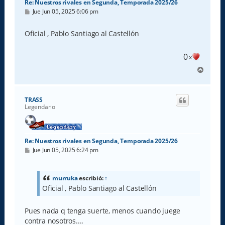
Re: Nuestros rivales en Segunda, Temporada 2025/26
M
Jue Jun 05, 2025 6:06 pm
e
n
s
Oficial , Pablo Santiago al Castellón
a
j
e
0
x
A
r
r
i
TRASS
b
Legendario
a
Re: Nuestros rivales en Segunda, Temporada 2025/26
M
Jue Jun 05, 2025 6:24 pm
e
n
s
a
murruka
escribió:
↑
j
Oficial , Pablo Santiago al Castellón
e
Pues nada q tenga suerte, menos cuando juege
contra nosotros....