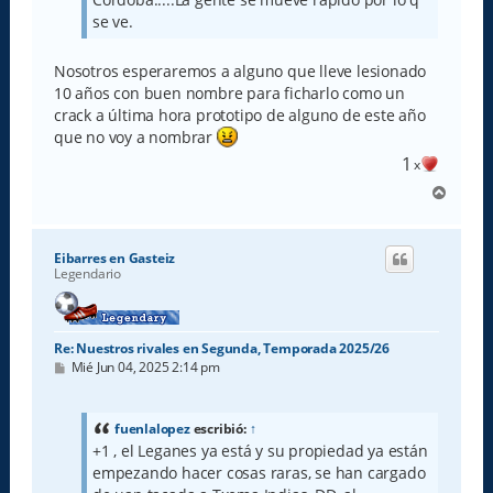
se ve.
Nosotros esperaremos a alguno que lleve lesionado
10 años con buen nombre para ficharlo como un
crack a última hora prototipo de alguno de este año
que no voy a nombrar
1
x
A
r
r
i
Eibarres en Gasteiz
b
Legendario
a
Re: Nuestros rivales en Segunda, Temporada 2025/26
M
Mié Jun 04, 2025 2:14 pm
e
n
s
a
fuenlalopez
escribió:
↑
j
+1 , el Leganes ya está y su propiedad ya están
e
empezando hacer cosas raras, se han cargado