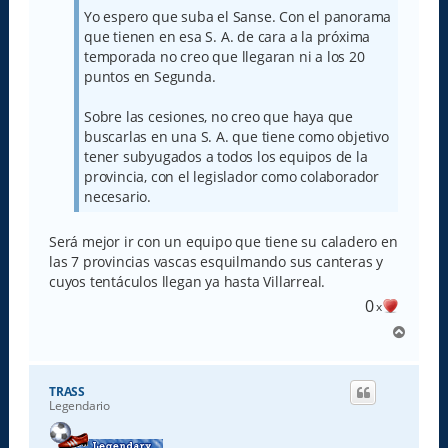
Yo espero que suba el Sanse. Con el panorama
que tienen en esa S. A. de cara a la próxima
temporada no creo que llegaran ni a los 20
puntos en Segunda.
Sobre las cesiones, no creo que haya que
buscarlas en una S. A. que tiene como objetivo
tener subyugados a todos los equipos de la
provincia, con el legislador como colaborador
necesario.
Será mejor ir con un equipo que tiene su caladero en
las 7 provincias vascas esquilmando sus canteras y
cuyos tentáculos llegan ya hasta Villarreal.
0
x
A
r
r
i
TRASS
b
Legendario
a