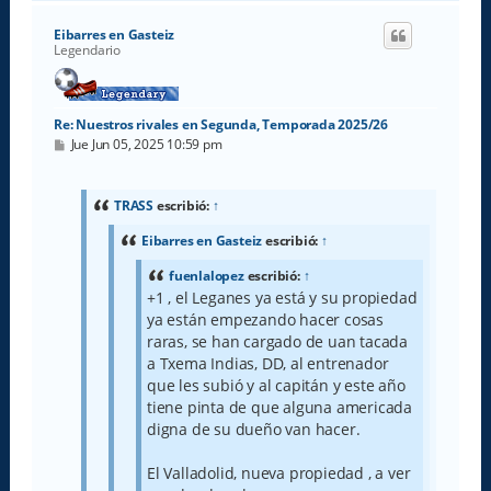
r
i
Eibarres en Gasteiz
b
Legendario
a
Re: Nuestros rivales en Segunda, Temporada 2025/26
M
Jue Jun 05, 2025 10:59 pm
e
n
s
a
TRASS
escribió:
↑
j
e
Eibarres en Gasteiz
escribió:
↑
fuenlalopez
escribió:
↑
+1 , el Leganes ya está y su propiedad
ya están empezando hacer cosas
raras, se han cargado de uan tacada
a Txema Indias, DD, al entrenador
que les subió y al capitán y este año
tiene pinta de que alguna americada
digna de su dueño van hacer.
El Valladolid, nueva propiedad , a ver