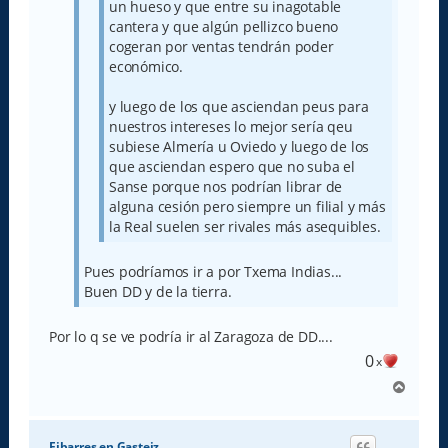
un hueso y que entre su inagotable
cantera y que algún pellizco bueno
cogeran por ventas tendrán poder
económico.
y luego de los que asciendan peus para
nuestros intereses lo mejor sería qeu
subiese Almería u Oviedo y luego de los
que asciendan espero que no suba el
Sanse porque nos podrían librar de
alguna cesión pero siempre un filial y más
la Real suelen ser rivales más asequibles.
Pues podríamos ir a por Txema Indias...
Buen DD y de la tierra.
Por lo q se ve podría ir al Zaragoza de DD....
0
x
A
r
r
i
Eibarres en Gasteiz