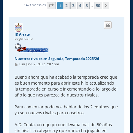
Página
1
de
50
2
3
4
5
50
1473 mensajes
1
Siguiente
…
JD Arrate
Legendario
Nuestros rivales en Segunda, Temporada 2025/26
M
Lun Jun 02, 2025 7:07 pm
e
n
s
Bueno ahora que ha acabado la temporada creo que
a
es buen momento para abrir este hilo actualizando
j
e
la temporada en curso e ir comentando a lo largo del
año lo que nos parezca de nuestros rivales.
Para comenzar podemos hablar de los 2 equipos que
ya son nuevos rivales para nosotros.
A.D. Ceuta, un equipo que llevaba mas de 50 años
sin pisar la categoría y que nunca ha jugado en