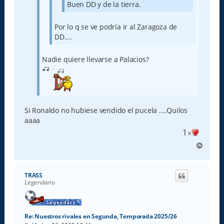
Buen DD y de la tierra.
Por lo q se ve podría ir al Zaragoza de
DD....
Nadie quiere llevarse a Palacios?
Si Ronaldo no hubiese vendido el pucela ....Quilos
aaaa
1
x
A
r
r
i
TRASS
b
Legendario
a
Re: Nuestros rivales en Segunda, Temporada 2025/26