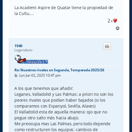
La Academi Aspire de Quatar tiene la propiedad de
la Cultu....
2
x
A
r
r
i
1940
b
Legendario
a
Re: Nuestros rivales en Segunda, Temporada 2025/26
M
Lun Jun 02, 2025 10:47 pm
e
n
s
A los que tenemos que añadir:
a
Leganes, Valladolid y Las Palmas: a priori no son los
j
e
peores rivales que podian haber bajados (si los
comparamos con Espanyol, Sevilla, Alaves)
El Valladolid esta de aquella manera: ojo que no
pegue otro salto más hacia abajo.
Me preocupa mas Las Palmas, pero todo depende
como restructuren los equipos: cambios de