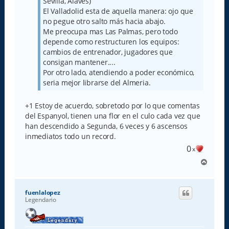
Sevilla, Alaves)
El Valladolid esta de aquella manera: ojo que
no pegue otro salto más hacia abajo.
Me preocupa mas Las Palmas, pero todo
depende como restructuren los equipos:
cambios de entrenador, jugadores que
consigan mantener....
Por otro lado, atendiendo a poder económico,
seria mejor librarse del Almeria.
+1 Estoy de acuerdo, sobretodo por lo que comentas
del Espanyol, tienen una flor en el culo cada vez que
han descendido a Segunda, 6 veces y 6 ascensos
inmediatos todo un record.
0
x
A
r
r
i
fuenlalopez
b
Legendario
a