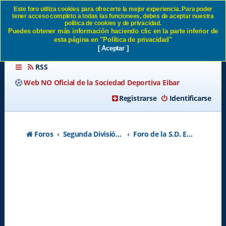
Este foro utiliza cookies para ofrecerte la mejor experiencia. Para poder
tener acceso completo a todas las funcionees, debes de aceptar nuestra
Nuestros rivales en Segunda,
política de cookies y de privacidad.
Puedes obtener más información haciendo clic en la parte inferior de
Temporada 2025/26 SD Eibar
esta página en "Política de privacidad"
[ Aceptar ]
RSS
Web NO Oficial de la Sociedad Deportiva Eibar
Registrarse
Identificarse
Foros
Segunda División A - Temporada 2026-2027
Foro de la S.D. Eibar