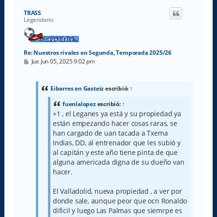
r
i
TRASS
b
Legendario
a
Re: Nuestros rivales en Segunda, Temporada 2025/26
M
Jue Jun 05, 2025 9:02 pm
e
n
s
a
Eibarres en Gasteiz
escribió:
↑
j
e
fuenlalopez
escribió:
↑
+1 , el Leganes ya está y su propiedad ya
están empezando hacer cosas raras, se
han cargado de uan tacada a Txema
Indias, DD, al entrenador que les subió y
al capitán y este año tiene pinta de que
alguna americada digna de su dueño van
hacer.
El Valladolid, nueva propiedad , a ver por
donde sale, aunque peor que ocn Ronaldo
dificil y luego Las Palmas que siemrpe es