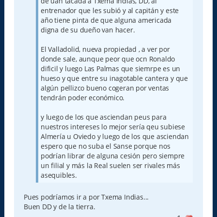
de uan tacada a Txema Indias, DD, al
entrenador que les subió y al capitán y este
año tiene pinta de que alguna americada
digna de su dueño van hacer.
El Valladolid, nueva propiedad , a ver por
donde sale, aunque peor que ocn Ronaldo
dificil y luego Las Palmas que siemrpe es un
hueso y que entre su inagotable cantera y que
algún pellizco bueno cogeran por ventas
tendrán poder económico.
y luego de los que asciendan peus para
nuestros intereses lo mejor sería qeu subiese
Almería u Oviedo y luego de los que asciendan
espero que no suba el Sanse porque nos
podrían librar de alguna cesión pero siempre
un filial y más la Real suelen ser rivales más
asequibles.
Pues podríamos ir a por Txema Indias...
Buen DD y de la tierra.