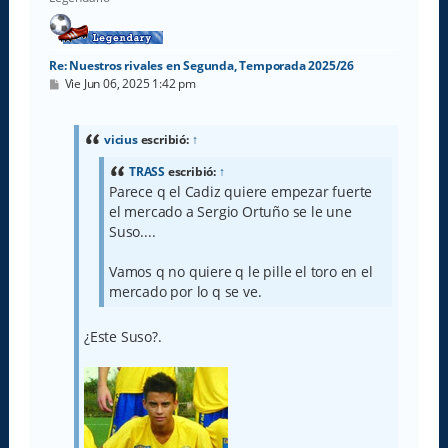
a
Re: Nuestros rivales en Segunda, Temporada 2025/26
M
Vie Jun 06, 2025 1:42 pm
e
n
s
a
vicius
escribió:
↑
j
e
TRASS
escribió:
↑
Parece q el Cadiz quiere empezar fuerte
el mercado a Sergio Ortuño se le une
Suso....
Vamos q no quiere q le pille el toro en el
mercado por lo q se ve.
¿Este Suso?.