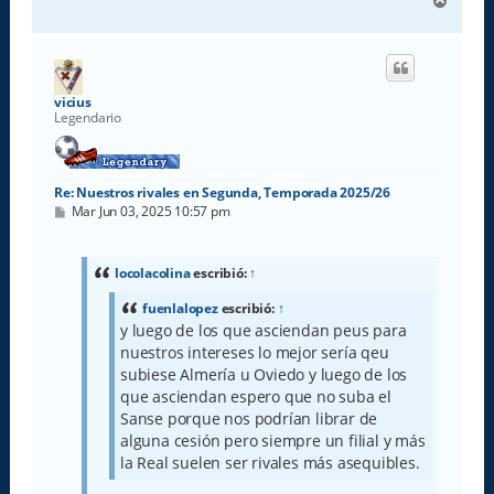
A
r
r
i
b
a
vicius
Legendario
Re: Nuestros rivales en Segunda, Temporada 2025/26
M
Mar Jun 03, 2025 10:57 pm
e
n
s
a
locolacolina
escribió:
↑
j
e
fuenlalopez
escribió:
↑
y luego de los que asciendan peus para
nuestros intereses lo mejor sería qeu
subiese Almería u Oviedo y luego de los
que asciendan espero que no suba el
Sanse porque nos podrían librar de
alguna cesión pero siempre un filial y más
la Real suelen ser rivales más asequibles.