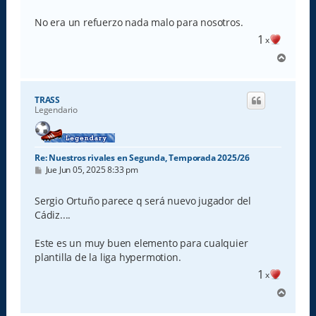
No era un refuerzo nada malo para nosotros.
1
x
A
r
r
i
TRASS
b
Legendario
a
Re: Nuestros rivales en Segunda, Temporada 2025/26
M
Jue Jun 05, 2025 8:33 pm
e
n
s
Sergio Ortuño parece q será nuevo jugador del
a
Cádiz....
j
e
Este es un muy buen elemento para cualquier
plantilla de la liga hypermotion.
1
x
A
r