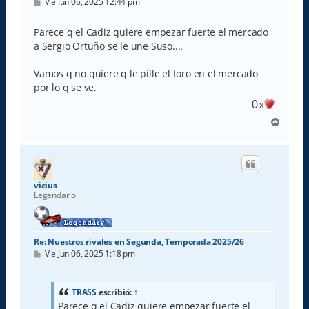
M
Vie Jun 06, 2025 12:44 pm
e
n
s
Parece q el Cadiz quiere empezar fuerte el mercado
a
a Sergio Ortuño se le une Suso....
j
e
Vamos q no quiere q le pille el toro en el mercado
por lo q se ve.
0
x
A
r
r
i
b
a
vicius
Legendario
Re: Nuestros rivales en Segunda, Temporada 2025/26
M
Vie Jun 06, 2025 1:18 pm
e
n
s
a
TRASS
escribió:
↑
j
Parece q el Cadiz quiere empezar fuerte el