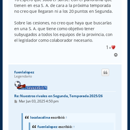
tienen en esa S. A. de cara a la próxima temporada
no creo que llegaran ni a los 20 puntos en Segunda.
Sobre las cesiones, no creo que haya que buscarlas
en una S. A. que tiene como objetivo tener
subyugados a todos los equipos de la provincia, con
el legislador como colaborador necesario.
1
x
A
r
r
i
fuenlalopez
b
Legendario
a
Re: Nuestros rivales en Segunda, Temporada 2025/26
M
Mar Jun 03, 2025 4:50 pm
e
n
s
a
locolacolina
escribió:
↑
j
e
fuenlalopez
escribió:
↑