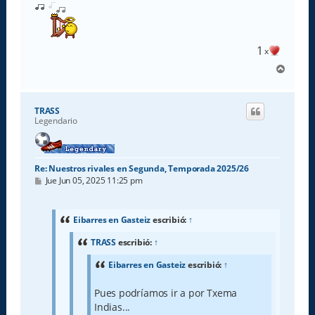
1
x
A
r
r
i
TRASS
b
Legendario
a
Re: Nuestros rivales en Segunda, Temporada 2025/26
M
Jue Jun 05, 2025 11:25 pm
e
n
s
a
Eibarres en Gasteiz
escribió:
↑
j
e
TRASS
escribió:
↑
Eibarres en Gasteiz
escribió:
↑
Pues podríamos ir a por Txema
Indias...