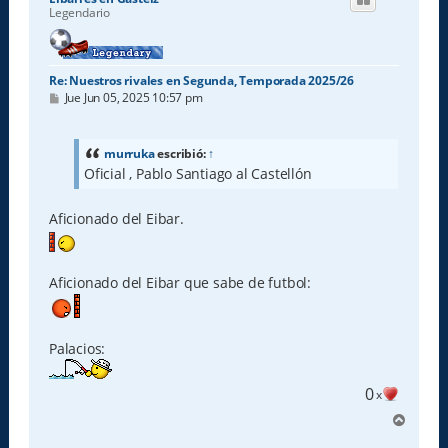
b
Legendario
a
Re: Nuestros rivales en Segunda, Temporada 2025/26
M
Jue Jun 05, 2025 10:57 pm
e
n
s
a
murruka
escribió:
↑
j
Oficial , Pablo Santiago al Castellón
e
Aficionado del Eibar.
Aficionado del Eibar que sabe de futbol:
Palacios:
0
x
A
r