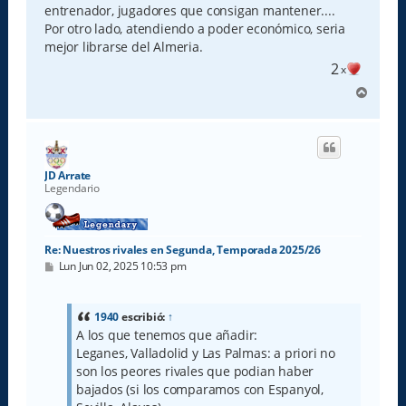
entrenador, jugadores que consigan mantener....
Por otro lado, atendiendo a poder económico, seria
mejor librarse del Almeria.
2
x
A
r
r
i
b
a
JD Arrate
Legendario
Re: Nuestros rivales en Segunda, Temporada 2025/26
M
Lun Jun 02, 2025 10:53 pm
e
n
s
a
1940
escribió:
↑
j
A los que tenemos que añadir:
e
Leganes, Valladolid y Las Palmas: a priori no
son los peores rivales que podian haber
bajados (si los comparamos con Espanyol,