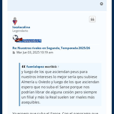
A
r
r
i
b
a
locolacolina
Legendario
Re: Nuestros rivales en Segunda, Temporada 2025/26
M
Mar Jun 03, 2025 10:19 am
e
n
s
a
fuenlalopez
escribió:
↑
j
y luego de los que asciendan peus para
e
nuestros intereses lo mejor sería qeu subiese
Almería u Oviedo y luego de los que asciendan
espero que no suba el Sanse porque nos
podrían librar de alguna cesión pero siempre
un filial y más la Real suelen ser rivales más
asequibles.
Yo espero que suba el Sanse. Con el panorama que