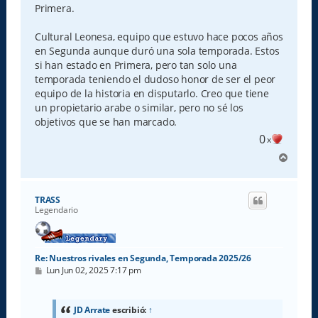
Primera.
Cultural Leonesa, equipo que estuvo hace pocos años
en Segunda aunque duró una sola temporada. Estos
si han estado en Primera, pero tan solo una
temporada teniendo el dudoso honor de ser el peor
equipo de la historia en disputarlo. Creo que tiene
un propietario arabe o similar, pero no sé los
objetivos que se han marcado.
0
x
A
r
r
i
TRASS
b
Legendario
a
Re: Nuestros rivales en Segunda, Temporada 2025/26
M
Lun Jun 02, 2025 7:17 pm
e
n
s
a
JD Arrate
escribió:
↑