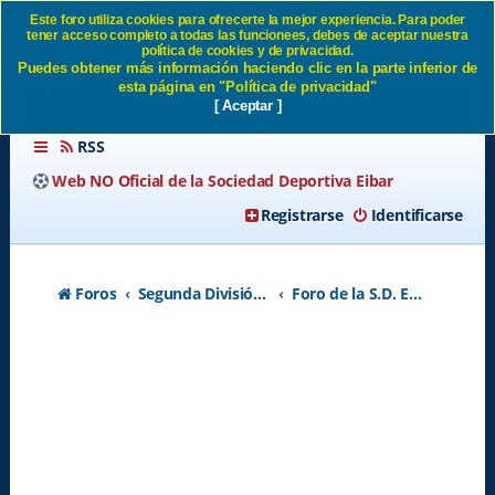
Este foro utiliza cookies para ofrecerte la mejor experiencia. Para poder
tener acceso completo a todas las funcionees, debes de aceptar nuestra
Nuestros rivales en Segunda,
política de cookies y de privacidad.
Puedes obtener más información haciendo clic en la parte inferior de
Temporada 2025/26 SD Eibar
esta página en "Política de privacidad"
[ Aceptar ]
RSS
Web NO Oficial de la Sociedad Deportiva Eibar
Registrarse
Identificarse
Foros
Segunda División A - Temporada 2026-2027
Foro de la S.D. Eibar