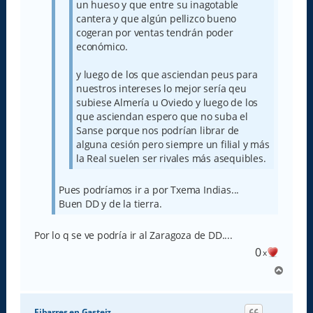
un hueso y que entre su inagotable
cantera y que algún pellizco bueno
cogeran por ventas tendrán poder
económico.
y luego de los que asciendan peus para
nuestros intereses lo mejor sería qeu
subiese Almería u Oviedo y luego de los
que asciendan espero que no suba el
Sanse porque nos podrían librar de
alguna cesión pero siempre un filial y más
la Real suelen ser rivales más asequibles.
Pues podríamos ir a por Txema Indias...
Buen DD y de la tierra.
Por lo q se ve podría ir al Zaragoza de DD....
0
x
A
r
r
i
Eibarres en Gasteiz