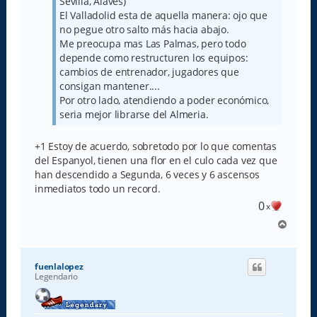
Sevilla, Alaves)
El Valladolid esta de aquella manera: ojo que
no pegue otro salto más hacia abajo.
Me preocupa mas Las Palmas, pero todo
depende como restructuren los equipos:
cambios de entrenador, jugadores que
consigan mantener....
Por otro lado, atendiendo a poder económico,
seria mejor librarse del Almeria.
+1 Estoy de acuerdo, sobretodo por lo que comentas
del Espanyol, tienen una flor en el culo cada vez que
han descendido a Segunda, 6 veces y 6 ascensos
inmediatos todo un record.
0
x
A
r
r
i
fuenlalopez
b
Legendario
a