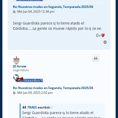
Re: Nuestros rivales en Segunda, Temporada 2025/26
M
Mié Jun 04, 2025 12:34 pm
e
n
s
Sergi Guardiola parece q lo tiene atado el
a
Córdoba.....La gente se mueve rápido por lo q se ve.
j
e
0
x
A
r
r
i
b
a
JD Arrate
Legendario
Re: Nuestros rivales en Segunda, Temporada 2025/26
M
Mié Jun 04, 2025 2:02 pm
e
n
s
a
TRASS
escribió:
↑
j
Sergi Guardiola parece q lo tiene atado el
e
Córdoba.....La gente se mueve rápido por lo q