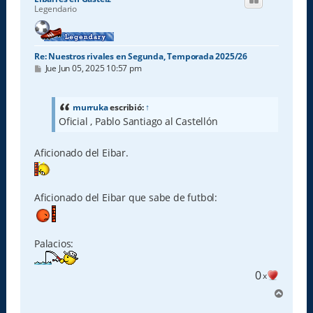
b
Legendario
a
Re: Nuestros rivales en Segunda, Temporada 2025/26
M
Jue Jun 05, 2025 10:57 pm
e
n
s
a
murruka
escribió:
↑
j
Oficial , Pablo Santiago al Castellón
e
Aficionado del Eibar.
Aficionado del Eibar que sabe de futbol:
Palacios:
0
x
A
r