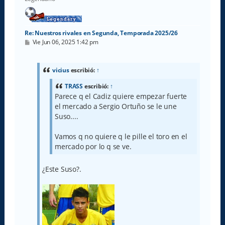
a
Re: Nuestros rivales en Segunda, Temporada 2025/26
M
Vie Jun 06, 2025 1:42 pm
e
n
s
a
vicius
escribió:
↑
j
e
TRASS
escribió:
↑
Parece q el Cadiz quiere empezar fuerte
el mercado a Sergio Ortuño se le une
Suso....
Vamos q no quiere q le pille el toro en el
mercado por lo q se ve.
¿Este Suso?.