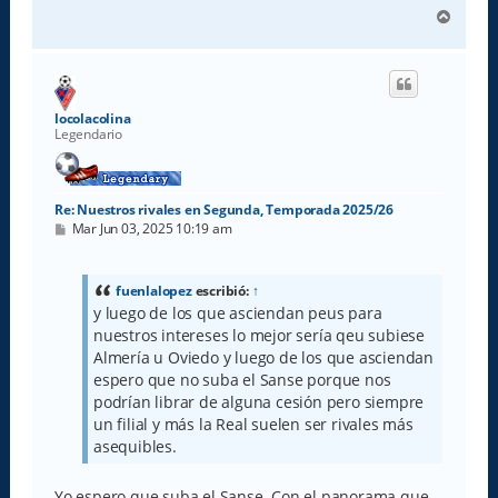
A
r
r
i
b
a
locolacolina
Legendario
Re: Nuestros rivales en Segunda, Temporada 2025/26
M
Mar Jun 03, 2025 10:19 am
e
n
s
a
fuenlalopez
escribió:
↑
j
y luego de los que asciendan peus para
e
nuestros intereses lo mejor sería qeu subiese
Almería u Oviedo y luego de los que asciendan
espero que no suba el Sanse porque nos
podrían librar de alguna cesión pero siempre
un filial y más la Real suelen ser rivales más
asequibles.
Yo espero que suba el Sanse. Con el panorama que