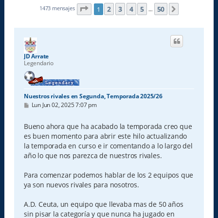
Página
1
de
50
2
3
4
5
50
1473 mensajes
1
Siguiente
…
JD Arrate
Legendario
Nuestros rivales en Segunda, Temporada 2025/26
M
Lun Jun 02, 2025 7:07 pm
e
n
s
Bueno ahora que ha acabado la temporada creo que
a
es buen momento para abrir este hilo actualizando
j
e
la temporada en curso e ir comentando a lo largo del
año lo que nos parezca de nuestros rivales.
Para comenzar podemos hablar de los 2 equipos que
ya son nuevos rivales para nosotros.
A.D. Ceuta, un equipo que llevaba mas de 50 años
sin pisar la categoría y que nunca ha jugado en