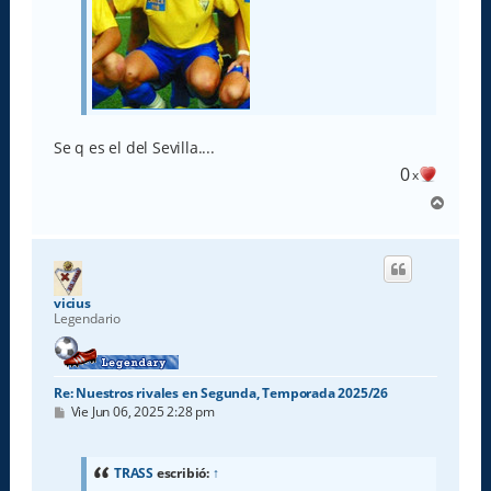
Se q es el del Sevilla....
0
x
A
r
r
i
b
a
vicius
Legendario
Re: Nuestros rivales en Segunda, Temporada 2025/26
M
Vie Jun 06, 2025 2:28 pm
e
n
s
a
TRASS
escribió:
↑
j