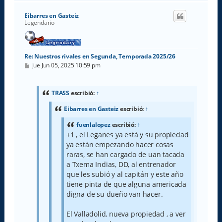
r
i
Eibarres en Gasteiz
b
Legendario
a
Re: Nuestros rivales en Segunda, Temporada 2025/26
M
Jue Jun 05, 2025 10:59 pm
e
n
s
a
TRASS
escribió:
↑
j
e
Eibarres en Gasteiz
escribió:
↑
fuenlalopez
escribió:
↑
+1 , el Leganes ya está y su propiedad
ya están empezando hacer cosas
raras, se han cargado de uan tacada
a Txema Indias, DD, al entrenador
que les subió y al capitán y este año
tiene pinta de que alguna americada
digna de su dueño van hacer.
El Valladolid, nueva propiedad , a ver