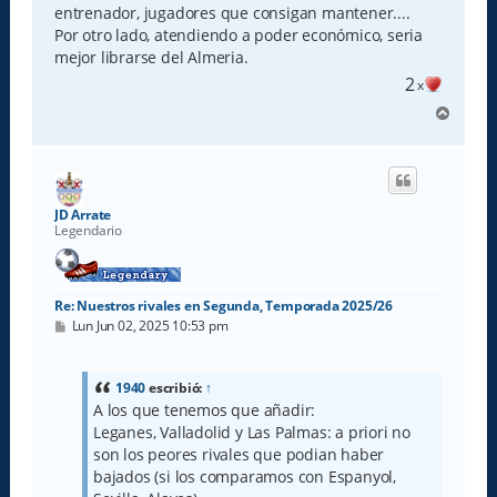
entrenador, jugadores que consigan mantener....
Por otro lado, atendiendo a poder económico, seria
mejor librarse del Almeria.
2
x
A
r
r
i
b
a
JD Arrate
Legendario
Re: Nuestros rivales en Segunda, Temporada 2025/26
M
Lun Jun 02, 2025 10:53 pm
e
n
s
a
1940
escribió:
↑
j
A los que tenemos que añadir:
e
Leganes, Valladolid y Las Palmas: a priori no
son los peores rivales que podian haber
bajados (si los comparamos con Espanyol,