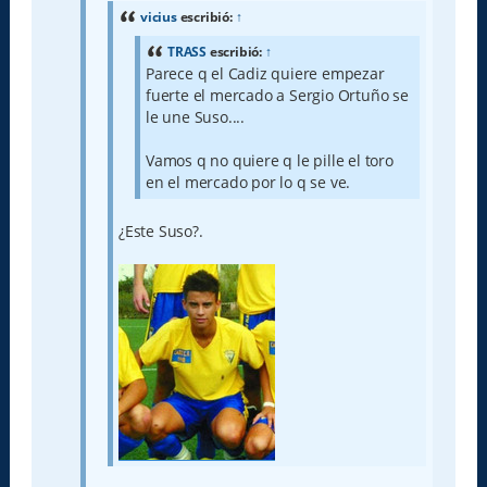
e
vicius
escribió:
↑
TRASS
escribió:
↑
Parece q el Cadiz quiere empezar
fuerte el mercado a Sergio Ortuño se
le une Suso....
Vamos q no quiere q le pille el toro
en el mercado por lo q se ve.
¿Este Suso?.