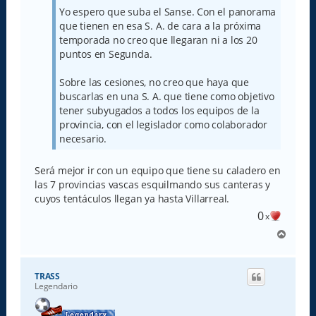
Yo espero que suba el Sanse. Con el panorama
que tienen en esa S. A. de cara a la próxima
temporada no creo que llegaran ni a los 20
puntos en Segunda.
Sobre las cesiones, no creo que haya que
buscarlas en una S. A. que tiene como objetivo
tener subyugados a todos los equipos de la
provincia, con el legislador como colaborador
necesario.
Será mejor ir con un equipo que tiene su caladero en
las 7 provincias vascas esquilmando sus canteras y
cuyos tentáculos llegan ya hasta Villarreal.
0
x
A
r
r
i
TRASS
b
Legendario
a