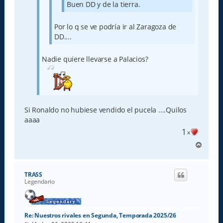
Buen DD y de la tierra.
Por lo q se ve podría ir al Zaragoza de
DD....
Nadie quiere llevarse a Palacios?
Si Ronaldo no hubiese vendido el pucela ....Quilos
aaaa
1
x
A
r
r
i
TRASS
b
Legendario
a
Re: Nuestros rivales en Segunda, Temporada 2025/26