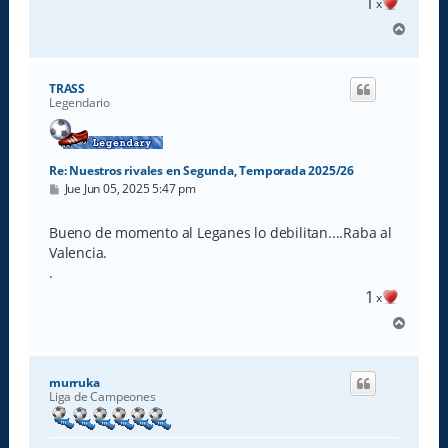
1
x
A
r
r
i
TRASS
b
Legendario
a
Re: Nuestros rivales en Segunda, Temporada 2025/26
M
Jue Jun 05, 2025 5:47 pm
e
n
s
Bueno de momento al Leganes lo debilitan....Raba al
a
Valencia.
j
e
.
1
x
A
r
r
i
murruka
b
Liga de Campeones
a