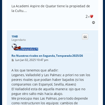
La Academi Aspire de Quatar tiene la propiedad de
la Cultu....
2
x
A
r
r
i
1940
b
Legendario
a
Re: Nuestros rivales en Segunda, Temporada 2025/26
M
Lun Jun 02, 2025 10:47 pm
e
n
s
A los que tenemos que añadir:
a
Leganes, Valladolid y Las Palmas: a priori no son los
j
e
peores rivales que podian haber bajados (si los
comparamos con Espanyol, Sevilla, Alaves)
El Valladolid esta de aquella manera: ojo que no
pegue otro salto más hacia abajo.
Me preocupa mas Las Palmas, pero todo depende
como restructuren los equipos: cambios de