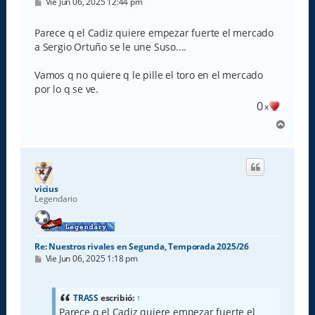
M
Vie Jun 06, 2025 12:44 pm
e
n
s
Parece q el Cadiz quiere empezar fuerte el mercado
a
a Sergio Ortuño se le une Suso....
j
e
Vamos q no quiere q le pille el toro en el mercado
por lo q se ve.
0
x
A
r
r
i
b
a
vicius
Legendario
Re: Nuestros rivales en Segunda, Temporada 2025/26
M
Vie Jun 06, 2025 1:18 pm
e
n
s
a
TRASS
escribió:
↑
j
Parece q el Cadiz quiere empezar fuerte el