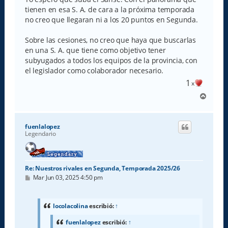
tienen en esa S. A. de cara a la próxima temporada
no creo que llegaran ni a los 20 puntos en Segunda.
Sobre las cesiones, no creo que haya que buscarlas
en una S. A. que tiene como objetivo tener
subyugados a todos los equipos de la provincia, con
el legislador como colaborador necesario.
1
x
A
r
r
i
fuenlalopez
b
Legendario
a
Re: Nuestros rivales en Segunda, Temporada 2025/26
M
Mar Jun 03, 2025 4:50 pm
e
n
s
a
locolacolina
escribió:
↑
j
e
fuenlalopez
escribió:
↑