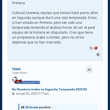
Primera.
Cultural Leonesa, equipo que estuvo hace pocos años
en Segunda aunque duró una sola temporada. Estos
si han estado en Primera, pero tan solo una
temporada teniendo el dudoso honor de ser el peor
equipo de la historia en disputarlo. Creo que tiene
un propietario arabe o similar, pero no sé los
objetivos que se han marcado.
0
x
A
r
r
i
TRASS
b
Legendario
a
Re: Nuestros rivales en Segunda, Temporada 2025/26
M
Lun Jun 02, 2025 7:17 pm
e
n
s
a
JD Arrate
escribió:
↑