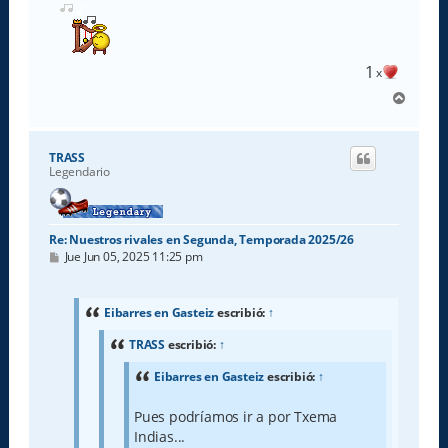
1
x
A
r
r
i
TRASS
b
Legendario
a
Re: Nuestros rivales en Segunda, Temporada 2025/26
M
Jue Jun 05, 2025 11:25 pm
e
n
s
a
Eibarres en Gasteiz
escribió:
↑
j
e
TRASS
escribió:
↑
Eibarres en Gasteiz
escribió:
↑
Pues podríamos ir a por Txema
Indias...