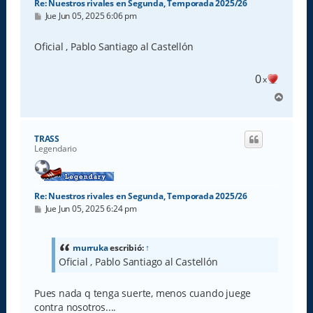
Re: Nuestros rivales en Segunda, Temporada 2025/26
M
Jue Jun 05, 2025 6:06 pm
e
n
s
Oficial , Pablo Santiago al Castellón
a
j
e
0
x
A
r
r
i
TRASS
b
Legendario
a
Re: Nuestros rivales en Segunda, Temporada 2025/26
M
Jue Jun 05, 2025 6:24 pm
e
n
s
a
murruka
escribió:
↑
j
Oficial , Pablo Santiago al Castellón
e
Pues nada q tenga suerte, menos cuando juege
contra nosotros....