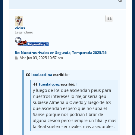
A
r
r
i
b
a
vicius
Legendario
Re: Nuestros rivales en Segunda, Temporada 2025/26
M
Mar Jun 03, 2025 10:57 pm
e
n
s
a
locolacolina
escribió:
↑
j
e
fuenlalopez
escribió:
↑
y luego de los que asciendan peus para
nuestros intereses lo mejor sería qeu
subiese Almería u Oviedo y luego de los
que asciendan espero que no suba el
Sanse porque nos podrían librar de
alguna cesión pero siempre un filial y más
la Real suelen ser rivales más asequibles.