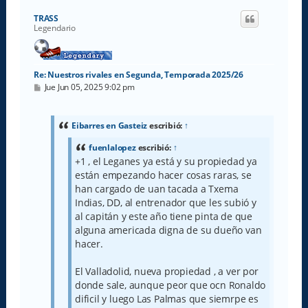
r
i
TRASS
b
Legendario
a
Re: Nuestros rivales en Segunda, Temporada 2025/26
M
Jue Jun 05, 2025 9:02 pm
e
n
s
a
Eibarres en Gasteiz
escribió:
↑
j
e
fuenlalopez
escribió:
↑
+1 , el Leganes ya está y su propiedad ya
están empezando hacer cosas raras, se
han cargado de uan tacada a Txema
Indias, DD, al entrenador que les subió y
al capitán y este año tiene pinta de que
alguna americada digna de su dueño van
hacer.
El Valladolid, nueva propiedad , a ver por
donde sale, aunque peor que ocn Ronaldo
dificil y luego Las Palmas que siemrpe es