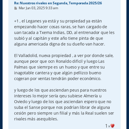
Re: Nuestros rivales en Segunda, Temporada 2025/26
M
Mar Jun 03, 2025 9:33 am
e
n
s
+1 , el Leganes ya está y su propiedad ya están
a
empezando hacer cosas raras, se han cargado de
j
e
uan tacada a Txema Indias, DD, al entrenador que les
subió y al capitán y este año tiene pinta de que
alguna americada digna de su dueño van hacer.
El Valladolid, nueva propiedad , a ver por donde sale,
aunque peor que ocn Ronaldo dificil y luego Las
Palmas que siemrpe es un hueso y que entre su
inagotable cantera y que algún pellizco bueno
cogeran por ventas tendrán poder económico.
y luego de los que asciendan peus para nuestros
intereses lo mejor sería qeu subiese Almería u
Oviedo y luego de los que asciendan espero que no
suba el Sanse porque nos podrían librar de alguna
cesión pero siempre un filial y más la Real suelen ser
rivales más asequibles.
1
x