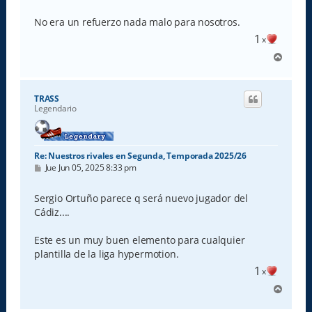
No era un refuerzo nada malo para nosotros.
1
x
A
r
r
i
TRASS
b
Legendario
a
Re: Nuestros rivales en Segunda, Temporada 2025/26
M
Jue Jun 05, 2025 8:33 pm
e
n
s
Sergio Ortuño parece q será nuevo jugador del
a
Cádiz....
j
e
Este es un muy buen elemento para cualquier
plantilla de la liga hypermotion.
1
x
A
r