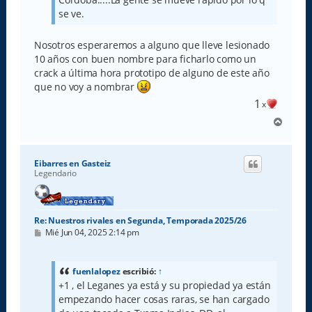
se ve.
Nosotros esperaremos a alguno que lleve lesionado
10 años con buen nombre para ficharlo como un
crack a última hora prototipo de alguno de este año
que no voy a nombrar
1
x
A
r
r
i
Eibarres en Gasteiz
b
Legendario
a
Re: Nuestros rivales en Segunda, Temporada 2025/26
M
Mié Jun 04, 2025 2:14 pm
e
n
s
a
fuenlalopez
escribió:
↑
j
+1 , el Leganes ya está y su propiedad ya están
e
empezando hacer cosas raras, se han cargado