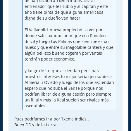
de uan tacada a Txema Indias, DD, al
entrenador que les subió y al capitán y este
año tiene pinta de que alguna americada
digna de su dueño van hacer.
El Valladolid, nueva propiedad , a ver por
donde sale, aunque peor que ocn Ronaldo
dificil y luego Las Palmas que siemrpe es un
hueso y que entre su inagotable cantera y que
algún pellizco bueno cogeran por ventas
tendrán poder económico.
y luego de los que asciendan peus para
nuestros intereses lo mejor sería qeu subiese
Almería u Oviedo y luego de los que asciendan
espero que no suba el Sanse porque nos
podrían librar de alguna cesión pero siempre
un filial y más la Real suelen ser rivales más
asequibles.
Pues podríamos ir a por Txema Indias...
Buen DD y de la tierra.