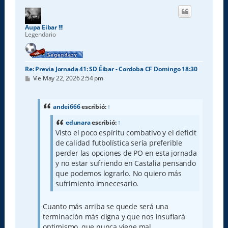
i
b
a
Aupa Eibar !!!
Legendario
Re: Previa Jornada 41: SD Éibar - Cordoba CF Domingo 18:30
M
Vie May 22, 2026 2:54 pm
e
n
s
a
andei666
escribió:
↑
j
e
edunara
escribió:
↑
Visto el poco espíritu combativo y el deficit
de calidad futbolística sería preferible
perder las opciones de PO en esta jornada
y no estar sufriendo en Castalia pensando
que podemos lograrlo. No quiero más
sufrimiento imnecesario.
Cuanto más arriba se quede será una
terminación más digna y que nos insuflará
optimismo, que nunca viene mal.