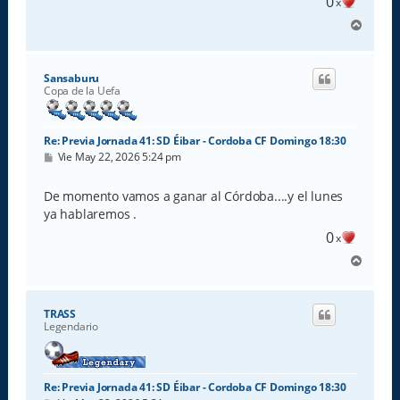
0
x
A
r
r
i
Sansaburu
b
Copa de la Uefa
a
Re: Previa Jornada 41: SD Éibar - Cordoba CF Domingo 18:30
M
Vie May 22, 2026 5:24 pm
e
n
s
De momento vamos a ganar al Córdoba....y el lunes
a
ya hablaremos .
j
e
0
x
A
r
r
i
TRASS
b
Legendario
a
Re: Previa Jornada 41: SD Éibar - Cordoba CF Domingo 18:30