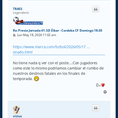
r
i
TRASS
b
Legendario
a
Re: Previa Jornada 41: SD Éibar - Cordoba CF Domingo 18:30
M
Lun May 18, 2026 11:02 am
e
n
s
https://www.marca.com/futbol/2026/05/17 ...
a
onado.html
j
e
No tiene nada q ver con el poste....Con jugadores
como este lo mismo podríamos cambiar el rumbo de
nuestros destinos fatales en los finales de
temporada.
0
x
A
r
r
i
b
a
vicius