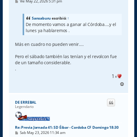
M
Vie May 22, 2026 5:31 pm
e
n
s
a
Sansaburu
escribió:
↑
j
De momento vamos a ganar al Córdoba....y el
e
lunes ya hablaremos .
Más en cuadro no pueden venir....
Pero el sábado también las tenían y el revolcon fue
de un tamaño considerable.
.
1
x
A
r
r
i
DE ERREBAL
b
Legendario
a
Re: Previa Jornada 41: SD Éibar - Cordoba CF Domingo 18:30
M
Sab May 23, 2026 11:34 am
e