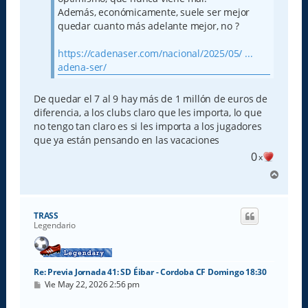
Además, económicamente, suele ser mejor
quedar cuanto más adelante mejor, no ?
https://cadenaser.com/nacional/2025/05/ ...
adena-ser/
De quedar el 7 al 9 hay más de 1 millón de euros de
diferencia, a los clubs claro que les importa, lo que
no tengo tan claro es si les importa a los jugadores
que ya están pensando en las vacaciones
0
x
A
r
r
i
TRASS
b
Legendario
a
Re: Previa Jornada 41: SD Éibar - Cordoba CF Domingo 18:30
M
Vie May 22, 2026 2:56 pm
e
n