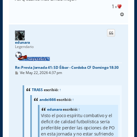
1
x
A
r
r
i
b
a
edunara
Legendario
Re: Previa Jornada 41: SD Éibar - Cordoba CF Domingo 18:30
M
Vie May 22, 2026 4:37 pm
e
n
s
a
TRASS
escribió:
↑
j
e
andei666
escribió:
↑
edunara
escribió:
↑
Visto el poco espíritu combativo y el
deficit de calidad futbolística sería
preferible perder las opciones de PO
en esta jornada y no estar sufriendo