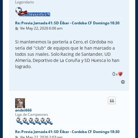
Legendario
Re: Previa Jornada 41: SD Éibar - Cordoba CF Domingo 18:30
M
Vie May 22, 2026 6:06 am
e
n
s
Si mantenemos la portería a Cero, el Córdoba no
a
sería del "club" de equipos que le han marcado a
j
e
todos sus rivales. Solo Racing de Santander, UD
Almería, Deportivo de La Coruña y SD Huesca lo han
logrado.
0
x
A
r
r
i
b
a
andei666
Liga de Campeones
Re: Previa Jornada 41: SD Éibar - Cordoba CF Domingo 18:30
M
Vie May 22, 2026 2:03 pm