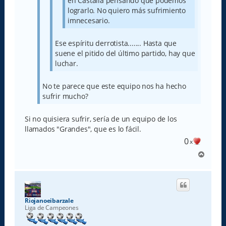
en Castalia pensando que podemos
lograrlo. No quiero más sufrimiento
imnecesario.
Ese espíritu derrotista....... Hasta que
suene el pitido del último partido, hay que
luchar.
No te parece que este equipo nos ha hecho
sufrir mucho?
Si no quisiera sufrir, sería de un equipo de los
llamados "Grandes", que es lo fácil.
0
x
A
r
r
i
b
a
Riojanoeibarzale
Liga de Campeones