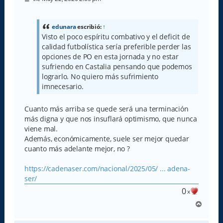
e
n
s
a
edunara
escribió:
↑
j
Visto el poco espíritu combativo y el deficit de
e
calidad futbolística sería preferible perder las
opciones de PO en esta jornada y no estar
sufriendo en Castalia pensando que podemos
lograrlo. No quiero más sufrimiento
imnecesario.
Cuanto más arriba se quede será una terminación
más digna y que nos insuflará optimismo, que nunca
viene mal.
Además, económicamente, suele ser mejor quedar
cuanto más adelante mejor, no ?
https://cadenaser.com/nacional/2025/05/ ... adena-
ser/
0
x
A
r
r