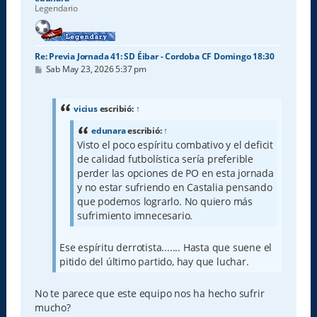
Legendario
Re: Previa Jornada 41: SD Éibar - Cordoba CF Domingo 18:30
M
Sab May 23, 2026 5:37 pm
e
n
s
a
vicius
escribió:
↑
j
e
edunara
escribió:
↑
Visto el poco espíritu combativo y el deficit
de calidad futbolística sería preferible
perder las opciones de PO en esta jornada
y no estar sufriendo en Castalia pensando
que podemos lograrlo. No quiero más
sufrimiento imnecesario.
Ese espíritu derrotista....... Hasta que suene el
pitido del último partido, hay que luchar.
No te parece que este equipo nos ha hecho sufrir
mucho?