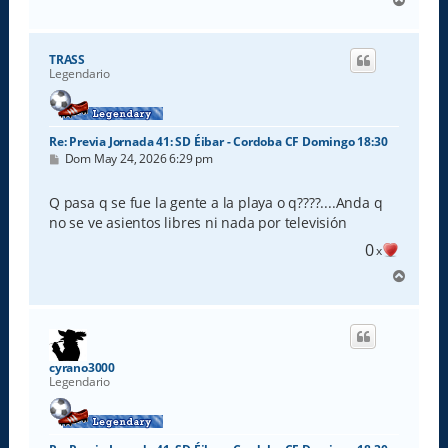
r
r
i
TRASS
b
Legendario
a
Re: Previa Jornada 41: SD Éibar - Cordoba CF Domingo 18:30
M
Dom May 24, 2026 6:29 pm
e
n
s
Q pasa q se fue la gente a la playa o q????....Anda q
a
no se ve asientos libres ni nada por televisión
j
e
0
x
A
r
r
i
b
a
cyrano3000
Legendario