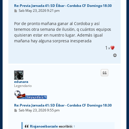
Re: Previa Jornada 41: SD Éibar - Cordoba CF Domingo 18:30
M
Sab May 23, 2026 9:21 pm
e
n
s
Por de pronto mañana ganar al Cordoba y así
a
tenemos otra semana de ilusión, q cuántos equipos
j
e
quisieran estar en nuestro lugar. Además igual
mañana hay alguna sorpresa inesperada
1
x
A
r
r
i
b
a
edunara
Legendario
Re: Previa Jornada 41: SD Éibar - Cordoba CF Domingo 18:30
M
Sab May 23, 2026 9:55 pm
e
n
s
a
Riojanoeibarzale
escribió:
↑