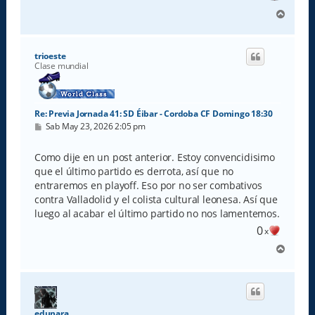
A
r
r
i
trioeste
b
Clase mundial
a
Re: Previa Jornada 41: SD Éibar - Cordoba CF Domingo 18:30
M
Sab May 23, 2026 2:05 pm
e
n
s
Como dije en un post anterior. Estoy convencidisimo
a
que el último partido es derrota, así que no
j
e
entraremos en playoff. Eso por no ser combativos
contra Valladolid y el colista cultural leonesa. Así que
luego al acabar el último partido no nos lamentemos.
0
x
A
r
r
i
b
a
edunara