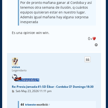
j
Por de pronto mañana ganar al Cordoba y así
e
tenemos otra semana de ilusión, q cuántos
equipos quisieran estar en nuestro lugar.
Además igual mañana hay alguna sorpresa
inesperada
Es una opinion win win.
0
x
A
r
r
i
b
a
vicius
Legendario
Re: Previa Jornada 41: SD Éibar - Cordoba CF Domingo 18:30
M
Sab May 23, 2026 11:11 pm
e
n
s
a
trioeste
escribió:
↑
j