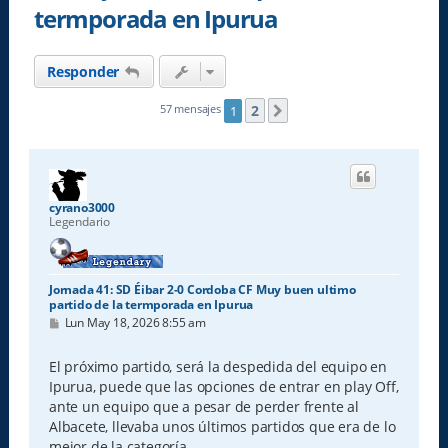
termporada en Ipurua
Responder
2
57 mensajes
1
Siguiente
cyrano3000
Legendario
Jornada 41: SD Éibar 2-0 Cordoba CF Muy buen ultimo
partido de la termporada en Ipurua
M
Lun May 18, 2026 8:55 am
e
n
s
El próximo partido, será la despedida del equipo en
a
Ipurua, puede que las opciones de entrar en play Off,
j
e
ante un equipo que a pesar de perder frente al
Albacete, llevaba unos últimos partidos que era de lo
mejor de la categoría.