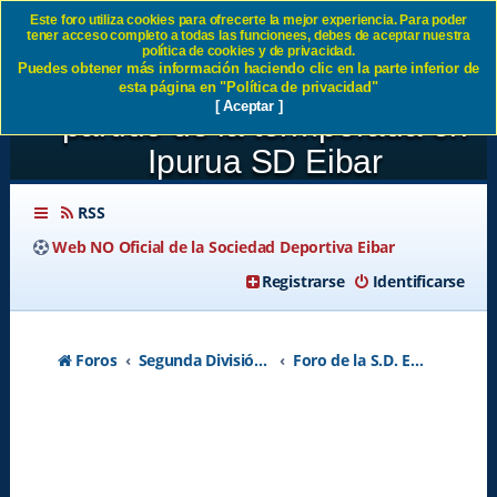
Este foro utiliza cookies para ofrecerte la mejor experiencia. Para poder
tener acceso completo a todas las funcionees, debes de aceptar nuestra
Jornada 41: SD Éibar 2-0
política de cookies y de privacidad.
Puedes obtener más información haciendo clic en la parte inferior de
Cordoba CF Muy buen ultimo
esta página en "Política de privacidad"
[ Aceptar ]
partido de la termporada en
Ipurua SD Eibar
RSS
Web NO Oficial de la Sociedad Deportiva Eibar
Registrarse
Identificarse
Foros
Segunda División A - Temporada 2026-2027
Foro de la S.D. Eibar