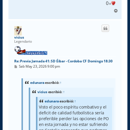
0
x
A
r
r
i
b
a
vicius
Legendario
Re: Previa Jornada 41: SD Éibar - Cordoba CF Domingo 18:30
M
Sab May 23, 2026 9:00 pm
e
n
s
a
edunara
escribió:
↑
j
e
vicius
escribió:
↑
edunara
escribió:
↑
Visto el poco espíritu combativo y el
deficit de calidad futbolística sería
preferible perder las opciones de PO
en esta jornada y no estar sufriendo