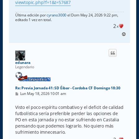
viewtopic.php?f=1&t=57687
Última edición por
cyrano3000
el Dom May 24, 2026 9:22 pm,
editado 1 vez en total.
2
x
A
r
r
i
b
a
edunara
Legendario
Re: Previa Jornada 41: SD Éibar - Cordoba CF Domingo 18:30
M
Lun May 18, 2026 10:01 am
e
n
s
Visto el poco espíritu combativo y el deficit de calidad
a
futbolística sería preferible perder las opciones de
j
e
PO en esta jornada y no estar sufriendo en Castalia
pensando que podemos lograrlo. No quiero más
sufrimiento imnecesario.