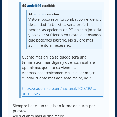
s
a
andei666
escribió:
↑
j
e
edunara
escribió:
↑
Visto el poco espíritu combativo y el deficit
de calidad futbolística sería preferible
perder las opciones de PO en esta jornada
y no estar sufriendo en Castalia pensando
que podemos lograrlo. No quiero más
sufrimiento imnecesario.
Cuanto más arriba se quede será una
terminación más digna y que nos insuflará
optimismo, que nunca viene mal.
Además, económicamente, suele ser mejor
quedar cuanto más adelante mejor, no ?
https://cadenaser.com/nacional/2025/05/ ...
adena-ser/
Siempre tienes un regalo en forma de euros por
puestos...
Asi q cuanto mas arriba mejor.