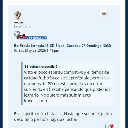
r
r
i
b
a
vicius
Legendario
Re: Previa Jornada 41: SD Éibar - Cordoba CF Domingo 18:30
M
Sab May 23, 2026 1:41 pm
e
n
s
a
edunara
escribió:
↑
j
Visto el poco espíritu combativo y el deficit de
e
calidad futbolística sería preferible perder las
opciones de PO en esta jornada y no estar
sufriendo en Castalia pensando que podemos
lograrlo. No quiero más sufrimiento
imnecesario.
Ese espíritu derrotista....... Hasta que suene el pitido
del último partido, hay que luchar.
1
x