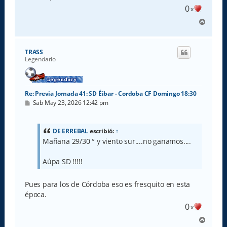
0
x
A
r
r
i
TRASS
b
Legendario
a
Re: Previa Jornada 41: SD Éibar - Cordoba CF Domingo 18:30
M
Sab May 23, 2026 12:42 pm
e
n
s
a
DE ERREBAL
escribió:
↑
j
Mañana 29/30 ° y viento sur....no ganamos....
e
Aúpa SD !!!!!
Pues para los de Córdoba eso es fresquito en esta
época.
0
x
A