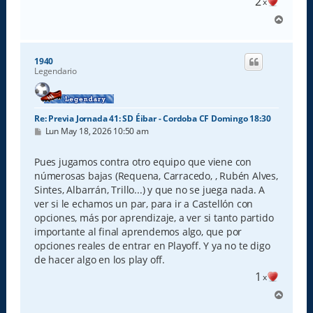
2
x
A
r
r
i
1940
b
Legendario
a
Re: Previa Jornada 41: SD Éibar - Cordoba CF Domingo 18:30
M
Lun May 18, 2026 10:50 am
e
n
s
Pues jugamos contra otro equipo que viene con
a
númerosas bajas (Requena, Carracedo, , Rubén Alves,
j
e
Sintes, Albarrán, Trillo...) y que no se juega nada. A
ver si le echamos un par, para ir a Castellón con
opciones, más por aprendizaje, a ver si tanto partido
importante al final aprendemos algo, que por
opciones reales de entrar en Playoff. Y ya no te digo
de hacer algo en los play off.
1
x
A
r