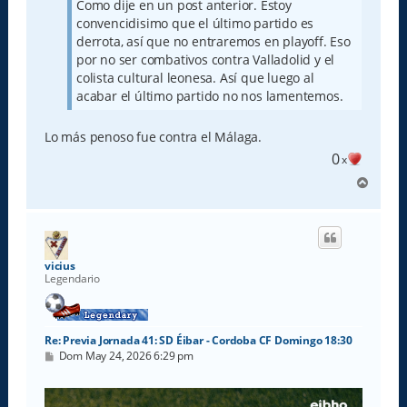
Como dije en un post anterior. Estoy
e
convencidisimo que el último partido es
derrota, así que no entraremos en playoff. Eso
por no ser combativos contra Valladolid y el
colista cultural leonesa. Así que luego al
acabar el último partido no nos lamentemos.
Lo más penoso fue contra el Málaga.
0
x
A
r
r
i
b
a
vicius
Legendario
Re: Previa Jornada 41: SD Éibar - Cordoba CF Domingo 18:30
M
Dom May 24, 2026 6:29 pm
e
n
s
a