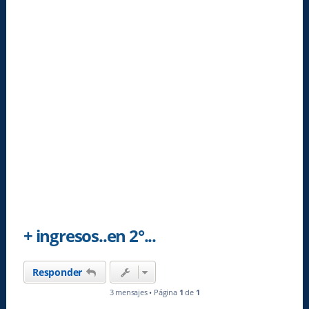
+ ingresos..en 2°...
Responder
3 mensajes • Página
1
de
1