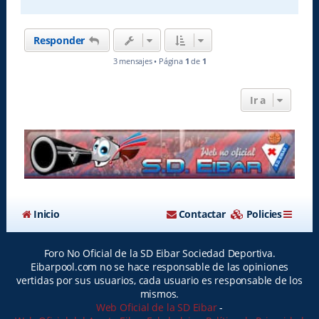
r
r
i
Responder
b
a
3 mensajes • Página
1
de
1
Ir a
Inicio
Contactar
Policies
Foro No Oficial de la SD Eibar Sociedad Deportiva.
Eibarpool.com no se hace responsable de las opiniones
vertidas por sus usuarios, cada usuario es responsable de los
mismos.
Web Oficial de la SD Eibar
-