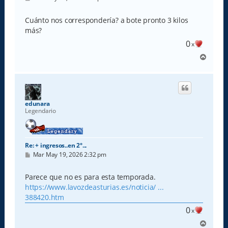
e
n
s
Cuánto nos correspondería? a bote pronto 3 kilos
a
más?
j
e
0
x
A
r
r
i
b
a
edunara
Legendario
Re: + ingresos..en 2°...
M
Mar May 19, 2026 2:32 pm
e
n
s
Parece que no es para esta temporada.
a
https://www.lavozdeasturias.es/noticia/ ...
j
e
388420.htm
0
x
A