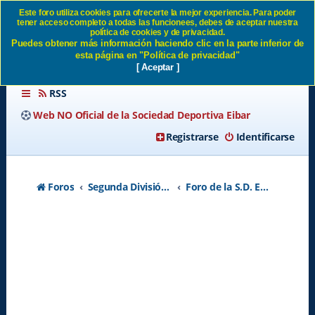
Este foro utiliza cookies para ofrecerte la mejor experiencia. Para poder
tener acceso completo a todas las funcionees, debes de aceptar nuestra
+ ingresos..en 2°... SD Eibar
política de cookies y de privacidad.
Puedes obtener más información haciendo clic en la parte inferior de
esta página en "Política de privacidad"
[ Aceptar ]
RSS
Web NO Oficial de la Sociedad Deportiva Eibar
Registrarse
Identificarse
Foros
Segunda División A - Temporada 2026-2027
Foro de la S.D. Eibar