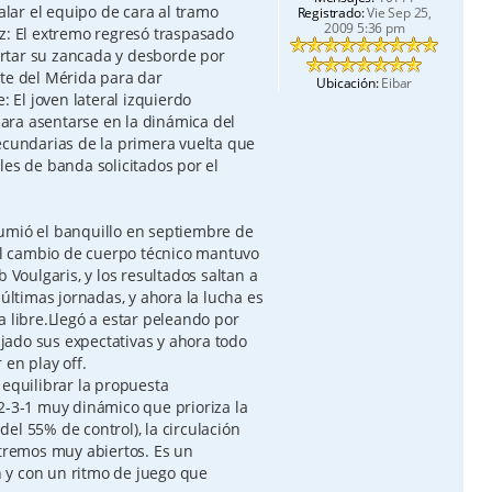
lar el equipo de cara al tramo
Registrado:
Vie Sep 25,
2009 5:36 pm
z: El extremo regresó traspasado
rtar su zancada y desborde por
nte del Mérida para dar
Ubicación:
Eibar
: El joven lateral izquierdo
 para asentarse en la dinámica del
ecundarias de la primera vuelta que
les de banda solicitados por el
umió el banquillo en septiembre de
 El cambio de cuerpo técnico mantuvo
 Voulgaris, y los resultados saltan a
 últimas jornadas, y ahora la lucha es
a libre.Llegó a estar peleando por
bajado sus expectativas y ahora todo
 en play off.
 equilibrar la propuesta
2-3-1 muy dinámico que prioriza la
el 55% de control), la circulación
xtremos muy abiertos. Es un
ón y con un ritmo de juego que