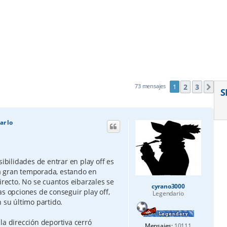
2
3
73 mensajes
1
Sig
S
r lo
sibilidades de entrar en play off es
a gran temporada, estando en
irecto. No se cuantos eibarzales se
cyrano3000
as opciones de conseguir play off,
Legendario
 su último partido.
la dirección deportiva cerró
Mensajes:
10111