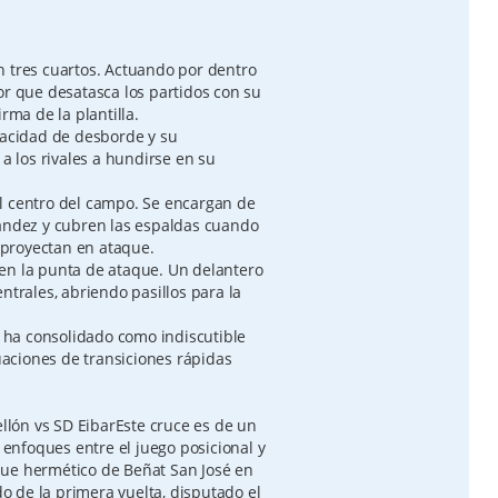
n tres cuartos. Actuando por dentro
or que desatasca los partidos con su
rma de la plantilla.
apacidad de desborde y su
 a los rivales a hundirse en su
l centro del campo. Se encargan de
nández y cubren las espaldas cuando
e proyectan en ataque.
a en la punta de ataque. Un delantero
ntrales, abriendo pasillos para la
 ha consolidado como indiscutible
tuaciones de transiciones rápidas
ellón vs SD EibarEste cruce es de un
e enfoques entre el juego posicional y
que hermético de Beñat San José en
do de la primera vuelta, disputado el