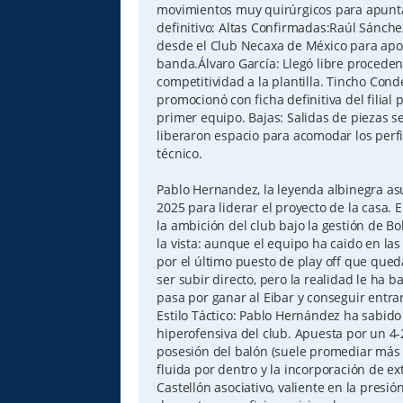
movimientos muy quirúrgicos para apunta
definitivo: Altas Confirmadas:Raúl Sánche
desde el Club Necaxa de México para apo
banda.Álvaro García: Llegó libre procede
competitividad a la plantilla. Tincho Conde
promocionó con ficha definitiva del filial
primer equipo. Bajas: Salidas de piezas s
liberaron espacio para acomodar los perfi
técnico.
Pablo Hernandez, la leyenda albinegra as
2025 para liderar el proyecto de la casa.
la ambición del club bajo la gestión de Bob
la vista: aunque el equipo ha caido en las
por el último puesto de play off que qued
ser subir directo, pero la realidad le ha 
pasa por ganar al Eibar y conseguir entrar
Estilo Táctico: Pablo Hernández ha sabido
hiperofensiva del club. Apuesta por un 4-
posesión del balón (suele promediar más d
fluida por dentro y la incorporación de e
Castellón asociativo, valiente en la presi