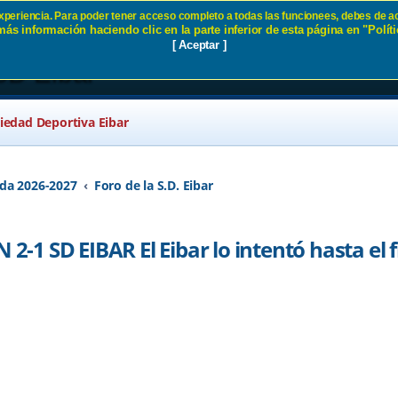
 experiencia. Para poder tener acceso completo a todas las funcionees, debes de ac
ás información haciendo clic en la parte inferior de esta página en "Políti
TELLON 2-1 SD EIBAR El Eibar 
[ Aceptar ]
 SD Eibar
ciedad Deportiva Eibar
da 2026-2027
Foro de la S.D. Eibar
1 SD EIBAR El Eibar lo intentó hasta el f