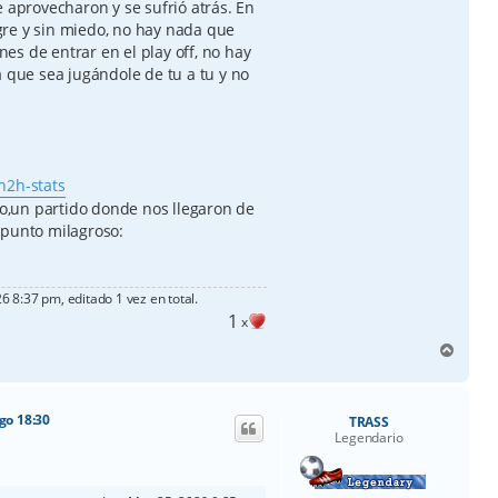
e aprovecharon y se sufrió atrás. En
re y sin miedo, no hay nada que
s de entrar en el play off, no hay
a que sea jugándole de tu a tu y no
-h2h-stats
oro,un partido donde nos llegaron de
 punto milagroso:
 8:37 pm, editado 1 vez en total.
1
x
A
r
r
i
go 18:30
TRASS
b
Legendario
a