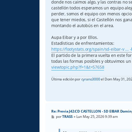
donde nos caimos algo, y las contras no s
castellón todos esperamos un equipo aleg
perder, somos el equipo con menos opcione
que tener miedos, si el Castellón nos gan
montando el autobús en el area.
Aupa Eibar y a por Ellos.
Estadísticas de enfrentamientos:
https://footystats.org/spain/sd-eibar-v ... 
El partido de la primera vuelta en este f
todas las formas posibles y obtuvimos un
viewtopic.php?f=1&t=57658
Última edición por
cyrano3000
el Dom May 31, 2026
Re: Previa J42:CD CASTELLON - SD EIBAR Domin
M
por
TRASS
»
Lun May 25, 2026 9:39 am
e
n
s