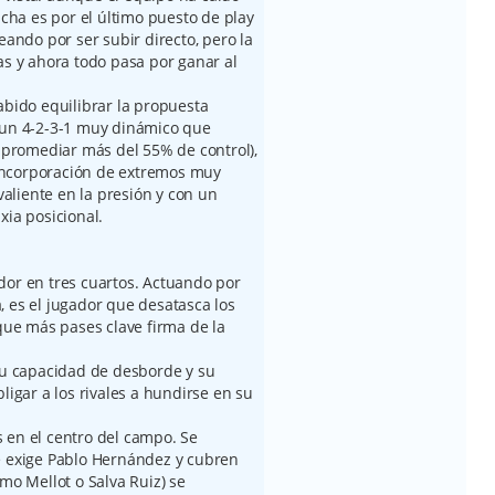
ucha es por el último puesto de play
eando por ser subir directo, pero la
as y ahora todo pasa por ganar al
abido equilibrar la propuesta
 un 4-2-3-1 muy dinámico que
e promediar más del 55% de control),
a incorporación de extremos muy
 valiente en la presión y con un
xia posicional.
dor en tres cuartos. Actuando por
, es el jugador que desatasca los
 que más pases clave firma de la
 Su capacidad de desborde y su
ligar a los rivales a hundirse en su
 en el centro del campo. Se
e exige Pablo Hernández y cubren
omo Mellot o Salva Ruiz) se