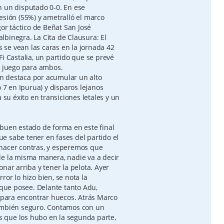
n un disputado 0-0. En ese
esión (55%) y ametralló el marco
gor táctico de Beñat San José
binegra. La Cita de Clausura: El
se vean las caras en la jornada 42
Fi Castalia, un partido que se prevé
n juego para ambos.
lón destaca por acumular un alto
7 en Ipurua) y disparos lejanos
 su éxito en transiciones letales y un
 buen estado de forma en este final
e sabe tener en fases del partido el
 hacer contras, y esperemos que
de la misma manera, nadie va a decir
nar arriba y tener la pelota. Ayer
or lo hizo bien, se nota la
 que posee. Delante tanto Adu,
para encontrar huecos. Atrás Marco
también seguro. Contamos con un
 que los hubo en la segunda parte,