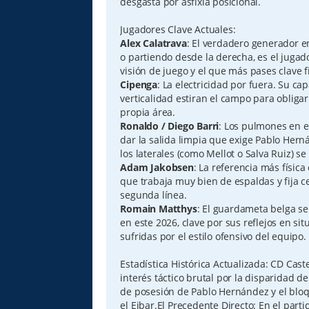
desgasta por asfixia posicional.
Jugadores Clave Actuales:
Alex Calatrava
: El verdadero generador e
o partiendo desde la derecha, es el jugad
visión de juego y el que más pases clave fi
Cipenga
: La electricidad por fuera. Su c
verticalidad estiran el campo para obligar
propia área.
Ronaldo / Diego Barri
: Los pulmones en e
dar la salida limpia que exige Pablo Her
los laterales (como Mellot o Salva Ruiz) s
Adam Jakobsen
: La referencia más físic
que trabaja muy bien de espaldas y fija ce
segunda línea.
Romain Matthys
: El guardameta belga se
en este 2026, clave por sus reflejos en si
sufridas por el estilo ofensivo del equipo.
Estadística Histórica Actualizada: CD Cast
interés táctico brutal por la disparidad d
de posesión de Pablo Hernández y el blo
el Eibar.El Precedente Directo: En el parti