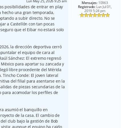
Lun May 25, 2026 9:25 am
Mensajes:
10963
tas posibilidades de entrar en play
Registrado:
Lun Jul 01,
2019 5:24 pm
ha hecho una gran temporada,
optando a subir directo. No se
jar a Castellón con tan pocas
 seguro que el Eibar no estará solo
026, la dirección deportiva cerró
untalar el equipo de cara al
:Raúl Sánchez: El extremo regresó
 México para aportar su zancada y
legó libre procedente del Mérida
a. Tincho Conde: El joven lateral
tiva del filial para asentarse en la
Salidas de piezas secundarias de la
o para acomodar los perfiles de
ra asumió el banquillo en
royecto de la casa. El cambio de
del club bajo la gestión de Bob
la vista: aunque el equipo ha caido