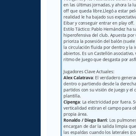
en las últimas jornadas, y ahora la l
off que queda libre.Llegó a estar pel
realidad le ha bajado sus expectativ
Eibar y conseguir entrar en play off.
Estilo Táctico: Pablo Hernández ha s
hiperofensiva del club. Apuesta por
prioriza la posesión del balón (suel
la circulación fluida por dentro y l
abiertos. Es un Castellón asociativo,
ritmo de juego que desgasta por asfi
Jugadores Clave Actuales:
Alex Calatrava
: El verdadero genera
dentro o partiendo desde la derecha
partidos con su visión de juego y el
plantilla.
Cipenga
: La electricidad por fuera.
verticalidad estiran el campo para ob
propia área.
Ronaldo / Diego Barri
: Los pulmones
encargan de dar la salida limpia qu
las espaldas cuando los laterales (c