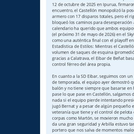
12 de octubre de 2025 en Ipurua, firmaro
encuentro, el Castellón monopolizó la pos
armero con 17 disparos totales, pero el ri
bloqueó los caminos para desesperación al
calendario ha querido que ambos equipos 
(el próximo 31 de mayo de 2026) en el Sky
como una auténtica final con el playoff e
Estadística de Estilos: Mientras el Castel
volumen de saques de esquina (promedió 
gracias a Calatrava, el Eibar de Beñat basa
control férreo del área propia.
En cuanto a la SD Eibar, seguimos con un
de temporada, el equipo ayer demostró qu
balón y no tiene siempre que basarse en
pase lo que pase en Castellón, salgamos 
nada si el equipo pierde intentando presio
jugó Bernat y a pesar de algún pequeño err
veteranía que tiene y el control de pelota
corpas como Martón, se movieron mucho 
da una gran seguridad y Arbilla estuvo 
portero que nos salva de momentos malos