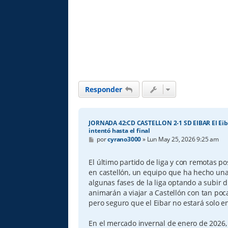
Responder
JORNADA 42:CD CASTELLON 2-1 SD EIBAR El Eiba
intentó hasta el final
M
por
cyrano3000
»
Lun May 25, 2026 9:25 am
e
n
s
El último partido de liga y con remotas po
a
en castellón, un equipo que ha hecho un
j
e
algunas fases de la liga optando a subir d
animarán a viajar a Castellón con tan poc
pero seguro que el Eibar no estará solo en
En el mercado invernal de enero de 2026, 