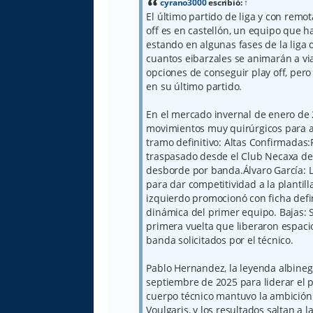
a
cyrano3000
escribió:
↑
j
El último partido de liga y con remo
e
off es en castellón, un equipo que 
estando en algunas fases de la liga 
cuantos eibarzales se animarán a via
opciones de conseguir play off, pero
en su último partido.
En el mercado invernal de enero de 2
movimientos muy quirúrgicos para ap
tramo definitivo: Altas Confirmadas
traspasado desde el Club Necaxa de
desborde por banda.Álvaro García: L
para dar competitividad a la plantill
izquierdo promocionó con ficha defini
dinámica del primer equipo. Bajas: 
primera vuelta que liberaron espaci
banda solicitados por el técnico.
Pablo Hernandez, la leyenda albineg
septiembre de 2025 para liderar el p
cuerpo técnico mantuvo la ambición 
Voulgaris, y los resultados saltan a 