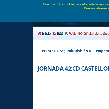
Este foro utiliza cookies para ofrecerte la mejor
Puedes obtener m
JORNADA 42:CD CAS
intentó hasta el final
Inicio
RSS
Web NO Oficial de la So
Foros
Segunda División A - Tempora
JORNADA 42:CD CASTELLON 2-