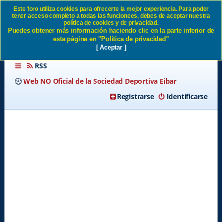
Este foro utiliza cookies para ofrecerte la mejor experiencia. Para poder
tener acceso completo a todas las funcionees, debes de aceptar nuestra
PLANTILLA SD EIBAR 26/27
política de cookies y de privacidad.
Puedes obtener más información haciendo clic en la parte inferior de
- Página 12 SD Eibar
esta página en "Política de privacidad"
[ Aceptar ]
RSS
Web NO Oficial de la Sociedad Deportiva Eibar
Registrarse
Identificarse