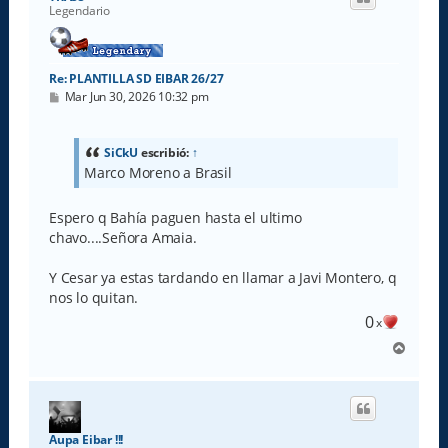
b
Legendario
a
Re: PLANTILLA SD EIBAR 26/27
M
Mar Jun 30, 2026 10:32 pm
e
n
s
a
SiCkU
escribió:
↑
j
Marco Moreno a Brasil
e
Espero q Bahía paguen hasta el ultimo
chavo....Señora Amaia.
Y Cesar ya estas tardando en llamar a Javi Montero, q
nos lo quitan.
0
x
A
r
r
i
b
a
Aupa Eibar !!!