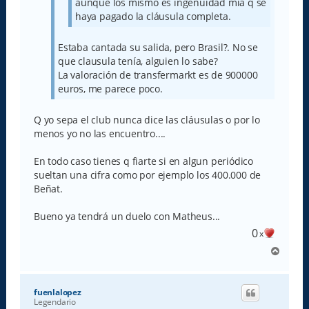
aunque los mismo es ingenuidad mía q se
haya pagado la cláusula completa.
Estaba cantada su salida, pero Brasil?. No se
que clausula tenía, alguien lo sabe?
La valoración de transfermarkt es de 900000
euros, me parece poco.
Q yo sepa el club nunca dice las cláusulas o por lo
menos yo no las encuentro....
En todo caso tienes q fiarte si en algun periódico
sueltan una cifra como por ejemplo los 400.000 de
Beñat.
Bueno ya tendrá un duelo con Matheus...
0
x
A
r
r
i
fuenlalopez
b
Legendario