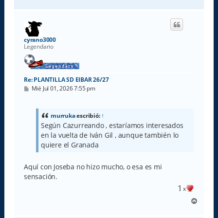
r
r
i
b
a
cyrano3000
Legendario
Re: PLANTILLA SD EIBAR 26/27
M
Mié Jul 01, 2026 7:55 pm
e
n
s
a
murruka
escribió:
↑
j
Según Cazurreando , estaríamos interesados
e
en la vuelta de Iván Gil , aunque también lo
quiere el Granada
Aquí con Joseba no hizo mucho, o esa es mi
sensación.
1
x
A
r
r