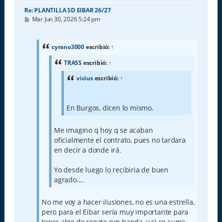
Re: PLANTILLA SD EIBAR 26/27
M
Mar Jun 30, 2026 5:24 pm
e
n
s
a
cyrano3000
escribió:
↑
j
e
TRASS
escribió:
↑
vicius
escribió:
↑
En Burgos, dicen lo mismo.
Me imagino q hoy q se acaban
oficialmente el contrato, pues no tardara
en decir a donde irá.
Yo desde luego lo recibiria de buen
agrado....
No me voy a hacer ilusiones, no es una estrella,
pero para el Eibar sería muy importante para
tener algo de regate por banda, y si se suma