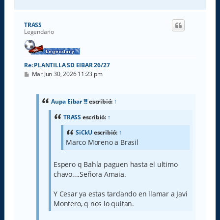
r
r
i
TRASS
b
Legendario
a
Re: PLANTILLA SD EIBAR 26/27
M
Mar Jun 30, 2026 11:23 pm
e
n
s
a
Aupa Eibar !!!
escribió:
↑
j
e
TRASS
escribió:
↑
SiCkU
escribió:
↑
Marco Moreno a Brasil
Espero q Bahía paguen hasta el ultimo
chavo....Señora Amaia.
Y Cesar ya estas tardando en llamar a Javi
Montero, q nos lo quitan.