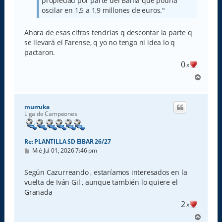
propiedad por parte del Bahía que podría
oscilar en 1,5 a 1,9 millones de euros."
Ahora de esas cifras tendrías q descontar la parte q
se llevará el Farense, q yo no tengo ni idea lo q
pactaron.
0
x
A
r
r
i
murruka
b
Liga de Campeones
a
Re: PLANTILLA SD EIBAR 26/27
M
Mié Jul 01, 2026 7:46 pm
e
n
s
Según Cazurreando , estaríamos interesados en la
a
vuelta de Iván Gil , aunque también lo quiere el
j
e
Granada
2
x
A