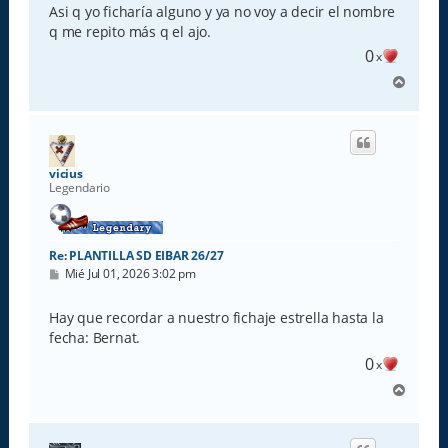
Asi q yo ficharía alguno y ya no voy a decir el nombre
q me repito más q el ajo.
0
x
A
r
r
i
b
a
vicius
Legendario
Re: PLANTILLA SD EIBAR 26/27
M
Mié Jul 01, 2026 3:02 pm
e
n
s
Hay que recordar a nuestro fichaje estrella hasta la
a
fecha: Bernat.
j
e
0
x
A
r
r
i