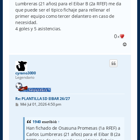
a
Lumbreras (21 años) para el Eibar B (2a RFEF) me da
j
e
que puede ser el tipico fichaje para rellenar el
primer equipo como tercer delantero en caso de
necesidad.
4 goles y 5 asistencias.
0
x
A
r
r
i
b
a
cyrano3000
Legendario
Re: PLANTILLA SD EIBAR 26/27
M
Mié Jul 01, 2026 4:50 pm
e
n
s
a
1940
escribió:
↑
j
Han fichado de Osasuna Promesas (1a RFEF) a
e
Carlos Lumbreras (21 años) para el Eibar B (2a