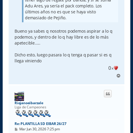
Adu Ares, ya sería el pack completo. Los
últimos años no es que se haya visto
demasiado de Pejiño.
Bueno ya sabes q nosotros podemos aspirar a lo q
podemos, y dentro de lo q hay libre es de lo más
apetecible.....
Dicho esto, luego pasara lo q tenga q pasar si es q
llega viniendo
0
x
A
r
r
i
b
a
Riojanoeibarzale
Liga de Campeones
Re: PLANTILLA SD EIBAR 26/27
M
Mar Jun 30, 2026 7:25 pm
e