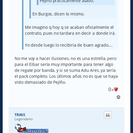
Pejiño prácticamente atado.
En Burgos, dicen lo mismo.
Me imagino q hoy q se acaban oficialmente el
contrato, pues no tardara en decir a donde irá.
Yo desde luego lo recibiria de buen agrado....
No me voy a hacer ilusiones, no es una estrella, pero
para el Eibar sería muy importante para tener algo
de regate por banda, y si se suma Adu Ares, ya sería
el pack completo. Los últimos años no es que se haya
visto demasiado de Pejiño.
0
x
A
r
r
i
TRASS
b
Legendario
a