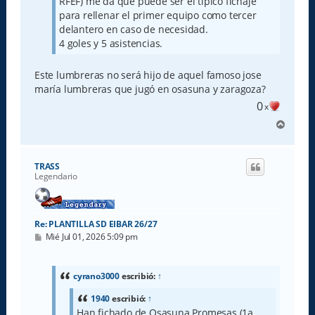
RFEF) me da que puede ser el tipico fichaje
para rellenar el primer equipo como tercer
delantero en caso de necesidad.
4 goles y 5 asistencias.
Este lumbreras no será hijo de aquel famoso jose
maría lumbreras que jugó en osasuna y zaragoza?
0
x
A
r
r
i
TRASS
b
Legendario
a
Re: PLANTILLA SD EIBAR 26/27
M
Mié Jul 01, 2026 5:09 pm
e
n
s
a
cyrano3000
escribió:
↑
j
e
1940
escribió:
↑
Han fichado de Osasuna Promesas (1a