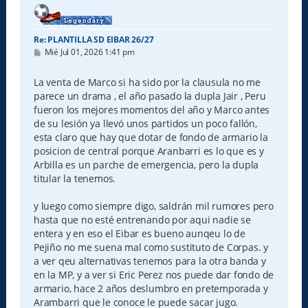
a
Re: PLANTILLA SD EIBAR 26/27
M
Mié Jul 01, 2026 1:41 pm
e
n
s
La venta de Marco si ha sido por la clausula no me
a
parece un drama , el año pasado la dupla Jair , Peru
j
e
fueron los mejores momentos del año y Marco antes
de su lesión ya llevó unos partidos un poco fallón,
esta claro que hay que dotar de fondo de armario la
posicion de central porque Aranbarri es lo que es y
Arbilla es un parche de emergencia, pero la dupla
titular la tenemos.
y luego como siempre digo, saldrán mil rumores pero
hasta que no esté entrenando por aqui nadie se
entera y en eso el Eibar es bueno aunqeu lo de
Pejiño no me suena mal como sustituto de Corpas. y
a ver qeu alternativas tenemos para la otra banda y
en la MP, y a ver si Eric Perez nos puede dar fondo de
armario, hace 2 años deslumbro en pretemporada y
Arambarri que le conoce le puede sacar jugo.