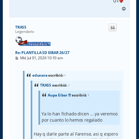
0
x
A
r
r
i
TRASS
b
Legendario
a
Re: PLANTILLA SD EIBAR 26/27
M
Mié Jul 01, 2026 10:10 am
e
n
s
a
edunara
escribió:
↑
j
e
TRASS
escribió:
↑
Aupa Eibar !!!
escribió:
↑
Ya lo han fichado dicen ... ya veremos
por cuanto lo hemos regalado
Hay q darle parte al Farense, asi q espero