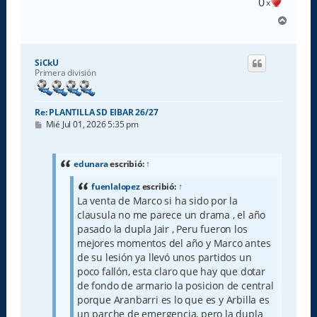
0
x
A
r
r
i
SiCkU
b
Primera división
a
Re: PLANTILLA SD EIBAR 26/27
M
Mié Jul 01, 2026 5:35 pm
e
n
s
a
edunara
escribió:
↑
j
e
fuenlalopez
escribió:
↑
La venta de Marco si ha sido por la
clausula no me parece un drama , el año
pasado la dupla Jair , Peru fueron los
mejores momentos del año y Marco antes
de su lesión ya llevó unos partidos un
poco fallón, esta claro que hay que dotar
de fondo de armario la posicion de central
porque Aranbarri es lo que es y Arbilla es
un parche de emergencia, pero la dupla