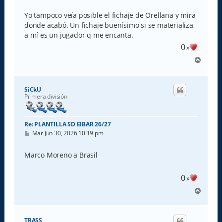
n
s
Yo tampoco veía posible el fichaje de Orellana y mira
a
donde acabó. Un fichaje buenísimo si se materializa,
j
e
a mí es un jugador q me encanta.
0
x
A
r
r
i
SiCkU
b
Primera división
a
Re: PLANTILLA SD EIBAR 26/27
M
Mar Jun 30, 2026 10:19 pm
e
n
s
Marco Moreno a Brasil
a
j
e
0
x
A
r
r
i
TRASS