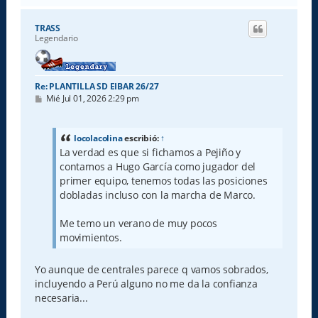
r
i
TRASS
b
Legendario
a
Re: PLANTILLA SD EIBAR 26/27
M
Mié Jul 01, 2026 2:29 pm
e
n
s
a
locolacolina
escribió:
↑
j
La verdad es que si fichamos a Pejiño y
e
contamos a Hugo García como jugador del
primer equipo, tenemos todas las posiciones
dobladas incluso con la marcha de Marco.
Me temo un verano de muy pocos
movimientos.
Yo aunque de centrales parece q vamos sobrados,
incluyendo a Perú alguno no me da la confianza
necesaria...