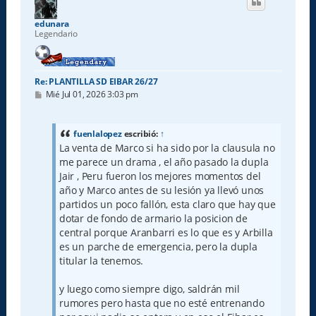
b
a
edunara
Legendario
Re: PLANTILLA SD EIBAR 26/27
M
Mié Jul 01, 2026 3:03 pm
e
n
s
a
fuenlalopez
escribió:
↑
j
La venta de Marco si ha sido por la clausula no
e
me parece un drama , el año pasado la dupla
Jair , Peru fueron los mejores momentos del
año y Marco antes de su lesión ya llevó unos
partidos un poco fallón, esta claro que hay que
dotar de fondo de armario la posicion de
central porque Aranbarri es lo que es y Arbilla
es un parche de emergencia, pero la dupla
titular la tenemos.
y luego como siempre digo, saldrán mil
rumores pero hasta que no esté entrenando