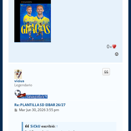
e
0
x
A
r
r
i
b
a
vicius
Legendario
Re: PLANTILLA SD EIBAR 26/27
M
Mar Jun 30, 2026 3:55 pm
e
n
s
a
SiCkU
escribió:
↑
j