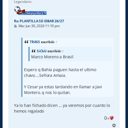
Legendario
Re: PLANTILLA SD EIBAR 26/27
M
Mar Jun 30, 2026 11:19 pm
e
n
s
a
TRASS
escribió:
↑
j
e
SiCkU
escribió:
↑
Marco Moreno a Brasil
Espero q Bahía paguen hasta el ultimo
chavo....Señora Amaia.
Y Cesar ya estas tardando en llamar a Javi
Montero, q nos lo quitan.
Ya lo han fichado dicen ... ya veremos por cuanto lo
hemos regalado
0
x
A