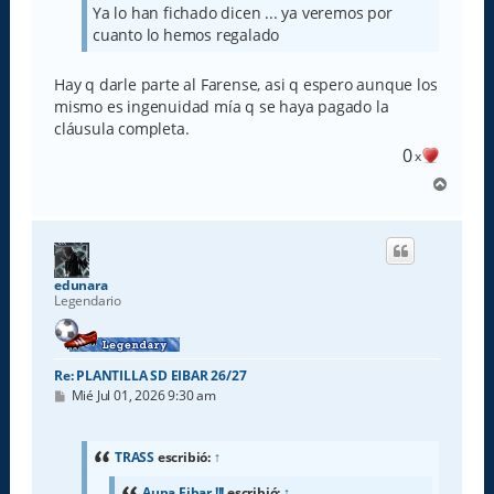
Ya lo han fichado dicen ... ya veremos por
cuanto lo hemos regalado
Hay q darle parte al Farense, asi q espero aunque los
mismo es ingenuidad mía q se haya pagado la
cláusula completa.
0
x
A
r
r
i
b
a
edunara
Legendario
Re: PLANTILLA SD EIBAR 26/27
M
Mié Jul 01, 2026 9:30 am
e
n
s
a
TRASS
escribió:
↑
j
e
Aupa Eibar !!!
escribió:
↑