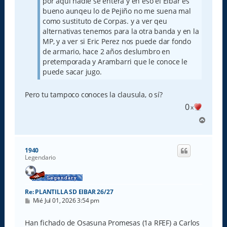
por aqui nadie se entera y en eso el Eibar es
bueno aunqeu lo de Pejiño no me suena mal
como sustituto de Corpas. y a ver qeu
alternativas tenemos para la otra banda y en la
MP, y a ver si Eric Perez nos puede dar fondo
de armario, hace 2 años deslumbro en
pretemporada y Arambarri que le conoce le
puede sacar jugo.
Pero tu tampoco conoces la clausula, o sí?
0
x
A
r
r
i
1940
b
Legendario
a
Re: PLANTILLA SD EIBAR 26/27
M
Mié Jul 01, 2026 3:54 pm
e
n
s
Han fichado de Osasuna Promesas (1a RFEF) a Carlos