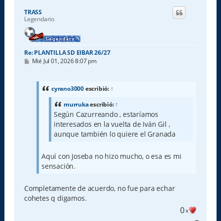
i
TRASS
b
Legendario
a
Re: PLANTILLA SD EIBAR 26/27
M
Mié Jul 01, 2026 8:07 pm
e
n
s
a
cyrano3000
escribió:
↑
j
e
murruka
escribió:
↑
Según Cazurreando , estaríamos
interesados en la vuelta de Iván Gil ,
aunque también lo quiere el Granada
Aquí con Joseba no hizo mucho, o esa es mi
sensación.
Completamente de acuerdo, no fue para echar
cohetes q digamos.
0
x