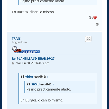
Pejiño prácticamente atado.
e
En Burgos, dicen lo mismo.
0
x
A
r
r
i
TRASS
b
Legendario
a
Re: PLANTILLA SD EIBAR 26/27
M
Mar Jun 30, 2026 4:07 pm
e
n
s
a
vicius
escribió:
↑
j
e
SiCkU
escribió:
↑
Pejiño prácticamente atado.
En Burgos, dicen lo mismo.