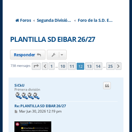
Foros
Segunda División A - Temporada 2026-2027
Foro de la S.D. Eibar
PLANTILLA SD EIBAR 26/27
Responder
Página
12
de
25
1
10
11
13
14
25
738 mensajes
12
Anterior
Sigu
…
…
SiCkU
Primera división
Re: PLANTILLA SD EIBAR 26/27
M
Mar Jun 30, 2026 12:19 pm
e
n
s
a
j