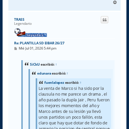
A
r
r
i
TRASS
b
Legendario
a
Re: PLANTILLA SD EIBAR 26/27
M
Mié Jul 01, 2026 5:44 pm
e
n
s
a
SiCkU
escribió:
↑
j
e
edunara
escribió:
↑
fuenlalopez
escribió:
↑
La venta de Marco si ha sido por la
clausula no me parece un drama , el
año pasado la dupla Jair , Peru fueron
los mejores momentos del año y
Marco antes de su lesión ya llevó
unos partidos un poco fallón, esta
claro que hay que dotar de fondo de
armario la posicion de central porque