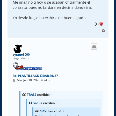
Me imagino q hoy q se acaban oficialmente el
contrato, pues no tardara en decir a donde irá.
Yo desde luego lo recibiria de buen agrado....
0
x
A
r
r
i
b
a
cyrano3000
Legendario
Re: PLANTILLA SD EIBAR 26/27
M
Mar Jun 30, 2026 4:24 pm
e
n
s
a
TRASS
escribió:
↑
j
e
vicius
escribió:
↑
SiCkU
escribió:
↑