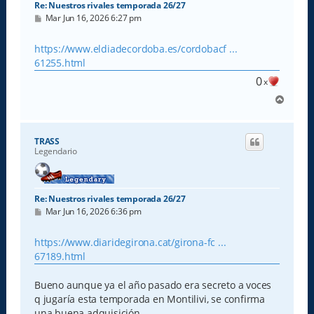
Re: Nuestros rivales temporada 26/27
M
Mar Jun 16, 2026 6:27 pm
e
n
s
https://www.eldiadecordoba.es/cordobacf ...
a
61255.html
j
e
0
x
A
r
r
i
TRASS
b
Legendario
a
Re: Nuestros rivales temporada 26/27
M
Mar Jun 16, 2026 6:36 pm
e
n
s
https://www.diaridegirona.cat/girona-fc ...
a
67189.html
j
e
Bueno aunque ya el año pasado era secreto a voces
q jugaría esta temporada en Montilivi, se confirma
una buena adquisición.