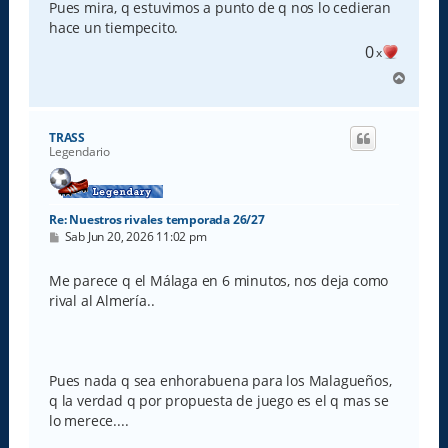
Pues mira, q estuvimos a punto de q nos lo cedieran
hace un tiempecito.
0
x
A
r
r
i
TRASS
b
Legendario
a
Re: Nuestros rivales temporada 26/27
M
Sab Jun 20, 2026 11:02 pm
e
n
s
Me parece q el Málaga en 6 minutos, nos deja como
a
rival al Almería..
j
e
Pues nada q sea enhorabuena para los Malagueños,
q la verdad q por propuesta de juego es el q mas se
lo merece....