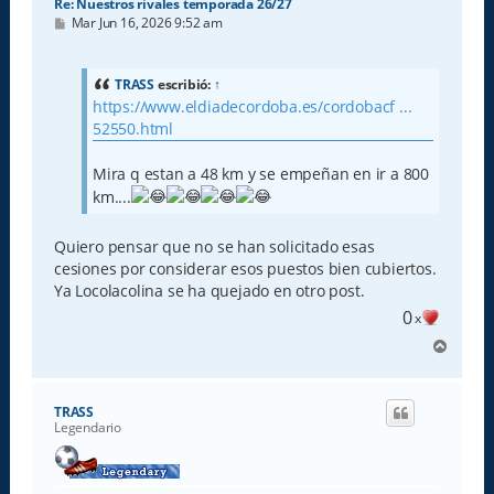
Re: Nuestros rivales temporada 26/27
M
Mar Jun 16, 2026 9:52 am
e
n
s
a
TRASS
escribió:
↑
j
https://www.eldiadecordoba.es/cordobacf ...
e
52550.html
Mira q estan a 48 km y se empeñan en ir a 800
km....
Quiero pensar que no se han solicitado esas
cesiones por considerar esos puestos bien cubiertos.
Ya Locolacolina se ha quejado en otro post.
0
x
A
r
r
i
TRASS
b
Legendario
a