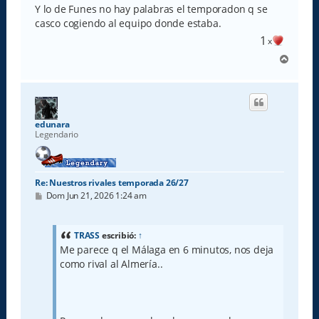
Y lo de Funes no hay palabras el temporadon q se
casco cogiendo al equipo donde estaba.
1
x
A
r
r
i
b
a
edunara
Legendario
Re: Nuestros rivales temporada 26/27
M
Dom Jun 21, 2026 1:24 am
e
n
s
a
TRASS
escribió:
↑
j
Me parece q el Málaga en 6 minutos, nos deja
e
como rival al Almería..