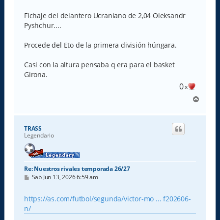
n
s
Fichaje del delantero Ucraniano de 2,04 Oleksandr
a
Pyshchur....
j
e
Procede del Eto de la primera división húngara.
Casi con la altura pensaba q era para el basket
Girona.
0
x
A
r
r
i
TRASS
b
Legendario
a
Re: Nuestros rivales temporada 26/27
M
Sab Jun 13, 2026 6:59 am
e
n
s
https://as.com/futbol/segunda/victor-mo ... f202606-
a
n/
j
e