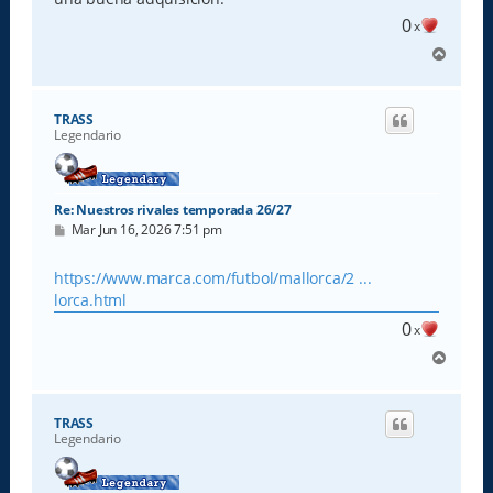
0
x
A
r
r
i
TRASS
b
Legendario
a
Re: Nuestros rivales temporada 26/27
M
Mar Jun 16, 2026 7:51 pm
e
n
s
https://www.marca.com/futbol/mallorca/2 ...
a
lorca.html
j
e
0
x
A
r
r
i
TRASS
b
Legendario
a