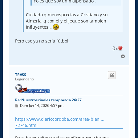
Yo es que soy un malpensado .
Cuidado q menosprecias a Cristiano y su
Almería, q con el y el jeque son tambien
influyentes...
Pero eso ya no sería fútbol.
0
x
A
r
r
i
TRASS
b
Legendario
a
Re: Nuestros rivales temporada 26/27
M
Dom Jun 14, 2026 4:57 pm
e
n
s
https://www.diariocordoba.com/area-blan ...
a
72746.html
j
e
Pues buen refuerzo si se confirma, muy buena