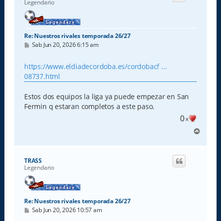
Legendario
a
Re: Nuestros rivales temporada 26/27
M
Sab Jun 20, 2026 6:15 am
e
n
s
https://www.eldiadecordoba.es/cordobacf ...
a
08737.html
j
e
Estos dos equipos la liga ya puede empezar en San
Fermin q estaran completos a este paso.
0
x
A
r
r
i
TRASS
b
Legendario
a
Re: Nuestros rivales temporada 26/27
M
Sab Jun 20, 2026 10:57 am
e