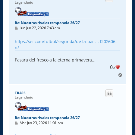
b
Legendario
a
Re: Nuestros rivales temporada 26/27
M
Lun Jun 22, 2026 7:43 am
e
n
s
https://as.com/futbol/segunda/de-la-bar ... f202606-
a
n/
j
e
Pasara del fresco a la eterna primavera...
0
x
A
r
r
i
TRASS
b
Legendario
a
Re: Nuestros rivales temporada 26/27
M
Mar Jun 23, 2026 11:01 pm
e
n