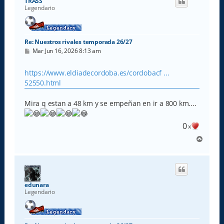
TRASS
b
Legendario
a
Re: Nuestros rivales temporada 26/27
M
Mar Jun 16, 2026 8:13 am
e
n
s
https://www.eldiadecordoba.es/cordobacf ...
a
52550.html
j
e
Mira q estan a 48 km y se empeñan en ir a 800 km....
0
x
A
r
r
i
b
a
edunara
Legendario