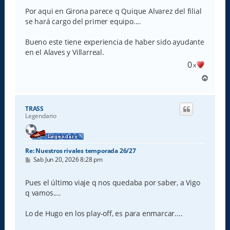
n
s
Por aqui en Girona parece q Quique Alvarez del filial
a
se hará cargo del primer equipo....
j
e
Bueno este tiene experiencia de haber sido ayudante
en el Alaves y Villarreal.
0
x
A
r
r
i
TRASS
b
Legendario
a
Re: Nuestros rivales temporada 26/27
M
Sab Jun 20, 2026 8:28 pm
e
n
s
Pues el último viaje q nos quedaba por saber, a Vigo
a
q vamos....
j
e
Lo de Hugo en los play-off, es para enmarcar....