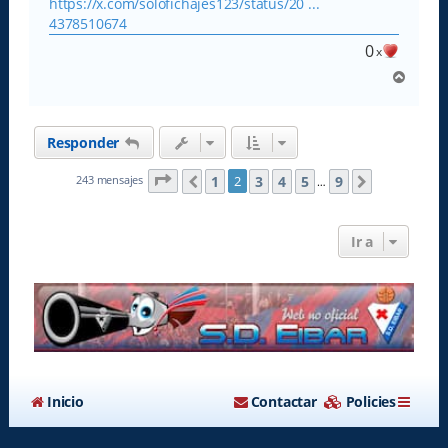
s
https://x.com/solofichajes123/status/20 ...
a
4378510674
j
e
0
x
A
r
r
i
Responder
b
a
Página
2
de
9
1
3
4
5
9
243 mensajes
2
Anterior
Siguiente
…
Ir a
Inicio
Contactar
Policies