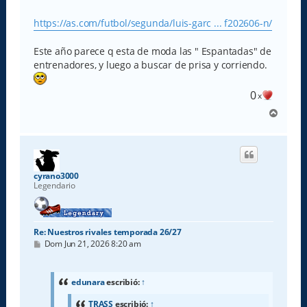
e
n
s
https://as.com/futbol/segunda/luis-garc ... f202606-n/
a
j
e
Este año parece q esta de moda las " Espantadas" de
entrenadores, y luego a buscar de prisa y corriendo.
0
x
A
r
r
i
b
a
cyrano3000
Legendario
Re: Nuestros rivales temporada 26/27
M
Dom Jun 21, 2026 8:20 am
e
n
s
a
edunara
escribió:
↑
j
e
TRASS
escribió:
↑