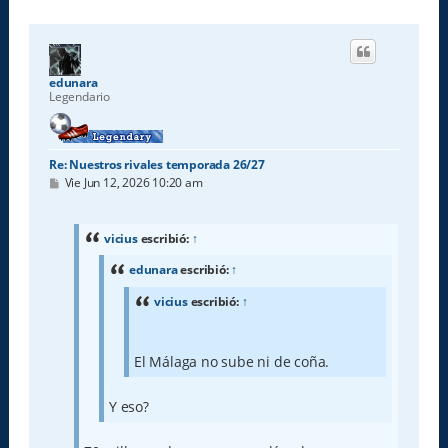
edunara
Legendario
Re: Nuestros rivales temporada 26/27
M
Vie Jun 12, 2026 10:20 am
e
n
s
a
vicius
escribió:
↑
j
e
edunara
escribió:
↑
vicius
escribió:
↑
El Málaga no sube ni de coña.
Y eso?