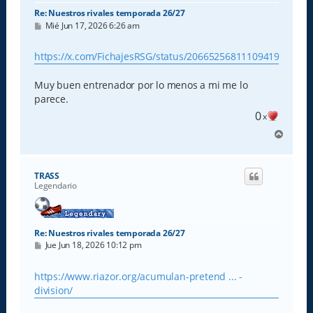
Re: Nuestros rivales temporada 26/27
M
Mié Jun 17, 2026 6:26 am
e
n
s
https://x.com/FichajesRSG/status/2066525681110941942
a
j
e
Muy buen entrenador por lo menos a mi me lo
parece.
0
x
A
r
r
i
TRASS
b
Legendario
a
Re: Nuestros rivales temporada 26/27
M
Jue Jun 18, 2026 10:12 pm
e
n
s
https://www.riazor.org/acumulan-pretend ... -
a
division/
j
e