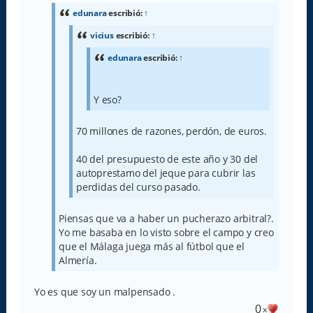
s
a
edunara
escribió:
↑
j
e
vicius
escribió:
↑
edunara
escribió:
↑
Y eso?
70 millones de razones, perdón, de euros.
40 del presupuesto de este año y 30 del
autoprestamo del jeque para cubrir las
perdidas del curso pasado.
Piensas que va a haber un pucherazo arbitral?.
Yo me basaba en lo visto sobre el campo y creo
que el Málaga juega más al fútbol que el
Almería.
Yo es que soy un malpensado .
0
x