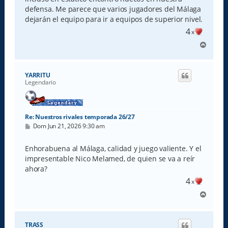
defensa. Me parece que varios jugadores del Málaga
dejarán el equipo para ir a equipos de superior nivel.
4
x
A
r
r
i
YARRITU
b
Legendario
a
Re: Nuestros rivales temporada 26/27
M
Dom Jun 21, 2026 9:30 am
e
n
s
Enhorabuena al Málaga, calidad y juego valiente. Y el
a
impresentable Nico Melamed, de quien se va a reír
j
e
ahora?
4
x
A
r
r
i
TRASS