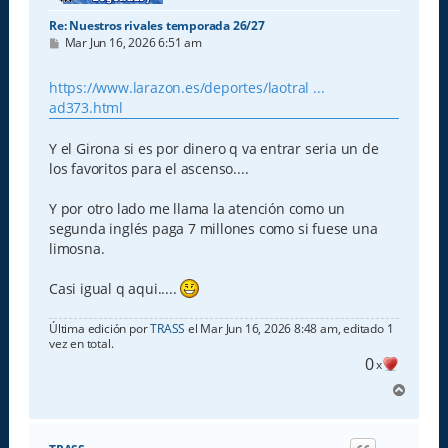
Re: Nuestros rivales temporada 26/27
M
Mar Jun 16, 2026 6:51 am
e
n
s
https://www.larazon.es/deportes/laotral ...
a
ad373.html
j
e
Y el Girona si es por dinero q va entrar seria un de
los favoritos para el ascenso....
Y por otro lado me llama la atención como un
segunda inglés paga 7 millones como si fuese una
limosna.
Casi igual q aqui.....
Última edición por
TRASS
el Mar Jun 16, 2026 8:48 am, editado 1
vez en total.
0
x
A
r
r
i