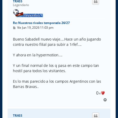
TRASS
b
Legendario
a
Re: Nuestros rivales temporada 26/27
M
Vie Jun 19, 2026 11:03 pm
e
n
s
Bueno Sabadell nuevo viaje....Hace un año jugando
a
contra nuestro filial para subir a 1rfef....
j
e
Y ahora en la hypermotion....
Y un final normal de los q pasa en este campo tan
hostil para todos los visitantes.
Es lo mas parecido a los campos Argentinos con las
Barras Bravas..
0
x
A
r
r
i
TRASS
b