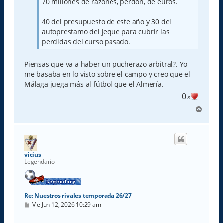
70 millones de razones, perdón, de euros.
40 del presupuesto de este año y 30 del
autoprestamo del jeque para cubrir las
perdidas del curso pasado.
Piensas que va a haber un pucherazo arbitral?. Yo
me basaba en lo visto sobre el campo y creo que el
Málaga juega más al fútbol que el Almería.
0
x
A
r
r
i
b
a
vicius
Legendario
Re: Nuestros rivales temporada 26/27
M
Vie Jun 12, 2026 10:29 am
e
n