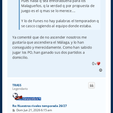
Pues nada q sea enhorabuena para los
Malagueños, q la verdad q por propuesta de
juego es el q mas se lo merece....
Y lo de Funes no hay palabras el temporadon q
se casco cogiendo al equipo donde estaba.
Ya comenté que de no ascender nosotros me
gustaría que ascendiera el Málaga, y lo han
conseguido y merecidamente. Como han sabido
jugar los PO, han ganado sus dos partidos a
domicilio.
0
x
A
r
r
i
TRASS
b
Legendario
a
Re: Nuestros rivales temporada 26/27
M
Dom Jun 21, 2026 6:15 am