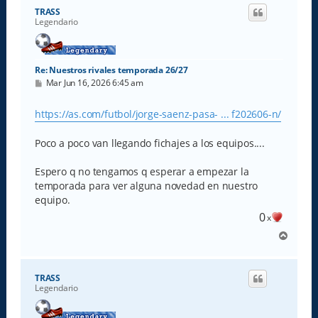
i
TRASS
b
Legendario
a
Re: Nuestros rivales temporada 26/27
M
Mar Jun 16, 2026 6:45 am
e
n
s
https://as.com/futbol/jorge-saenz-pasa- ... f202606-n/
a
j
e
Poco a poco van llegando fichajes a los equipos....
Espero q no tengamos q esperar a empezar la
temporada para ver alguna novedad en nuestro
equipo.
0
x
A
r
r
i
TRASS
b
Legendario
a