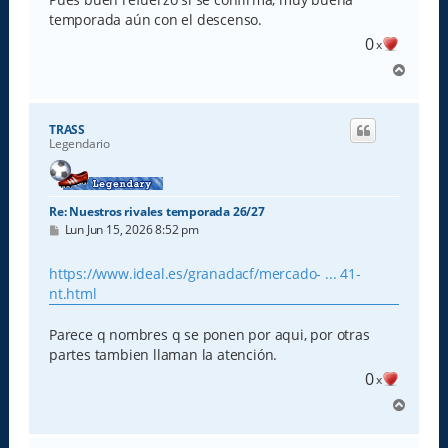
temporada aún con el descenso.
0
x
A
r
r
i
TRASS
b
Legendario
a
Re: Nuestros rivales temporada 26/27
M
Lun Jun 15, 2026 8:52 pm
e
n
s
https://www.ideal.es/granadacf/mercado- ... 41-
a
nt.html
j
e
Parece q nombres q se ponen por aqui, por otras
partes tambien llaman la atención.
0
x
A
r
r