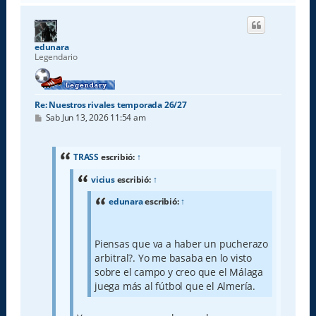
r
i
b
a
edunara
Legendario
Re: Nuestros rivales temporada 26/27
M
Sab Jun 13, 2026 11:54 am
e
n
s
a
TRASS
escribió:
↑
j
e
vicius
escribió:
↑
edunara
escribió:
↑
Piensas que va a haber un pucherazo
arbitral?. Yo me basaba en lo visto
sobre el campo y creo que el Málaga
juega más al fútbol que el Almería.