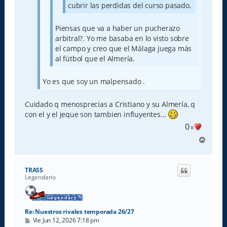
cubrir las perdidas del curso pasado.
Piensas que va a haber un pucherazo
arbitral?. Yo me basaba en lo visto sobre
el campo y creo que el Málaga juega más
al fútbol que el Almería.
Yo es que soy un malpensado .
Cuidado q menosprecias a Cristiano y su Almería, q
con el y el jeque son tambien influyentes...
0
x
A
r
r
i
TRASS
b
Legendario
a
Re: Nuestros rivales temporada 26/27
M
Vie Jun 12, 2026 7:18 pm
e