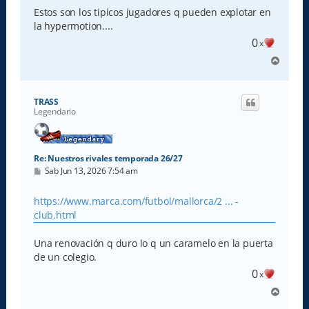
Estos son los tipicos jugadores q pueden explotar en
la hypermotion....
0
x
A
r
r
i
TRASS
b
Legendario
a
Re: Nuestros rivales temporada 26/27
M
Sab Jun 13, 2026 7:54 am
e
n
s
https://www.marca.com/futbol/mallorca/2 ... -
a
club.html
j
e
Una renovación q duro lo q un caramelo en la puerta
de un colegio.
0
x
A
r