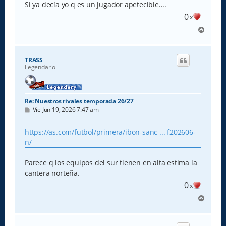
Si ya decía yo q es un jugador apetecible....
0
x
A
r
r
i
TRASS
b
Legendario
a
Re: Nuestros rivales temporada 26/27
M
Vie Jun 19, 2026 7:47 am
e
n
s
https://as.com/futbol/primera/ibon-sanc ... f202606-
a
n/
j
e
Parece q los equipos del sur tienen en alta estima la
cantera norteña.
0
x
A
r
r
i