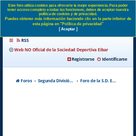
Este foro utiliza cookies para ofrecerte la mejor experiencia. Para poder
tener acceso completo a todas las funcionees, debes de aceptar nuestra
Nuestros rivales temporada
política de cookies y de privacidad.
Puedes obtener más información haciendo clic en la parte inferior de
26/27 - Página 2 SD Eibar
esta página en "Política de privacidad"
[ Aceptar ]
RSS
Web NO Oficial de la Sociedad Deportiva Eibar
Registrarse
Identificarse
Foros
Segunda División A - Temporada 2026-2027
Foro de la S.D. Eibar