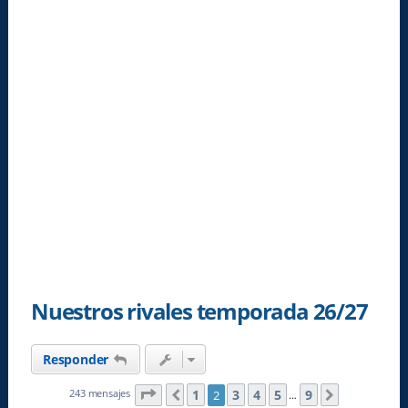
Nuestros rivales temporada 26/27
Responder
Página
2
de
9
1
3
4
5
9
243 mensajes
2
Anterior
Siguiente
…