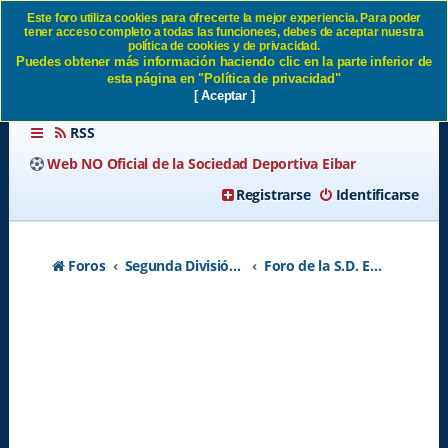
Este foro utiliza cookies para ofrecerte la mejor experiencia. Para poder
tener acceso completo a todas las funcionees, debes de aceptar nuestra
Nuestros rivales temporada
política de cookies y de privacidad.
Puedes obtener más información haciendo clic en la parte inferior de
26/27 - Página 3 SD Eibar
esta página en "Política de privacidad"
[ Aceptar ]
RSS
Web NO Oficial de la Sociedad Deportiva Eibar
Registrarse
Identificarse
Foros
Segunda División A - Temporada 2026-2027
Foro de la S.D. Eibar