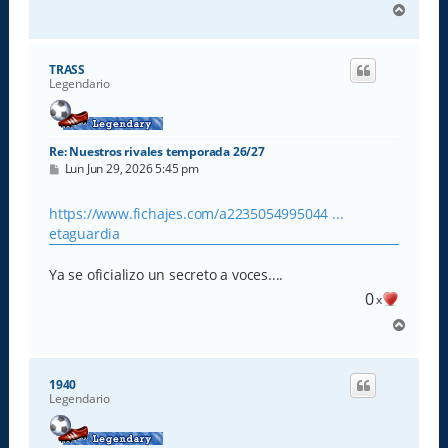
A
r
r
i
TRASS
b
Legendario
a
Re: Nuestros rivales temporada 26/27
M
Lun Jun 29, 2026 5:45 pm
e
n
s
https://www.fichajes.com/a2235054995044 ...
a
etaguardia
j
e
Ya se oficializo un secreto a voces....
0
x
A
r
r
i
1940
b
Legendario
a