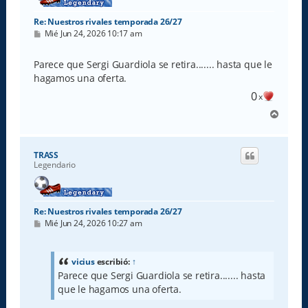
Re: Nuestros rivales temporada 26/27
M
Mié Jun 24, 2026 10:17 am
e
n
s
Parece que Sergi Guardiola se retira....... hasta que le
a
hagamos una oferta.
j
e
0
x
A
r
r
i
TRASS
b
Legendario
a
Re: Nuestros rivales temporada 26/27
M
Mié Jun 24, 2026 10:27 am
e
n
s
a
vicius
escribió:
↑
j
Parece que Sergi Guardiola se retira....... hasta
e
que le hagamos una oferta.