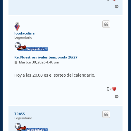
A
r
r
i
b
a
locolacolina
Legendario
Re: Nuestros rivales temporada 26/27
M
Mar Jun 30, 2026 4:46 pm
e
n
s
Hoy a las 20.00 es el sorteo del calendario.
a
j
e
0
x
A
r
r
i
TRASS
b
Legendario
a