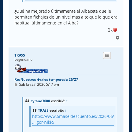
¿Qué ha mejorado últimamente el Albacete que le
permiten fichajes de un nivel mas alto que lo que era
habitual últimamente en el Alba?.
0
x
A
r
r
i
TRASS
b
Legendario
a
Re: Nuestros rivales temporada 26/27
M
Sab Jun 27, 2026 5:17 pm
e
n
s
a
cyrano3000
escribió:
↑
j
e
TRASS
escribió:
↑
https://www.5maseldescuento.es/2026/06/
... gor-nikic/