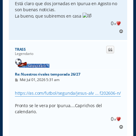
Está claro que dos jornadas en Ipurua en Agosto no
son buenas noticias.
La bueno, que subiremos en casa
0
x
A
r
r
i
TRASS
b
Legendario
a
Re: Nuestros rivales temporada 26/27
M
Mié Jul 01, 2026 5:31 am
e
n
s
https://as.com/futbol/segunda/jesus-alv ... f202606-n/
a
j
e
Pronto se le vera por Ipurua....Caprichos del
calendario.
0
x
A
r