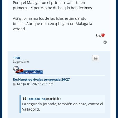
Por q el Malaga fue el primer rival esta en
primera....Y por eso he dicho q lo bendecimos.
Asi q lo mismo los de las Islas estan dando
botes....Aunque no creo q hagan un Malaga la
verdad.
0
x
A
r
r
i
1940
b
Legendario
a
Re: Nuestros rivales temporada 26/27
M
Mié Jul 01, 2026 12:01 am
e
n
s
a
locolacolina
escribió:
↑
j
La segunda jornada, también en casa, contra el
e
Valladolid.