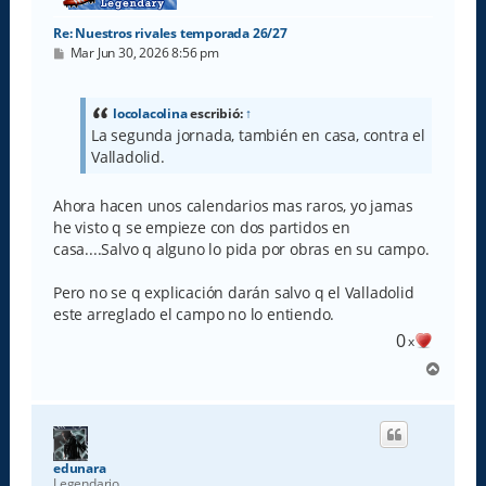
Re: Nuestros rivales temporada 26/27
M
Mar Jun 30, 2026 8:56 pm
e
n
s
a
locolacolina
escribió:
↑
j
La segunda jornada, también en casa, contra el
e
Valladolid.
Ahora hacen unos calendarios mas raros, yo jamas
he visto q se empieze con dos partidos en
casa....Salvo q alguno lo pida por obras en su campo.
Pero no se q explicación darán salvo q el Valladolid
este arreglado el campo no lo entiendo.
0
x
A
r
r
i
b
a
edunara
Legendario