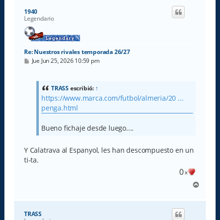
i
1940
b
Legendario
a
Re: Nuestros rivales temporada 26/27
M
Jue Jun 25, 2026 10:59 pm
e
n
s
a
TRASS
escribió:
↑
j
https://www.marca.com/futbol/almeria/20 ...
e
penga.html
Bueno fichaje desde luego....
Y Calatrava al Espanyol, les han descompuesto en un
ti-ta.
0
x
A
r
r
i
TRASS
b