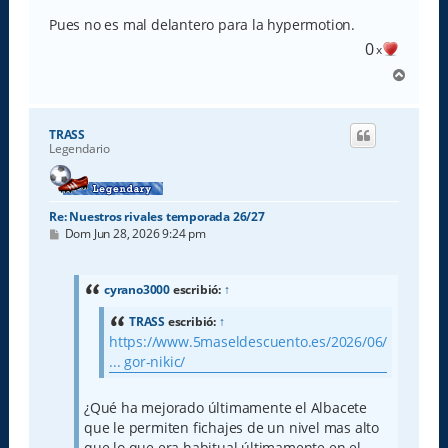
e
Pues no es mal delantero para la hypermotion.
0
x
A
r
r
i
TRASS
b
Legendario
a
Re: Nuestros rivales temporada 26/27
M
Dom Jun 28, 2026 9:24 pm
e
n
s
a
cyrano3000
escribió:
↑
j
e
TRASS
escribió:
↑
https://www.5maseldescuento.es/2026/06/
... gor-nikic/
¿Qué ha mejorado últimamente el Albacete
que le permiten fichajes de un nivel mas alto
que lo que era habitual últimamente en el