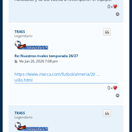
0
x
A
r
r
i
TRASS
b
Legendario
a
Re: Nuestros rivales temporada 26/27
M
Vie Jun 26, 2026 7:08 pm
e
n
s
https://www.marca.com/futbol/almeria/20 ...
a
uillo.html
j
e
0
x
A
r
r
i
TRASS
b
Legendario
a