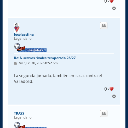
0
x
A
r
r
i
b
a
locolacolina
Legendario
Re: Nuestros rivales temporada 26/27
M
Mar Jun 30, 2026 8:52 pm
e
n
s
La segunda jornada, también en casa, contra el
a
Valladolid.
j
e
0
x
A
r
r
i
TRASS
b
Legendario
a