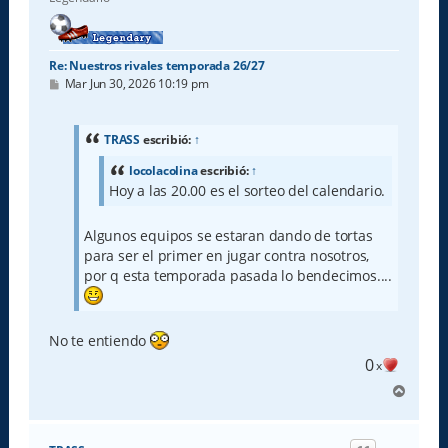
Re: Nuestros rivales temporada 26/27
M
Mar Jun 30, 2026 10:19 pm
e
n
s
a
TRASS
escribió:
↑
j
e
locolacolina
escribió:
↑
Hoy a las 20.00 es el sorteo del calendario.
Algunos equipos se estaran dando de tortas
para ser el primer en jugar contra nosotros,
por q esta temporada pasada lo bendecimos....
No te entiendo
0
x
A
r
r
i