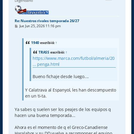
Legendario
a
Re: Nuestros rivales temporada 26/27
M
Jue Jun 25, 2026 11:16 pm
e
n
s
a
1940
escribió:
↑
j
e
TRASS
escribió:
↑
https://www.marca.com/futbol/almeria/20
... penga.html
Bueno fichaje desde luego....
Y Calatrava al Espanyol, les han descompuesto
en un ti-ta.
Ya sabes q suelen ser los peajes de los equipos q
hacen una buena temporada...
Ahora es el momento de q el Greco-Canadiense
Haralabos y su DD vuelva a recomponer el equipo.