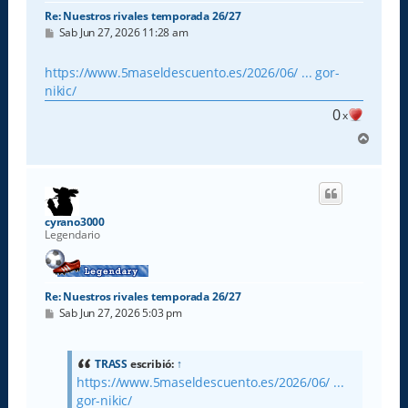
Re: Nuestros rivales temporada 26/27
M
Sab Jun 27, 2026 11:28 am
e
n
s
https://www.5maseldescuento.es/2026/06/ ... gor-
a
nikic/
j
e
0
x
A
r
r
i
b
a
cyrano3000
Legendario
Re: Nuestros rivales temporada 26/27
M
Sab Jun 27, 2026 5:03 pm
e
n
s
a
TRASS
escribió:
↑
j
https://www.5maseldescuento.es/2026/06/ ...
e
gor-nikic/