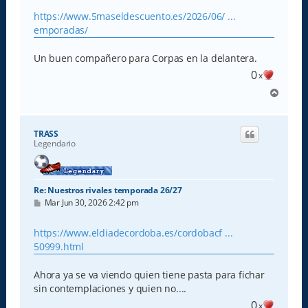
n
s
https://www.5maseldescuento.es/2026/06/ ...
a
emporadas/
j
e
Un buen compañero para Corpas en la delantera.
0
x
A
r
r
i
TRASS
b
Legendario
a
Re: Nuestros rivales temporada 26/27
M
Mar Jun 30, 2026 2:42 pm
e
n
s
https://www.eldiadecordoba.es/cordobacf ...
a
50999.html
j
e
Ahora ya se va viendo quien tiene pasta para fichar
sin contemplaciones y quien no....
0
x