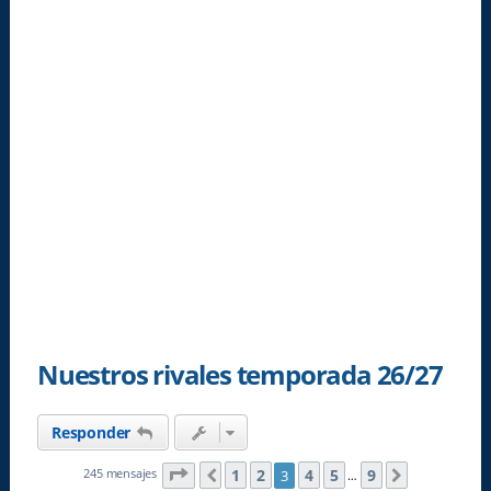
Nuestros rivales temporada 26/27
Responder
Página
3
de
9
1
2
4
5
9
245 mensajes
3
Anterior
Siguiente
…