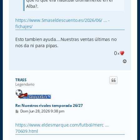
Alba?.
https://www.5maseldescuento.es/2026/06/ ... -
fichajes/
Esto tambien ayuda....Nuestras ventas últimas no
nos da ni para pipas.
0
x
A
r
r
i
TRASS
b
Legendario
a
Re: Nuestros rivales temporada 26/27
M
Dom Jun 28, 2026 9:38 pm
e
n
s
https://www.eldesmarque.com/futbol/merc ...
a
70609.html
j
e