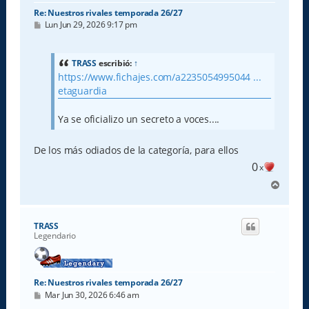
Re: Nuestros rivales temporada 26/27
M
Lun Jun 29, 2026 9:17 pm
e
n
s
a
TRASS
escribió:
↑
j
https://www.fichajes.com/a2235054995044 ...
e
etaguardia
Ya se oficializo un secreto a voces....
De los más odiados de la categoría, para ellos
0
x
A
r
r
i
TRASS
b
Legendario
a
Re: Nuestros rivales temporada 26/27
M
Mar Jun 30, 2026 6:46 am
e