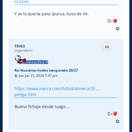
nt.html
Y yo lo queria para Ipurua, iluso de mi.
0
x
A
r
r
i
TRASS
b
Legendario
a
Re: Nuestros rivales temporada 26/27
M
Jue Jun 25, 2026 7:47 pm
e
n
s
https://www.marca.com/futbol/almeria/20 ...
a
penga.html
j
e
Bueno fichaje desde luego....
0
x
A
r
r