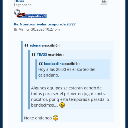
TRASS
b
Legendario
a
Re: Nuestros rivales temporada 26/27
M
Mar Jun 30, 2026 10:27 pm
e
n
s
a
edunara
escribió:
↑
j
e
TRASS
escribió:
↑
locolacolina
escribió:
↑
Hoy a las 20.00 es el sorteo del
calendario.
Algunos equipos se estaran dando de
tortas para ser el primer en jugar contra
nosotros, por q esta temporada pasada lo
bendecimos....
No te entiendo