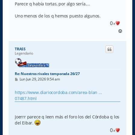
Parece q había tortas, por algo sería....
Uno menos de los q hemos puesto algunos.
0
x
A
r
r
i
TRASS
b
Legendario
a
Re: Nuestros rivales temporada 26/27
M
Lun Jun 29, 2026 9:54 am
e
n
s
https://www.diariocordoba.com/area-blan ...
a
07487.html
j
e
Joerrr parece q leen más el foro los del Córdoba q los
del Eibar.
0
x