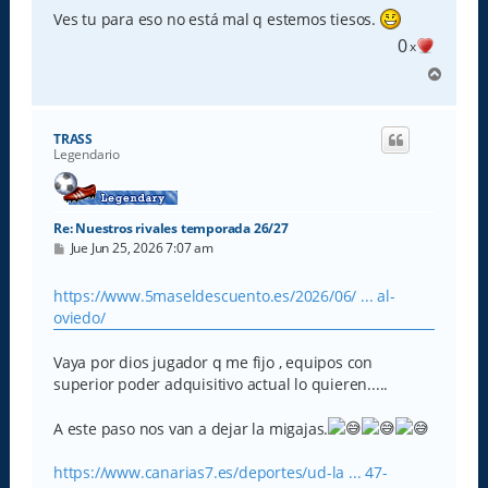
Ves tu para eso no está mal q estemos tiesos.
0
x
A
r
r
i
TRASS
b
Legendario
a
Re: Nuestros rivales temporada 26/27
M
Jue Jun 25, 2026 7:07 am
e
n
s
https://www.5maseldescuento.es/2026/06/ ... al-
a
oviedo/
j
e
Vaya por dios jugador q me fijo , equipos con
superior poder adquisitivo actual lo quieren.....
A este paso nos van a dejar la migajas.
https://www.canarias7.es/deportes/ud-la ... 47-