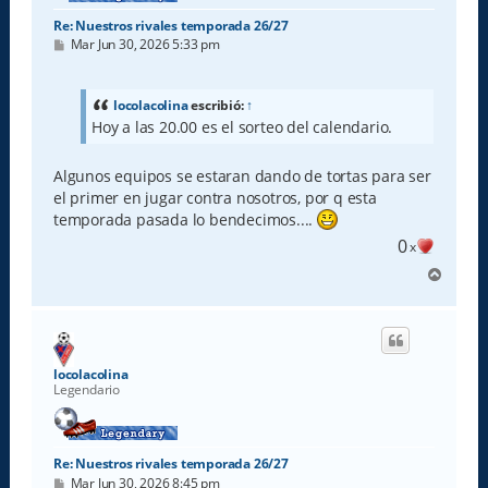
Re: Nuestros rivales temporada 26/27
M
Mar Jun 30, 2026 5:33 pm
e
n
s
a
locolacolina
escribió:
↑
j
Hoy a las 20.00 es el sorteo del calendario.
e
Algunos equipos se estaran dando de tortas para ser
el primer en jugar contra nosotros, por q esta
temporada pasada lo bendecimos....
0
x
A
r
r
i
b
a
locolacolina
Legendario
Re: Nuestros rivales temporada 26/27
M
Mar Jun 30, 2026 8:45 pm