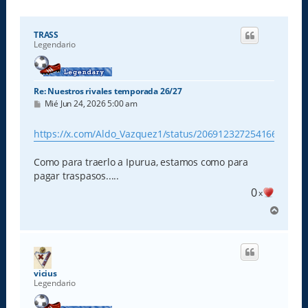
TRASS
Legendario
Re: Nuestros rivales temporada 26/27
M
Mié Jun 24, 2026 5:00 am
e
n
s
https://x.com/Aldo_Vazquez1/status/2069123272541663379
a
j
e
Como para traerlo a Ipurua, estamos como para
pagar traspasos.....
0
x
A
r
r
i
b
a
vicius
Legendario