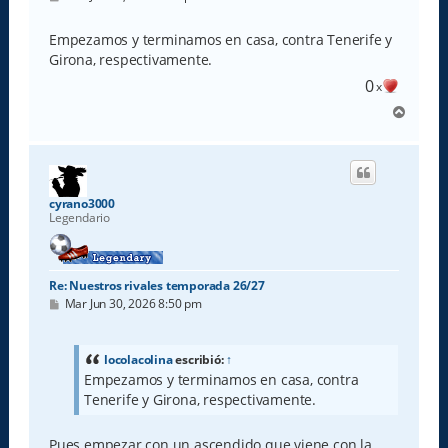
e
n
s
Empezamos y terminamos en casa, contra Tenerife y
a
Girona, respectivamente.
j
e
0
x
A
r
r
i
b
a
cyrano3000
Legendario
Re: Nuestros rivales temporada 26/27
M
Mar Jun 30, 2026 8:50 pm
e
n
s
a
locolacolina
escribió:
↑
j
Empezamos y terminamos en casa, contra
e
Tenerife y Girona, respectivamente.
Pues empezar con un ascendido que viene con la