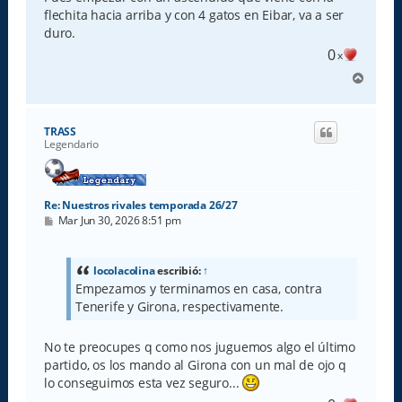
flechita hacia arriba y con 4 gatos en Eibar, va a ser
duro.
0
x
A
r
r
i
TRASS
b
Legendario
a
Re: Nuestros rivales temporada 26/27
M
Mar Jun 30, 2026 8:51 pm
e
n
s
a
locolacolina
escribió:
↑
j
Empezamos y terminamos en casa, contra
e
Tenerife y Girona, respectivamente.
No te preocupes q como nos juguemos algo el último
partido, os los mando al Girona con un mal de ojo q
lo conseguimos esta vez seguro...