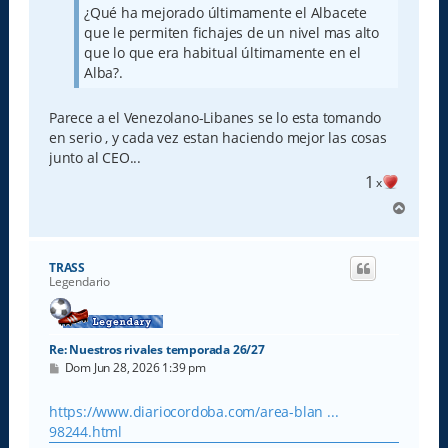
¿Qué ha mejorado últimamente el Albacete
que le permiten fichajes de un nivel mas alto
que lo que era habitual últimamente en el
Alba?.
Parece a el Venezolano-Libanes se lo esta tomando
en serio , y cada vez estan haciendo mejor las cosas
junto al CEO...
1
x
A
r
r
i
TRASS
b
Legendario
a
Re: Nuestros rivales temporada 26/27
M
Dom Jun 28, 2026 1:39 pm
e
n
s
https://www.diariocordoba.com/area-blan ...
a
98244.html
j