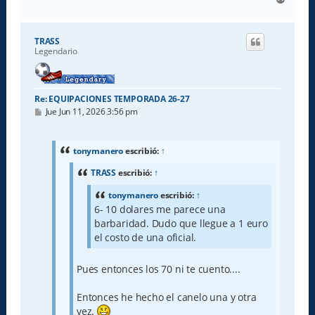
r
r
i
TRASS
b
Legendario
a
Re: EQUIPACIONES TEMPORADA 26-27
M
Jue Jun 11, 2026 3:56 pm
e
n
s
a
tonymanero
escribió:
↑
j
e
TRASS
escribió:
↑
tonymanero
escribió:
↑
6- 10 dolares me parece una
barbaridad. Dudo que llegue a 1 euro
el costo de una oficial.
Pues entonces los 70 ni te cuento....
Entonces he hecho el canelo una y otra
vez.