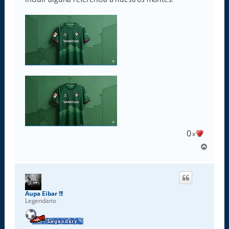
0
x
A
r
r
i
b
a
Aupa Eibar !!!
Legendario