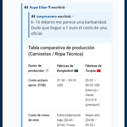
s
a
Aupa Eibar !!!
escribió:
↑
j
e
tonymanero
escribió:
↑
6- 10 dolares me parece una barbaridad.
Dudo que llegue a 1 euro el costo de una
oficial.