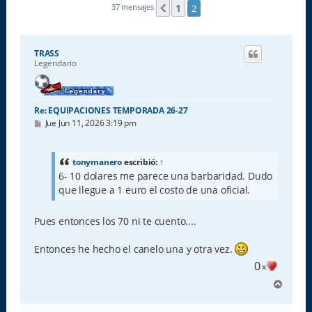
1
37 mensajes
2
Anterior
TRASS
Legendario
Re: EQUIPACIONES TEMPORADA 26-27
M
Jue Jun 11, 2026 3:19 pm
e
n
s
a
tonymanero
escribió:
↑
j
6- 10 dolares me parece una barbaridad. Dudo
e
que llegue a 1 euro el costo de una oficial.
Pues entonces los 70 ni te cuento....
Entonces he hecho el canelo una y otra vez.
0
x
A
r
r