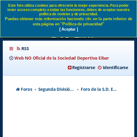
Este foro utiliza cookies para ofrecerte la mejor experiencia. Para poder
tener acceso completo a todas las funcionees, debes de aceptar nuestra
EQUIPACIONES
política de cookies y de privacidad.
Puedes obtener más información haciendo clic en la parte inferior de
TEMPORADA 26-27 - Página
esta página en "Política de privacidad"
[ Aceptar ]
2 SD Eibar
RSS
Web NO Oficial de la Sociedad Deportiva Eibar
Registrarse
Identificarse
Foros
Segunda División A - Temporada 2026-2027
Foro de la S.D. Eibar