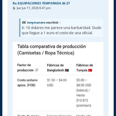
Re: EQUIPACIONES TEMPORADA 26-27
M
Jue Jun 11, 2026 6:41 pm
e
n
s
a
tonymanero
escribió:
↑
j
6- 10 dolares me parece una barbaridad. Dudo
e
que llegue a 1 euro el costo de una oficial.