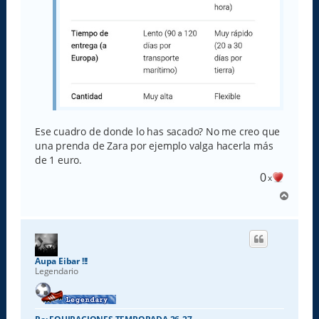
Ese cuadro de donde lo has sacado? No me creo que
una prenda de Zara por ejemplo valga hacerla más
de 1 euro.
0
x
A
r
r
i
b
a
Aupa Eibar !!!
Legendario