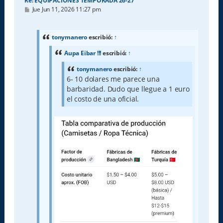
Re: EQUIPACIONES TEMPORADA 26-27
M
Jue Jun 11, 2026 11:27 pm
e
n
s
a
tonymanero
escribió:
↑
j
e
Aupa Eibar !!!
escribió:
↑
tonymanero
escribió:
↑
6- 10 dolares me parece una
barbaridad. Dudo que llegue a 1 euro
el costo de una oficial.