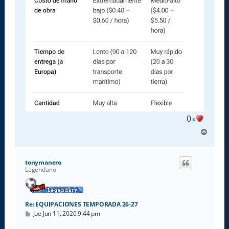
0
x
A
r
r
i
tonymanero
b
Legendario
a
Re: EQUIPACIONES TEMPORADA 26-27
M
Jue Jun 11, 2026 9:44 pm
e
n