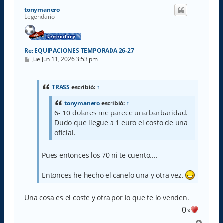
i
tonymanero
b
Legendario
a
Re: EQUIPACIONES TEMPORADA 26-27
M
Jue Jun 11, 2026 3:53 pm
e
n
s
a
TRASS
escribió:
↑
j
e
tonymanero
escribió:
↑
6- 10 dolares me parece una barbaridad.
Dudo que llegue a 1 euro el costo de una
oficial.
Pues entonces los 70 ni te cuento....
Entonces he hecho el canelo una y otra vez.
Una cosa es el coste y otra por lo que te lo venden.
0
x
A