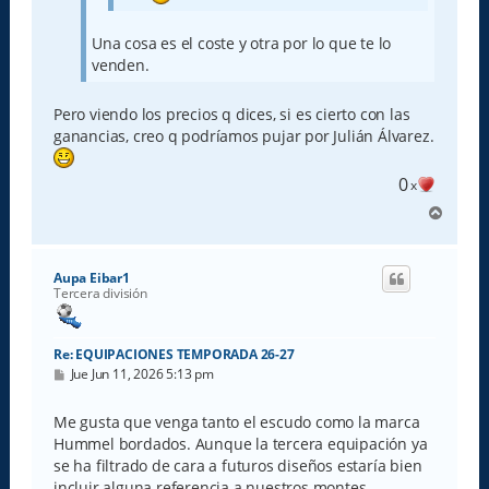
Una cosa es el coste y otra por lo que te lo
venden.
Pero viendo los precios q dices, si es cierto con las
ganancias, creo q podríamos pujar por Julián Álvarez.
0
x
A
r
r
i
Aupa Eibar1
b
Tercera división
a
Re: EQUIPACIONES TEMPORADA 26-27
M
Jue Jun 11, 2026 5:13 pm
e
n
s
Me gusta que venga tanto el escudo como la marca
a
Hummel bordados. Aunque la tercera equipación ya
j
e
se ha filtrado de cara a futuros diseños estaría bien
incluir alguna referencia a nuestros montes.