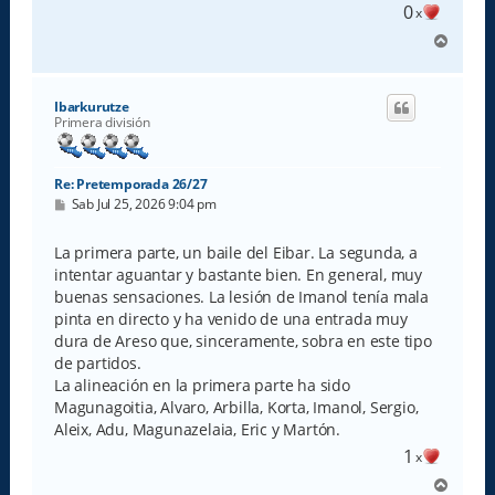
0
x
A
r
r
i
Ibarkurutze
b
Primera división
a
Re: Pretemporada 26/27
M
Sab Jul 25, 2026 9:04 pm
e
n
s
La primera parte, un baile del Eibar. La segunda, a
a
intentar aguantar y bastante bien. En general, muy
j
e
buenas sensaciones. La lesión de Imanol tenía mala
pinta en directo y ha venido de una entrada muy
dura de Areso que, sinceramente, sobra en este tipo
de partidos.
La alineación en la primera parte ha sido
Magunagoitia, Alvaro, Arbilla, Korta, Imanol, Sergio,
Aleix, Adu, Magunazelaia, Eric y Martón.
1
x
A