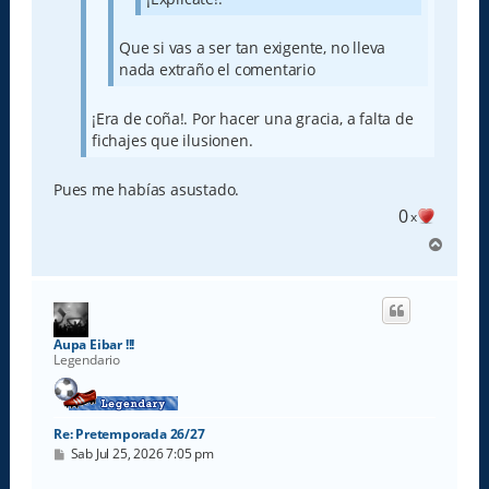
Que si vas a ser tan exigente, no lleva
nada extraño el comentario
¡Era de coña!. Por hacer una gracia, a falta de
fichajes que ilusionen.
Pues me habías asustado.
0
x
A
r
r
i
b
a
Aupa Eibar !!!
Legendario
Re: Pretemporada 26/27
M
Sab Jul 25, 2026 7:05 pm
e
n