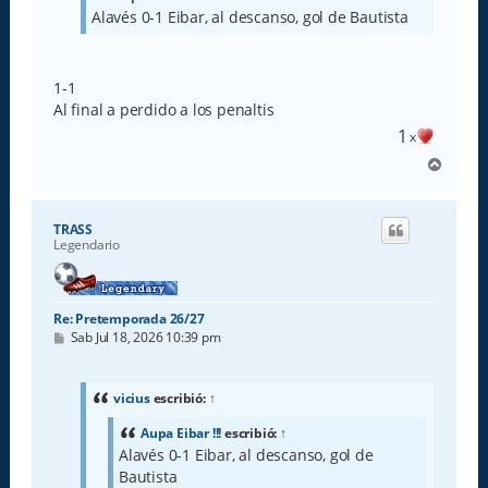
j
Alavés 0-1 Eibar, al descanso, gol de Bautista
e
1-1
Al final a perdido a los penaltis
1
x
A
r
r
i
TRASS
b
Legendario
a
Re: Pretemporada 26/27
M
Sab Jul 18, 2026 10:39 pm
e
n
s
a
vicius
escribió:
↑
j
e
Aupa Eibar !!!
escribió:
↑
Alavés 0-1 Eibar, al descanso, gol de
Bautista