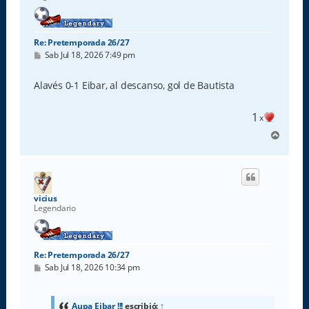
Re: Pretemporada 26/27
M
Sab Jul 18, 2026 7:49 pm
e
n
s
Alavés 0-1 Eibar, al descanso, gol de Bautista
a
j
e
1
x
A
r
r
i
b
a
vicius
Legendario
Re: Pretemporada 26/27
M
Sab Jul 18, 2026 10:34 pm
e
n
s
a
Aupa Eibar !!!
escribió:
↑