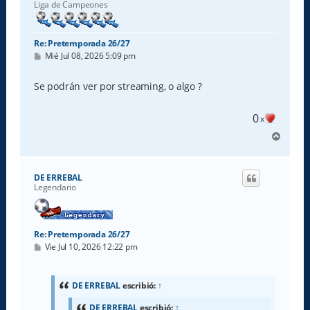
Liga de Campeones
Re: Pretemporada 26/27
M
Mié Jul 08, 2026 5:09 pm
e
n
s
Se podrán ver por streaming, o algo ?
a
j
e
0
x
A
r
r
i
DE ERREBAL
b
Legendario
a
Re: Pretemporada 26/27
M
Vie Jul 10, 2026 12:22 pm
e
n
s
a
DE ERREBAL
escribió:
↑
j
e
DE ERREBAL
escribió:
↑