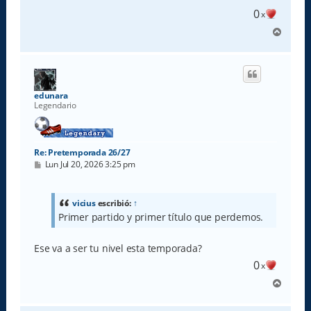
e
0
x
A
r
r
i
b
a
edunara
Legendario
Re: Pretemporada 26/27
M
Lun Jul 20, 2026 3:25 pm
e
n
s
a
vicius
escribió:
↑
j
Primer partido y primer título que perdemos.
e
Ese va a ser tu nivel esta temporada?
0
x
A
r
r