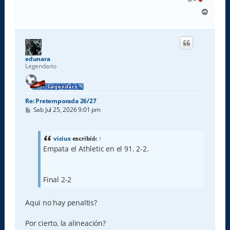
A
r
r
i
b
a
edunara
Legendario
Re: Pretemporada 26/27
M
Sab Jul 25, 2026 9:01 pm
e
n
s
a
vicius
escribió:
↑
j
Empata el Athletic en el 91. 2-2.
e
Final 2-2
Aquí no hay penaltis?
Por cierto, la alineación?