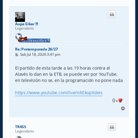
r
r
i
b
a
Aupa Eibar !!!
Legendario
Re: Pretemporada 26/27
M
Sab Jul 18, 2026 3:41 pm
e
n
s
El partido de esta tarde a las 19 horas contra el
a
Alavés lo dan en la ETB, se puede ver por YouTube,
j
e
en televisión no se, en la programación no pone nada
https://www.youtube.com/live/nREkopXdeIs
0
x
A
r
r
i
TRASS
b
Legendario
a