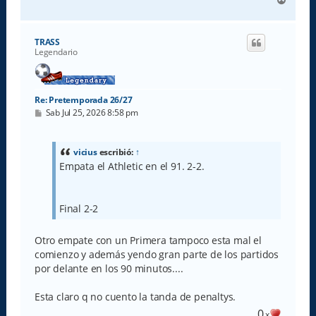
r
r
i
TRASS
b
Legendario
a
Re: Pretemporada 26/27
M
Sab Jul 25, 2026 8:58 pm
e
n
s
a
vicius
escribió:
↑
j
Empata el Athletic en el 91. 2-2.
e
Final 2-2
Otro empate con un Primera tampoco esta mal el
comienzo y además yendo gran parte de los partidos
por delante en los 90 minutos....
Esta claro q no cuento la tanda de penaltys.
0
x