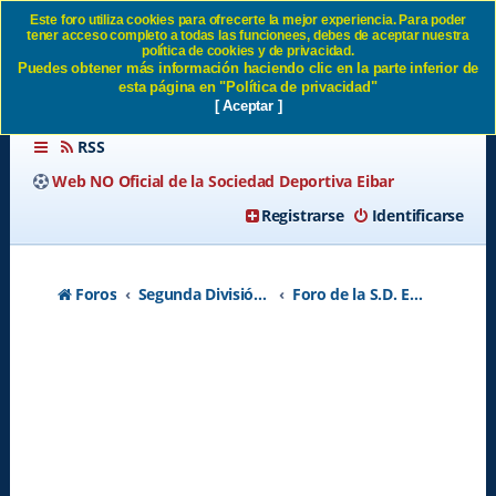
Este foro utiliza cookies para ofrecerte la mejor experiencia. Para poder
tener acceso completo a todas las funcionees, debes de aceptar nuestra
Pretemporada 26/27 SD Eibar
política de cookies y de privacidad.
Puedes obtener más información haciendo clic en la parte inferior de
esta página en "Política de privacidad"
[ Aceptar ]
RSS
Web NO Oficial de la Sociedad Deportiva Eibar
Registrarse
Identificarse
Foros
Segunda División A - Temporada 2026-2027
Foro de la S.D. Eibar