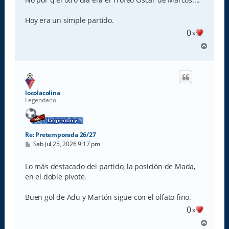
Hoy era un simple partido.
0
x
A
r
r
i
b
a
locolacolina
Legendario
Re: Pretemporada 26/27
M
Sab Jul 25, 2026 9:17 pm
e
n
s
Lo más destacado del partido, la posición de Mada,
a
en el doble pivote.
j
e
Buen gol de Adu y Martón sigue con el olfato fino.
0
x
A