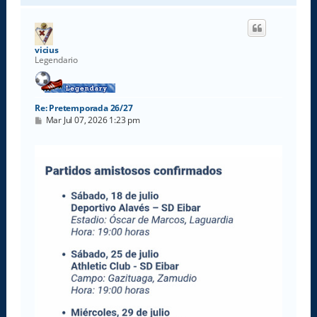
r
i
b
a
vicius
Legendario
Re: Pretemporada 26/27
M
Mar Jul 07, 2026 1:23 pm
e
n
s
a
j
e