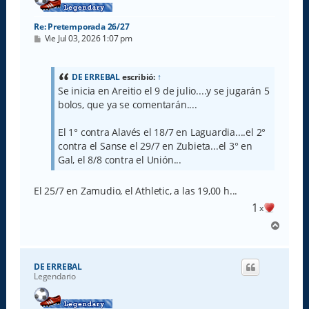
Re: Pretemporada 26/27
M
Vie Jul 03, 2026 1:07 pm
e
n
s
a
DE ERREBAL
escribió:
↑
j
Se inicia en Areitio el 9 de julio....y se jugarán 5
e
bolos, que ya se comentarán....
El 1° contra Alavés el 18/7 en Laguardia....el 2°
contra el Sanse el 29/7 en Zubieta...el 3° en
Gal, el 8/8 contra el Unión...
El 25/7 en Zamudio, el Athletic, a las 19,00 h...
1
x
A
r
r
i
DE ERREBAL
b
Legendario
a