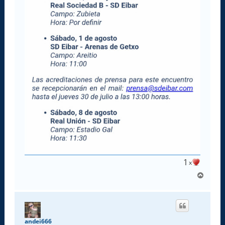
1
x
A
r
r
i
b
a
andei666