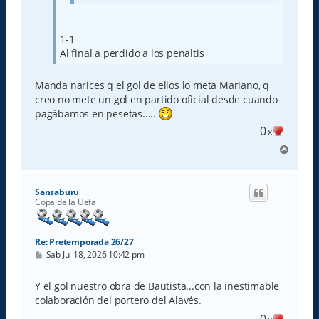
1-1
Al final a perdido a los penaltis
Manda narices q el gol de ellos lo meta Mariano, q
creo no mete un gol en partido oficial desde cuando
pagábamos en pesetas.....
0
x
A
r
r
i
Sansaburu
b
Copa de la Uefa
a
Re: Pretemporada 26/27
M
Sab Jul 18, 2026 10:42 pm
e
n
s
Y el gol nuestro obra de Bautista...con la inestimable
a
colaboración del portero del Alavés.
j
e