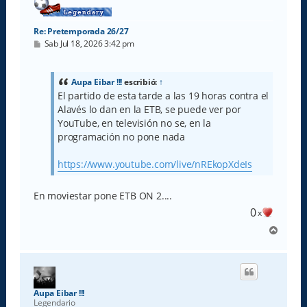
Re: Pretemporada 26/27
M
Sab Jul 18, 2026 3:42 pm
e
n
s
a
Aupa Eibar !!!
escribió:
↑
j
El partido de esta tarde a las 19 horas contra el
e
Alavés lo dan en la ETB, se puede ver por
YouTube, en televisión no se, en la
programación no pone nada
https://www.youtube.com/live/nREkopXdeIs
En moviestar pone ETB ON 2....
0
x
A
r
r
i
b
a
Aupa Eibar !!!
Legendario