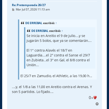
Re: Pretemporada 26/27
M
Mar Jul 07, 2026 11:13 am
e
n
s
a
DE ERREBAL
escribió:
↑
j
e
DE ERREBAL
escribió:
↑
Se inicia en Areitio el 9 de julio....y se
jugarán 5 bolos, que ya se comentarán....
El 1° contra Alavés el 18/7 en
Laguardia....el 2° contra el Sanse el 29/7
en Zubieta...el 3° en Gal, el 8/8 contra el
Unión...
El 25/7 en Zamudio, el Athletic, a las 19,00 h...
....y, el 1/8 a las 11,00 en Areitio contra el Arenas. Y
son 5 partidos. Lo fijado....
0
x
A
r