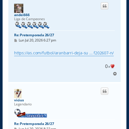
i
b
a
andei666
Liga de Campeones
Re: Pretemporada 26/27
M
Lun Jul 20, 2026 6:27 pm
e
n
s
https://as.com/futbol/aranbarri-deja-su ... f202607-n/
a
j
e
0
x
A
r
r
i
b
a
vicius
Legendario
Re: Pretemporada 26/27
M
Lun Jul 20, 2026 8:22 pm