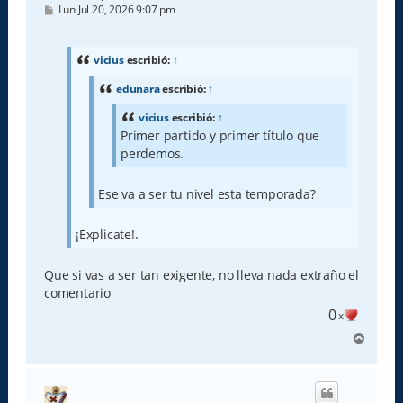
M
Lun Jul 20, 2026 9:07 pm
e
n
s
a
vicius
escribió:
↑
j
e
edunara
escribió:
↑
vicius
escribió:
↑
Primer partido y primer título que
perdemos.
Ese va a ser tu nivel esta temporada?
¡Explicate!.
Que si vas a ser tan exigente, no lleva nada extraño el
comentario
0
x
A
r
r
i
b