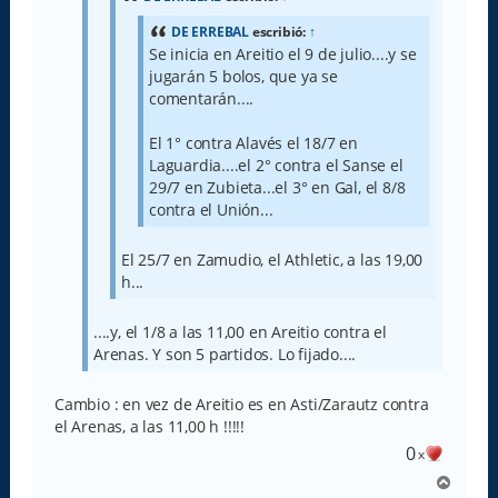
DE ERREBAL
escribió:
↑
Se inicia en Areitio el 9 de julio....y se
jugarán 5 bolos, que ya se
comentarán....
El 1° contra Alavés el 18/7 en
Laguardia....el 2° contra el Sanse el
29/7 en Zubieta...el 3° en Gal, el 8/8
contra el Unión...
El 25/7 en Zamudio, el Athletic, a las 19,00
h...
....y, el 1/8 a las 11,00 en Areitio contra el
Arenas. Y son 5 partidos. Lo fijado....
Cambio : en vez de Areitio es en Asti/Zarautz contra
el Arenas, a las 11,00 h !!!!!
0
x
A