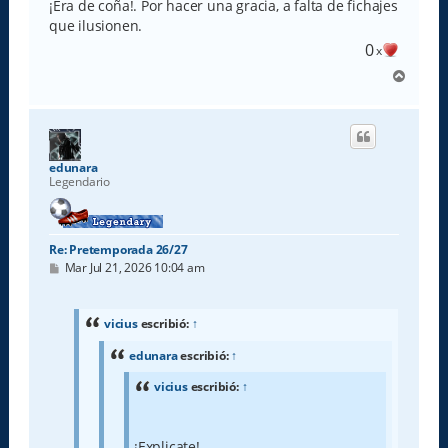
¡Era de coña!. Por hacer una gracia, a falta de fichajes
que ilusionen.
0
x
A
r
r
i
b
a
edunara
Legendario
Re: Pretemporada 26/27
M
Mar Jul 21, 2026 10:04 am
e
n
s
a
vicius
escribió:
↑
j
e
edunara
escribió:
↑
vicius
escribió:
↑
¡Explicate!.