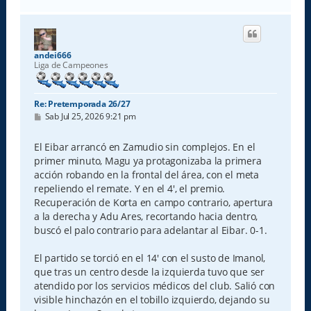
r
r
i
b
a
andei666
Liga de Campeones
Re: Pretemporada 26/27
M
Sab Jul 25, 2026 9:21 pm
e
n
s
El Eibar arrancó en Zamudio sin complejos. En el
a
primer minuto, Magu ya protagonizaba la primera
j
e
acción robando en la frontal del área, con el meta
repeliendo el remate. Y en el 4', el premio.
Recuperación de Korta en campo contrario, apertura
a la derecha y Adu Ares, recortando hacia dentro,
buscó el palo contrario para adelantar al Eibar. 0-1.
El partido se torció en el 14' con el susto de Imanol,
que tras un centro desde la izquierda tuvo que ser
atendido por los servicios médicos del club. Salió con
visible hinchazón en el tobillo izquierdo, dejando su