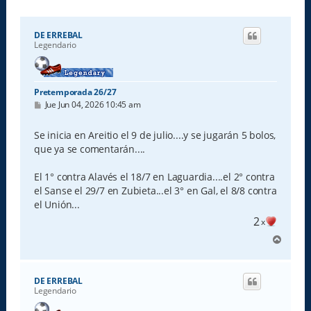
DE ERREBAL
Legendario
Pretemporada 26/27
M
Jue Jun 04, 2026 10:45 am
e
n
s
Se inicia en Areitio el 9 de julio....y se jugarán 5 bolos,
a
que ya se comentarán....
j
e
El 1° contra Alavés el 18/7 en Laguardia....el 2° contra
el Sanse el 29/7 en Zubieta...el 3° en Gal, el 8/8 contra
el Unión...
2
x
A
r
r
i
DE ERREBAL
b
Legendario
a