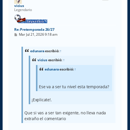
a
vicius
Legendario
Re: Pretemporada 26/27
M
Mar Jul 21, 2026 9:18 am
e
n
s
a
edunara
escribió:
↑
j
e
vicius
escribió:
↑
edunara
escribió:
↑
Ese va a ser tu nivel esta temporada?
¡Explicate!.
Que si vas a ser tan exigente, no lleva nada
extraño el comentario