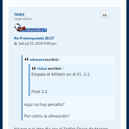
r
r
i
TRASS
b
Legendario
a
Re: Pretemporada 26/27
M
Sab Jul 25, 2026 9:06 pm
e
n
s
a
edunara
escribió:
↑
j
e
vicius
escribió:
↑
Empata el Athletic en el 91. 2-2.
Final 2-2
Aquí no hay penaltis?
Por cierto, la alineación?
No por q el otro día era el Trofeo Óscar de Marcos....