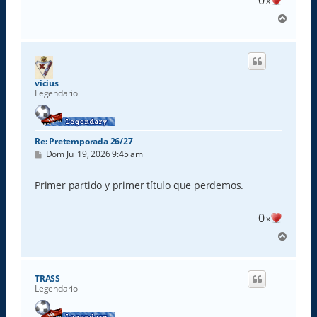
0
x
A
r
r
i
b
a
vicius
Legendario
Re: Pretemporada 26/27
M
Dom Jul 19, 2026 9:45 am
e
n
s
Primer partido y primer título que perdemos.
a
j
e
0
x
A
r
r
i
TRASS
b
Legendario
a