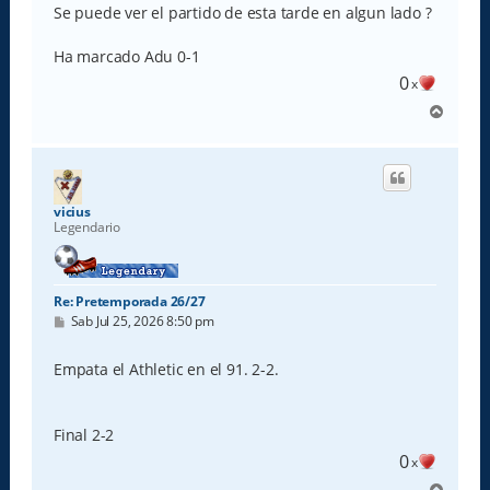
s
Se puede ver el partido de esta tarde en algun lado ?
a
j
e
Ha marcado Adu 0-1
0
x
A
r
r
i
b
a
vicius
Legendario
Re: Pretemporada 26/27
M
Sab Jul 25, 2026 8:50 pm
e
n
s
Empata el Athletic en el 91. 2-2.
a
j
e
Final 2-2
0
x
A