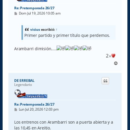
Re: Pretemporada 26/27
M
Dom Jul 19, 2026 10:05 am
e
n
s
a
vicius
escribió:
↑
j
Primer partido y primer título que perdemos.
e
Arambarri dimisión.....
2
x
A
r
r
i
DE ERREBAL
b
Legendario
a
Re: Pretemporada 26/27
M
Lun Jul 20, 2026 12:03 pm
e
n
s
Los entrenos con Arambarri son a puerta abierta y a
a
las 10,45 en Areitio.
j