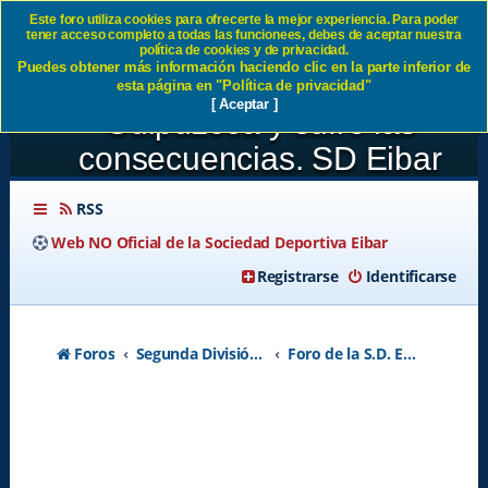
Este foro utiliza cookies para ofrecerte la mejor experiencia. Para poder
tener acceso completo a todas las funcionees, debes de aceptar nuestra
El Real Union se sale de La
política de cookies y de privacidad.
Puedes obtener más información haciendo clic en la parte inferior de
Piramide deportiva en
esta página en "Política de privacidad"
[ Aceptar ]
Guipuzcoa y sufre las
consecuencias. SD Eibar
RSS
Web NO Oficial de la Sociedad Deportiva Eibar
Registrarse
Identificarse
Foros
Segunda División A - Temporada 2026-2027
Foro de la S.D. Eibar