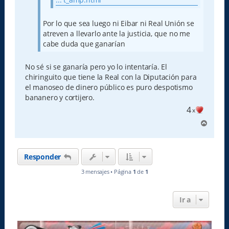
Por lo que sea luego ni Eibar ni Real Unión se
atreven a llevarlo ante la justicia, que no me
cabe duda que ganarían
No sé si se ganaría pero yo lo intentaría. El
chiringuito que tiene la Real con la Diputación para
el manoseo de dinero público es puro despotismo
bananero y cortijero.
4
x
A
r
r
i
Responder
b
a
3 mensajes • Página
1
de
1
Ir a