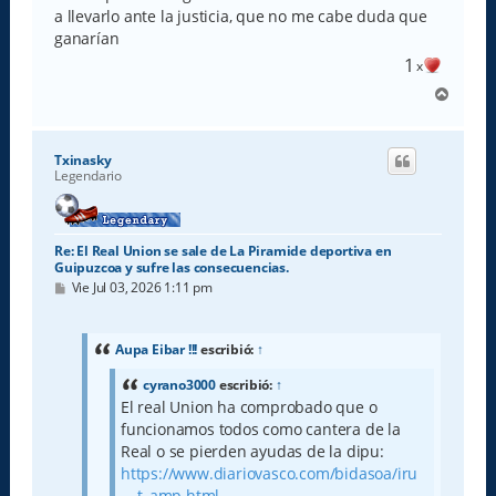
a llevarlo ante la justicia, que no me cabe duda que
ganarían
1
x
A
r
r
i
Txinasky
b
Legendario
a
Re: El Real Union se sale de La Piramide deportiva en
Guipuzcoa y sufre las consecuencias.
M
Vie Jul 03, 2026 1:11 pm
e
n
s
a
Aupa Eibar !!!
escribió:
↑
j
e
cyrano3000
escribió:
↑
El real Union ha comprobado que o
funcionamos todos como cantera de la
Real o se pierden ayudas de la dipu:
https://www.diariovasco.com/bidasoa/iru
... t_amp.html