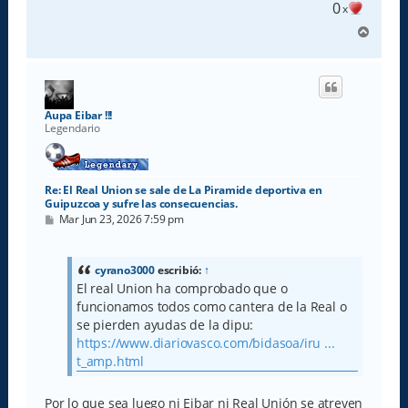
0
x
A
r
r
i
b
a
Aupa Eibar !!!
Legendario
Re: El Real Union se sale de La Piramide deportiva en
Guipuzcoa y sufre las consecuencias.
M
Mar Jun 23, 2026 7:59 pm
e
n
s
a
cyrano3000
escribió:
↑
j
El real Union ha comprobado que o
e
funcionamos todos como cantera de la Real o
se pierden ayudas de la dipu:
https://www.diariovasco.com/bidasoa/iru ...
t_amp.html
Por lo que sea luego ni Eibar ni Real Unión se atreven