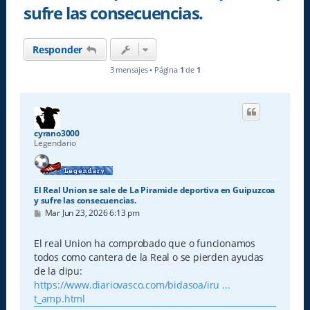
sufre las consecuencias.
Responder
3 mensajes • Página
1
de
1
cyrano3000
Legendario
El Real Union se sale de La Piramide deportiva en Guipuzcoa
y sufre las consecuencias.
M
Mar Jun 23, 2026 6:13 pm
e
n
s
El real Union ha comprobado que o funcionamos
a
todos como cantera de la Real o se pierden ayudas
j
e
de la dipu:
https://www.diariovasco.com/bidasoa/iru ...
t_amp.html