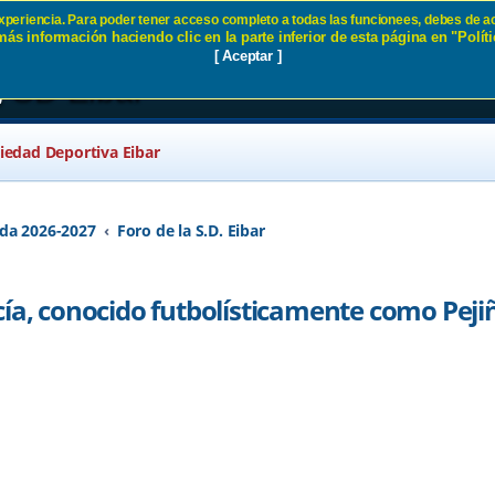
 experiencia. Para poder tener acceso completo a todas las funcionees, debes de ac
ás información haciendo clic en la parte inferior de esta página en "Políti
po García, conocido futbolísticam
[ Aceptar ]
, SD Eibar
ciedad Deportiva Eibar
da 2026-2027
Foro de la S.D. Eibar
cía, conocido futbolísticamente como Peji