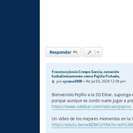
Responder
Francisco Jesús Crespo García, conocido
futbolísticamente como Pejiño Fichado,
M
por
cyrano3000
»
Vie Jul 03, 2026 12:59 pm
e
n
s
Bienvenido Pejiño a la SD Eibar, supongo
a
porque aunque es zurdo suele jugar a pi
j
e
https://www.sdeibar.com/noticias/pejino .
Un video de los mejores momentos en la 
https://youtu.be/xeBZBKSzYBA?is=adYz