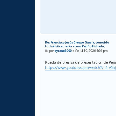
Re: Francisco Jesús Crespo García, conocido
futbolísticamente como Pejiño Fichado,
M
por
cyrano3000
»
Vie Jul 10, 2026 4:06 pm
e
n
s
Rueda de prensa de presentación de Pejiñ
a
https://www.youtube.com/watch?v=2rv0hj
j
e