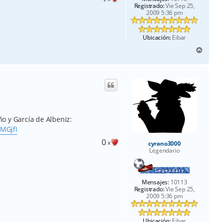
Registrado:
Vie Sep 25,
2009 5:36 pm
Ubicación:
Eibar
A
r
r
i
b
a
o y García de Albeniz:
MGjfI
0
x
cyrano3000
Legendario
Mensajes:
10113
Registrado:
Vie Sep 25,
2009 5:36 pm
Ubicación:
Eibar