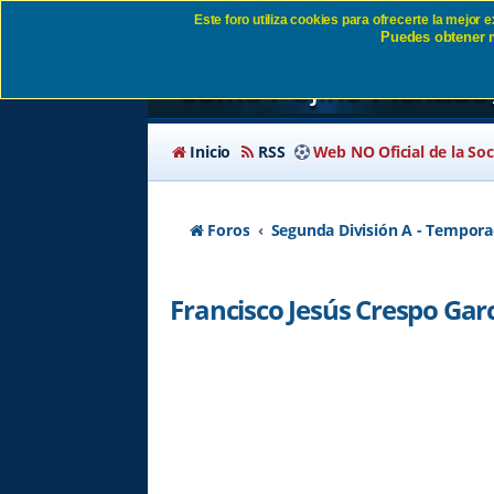
Este foro utiliza cookies para ofrecerte la mejor
Puedes obtener m
Francisco Jesús Cres
como Pejiño Fichado
Inicio
RSS
Web NO Oficial de la So
Foros
Segunda División A - Tempora
Francisco Jesús Crespo Gar