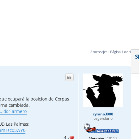
2 mensajes • Página
1
de
1
S
 que ocupará la posicion de Corpas
erna cambiada.
.. dor-armero
cyrano3000
Legendario
UD Las Palmas:
2khmTsc05WY0
4
x
Mensajes:
10113