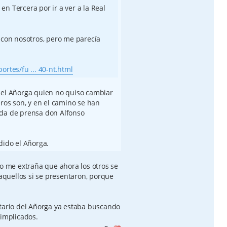
n Tercera por ir a ver a la Real
 con nosotros, pero me parecía
rtes/fu ... 40-nt.html
 el Añorga quien no quiso cambiar
eros son, y en el camino se han
eda de prensa don Alfonso
dido el Añorga.
no me extraña que ahora los otros se
quellos si se presentaron, porque
atario del Añorga ya estaba buscando
 implicados.