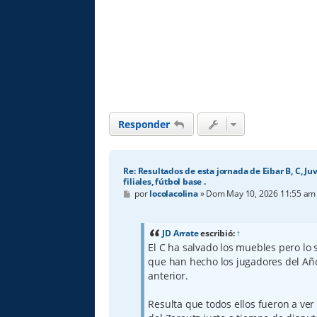
Responder
Re: Resultados de esta jornada de Eibar B, C, Ju
filiales, fútbol base .
M
por
locolacolina
»
Dom May 10, 2026 11:55 am
e
n
s
a
JD Arrate
escribió:
↑
j
El C ha salvado los muebles pero lo 
e
que han hecho los jugadores del Año
anterior.
Resulta que todos ellos fueron a ver a