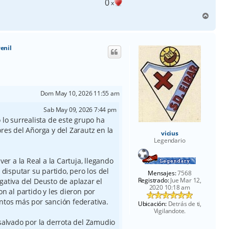
0
x
A
r
r
i
venil
b
a
Dom May 10, 2026 11:55 am
Sab May 09, 2026 7:44 pm
 lo surrealista de este grupo ha
res del Añorga y del Zarautz en la
vicius
Legendario
ver a la Real a la Cartuja, llegando
 disputar su partido, pero los del
Mensajes:
7568
Registrado:
Jue Mar 12,
ativa del Deusto de aplazar el
2020 10:18 am
n al partido y les dieron por
ntos más por sanción federativa.
Ubicación:
Detrás de ti,
Vigilandote.
salvado por la derrota del Zamudio