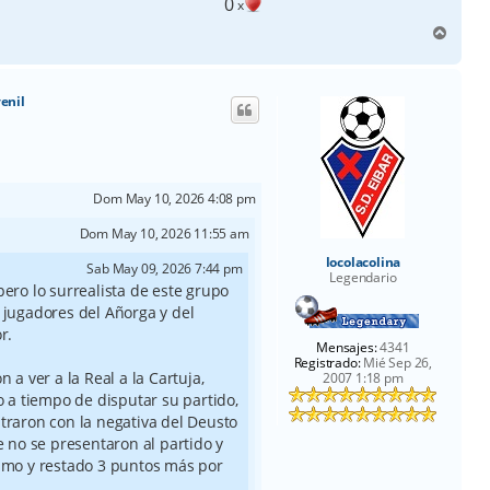
0
x
A
r
r
i
venil
b
a
Dom May 10, 2026 4:08 pm
Dom May 10, 2026 11:55 am
locolacolina
Sab May 09, 2026 7:44 pm
Legendario
pero lo surrealista de este grupo
 jugadores del Añorga y del
r.
Mensajes:
4341
Registrado:
Mié Sep 26,
 a ver a la Real a la Cartuja,
2007 1:18 pm
o a tiempo de disputar su partido,
traron con la negativa del Deusto
e no se presentaron al partido y
ismo y restado 3 puntos más por