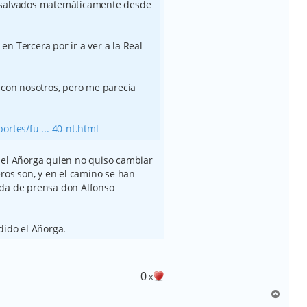
 salvados matemáticamente desde
n Tercera por ir a ver a la Real
 con nosotros, pero me parecía
rtes/fu ... 40-nt.html
 el Añorga quien no quiso cambiar
eros son, y en el camino se han
eda de prensa don Alfonso
dido el Añorga.
0
x
A
r