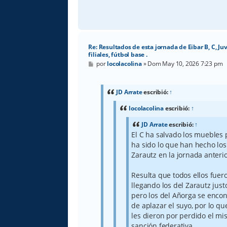
Re: Resultados de esta jornada de Eibar B, C, Ju
filiales, fútbol base .
M
por
locolacolina
»
Dom May 10, 2026 7:23 pm
e
n
s
a
JD Arrate
escribió:
↑
j
e
locolacolina
escribió:
↑
JD Arrate
escribió:
↑
El C ha salvado los muebles 
ha sido lo que han hecho los
Zarautz en la jornada anterio
Resulta que todos ellos fueron
llegando los del Zarautz just
pero los del Añorga se encon
de aplazar el suyo, por lo qu
les dieron por perdido el m
sanción federativa.