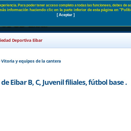
 experiencia. Para poder tener acceso completo a todas las funcionees, debes de ac
ás información haciendo clic en la parte inferior de esta página en "Políti
nada de Eibar B, C, Juvenil filiale
[ Aceptar ]
a 61 SD Eibar
ciedad Deportiva Eibar
 Vitoria y equipos de la cantera
 Eibar B, C, Juvenil filiales, fútbol base .