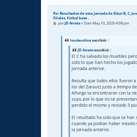
Re: Resultados de esta jornada de Eibar B, C, Ju
filiales, fútbol base .
M
por
JD Arrate
»
Dom May 10, 2026 4:08 pm
e
n
s
a
locolacolina
escribió:
↑
j
e
JD Arrate
escribió:
↑
El C ha salvado los muebles pero
sido lo que han hecho los jugado
jornada anterior.
Resulta que todos ellos fueron a 
los del Zarautz justo a tiempo de
Añorga se encontraron con la neg
suyo, por lo que no se presentaro
perdido el mismo y restado 3 pu
El resultado ha sido que se han 
cuando ya podían haber estado
la jornada anterior.