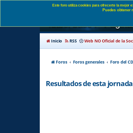
Este foro utiliza cookies para ofrecerte la mejor
Puedes obtener m
Resultados de esta jor
fútbol base . - Págin
Inicio
RSS
Web NO Oficial de la So
Foros
Foros generales
Foro del CD
Resultados de esta jornada de