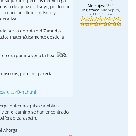
ar su partido, pero los del Añorga
Mensajes:
4341
eusto de aplazar el suyo, por lo que
Registrado:
Mié Sep 26,
ieron por perdido el mismo y
2007 1:18 pm
derativa.
vado por la derrota del Zamudio
vados matemáticamente desde la
rcera por ir a ver a la Real
,
 nosotros, pero me parecía
/fu ... 40-nt.html
ñorga quien no quiso cambiar el
, y en el camino se han encontrado,
Alfonso Barasoain.
el Añorga.