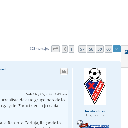
Página
61
de
61
1
57
58
59
60
1823 mensajes
61
Anterior
…
S
venil
Sab May 09, 2026 7:44 pm
surrealista de este grupo ha sido lo
rga y del Zarautz en la jornada
locolacolina
Legendario
 la Real a la Cartuja, llegando los