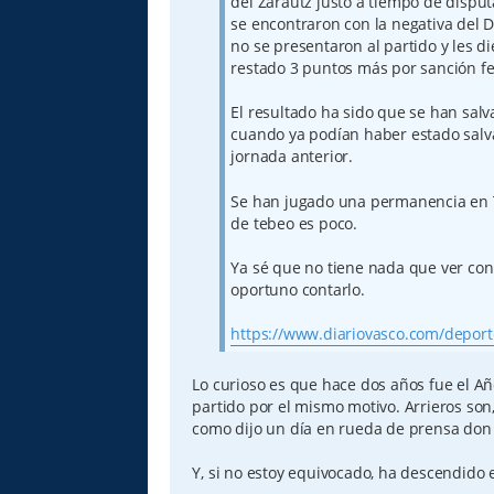
del Zarautz justo a tiempo de disput
se encontraron con la negativa del D
no se presentaron al partido y les d
restado 3 puntos más por sanción fe
El resultado ha sido que se han sal
cuando ya podían haber estado sal
jornada anterior.
Se han jugado una permanencia en Te
de tebeo es poco.
Ya sé que no tiene nada que ver con
oportuno contarlo.
https://www.diariovasco.com/deportes
Lo curioso es que hace dos años fue el A
partido por el mismo motivo. Arrieros son
como dijo un día en rueda de prensa don 
Y, si no estoy equivocado, ha descendido 