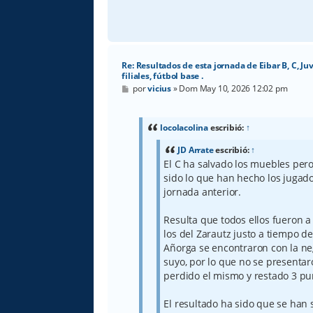
Re: Resultados de esta jornada de Eibar B, C, Ju
filiales, fútbol base .
M
por
vicius
»
Dom May 10, 2026 12:02 pm
e
n
s
a
locolacolina
escribió:
↑
j
e
JD Arrate
escribió:
↑
El C ha salvado los muebles pero
sido lo que han hecho los jugado
jornada anterior.
Resulta que todos ellos fueron a 
los del Zarautz justo a tiempo de
Añorga se encontraron con la neg
suyo, por lo que no se presentaro
perdido el mismo y restado 3 pu
El resultado ha sido que se han 