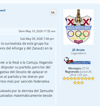
r
i
venil
b
a
Dom May 10, 2026 11:55 am
Sab May 09, 2026 7:44 pm
 lo surrealista de este grupo ha
res del Añorga y del Zarautz en la
JD Arrate
Legendario
ver a la Real a la Cartuja, llegando
 disputar su partido, pero los del
Mensajes:
2114
Registrado:
Jue Jul 24,
ativa del Deusto de aplazar el
2014 1:07 pm
n al partido y les dieron por
ntos más por sanción federativa.
salvado por la derrota del Zamudio
 salvados matemáticamente desde