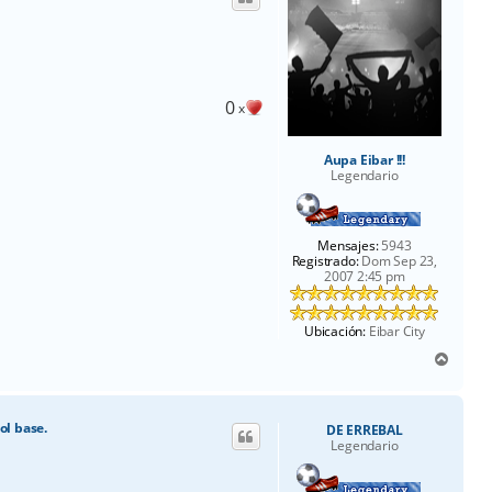
a
0
x
Aupa Eibar !!!
Legendario
Mensajes:
5943
Registrado:
Dom Sep 23,
2007 2:45 pm
Ubicación:
Eibar City
A
r
r
i
ol base.
DE ERREBAL
b
Legendario
a