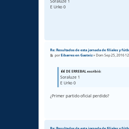
s
Soraluze 1
a
E Urko 0
j
e
Re: Resultados de esta jornada de filiales y fútb
M
por
Eibarres en Gasteiz
»
Dom Sep 25, 2016 1
e
n
s
a
DE ERREBAL escribió:
j
Soraluze 1
e
E Urko 0
¿Primer partido oficial perdido?
Re: Resultados de esta jornada de filiales y fútb