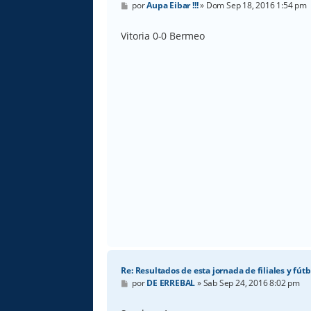
M
por
Aupa Eibar !!!
»
Dom Sep 18, 2016 1:54 pm
e
n
s
Vitoria 0-0 Bermeo
a
j
e
Re: Resultados de esta jornada de filiales y fútb
M
por
DE ERREBAL
»
Sab Sep 24, 2016 8:02 pm
e
n