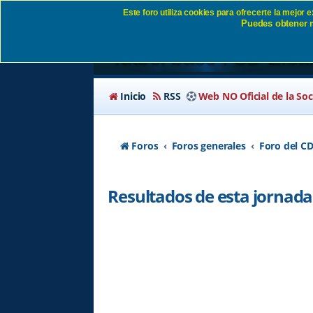
Este foro utiliza cookies para ofrecerte la mejor
Puedes obtener m
Resultados de esta jor
fútbol base . SD Eiba
Inicio
RSS
Web NO Oficial de la So
Foros
Foros generales
Foro del CD
Resultados de esta jornada de