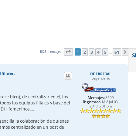
Página
1
de
61
2
3
4
5
61
1823 mensajes
1
Sig
…
S
filiales,
DE ERREBAL
Legendario
ece bien), de centralizar en el, los
Mensajes:
8599
Registrado:
Mié Jul 03,
odos los equipos filiales y base del
2013 5:31 pm
l DH, femeninos.....
encilla la colaboración de quienes
amos centralizado en un post de