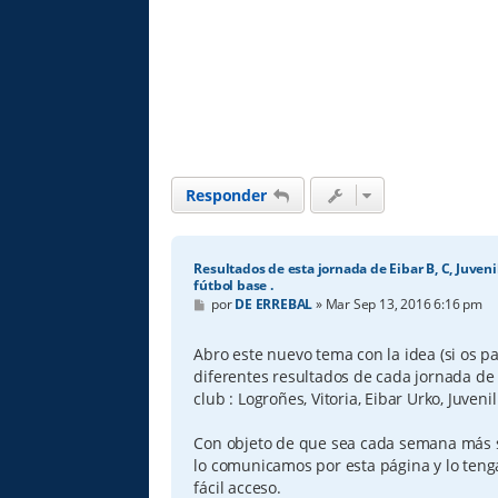
Responder
Resultados de esta jornada de Eibar B, C, Juvenil 
fútbol base .
M
por
DE ERREBAL
»
Mar Sep 13, 2016 6:16 pm
e
n
s
Abro este nuevo tema con la idea (si os par
a
diferentes resultados de cada jornada de t
j
e
club : Logroñes, Vitoria, Eibar Urko, Juveni
Con objeto de que sea cada semana más s
lo comunicamos por esta página y lo teng
fácil acceso.