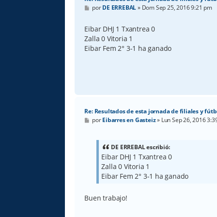
M
por
DE ERREBAL
»
Dom Sep 25, 2016 9:21 pm
e
n
s
Eibar DHJ 1 Txantrea 0
a
Zalla 0 Vitoria 1
j
e
Eibar Fem 2° 3-1 ha ganado
Re: Resultados de esta jornada de filiales y fútb
M
por
Eibarres en Gasteiz
»
Lun Sep 26, 2016 3:
e
n
s
a
DE ERREBAL escribió:
j
Eibar DHJ 1 Txantrea 0
e
Zalla 0 Vitoria 1
Eibar Fem 2° 3-1 ha ganado
Buen trabajo!