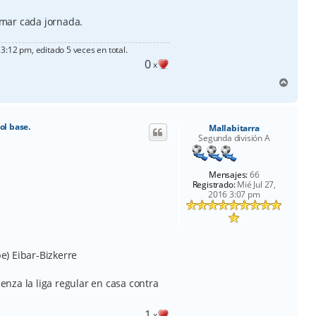
ormar cada jornada.
 3:12 pm, editado 5 veces en total.
0
x
A
r
r
i
ol base.
Mallabitarra
b
Segunda división A
a
Mensajes:
66
Registrado:
Mié Jul 27,
2016 3:07 pm
) Eibar-Bizkerre
nza la liga regular en casa contra
1
x