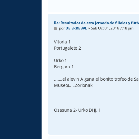
Re: Resultados de esta jornada de filiales y fútb
M
por
DE ERREBAL
»
Sab Oct 01, 2016 7:18 pm
e
n
s
Vitoria 1
a
Portugalete 2
j
e
Urko 1
Bergara 1
.......el alevin A gana el bonito trofeo de S
Museo).....Zorionak
Osasuna 2- Urko DHJ. 1