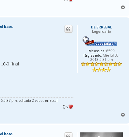
A
r
r
i
ol base.
DE ERREBAL
b
Legendario
a
Mensajes:
8599
Registrado:
Mié Jul 03,
2013 5:31 pm
.0-0 final
 5:37 pm, editado 2 veces en total.
0
x
A
r
r
i
ol base.
b