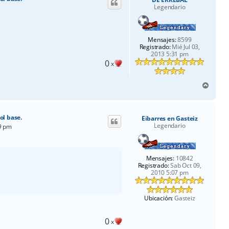
b
Legendario
a
Mensajes:
8599
Registrado:
Mié Jul 03,
2013 5:31 pm
0
x
A
r
r
i
ol base.
Eibarres en Gasteiz
b
Legendario
39 pm
a
Mensajes:
10842
Registrado:
Sab Oct 09,
2010 5:07 pm
Ubicación:
Gasteiz
0
x