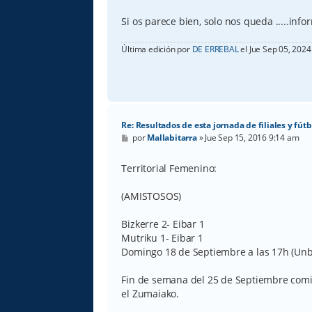
Si os parece bien, solo nos queda .....inf
Última edición por
DE ERREBAL
el Jue Sep 05, 2024
Re: Resultados de esta jornada de filiales y fútb
M
por
Mallabitarra
»
Jue Sep 15, 2016 9:14 am
e
n
s
Territorial Femenino:
a
j
e
(AMISTOSOS)
Bizkerre 2- Eibar 1
Mutriku 1- Eibar 1
Domingo 18 de Septiembre a las 17h (Unbe
Fin de semana del 25 de Septiembre comie
el Zumaiako.