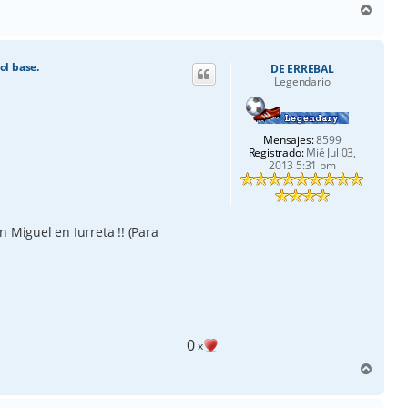
A
r
r
i
ol base.
DE ERREBAL
b
Legendario
a
Mensajes:
8599
Registrado:
Mié Jul 03,
2013 5:31 pm
an Miguel en Iurreta !! (Para
0
x
A
r
r