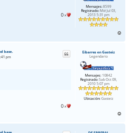
Mensajes:
8599
Registrado:
Mié Jul 03,
0
2013 5:31 pm
x
A
r
r
i
ol base.
Eibarres en Gasteiz
b
Legendario
2:41 pm
a
Mensajes:
10842
Registrado:
Sab Oct 09,
2010 5:07 pm
Ubicación:
Gasteiz
0
x
A
r
r
i
ol base.
DE ERREBAL