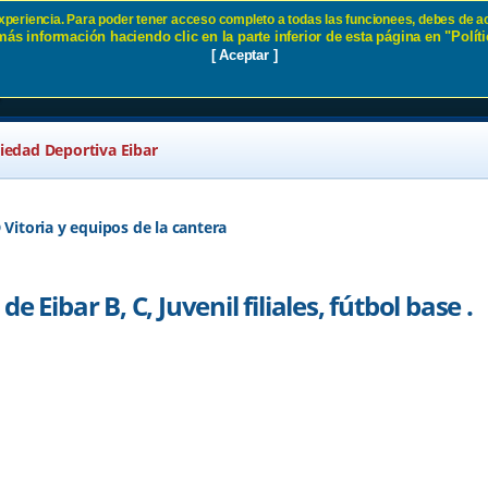
 experiencia. Para poder tener acceso completo a todas las funcionees, debes de ac
ás información haciendo clic en la parte inferior de esta página en "Políti
nada de Eibar B, C, Juvenil filiale
[ Aceptar ]
r
ciedad Deportiva Eibar
 Vitoria y equipos de la cantera
 Eibar B, C, Juvenil filiales, fútbol base .