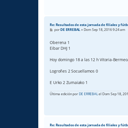
Re: Resultados de esta jornada de filiales y fútb
M
por
DE ERREBAL
»
Dom Sep 18, 2016 9:24 am
e
n
s
Oberena 1
a
Eibar DHJ 1
j
e
Hoy domingo 18 a las 12 h Vitoria-Bermeo..
Logroñes 2 Socuellamos 0
E Urko 2 Zumaiako 1
Última edición por
DE ERREBAL
el Dom Sep 18, 2016
Re: Resultados de esta jornada de filiales y fútb